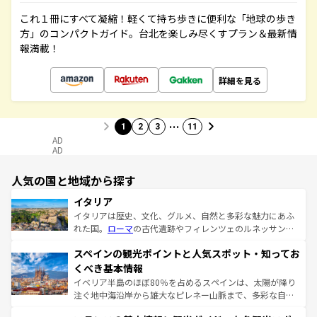
これ１冊にすべて凝縮！軽くて持ち歩きに便利な「地球の歩き
方」のコンパクトガイド。台北を楽しみ尽くすプラン＆最新情
報満載！
詳細を見る
…
1
2
3
11
AD
AD
人気の国と地域から探す
イタリア
イタリアは歴史、文化、グルメ、自然と多彩な魅力にあふ
れた国。
ローマ
の古代遺跡やフィレンツェのルネッサンス
美術、ヴェネツィアの運河など、歴史あるスポットはもち
スペインの観光ポイントと人気スポット・知ってお
ろん、トスカーナの美しい田園風景やアマルフィ海岸の絶
景など、自然景観も見逃せない。観光の合間には、本場の
くべき基本情報
ピザやパスタなど、絶品のイタリア料理を堪能することも
イベリア半島のほぼ80％を占めるスペインは、太陽が降り
できる。朝目覚めてから夜眠るまで、すべての瞬間を楽し
注ぐ地中海沿岸から雄大なピレネー山脈まで、多彩な自然
ませてくれるイタリアで、忘れられない旅をしてみよう！
と文化が詰まったヨーロッパ屈指の旅行先だ。多様な地域