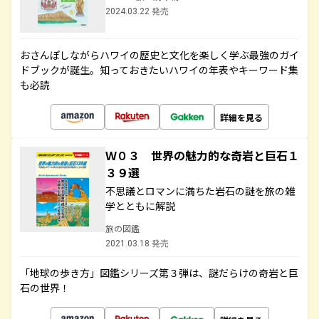
2024.03.22 発売
おさんぽしながらハワイの歴史と文化を楽しく学ぶ最強のガイ
ドブックが誕生。知っておきたいハワイの年表やキーワード集
も必読
詳細を見る
Ｗ０３ 世界の魅力的な奇岩と巨石１
３９選
不思議とロマンに満ちた岩石の謎を旅の雑
学とともに解説
旅の図鑑
2021.03.18 発売
「地球の歩き方」図鑑シリーズ第３弾は、謎だらけの奇岩と巨
石の世界！