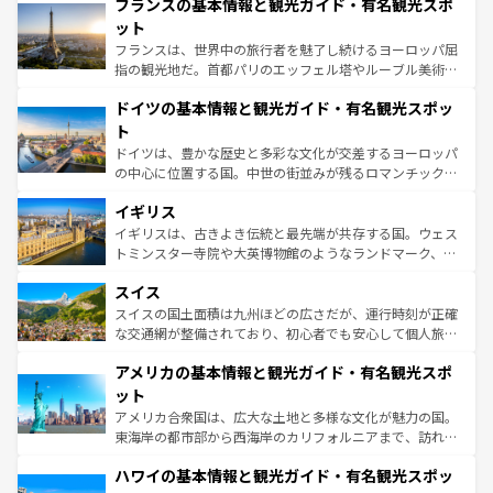
なお、新着のイタリア情報は
コンテンツ一覧
を参照してほ
フランスの基本情報と観光ガイド・有名観光スポ
文化が根付くこの国では、情熱的なフラメンコ、熱気あふ
しい。
れる闘牛、そして美味しいタパスが生活の一部となってい
ット
る。首都マドリードの洗練された雰囲気や、バルセロナの
フランスは、世界中の旅行者を魅了し続けるヨーロッパ屈
アートに溢れた街角から、地方では古代ローマ遺跡や中世
指の観光地だ。首都パリのエッフェル塔やルーブル美術館
の城塞都市、穏やかなビーチリゾートまで多彩な表情を見
といった象徴的なスポットから、田舎町の古風な美しさま
せる。地方によって風土や気候が異なるスペインはその個
ドイツの基本情報と観光ガイド・有名観光スポッ
で、幅広い魅力が詰まっている。華麗な宮殿、歴史的な大
性で訪れる人を魅了する。 なお、新着のスペイン情報は
コ
聖堂、美しいビーチ、そして豊かな自然が、訪れる者を心
ト
ンテンツ一覧
を参照してほしい。
から魅了する。また、フランスは美食の国としても知ら
ドイツは、豊かな歴史と多彩な文化が交差するヨーロッパ
れ、フランス料理はユネスコ無形文化遺産にも登録されて
の中心に位置する国。中世の街並みが残るロマンチック街
いる。シャンパンの発祥地であるランス、プロヴァンスの
道から、未来を先取りするようなモダンな都市まで多様な
香り高いラベンダー畑など、多彩な楽しみ方が可能だ。さ
イギリス
顔を持つこの国は、どこを歩いても飽きることがない。ベ
らに、パリ以外の地域にも魅力が溢れており、どの街角に
ルリンの文化的活気、バイエルン州のアルプスの絶景、そ
イギリスは、古きよき伝統と最先端が共存する国。ウェス
も豊かな歴史と文化が息づいている。パリ以外の個性あふ
してライン川沿いのワイン畑といった風景は必見。ビール
トミンスター寺院や大英博物館のようなランドマーク、歴
れる地方に足を運ぶとそれぞれで全く異なる文化を体験で
とソーセージを味わいながら地元の人と過ごす楽しい時間
史ある大学都市、美しい丘陵地帯や牧歌的な風景など、エ
きるだろう。 なお、新着のフランス情報は
コンテンツ一覧
スイス
は、お酒好きな人にはぜひ体験してほしい。 なお、新着の
リアごとに異なる魅力がある。また、優雅なアフタヌーン
を参照してほしい。
ドイツ情報は
コンテンツ一覧
を参照してほしい。
ティー、ビール好きにはたまらない英国パブ、サッカー観
スイスの国土面積は九州ほどの広さだが、運行時刻が正確
戦など、本場だからこそできる体験も豊富。イギリスを旅
な交通網が整備されており、初心者でも安心して個人旅行
して楽しみつくそう。 なお、新着のイギリス情報は
コンテ
を楽しめる。日本同様に時刻表どおりの旅が可能だ。中世
アメリカの基本情報と観光ガイド・有名観光スポ
ンツ一覧
を参照してほしい。
の建物がそのまま残る町や、スイスならではのユニークな
博物館もあり、アルプス観光だけでなく町歩きも満喫する
ット
ことができる。国民の所得が高いため物価も高いが、旅行
アメリカ合衆国は、広大な土地と多様な文化が魅力の国。
者向けの交通パス提供のサービスもあり、うまく活用すれ
東海岸の都市部から西海岸のカリフォルニアまで、訪れる
ば市内交通費無料で観光を楽しむこともできる。 なお、新
場所ごとに異なる風景と体験が待っている。ニューヨーク
着のスイス情報は
コンテンツ一覧
を参照してほしい。
ハワイの基本情報と観光ガイド・有名観光スポッ
のような巨大都市は、観光、ショッピング、エンターテイ