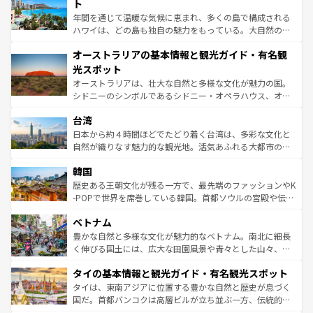
ンメントが詰まった刺激的なスポットだ。一方、アメリカ
ト
西部には大自然が広がり、グランドキャニオンやイエロー
年間を通じて温暖な気候に恵まれ、多くの島で構成される
ストーン国立公園といった絶景が堪能できる。さらに、南
ハワイは、どの島も独自の魅力をもっている。大自然の神
部のニューオーリンズでは、音楽と美食が融合した独特の
秘を感じたいなら、火山が生み出した壮大な景観を誇るハ
文化が魅力。旅行者はアメリカの各地域で異なる魅力を楽
オーストラリアの基本情報と観光ガイド・有名観
ワイ島は見逃せない。また、定番の観光地といえばオアフ
しみながら、その多様性と豊かな歴史を感じることができ
島だが、静かな自然を求めるならマウイ島やカウアイ島が
光スポット
るだろう。車でのロードトリップや列車の旅も、アメリカ
おすすめ。エメラルドグリーンに輝く海をはじめ、豊かな
オーストラリアは、壮大な自然と多様な文化が魅力の国。
ならではの贅沢な旅のスタイルだ。 なお、新着のアメリカ
文化や歴史が息づいている。「アロハスピリット」と呼ば
シドニーのシンボルであるシドニー・オペラハウス、オー
情報は
コンテンツ一覧
を参照してほしい。
れるおもてなしの心で訪れる人々を迎えてくれるハワイの
ストラリア東海岸北部に広がる大サンゴ礁地帯グレートバ
人々、おいしいローカルフードやハワイアンミュージッ
台湾
リアリーフや大陸中央部にそびえるウルル（エアーズロッ
ク、伝統的なフラダンスなど、すべてがハワイの魅力を彩
ク）、タスマニアの美しい原生林やケアンズの熱帯雨林な
日本から約４時間ほどでたどり着く台湾は、多彩な文化と
っている。訪れるたびに新しい発見と感動が待っているハ
ど、見どころがたくさん。また、カフェやワイン、オージ
自然が織りなす魅力的な観光地。活気あふれる大都市の台
ワイを、存分に味わってほしい。 なお、新着のハワイ情報
ービーフなどの食文化も豊かで、美味しいものであふれて
北やノスタルジックな町並みが人気な九份（ジォウフェ
は
コンテンツ一覧
を参照してほしい。
韓国
いる。アクティビティも充実しており、サーフィンやダイ
ン）、静ひつな山岳地帯である台湾東部など、都市の喧騒
ビング、ハイキングなど、アウトドア好きにはたまらな
と山間の静けさが共存しており、訪れる人に新しい発見と
歴史ある王朝文化が残る一方で、最先端のファッションやK
い。オーストラリアの多彩な魅力を存分に味わいつくそ
驚きをもたらしてくれる。また、奥深い台湾の食文化も魅
-POPで世界を席巻している韓国。首都ソウルの宮殿や伝統
う。 なお、新着のオーストラリア情報は
コンテンツ一覧
を
力で、夜市などの屋台グルメから高級料理、ヘルシーで美
家屋が並ぶエリアでは韓国の歴史と文化に浸ることがで
参照してほしい。
ベトナム
容にもいいと評判のスイーツなど、バラエティ豊かな料理
き、地方に足を延ばせば四季折々の自然美を楽しむことが
が味わえる。 なお、新着の台湾情報は
コンテンツ一覧
を参
できる。そして、キムチや焼肉、絶品のストリートフード
豊かな自然と多様な文化が魅力的なベトナム。南北に細長
照してほしい。
まで、さまざまな韓国料理が待っている。夜には、韓国な
く伸びる国土には、広大な田園風景や青々とした山々、世
らではのナイトライフも堪能できる。あたたかいホスピタ
界遺産に登録された壮大な自然景観が点在し、都市部では
タイの基本情報と観光ガイド・有名観光スポット
リティに包まれながら、韓国の多彩な魅力を心ゆくまで味
急速な発展と共に伝統が息づく。ハノイの古い町並みやホ
わってみてほしい。 なお、新着の韓国情報は
コンテンツ一
ーチミン市のフランス統治時代の建物も、独特の雰囲気を
タイは、東南アジアに位置する豊かな自然と歴史が息づく
覧
を参照してほしい。
醸し出している。また、バラエティの豊かさとおいしさで
国だ。首都バンコクは高層ビルが立ち並ぶ一方、伝統的な
世界中の食通を魅了してやまないベトナム料理も魅力のひ
寺院や市場がいたるところに点在し、古きよき文化と現代