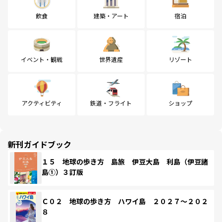
飲食
建築・アート
宿泊
イベント・観戦
世界遺産
リゾート
アクティビティ
鉄道・フライト
ショップ
新刊ガイドブック
１５ 地球の歩き方 島旅 伊豆大島 利島（伊豆諸
島①）３訂版
Ｃ０２ 地球の歩き方 ハワイ島 ２０２７～２０２
８