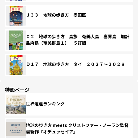
Ｊ３３ 地球の歩き方 墨田区
０２ 地球の歩き方 島旅 奄美大島 喜界島 加計
呂麻島（奄美群島１） ５訂版
Ｄ１７ 地球の歩き方 タイ ２０２７～２０２８
特設ページ
世界遺産ランキング
地球の歩き方 meets クリストファー・ノーラン監督
最新作『オデュッセイア』