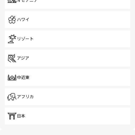
オセアニア
ハワイ
リゾート
アジア
中近東
アフリカ
日本