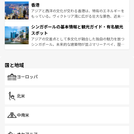
香港
とつ。フォーやバインミー、ベトナムコーヒーなどは、ぜ
の活気が交差している。北部ではチェンマイなどの山岳地
ひ現地で味わいたい。どの地域を訪れてもあたたかい人々
帯で自然と触れ合い、南部ではプーケットやクラビの美し
アジアと西洋の文化が交わる香港は、特有のエネルギーを
が旅行者を迎えてくれるので、きっと忘れられない旅にな
いビーチでリゾート気分を楽しむことができる。タイ料理
もっている。ヴィクトリア湾に広がる壮大な景色、近未来
るはずだ。 なお、新着のベトナム情報は
コンテンツ一覧
を
は世界的に有名で、屋台から高級レストランまで味覚を刺
的なアートスポット、そして歴史と現代が融合した町並
参照してほしい。
シンガポールの基本情報と観光ガイド・有名観光
激する。気候は一年中温暖で、どの季節にも異なる楽しみ
み、どこを訪れても感動するはず。観光スポットが密集し
が待っている。親しみやすいタイの人々、仏教を中心とし
ており、効率よく見どころを回れるのも魅力。息をのむよ
スポット
た文化、そして多様な観光資源が、訪れる旅人を魅了し続
うな絶景から文化的な体験まで、香港を存分に楽しみ尽く
アジアの交差点として多文化が融合した独自の魅力を放つ
ける。 なお、新着のタイ情報は
コンテンツ一覧
を参照して
そう。 なお、新着の香港情報は
コンテンツ一覧
を参照して
シンガポール。未来的な建築物が並ぶマリーナベイ、歴史
ほしい。
ほしい。
と伝統を感じられるエスニックタウン、多数の緑豊かな公
園や自然保護区など、自然が調和した近代的な景観と文化
の多様性あふれるカラフルな町は、どこを歩いても新しい
国と地域
発見がある。さらに、治安のよさや充実した公共交通機関
も、旅行者にとっては魅力的なポイント。グルメも豊富
で、ホーカーズは地元の風情を楽しめる外せないスポット
ヨーロッパ
だ。訪れる人を飽きさせないシンガポールで、多様な魅力
を体感しよう。 なお、新着のシンガポール情報は
コンテン
ツ一覧
を参照してほしい。
北米
中南米