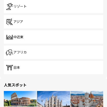
リゾート
アジア
中近東
アフリカ
日本
人気スポット