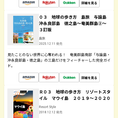
詳細を見る
０３ 地球の歩き方 島旅 与論島
沖永良部島 徳之島～奄美群島②～
３訂版
島旅
2025.12.11 発売
見たことのない世界に心奪われる！ 奄美群島南部「与論島・
沖永良部島・徳之島」の三島だけをフィーチャーした完全ガイ
ド。
詳細を見る
Ｒ０３ 地球の歩き方 リゾートスタ
イル マウイ島 ２０１９～２０２０
Resort Style
2018.12.12 発売