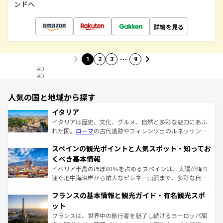
ンドへ
詳細を見る
…
1
2
3
9
AD
AD
人気の国と地域から探す
イタリア
イタリアは歴史、文化、グルメ、自然と多彩な魅力にあふ
れた国。
ローマ
の古代遺跡やフィレンツェのルネッサンス
美術、ヴェネツィアの運河など、歴史あるスポットはもち
スペインの観光ポイントと人気スポット・知ってお
ろん、トスカーナの美しい田園風景やアマルフィ海岸の絶
景など、自然景観も見逃せない。観光の合間には、本場の
くべき基本情報
ピザやパスタなど、絶品のイタリア料理を堪能することも
イベリア半島のほぼ80％を占めるスペインは、太陽が降り
できる。朝目覚めてから夜眠るまで、すべての瞬間を楽し
注ぐ地中海沿岸から雄大なピレネー山脈まで、多彩な自然
ませてくれるイタリアで、忘れられない旅をしてみよう！
と文化が詰まったヨーロッパ屈指の旅行先だ。多様な地域
なお、新着のイタリア情報は
コンテンツ一覧
を参照してほ
フランスの基本情報と観光ガイド・有名観光スポ
文化が根付くこの国では、情熱的なフラメンコ、熱気あふ
しい。
れる闘牛、そして美味しいタパスが生活の一部となってい
ット
る。首都マドリードの洗練された雰囲気や、バルセロナの
フランスは、世界中の旅行者を魅了し続けるヨーロッパ屈
アートに溢れた街角から、地方では古代ローマ遺跡や中世