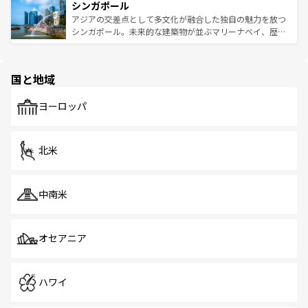
参照してほしい。
シンガポール
激する。気候は一年中温暖で、どの季節にも異なる楽しみ
み、どこを訪れても感動するはず。観光スポットが密集し
が待っている。親しみやすいタイの人々、仏教を中心とし
ており、効率よく見どころを回れるのも魅力。息をのむよ
アジアの交差点として多文化が融合した独自の魅力を放つ
た文化、そして多様な観光資源が、訪れる旅人を魅了し続
うな絶景から文化的な体験まで、香港を存分に楽しみ尽く
シンガポール。未来的な建築物が並ぶマリーナベイ、歴史
ける。 なお、新着のタイ情報は
コンテンツ一覧
を参照して
そう。 なお、新着の香港情報は
コンテンツ一覧
を参照して
と伝統を感じられるエスニックタウン、多数の緑豊かな公
ほしい。
ほしい。
園や自然保護区など、自然が調和した近代的な景観と文化
の多様性あふれるカラフルな町は、どこを歩いても新しい
国と地域
発見がある。さらに、治安のよさや充実した公共交通機関
も、旅行者にとっては魅力的なポイント。グルメも豊富
で、ホーカーズは地元の風情を楽しめる外せないスポット
ヨーロッパ
だ。訪れる人を飽きさせないシンガポールで、多様な魅力
を体感しよう。 なお、新着のシンガポール情報は
コンテン
ツ一覧
を参照してほしい。
北米
中南米
オセアニア
ハワイ