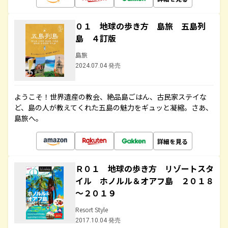
０１ 地球の歩き方 島旅 五島列
島 ４訂版
島旅
2024.07.04 発売
ようこそ！世界遺産の教会、絶品島ごはん、古民家ステイな
ど、島の人が教えてくれた五島の魅力をギュッと凝縮。さあ、
島旅へ。
詳細を見る
Ｒ０１ 地球の歩き方 リゾートスタ
イル ホノルル＆オアフ島 ２０１８
～２０１９
Resort Style
2017.10.04 発売