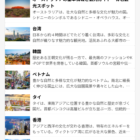
文化が魅力。旅行者はアメリカの各地域で異なる魅力を楽
島だが、静かな自然を求めるならマウイ島やカウアイ島が
光スポット
しみながら、その多様性と豊かな歴史を感じることができ
おすすめ。エメラルドグリーンに輝く海をはじめ、豊かな
オーストラリアは、壮大な自然と多様な文化が魅力の国。
るだろう。車でのロードトリップや列車の旅も、アメリカ
文化や歴史が息づいている。「アロハスピリット」と呼ば
シドニーのシンボルであるシドニー・オペラハウス、オー
ならではの贅沢な旅のスタイルだ。 なお、新着のアメリカ
れるおもてなしの心で訪れる人々を迎えてくれるハワイの
ストラリア東海岸北部に広がる大サンゴ礁地帯グレートバ
情報は
コンテンツ一覧
を参照してほしい。
人々、おいしいローカルフードやハワイアンミュージッ
台湾
リアリーフや大陸中央部にそびえるウルル（エアーズロッ
ク、伝統的なフラダンスなど、すべてがハワイの魅力を彩
ク）、タスマニアの美しい原生林やケアンズの熱帯雨林な
日本から約４時間ほどでたどり着く台湾は、多彩な文化と
っている。訪れるたびに新しい発見と感動が待っているハ
ど、見どころがたくさん。また、カフェやワイン、オージ
自然が織りなす魅力的な観光地。活気あふれる大都市の台
ワイを、存分に味わってほしい。 なお、新着のハワイ情報
ービーフなどの食文化も豊かで、美味しいものであふれて
北やノスタルジックな町並みが人気な九份（ジォウフェ
は
コンテンツ一覧
を参照してほしい。
韓国
いる。アクティビティも充実しており、サーフィンやダイ
ン）、静ひつな山岳地帯である台湾東部など、都市の喧騒
ビング、ハイキングなど、アウトドア好きにはたまらな
と山間の静けさが共存しており、訪れる人に新しい発見と
歴史ある王朝文化が残る一方で、最先端のファッションやK
い。オーストラリアの多彩な魅力を存分に味わいつくそ
驚きをもたらしてくれる。また、奥深い台湾の食文化も魅
-POPで世界を席巻している韓国。首都ソウルの宮殿や伝統
う。 なお、新着のオーストラリア情報は
コンテンツ一覧
を
力で、夜市などの屋台グルメから高級料理、ヘルシーで美
家屋が並ぶエリアでは韓国の歴史と文化に浸ることがで
参照してほしい。
ベトナム
容にもいいと評判のスイーツなど、バラエティ豊かな料理
き、地方に足を延ばせば四季折々の自然美を楽しむことが
が味わえる。 なお、新着の台湾情報は
コンテンツ一覧
を参
できる。そして、キムチや焼肉、絶品のストリートフード
豊かな自然と多様な文化が魅力的なベトナム。南北に細長
照してほしい。
まで、さまざまな韓国料理が待っている。夜には、韓国な
く伸びる国土には、広大な田園風景や青々とした山々、世
らではのナイトライフも堪能できる。あたたかいホスピタ
界遺産に登録された壮大な自然景観が点在し、都市部では
タイ
リティに包まれながら、韓国の多彩な魅力を心ゆくまで味
急速な発展と共に伝統が息づく。ハノイの古い町並みやホ
わってみてほしい。 なお、新着の韓国情報は
コンテンツ一
ーチミン市のフランス統治時代の建物も、独特の雰囲気を
タイは、東南アジアに位置する豊かな自然と歴史が息づく
覧
を参照してほしい。
醸し出している。また、バラエティの豊かさとおいしさで
国だ。首都バンコクは高層ビルが立ち並ぶ一方、伝統的な
世界中の食通を魅了してやまないベトナム料理も魅力のひ
寺院や市場がいたるところに点在し、古きよき文化と現代
香港
とつ。フォーやバインミー、ベトナムコーヒーなどは、ぜ
の活気が交差している。北部ではチェンマイなどの山岳地
ひ現地で味わいたい。どの地域を訪れてもあたたかい人々
帯で自然と触れ合い、南部ではプーケットやクラビの美し
アジアと西洋の文化が交わる香港は、特有のエネルギーを
が旅行者を迎えてくれるので、きっと忘れられない旅にな
いビーチでリゾート気分を楽しむことができる。タイ料理
もっている。ヴィクトリア湾に広がる壮大な景色、近未来
るはずだ。 なお、新着のベトナム情報は
コンテンツ一覧
を
は世界的に有名で、屋台から高級レストランまで味覚を刺
的なアートスポット、そして歴史と現代が融合した町並