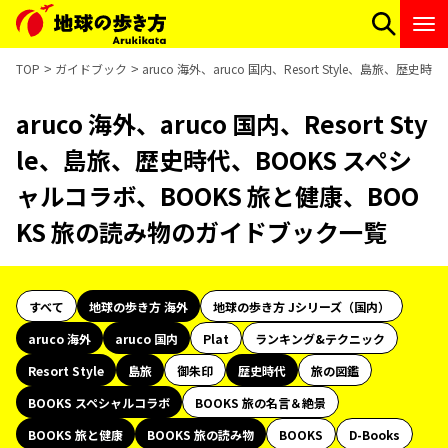
TOP
ガイドブック
aruco 海外、aruco 国内、Resort Style、島旅
aruco 海外、aruco 国内、Resort Sty
le、島旅、歴史時代、BOOKS スペシ
ャルコラボ、BOOKS 旅と健康、BOO
KS 旅の読み物のガイドブック一覧
すべて
地球の歩き方 海外
地球の歩き方 Jシリーズ（国内）
aruco 海外
aruco 国内
Plat
ランキング&テクニック
Resort Style
島旅
御朱印
歴史時代
旅の図鑑
BOOKS スペシャルコラボ
BOOKS 旅の名言＆絶景
BOOKS 旅と健康
BOOKS 旅の読み物
BOOKS
D-Books