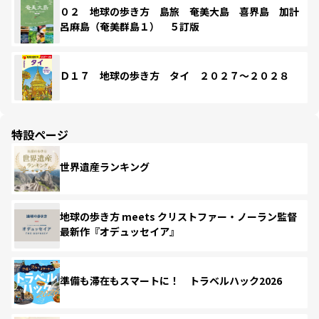
０２ 地球の歩き方 島旅 奄美大島 喜界島 加計
呂麻島（奄美群島１） ５訂版
Ｄ１７ 地球の歩き方 タイ ２０２７～２０２８
特設ページ
世界遺産ランキング
地球の歩き方 meets クリストファー・ノーラン監督
最新作『オデュッセイア』
準備も滞在もスマートに！ トラベルハック2026