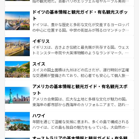
指の観光地だ。首都パリのエッフェル塔やルーブル美術館
の城塞都市、穏やかなビーチリゾートまで多彩な表情を見
といった象徴的なスポットから、田舎町の古風な美しさま
せる。地方によって風土や気候が異なるスペインはその個
ドイツの基本情報と観光ガイド・有名観光スポッ
で、幅広い魅力が詰まっている。華麗な宮殿、歴史的な大
性で訪れる人を魅了する。 なお、新着のスペイン情報は
コ
聖堂、美しいビーチ、そして豊かな自然が、訪れる者を心
ト
ンテンツ一覧
を参照してほしい。
から魅了する。また、フランスは美食の国としても知ら
ドイツは、豊かな歴史と多彩な文化が交差するヨーロッパ
れ、フランス料理はユネスコ無形文化遺産にも登録されて
の中心に位置する国。中世の街並みが残るロマンチック街
いる。シャンパンの発祥地であるランス、プロヴァンスの
道から、未来を先取りするようなモダンな都市まで多様な
香り高いラベンダー畑など、多彩な楽しみ方が可能だ。さ
イギリス
顔を持つこの国は、どこを歩いても飽きることがない。ベ
らに、パリ以外の地域にも魅力が溢れており、どの街角に
ルリンの文化的活気、バイエルン州のアルプスの絶景、そ
イギリスは、古きよき伝統と最先端が共存する国。ウェス
も豊かな歴史と文化が息づいている。パリ以外の個性あふ
してライン川沿いのワイン畑といった風景は必見。ビール
トミンスター寺院や大英博物館のようなランドマーク、歴
れる地方に足を運ぶとそれぞれで全く異なる文化を体験で
とソーセージを味わいながら地元の人と過ごす楽しい時間
史ある大学都市、美しい丘陵地帯や牧歌的な風景など、エ
きるだろう。 なお、新着のフランス情報は
コンテンツ一覧
スイス
は、お酒好きな人にはぜひ体験してほしい。 なお、新着の
リアごとに異なる魅力がある。また、優雅なアフタヌーン
を参照してほしい。
ドイツ情報は
コンテンツ一覧
を参照してほしい。
ティー、ビール好きにはたまらない英国パブ、サッカー観
スイスの国土面積は九州ほどの広さだが、運行時刻が正確
戦など、本場だからこそできる体験も豊富。イギリスを旅
な交通網が整備されており、初心者でも安心して個人旅行
して楽しみつくそう。 なお、新着のイギリス情報は
コンテ
を楽しめる。日本同様に時刻表どおりの旅が可能だ。中世
アメリカの基本情報と観光ガイド・有名観光スポ
ンツ一覧
を参照してほしい。
の建物がそのまま残る町や、スイスならではのユニークな
博物館もあり、アルプス観光だけでなく町歩きも満喫する
ット
ことができる。国民の所得が高いため物価も高いが、旅行
アメリカ合衆国は、広大な土地と多様な文化が魅力の国。
者向けの交通パス提供のサービスもあり、うまく活用すれ
東海岸の都市部から西海岸のカリフォルニアまで、訪れる
ば市内交通費無料で観光を楽しむこともできる。 なお、新
場所ごとに異なる風景と体験が待っている。ニューヨーク
着のスイス情報は
コンテンツ一覧
を参照してほしい。
ハワイ
のような巨大都市は、観光、ショッピング、エンターテイ
ンメントが詰まった刺激的なスポットだ。一方、アメリカ
年間を通じて温暖な気候に恵まれ、多くの島で構成される
西部には大自然が広がり、グランドキャニオンやイエロー
ハワイは、どの島も独自の魅力をもっている。大自然の神
ストーン国立公園といった絶景が堪能できる。さらに、南
秘を感じたいなら、火山が生み出した壮大な景観を誇るハ
オーストラリアの基本情報と観光ガイド・有名観
部のニューオーリンズでは、音楽と美食が融合した独特の
ワイ島は見逃せない。また、定番の観光地といえばオアフ