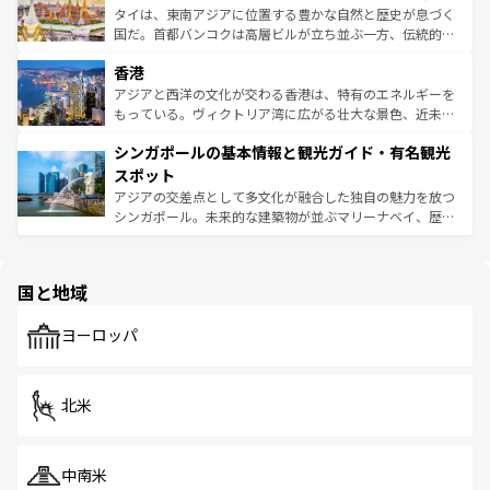
覧
を参照してほしい。
ーチミン市のフランス統治時代の建物も、独特の雰囲気を
タイは、東南アジアに位置する豊かな自然と歴史が息づく
醸し出している。また、バラエティの豊かさとおいしさで
国だ。首都バンコクは高層ビルが立ち並ぶ一方、伝統的な
世界中の食通を魅了してやまないベトナム料理も魅力のひ
寺院や市場がいたるところに点在し、古きよき文化と現代
香港
とつ。フォーやバインミー、ベトナムコーヒーなどは、ぜ
の活気が交差している。北部ではチェンマイなどの山岳地
ひ現地で味わいたい。どの地域を訪れてもあたたかい人々
帯で自然と触れ合い、南部ではプーケットやクラビの美し
アジアと西洋の文化が交わる香港は、特有のエネルギーを
が旅行者を迎えてくれるので、きっと忘れられない旅にな
いビーチでリゾート気分を楽しむことができる。タイ料理
もっている。ヴィクトリア湾に広がる壮大な景色、近未来
るはずだ。 なお、新着のベトナム情報は
コンテンツ一覧
を
は世界的に有名で、屋台から高級レストランまで味覚を刺
的なアートスポット、そして歴史と現代が融合した町並
参照してほしい。
シンガポールの基本情報と観光ガイド・有名観光
激する。気候は一年中温暖で、どの季節にも異なる楽しみ
み、どこを訪れても感動するはず。観光スポットが密集し
が待っている。親しみやすいタイの人々、仏教を中心とし
ており、効率よく見どころを回れるのも魅力。息をのむよ
スポット
た文化、そして多様な観光資源が、訪れる旅人を魅了し続
うな絶景から文化的な体験まで、香港を存分に楽しみ尽く
アジアの交差点として多文化が融合した独自の魅力を放つ
ける。 なお、新着のタイ情報は
コンテンツ一覧
を参照して
そう。 なお、新着の香港情報は
コンテンツ一覧
を参照して
シンガポール。未来的な建築物が並ぶマリーナベイ、歴史
ほしい。
ほしい。
と伝統を感じられるエスニックタウン、多数の緑豊かな公
園や自然保護区など、自然が調和した近代的な景観と文化
の多様性あふれるカラフルな町は、どこを歩いても新しい
国と地域
発見がある。さらに、治安のよさや充実した公共交通機関
も、旅行者にとっては魅力的なポイント。グルメも豊富
で、ホーカーズは地元の風情を楽しめる外せないスポット
ヨーロッパ
だ。訪れる人を飽きさせないシンガポールで、多様な魅力
を体感しよう。 なお、新着のシンガポール情報は
コンテン
ツ一覧
を参照してほしい。
北米
中南米