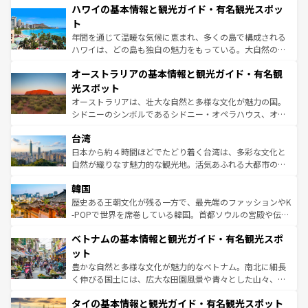
着のスイス情報は
コンテンツ一覧
を参照してほしい。
ハワイの基本情報と観光ガイド・有名観光スポッ
のような巨大都市は、観光、ショッピング、エンターテイ
ンメントが詰まった刺激的なスポットだ。一方、アメリカ
ト
西部には大自然が広がり、グランドキャニオンやイエロー
年間を通じて温暖な気候に恵まれ、多くの島で構成される
ストーン国立公園といった絶景が堪能できる。さらに、南
ハワイは、どの島も独自の魅力をもっている。大自然の神
部のニューオーリンズでは、音楽と美食が融合した独特の
秘を感じたいなら、火山が生み出した壮大な景観を誇るハ
文化が魅力。旅行者はアメリカの各地域で異なる魅力を楽
オーストラリアの基本情報と観光ガイド・有名観
ワイ島は見逃せない。また、定番の観光地といえばオアフ
しみながら、その多様性と豊かな歴史を感じることができ
島だが、静かな自然を求めるならマウイ島やカウアイ島が
光スポット
るだろう。車でのロードトリップや列車の旅も、アメリカ
おすすめ。エメラルドグリーンに輝く海をはじめ、豊かな
オーストラリアは、壮大な自然と多様な文化が魅力の国。
ならではの贅沢な旅のスタイルだ。 なお、新着のアメリカ
文化や歴史が息づいている。「アロハスピリット」と呼ば
シドニーのシンボルであるシドニー・オペラハウス、オー
情報は
コンテンツ一覧
を参照してほしい。
れるおもてなしの心で訪れる人々を迎えてくれるハワイの
ストラリア東海岸北部に広がる大サンゴ礁地帯グレートバ
人々、おいしいローカルフードやハワイアンミュージッ
台湾
リアリーフや大陸中央部にそびえるウルル（エアーズロッ
ク、伝統的なフラダンスなど、すべてがハワイの魅力を彩
ク）、タスマニアの美しい原生林やケアンズの熱帯雨林な
日本から約４時間ほどでたどり着く台湾は、多彩な文化と
っている。訪れるたびに新しい発見と感動が待っているハ
ど、見どころがたくさん。また、カフェやワイン、オージ
自然が織りなす魅力的な観光地。活気あふれる大都市の台
ワイを、存分に味わってほしい。 なお、新着のハワイ情報
ービーフなどの食文化も豊かで、美味しいものであふれて
北やノスタルジックな町並みが人気な九份（ジォウフェ
は
コンテンツ一覧
を参照してほしい。
韓国
いる。アクティビティも充実しており、サーフィンやダイ
ン）、静ひつな山岳地帯である台湾東部など、都市の喧騒
ビング、ハイキングなど、アウトドア好きにはたまらな
と山間の静けさが共存しており、訪れる人に新しい発見と
歴史ある王朝文化が残る一方で、最先端のファッションやK
い。オーストラリアの多彩な魅力を存分に味わいつくそ
驚きをもたらしてくれる。また、奥深い台湾の食文化も魅
-POPで世界を席巻している韓国。首都ソウルの宮殿や伝統
う。 なお、新着のオーストラリア情報は
コンテンツ一覧
を
力で、夜市などの屋台グルメから高級料理、ヘルシーで美
家屋が並ぶエリアでは韓国の歴史と文化に浸ることがで
参照してほしい。
ベトナムの基本情報と観光ガイド・有名観光スポ
容にもいいと評判のスイーツなど、バラエティ豊かな料理
き、地方に足を延ばせば四季折々の自然美を楽しむことが
が味わえる。 なお、新着の台湾情報は
コンテンツ一覧
を参
できる。そして、キムチや焼肉、絶品のストリートフード
ット
照してほしい。
まで、さまざまな韓国料理が待っている。夜には、韓国な
豊かな自然と多様な文化が魅力的なベトナム。南北に細長
らではのナイトライフも堪能できる。あたたかいホスピタ
く伸びる国土には、広大な田園風景や青々とした山々、世
リティに包まれながら、韓国の多彩な魅力を心ゆくまで味
界遺産に登録された壮大な自然景観が点在し、都市部では
わってみてほしい。 なお、新着の韓国情報は
コンテンツ一
タイの基本情報と観光ガイド・有名観光スポット
急速な発展と共に伝統が息づく。ハノイの古い町並みやホ