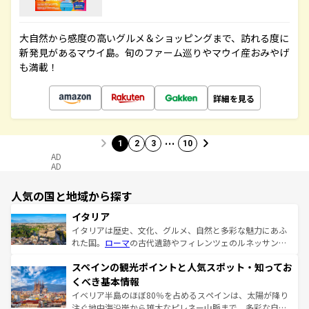
大自然から感度の高いグルメ＆ショッピングまで、訪れる度に
新発見があるマウイ島。旬のファーム巡りやマウイ産おみやげ
も満載！
詳細を見る
…
1
2
3
10
AD
AD
人気の国と地域から探す
イタリア
イタリアは歴史、文化、グルメ、自然と多彩な魅力にあふ
れた国。
ローマ
の古代遺跡やフィレンツェのルネッサンス
美術、ヴェネツィアの運河など、歴史あるスポットはもち
スペインの観光ポイントと人気スポット・知ってお
ろん、トスカーナの美しい田園風景やアマルフィ海岸の絶
景など、自然景観も見逃せない。観光の合間には、本場の
くべき基本情報
ピザやパスタなど、絶品のイタリア料理を堪能することも
イベリア半島のほぼ80％を占めるスペインは、太陽が降り
できる。朝目覚めてから夜眠るまで、すべての瞬間を楽し
注ぐ地中海沿岸から雄大なピレネー山脈まで、多彩な自然