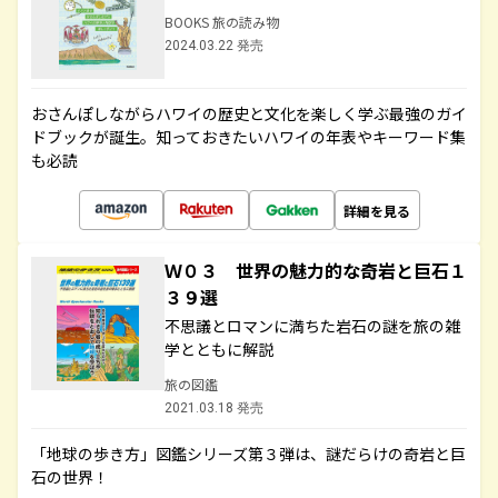
BOOKS 旅の読み物
2024.03.22 発売
おさんぽしながらハワイの歴史と文化を楽しく学ぶ最強のガイ
ドブックが誕生。知っておきたいハワイの年表やキーワード集
も必読
詳細を見る
Ｗ０３ 世界の魅力的な奇岩と巨石１
３９選
不思議とロマンに満ちた岩石の謎を旅の雑
学とともに解説
旅の図鑑
2021.03.18 発売
「地球の歩き方」図鑑シリーズ第３弾は、謎だらけの奇岩と巨
石の世界！