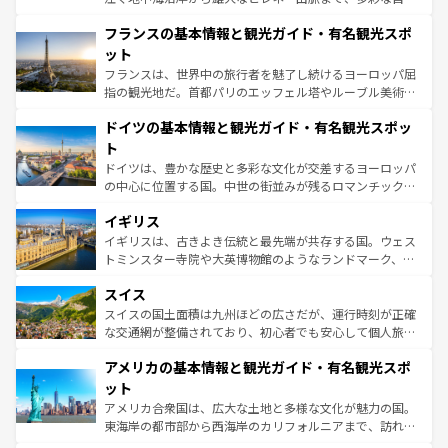
ませてくれるイタリアで、忘れられない旅をしてみよう！
と文化が詰まったヨーロッパ屈指の旅行先だ。多様な地域
なお、新着のイタリア情報は
コンテンツ一覧
を参照してほ
フランスの基本情報と観光ガイド・有名観光スポ
文化が根付くこの国では、情熱的なフラメンコ、熱気あふ
しい。
れる闘牛、そして美味しいタパスが生活の一部となってい
ット
る。首都マドリードの洗練された雰囲気や、バルセロナの
フランスは、世界中の旅行者を魅了し続けるヨーロッパ屈
アートに溢れた街角から、地方では古代ローマ遺跡や中世
指の観光地だ。首都パリのエッフェル塔やルーブル美術館
の城塞都市、穏やかなビーチリゾートまで多彩な表情を見
といった象徴的なスポットから、田舎町の古風な美しさま
せる。地方によって風土や気候が異なるスペインはその個
ドイツの基本情報と観光ガイド・有名観光スポッ
で、幅広い魅力が詰まっている。華麗な宮殿、歴史的な大
性で訪れる人を魅了する。 なお、新着のスペイン情報は
コ
聖堂、美しいビーチ、そして豊かな自然が、訪れる者を心
ト
ンテンツ一覧
を参照してほしい。
から魅了する。また、フランスは美食の国としても知ら
ドイツは、豊かな歴史と多彩な文化が交差するヨーロッパ
れ、フランス料理はユネスコ無形文化遺産にも登録されて
の中心に位置する国。中世の街並みが残るロマンチック街
いる。シャンパンの発祥地であるランス、プロヴァンスの
道から、未来を先取りするようなモダンな都市まで多様な
香り高いラベンダー畑など、多彩な楽しみ方が可能だ。さ
イギリス
顔を持つこの国は、どこを歩いても飽きることがない。ベ
らに、パリ以外の地域にも魅力が溢れており、どの街角に
ルリンの文化的活気、バイエルン州のアルプスの絶景、そ
イギリスは、古きよき伝統と最先端が共存する国。ウェス
も豊かな歴史と文化が息づいている。パリ以外の個性あふ
してライン川沿いのワイン畑といった風景は必見。ビール
トミンスター寺院や大英博物館のようなランドマーク、歴
れる地方に足を運ぶとそれぞれで全く異なる文化を体験で
とソーセージを味わいながら地元の人と過ごす楽しい時間
史ある大学都市、美しい丘陵地帯や牧歌的な風景など、エ
きるだろう。 なお、新着のフランス情報は
コンテンツ一覧
スイス
は、お酒好きな人にはぜひ体験してほしい。 なお、新着の
リアごとに異なる魅力がある。また、優雅なアフタヌーン
を参照してほしい。
ドイツ情報は
コンテンツ一覧
を参照してほしい。
ティー、ビール好きにはたまらない英国パブ、サッカー観
スイスの国土面積は九州ほどの広さだが、運行時刻が正確
戦など、本場だからこそできる体験も豊富。イギリスを旅
な交通網が整備されており、初心者でも安心して個人旅行
して楽しみつくそう。 なお、新着のイギリス情報は
コンテ
を楽しめる。日本同様に時刻表どおりの旅が可能だ。中世
アメリカの基本情報と観光ガイド・有名観光スポ
ンツ一覧
を参照してほしい。
の建物がそのまま残る町や、スイスならではのユニークな
博物館もあり、アルプス観光だけでなく町歩きも満喫する
ット
ことができる。国民の所得が高いため物価も高いが、旅行
アメリカ合衆国は、広大な土地と多様な文化が魅力の国。
者向けの交通パス提供のサービスもあり、うまく活用すれ
東海岸の都市部から西海岸のカリフォルニアまで、訪れる
ば市内交通費無料で観光を楽しむこともできる。 なお、新
場所ごとに異なる風景と体験が待っている。ニューヨーク