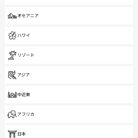
オセアニア
ハワイ
リゾート
アジア
中近東
アフリカ
日本