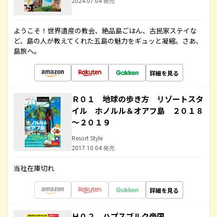
2024.07.04 発売
ようこそ！世界遺産の教会、絶品島ごはん、古民家ステイな
ど、島の人が教えてくれた五島の魅力をギュッと凝縮。さあ、
島旅へ。
詳細を見る
Ｒ０１ 地球の歩き方 リゾートスタ
イル ホノルル＆オアフ島 ２０１８
～２０１９
Resort Style
2017.10.04 発売
当社在庫切れ
詳細を見る
Ｈ０２ ハプスブルク帝国