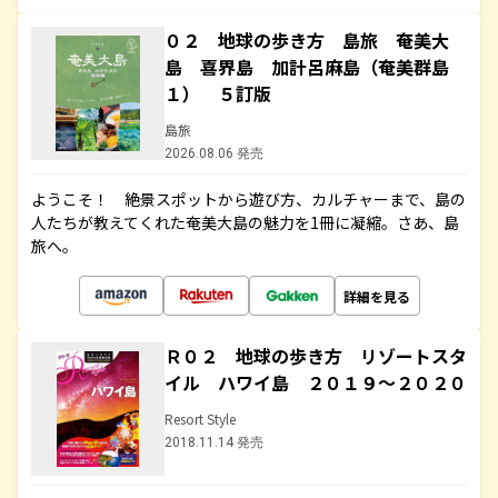
０２ 地球の歩き方 島旅 奄美大
島 喜界島 加計呂麻島（奄美群島
１） ５訂版
島旅
2026.08.06 発売
ようこそ！ 絶景スポットから遊び方、カルチャーまで、島の
人たちが教えてくれた奄美大島の魅力を1冊に凝縮。さあ、島
旅へ。
詳細を見る
Ｒ０２ 地球の歩き方 リゾートスタ
イル ハワイ島 ２０１９～２０２０
Resort Style
2018.11.14 発売