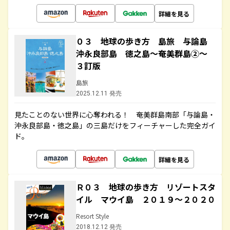
詳細を見る
０３ 地球の歩き方 島旅 与論島
沖永良部島 徳之島～奄美群島②～
３訂版
島旅
2025.12.11 発売
見たことのない世界に心奪われる！ 奄美群島南部「与論島・
沖永良部島・徳之島」の三島だけをフィーチャーした完全ガイ
ド。
詳細を見る
Ｒ０３ 地球の歩き方 リゾートスタ
イル マウイ島 ２０１９～２０２０
Resort Style
2018.12.12 発売