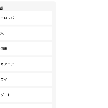
域
ヨーロッパ
北米
中南米
オセアニア
ハワイ
リゾート