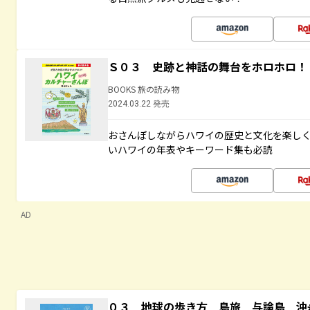
Ｓ０３ 史跡と神話の舞台をホロホロ！
BOOKS 旅の読み物
2024.03.22 発売
おさんぽしながらハワイの歴史と文化を楽し
いハワイの年表やキーワード集も必読
AD
０３ 地球の歩き方 島旅 与論島 沖