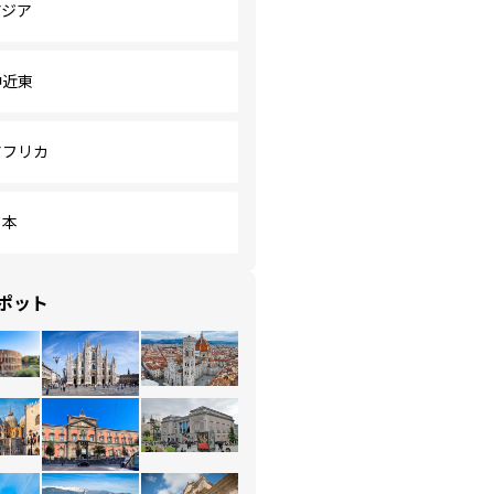
アジア
中近東
アフリカ
日本
ポット