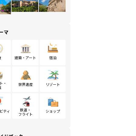
ーマ
食
建築・アート
宿泊
ト・
世界遺産
リゾート
戦
鉄道・
ビティ
ショップ
フライト