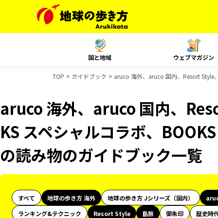
国と地域
ウェブマガジン
TOP
ガイドブック
aruco 海外、aruco 国内、Resor
aruco 海外、aruco 国内、Res
KS スペシャルコラボ、BOOKS
の読み物のガイドブック一覧
すべて
地球の歩き方 海外
地球の歩き方 Jシリーズ（国内）
aru
ランキング&テクニック
Resort Style
島旅
御朱印
歴史時