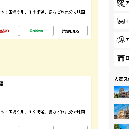
図本！国境や州、川や街道、島など旅気分で地図
詳細を見る
人気ス
編
図本！国境や州、川や街道、島など旅気分で地図