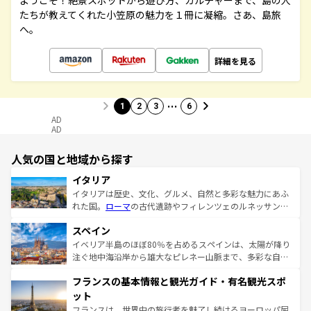
ようこそ！絶景スポットから遊び方、カルチャーまで、島の人
たちが教えてくれた小笠原の魅力を１冊に凝縮。さあ、島旅
へ。
詳細を見る
…
1
2
3
6
AD
AD
人気の国と地域から探す
イタリア
イタリアは歴史、文化、グルメ、自然と多彩な魅力にあふ
れた国。
ローマ
の古代遺跡やフィレンツェのルネッサンス
美術、ヴェネツィアの運河など、歴史あるスポットはもち
スペイン
ろん、トスカーナの美しい田園風景やアマルフィ海岸の絶
景など、自然景観も見逃せない。観光の合間には、本場の
イベリア半島のほぼ80％を占めるスペインは、太陽が降り
ピザやパスタなど、絶品のイタリア料理を堪能することも
注ぐ地中海沿岸から雄大なピレネー山脈まで、多彩な自然
できる。朝目覚めてから夜眠るまで、すべての瞬間を楽し
と文化が詰まったヨーロッパ屈指の旅行先だ。多様な地域
フランスの基本情報と観光ガイド・有名観光スポ
ませてくれるイタリアで、忘れられない旅をしてみよう！
文化が根付くこの国では、情熱的なフラメンコ、熱気あふ
なお、新着のイタリア情報は
コンテンツ一覧
を参照してほ
れる闘牛、そして美味しいタパスが生活の一部となってい
ット
しい。
る。首都マドリードの洗練された雰囲気や、バルセロナの
フランスは、世界中の旅行者を魅了し続けるヨーロッパ屈