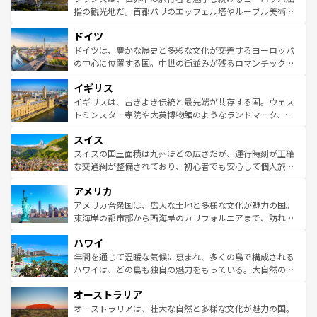
アートに溢れた街角から、地方では古代ローマ遺跡や中世
指の観光地だ。首都パリのエッフェル塔やルーブル美術館
の城塞都市、穏やかなビーチリゾートまで多彩な表情を見
といった象徴的なスポットから、田舎町の古風な美しさま
せる。地方によって風土や気候が異なるスペインはその個
ドイツ
で、幅広い魅力が詰まっている。華麗な宮殿、歴史的な大
性で訪れる人を魅了する。 なお、新着のスペイン情報は
コ
聖堂、美しいビーチ、そして豊かな自然が、訪れる者を心
ドイツは、豊かな歴史と多彩な文化が交差するヨーロッパ
ンテンツ一覧
を参照してほしい。
から魅了する。また、フランスは美食の国としても知ら
の中心に位置する国。中世の街並みが残るロマンチック街
れ、フランス料理はユネスコ無形文化遺産にも登録されて
道から、未来を先取りするようなモダンな都市まで多様な
イギリス
いる。シャンパンの発祥地であるランス、プロヴァンスの
顔を持つこの国は、どこを歩いても飽きることがない。ベ
香り高いラベンダー畑など、多彩な楽しみ方が可能だ。さ
ルリンの文化的活気、バイエルン州のアルプスの絶景、そ
イギリスは、古きよき伝統と最先端が共存する国。ウェス
らに、パリ以外の地域にも魅力が溢れており、どの街角に
してライン川沿いのワイン畑といった風景は必見。ビール
トミンスター寺院や大英博物館のようなランドマーク、歴
も豊かな歴史と文化が息づいている。パリ以外の個性あふ
とソーセージを味わいながら地元の人と過ごす楽しい時間
史ある大学都市、美しい丘陵地帯や牧歌的な風景など、エ
れる地方に足を運ぶとそれぞれで全く異なる文化を体験で
スイス
は、お酒好きな人にはぜひ体験してほしい。 なお、新着の
リアごとに異なる魅力がある。また、優雅なアフタヌーン
きるだろう。 なお、新着のフランス情報は
コンテンツ一覧
ドイツ情報は
コンテンツ一覧
を参照してほしい。
ティー、ビール好きにはたまらない英国パブ、サッカー観
スイスの国土面積は九州ほどの広さだが、運行時刻が正確
を参照してほしい。
戦など、本場だからこそできる体験も豊富。イギリスを旅
な交通網が整備されており、初心者でも安心して個人旅行
して楽しみつくそう。 なお、新着のイギリス情報は
コンテ
を楽しめる。日本同様に時刻表どおりの旅が可能だ。中世
アメリカ
ンツ一覧
を参照してほしい。
の建物がそのまま残る町や、スイスならではのユニークな
博物館もあり、アルプス観光だけでなく町歩きも満喫する
アメリカ合衆国は、広大な土地と多様な文化が魅力の国。
ことができる。国民の所得が高いため物価も高いが、旅行
東海岸の都市部から西海岸のカリフォルニアまで、訪れる
者向けの交通パス提供のサービスもあり、うまく活用すれ
場所ごとに異なる風景と体験が待っている。ニューヨーク
ハワイ
ば市内交通費無料で観光を楽しむこともできる。 なお、新
のような巨大都市は、観光、ショッピング、エンターテイ
着のスイス情報は
コンテンツ一覧
を参照してほしい。
ンメントが詰まった刺激的なスポットだ。一方、アメリカ
年間を通じて温暖な気候に恵まれ、多くの島で構成される
西部には大自然が広がり、グランドキャニオンやイエロー
ハワイは、どの島も独自の魅力をもっている。大自然の神
ストーン国立公園といった絶景が堪能できる。さらに、南
秘を感じたいなら、火山が生み出した壮大な景観を誇るハ
オーストラリア
部のニューオーリンズでは、音楽と美食が融合した独特の
ワイ島は見逃せない。また、定番の観光地といえばオアフ
文化が魅力。旅行者はアメリカの各地域で異なる魅力を楽
島だが、静かな自然を求めるならマウイ島やカウアイ島が
オーストラリアは、壮大な自然と多様な文化が魅力の国。