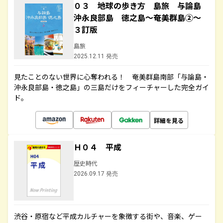
０３ 地球の歩き方 島旅 与論島
沖永良部島 徳之島～奄美群島②～
３訂版
島旅
2025.12.11 発売
見たことのない世界に心奪われる！ 奄美群島南部「与論島・
沖永良部島・徳之島」の三島だけをフィーチャーした完全ガイ
ド。
詳細を見る
Ｈ０４ 平成
歴史時代
2026.09.17 発売
渋谷・原宿など平成カルチャーを象徴する街や、音楽、ゲー