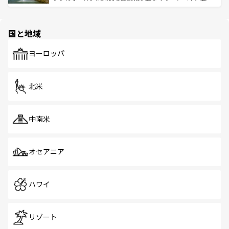
ける。 なお、新着のタイ情報は
コンテンツ一覧
を参照して
そう。 なお、新着の香港情報は
コンテンツ一覧
を参照して
と伝統を感じられるエスニックタウン、多数の緑豊かな公
ほしい。
ほしい。
園や自然保護区など、自然が調和した近代的な景観と文化
の多様性あふれるカラフルな町は、どこを歩いても新しい
国と地域
発見がある。さらに、治安のよさや充実した公共交通機関
も、旅行者にとっては魅力的なポイント。グルメも豊富
で、ホーカーズは地元の風情を楽しめる外せないスポット
ヨーロッパ
だ。訪れる人を飽きさせないシンガポールで、多様な魅力
を体感しよう。 なお、新着のシンガポール情報は
コンテン
ツ一覧
を参照してほしい。
北米
中南米
オセアニア
ハワイ
リゾート