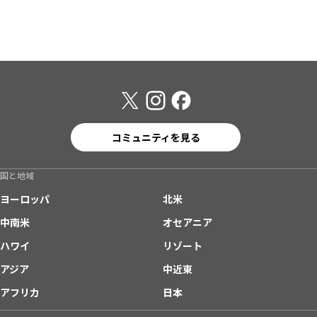
コミュニティを見る
国と地域
ヨーロッパ
北米
中南米
オセアニア
ハワイ
リゾート
アジア
中近東
アフリカ
日本