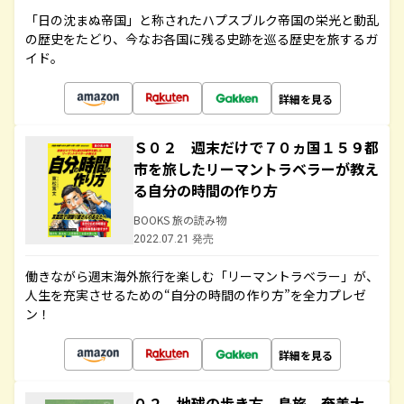
「日の沈まぬ帝国」と称されたハプスブルク帝国の栄光と動乱
の歴史をたどり、今なお各国に残る史跡を巡る歴史を旅するガ
イド。
詳細を見る
Ｓ０２ 週末だけで７０ヵ国１５９都
市を旅したリーマントラベラーが教え
る自分の時間の作り方
BOOKS 旅の読み物
2022.07.21 発売
働きながら週末海外旅行を楽しむ「リーマントラベラー」が、
人生を充実させるための“自分の時間の作り方”を全力プレゼ
ン！
詳細を見る
０２ 地球の歩き方 島旅 奄美大