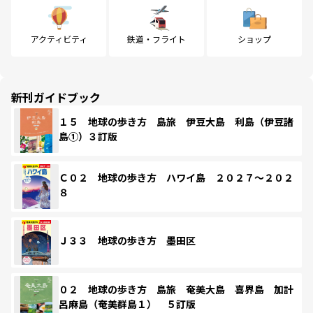
アクティビティ
鉄道・フライト
ショップ
新刊ガイドブック
１５ 地球の歩き方 島旅 伊豆大島 利島（伊豆諸
島①）３訂版
Ｃ０２ 地球の歩き方 ハワイ島 ２０２７～２０２
８
Ｊ３３ 地球の歩き方 墨田区
０２ 地球の歩き方 島旅 奄美大島 喜界島 加計
呂麻島（奄美群島１） ５訂版