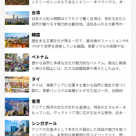
しみながら、その多様性と豊かな歴史を感じることができ
おすすめ。エメラルドグリーンに輝く海をはじめ、豊かな
シドニーのシンボルであるシドニー・オペラハウス、オー
るだろう。車でのロードトリップや列車の旅も、アメリカ
文化や歴史が息づいている。「アロハスピリット」と呼ば
ストラリア東海岸北部に広がる大サンゴ礁地帯グレートバ
ならではの贅沢な旅のスタイルだ。 なお、新着のアメリカ
台湾
れるおもてなしの心で訪れる人々を迎えてくれるハワイの
リアリーフや大陸中央部にそびえるウルル（エアーズロッ
情報は
コンテンツ一覧
を参照してほしい。
人々、おいしいローカルフードやハワイアンミュージッ
ク）、タスマニアの美しい原生林やケアンズの熱帯雨林な
日本から約４時間ほどでたどり着く台湾は、多彩な文化と
ク、伝統的なフラダンスなど、すべてがハワイの魅力を彩
ど、見どころがたくさん。また、カフェやワイン、オージ
自然が織りなす魅力的な観光地。活気あふれる大都市の台
っている。訪れるたびに新しい発見と感動が待っているハ
ービーフなどの食文化も豊かで、美味しいものであふれて
北やノスタルジックな町並みが人気な九份（ジォウフェ
ワイを、存分に味わってほしい。 なお、新着のハワイ情報
韓国
いる。アクティビティも充実しており、サーフィンやダイ
ン）、静ひつな山岳地帯である台湾東部など、都市の喧騒
は
コンテンツ一覧
を参照してほしい。
ビング、ハイキングなど、アウトドア好きにはたまらな
と山間の静けさが共存しており、訪れる人に新しい発見と
歴史ある王朝文化が残る一方で、最先端のファッションやK
い。オーストラリアの多彩な魅力を存分に味わいつくそ
驚きをもたらしてくれる。また、奥深い台湾の食文化も魅
-POPで世界を席巻している韓国。首都ソウルの宮殿や伝統
う。 なお、新着のオーストラリア情報は
コンテンツ一覧
を
力で、夜市などの屋台グルメから高級料理、ヘルシーで美
家屋が並ぶエリアでは韓国の歴史と文化に浸ることがで
参照してほしい。
ベトナム
容にもいいと評判のスイーツなど、バラエティ豊かな料理
き、地方に足を延ばせば四季折々の自然美を楽しむことが
が味わえる。 なお、新着の台湾情報は
コンテンツ一覧
を参
できる。そして、キムチや焼肉、絶品のストリートフード
豊かな自然と多様な文化が魅力的なベトナム。南北に細長
照してほしい。
まで、さまざまな韓国料理が待っている。夜には、韓国な
く伸びる国土には、広大な田園風景や青々とした山々、世
らではのナイトライフも堪能できる。あたたかいホスピタ
界遺産に登録された壮大な自然景観が点在し、都市部では
タイ
リティに包まれながら、韓国の多彩な魅力を心ゆくまで味
急速な発展と共に伝統が息づく。ハノイの古い町並みやホ
わってみてほしい。 なお、新着の韓国情報は
コンテンツ一
ーチミン市のフランス統治時代の建物も、独特の雰囲気を
タイは、東南アジアに位置する豊かな自然と歴史が息づく
覧
を参照してほしい。
醸し出している。また、バラエティの豊かさとおいしさで
国だ。首都バンコクは高層ビルが立ち並ぶ一方、伝統的な
世界中の食通を魅了してやまないベトナム料理も魅力のひ
寺院や市場がいたるところに点在し、古きよき文化と現代
香港
とつ。フォーやバインミー、ベトナムコーヒーなどは、ぜ
の活気が交差している。北部ではチェンマイなどの山岳地
ひ現地で味わいたい。どの地域を訪れてもあたたかい人々
帯で自然と触れ合い、南部ではプーケットやクラビの美し
アジアと西洋の文化が交わる香港は、特有のエネルギーを
が旅行者を迎えてくれるので、きっと忘れられない旅にな
いビーチでリゾート気分を楽しむことができる。タイ料理
もっている。ヴィクトリア湾に広がる壮大な景色、近未来
るはずだ。 なお、新着のベトナム情報は
コンテンツ一覧
を
は世界的に有名で、屋台から高級レストランまで味覚を刺
的なアートスポット、そして歴史と現代が融合した町並
参照してほしい。
シンガポール
激する。気候は一年中温暖で、どの季節にも異なる楽しみ
み、どこを訪れても感動するはず。観光スポットが密集し
が待っている。親しみやすいタイの人々、仏教を中心とし
ており、効率よく見どころを回れるのも魅力。息をのむよ
アジアの交差点として多文化が融合した独自の魅力を放つ
た文化、そして多様な観光資源が、訪れる旅人を魅了し続
うな絶景から文化的な体験まで、香港を存分に楽しみ尽く
シンガポール。未来的な建築物が並ぶマリーナベイ、歴史