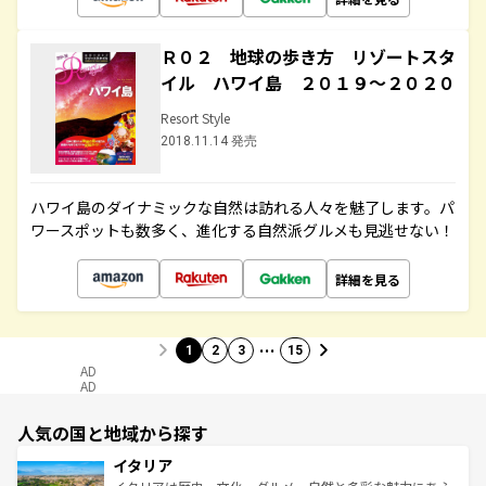
Ｒ０２ 地球の歩き方 リゾートスタ
イル ハワイ島 ２０１９～２０２０
Resort Style
2018.11.14 発売
ハワイ島のダイナミックな自然は訪れる人々を魅了します。パ
ワースポットも数多く、進化する自然派グルメも見逃せない！
詳細を見る
…
1
2
3
15
AD
AD
人気の国と地域から探す
イタリア