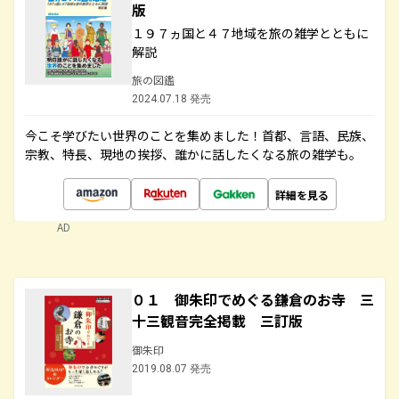
版
１９７ヵ国と４７地域を旅の雑学とともに
解説
旅の図鑑
2024.07.18 発売
今こそ学びたい世界のことを集めました！首都、言語、民族、
宗教、特長、現地の挨拶、誰かに話したくなる旅の雑学も。
詳細を見る
AD
０１ 御朱印でめぐる鎌倉のお寺 三
十三観音完全掲載 三訂版
御朱印
2019.08.07 発売