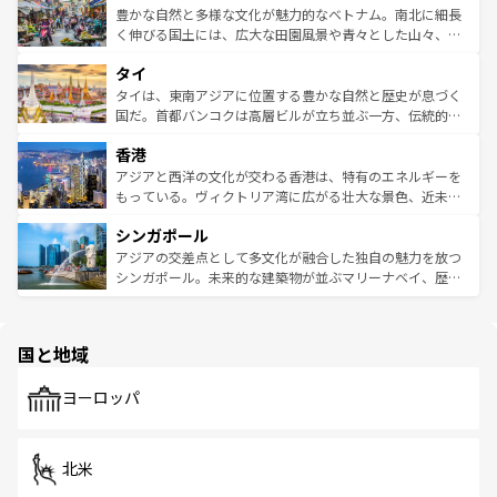
が味わえる。 なお、新着の台湾情報は
コンテンツ一覧
を参
できる。そして、キムチや焼肉、絶品のストリートフード
豊かな自然と多様な文化が魅力的なベトナム。南北に細長
照してほしい。
まで、さまざまな韓国料理が待っている。夜には、韓国な
く伸びる国土には、広大な田園風景や青々とした山々、世
らではのナイトライフも堪能できる。あたたかいホスピタ
界遺産に登録された壮大な自然景観が点在し、都市部では
タイ
リティに包まれながら、韓国の多彩な魅力を心ゆくまで味
急速な発展と共に伝統が息づく。ハノイの古い町並みやホ
わってみてほしい。 なお、新着の韓国情報は
コンテンツ一
ーチミン市のフランス統治時代の建物も、独特の雰囲気を
タイは、東南アジアに位置する豊かな自然と歴史が息づく
覧
を参照してほしい。
醸し出している。また、バラエティの豊かさとおいしさで
国だ。首都バンコクは高層ビルが立ち並ぶ一方、伝統的な
世界中の食通を魅了してやまないベトナム料理も魅力のひ
寺院や市場がいたるところに点在し、古きよき文化と現代
香港
とつ。フォーやバインミー、ベトナムコーヒーなどは、ぜ
の活気が交差している。北部ではチェンマイなどの山岳地
ひ現地で味わいたい。どの地域を訪れてもあたたかい人々
帯で自然と触れ合い、南部ではプーケットやクラビの美し
アジアと西洋の文化が交わる香港は、特有のエネルギーを
が旅行者を迎えてくれるので、きっと忘れられない旅にな
いビーチでリゾート気分を楽しむことができる。タイ料理
もっている。ヴィクトリア湾に広がる壮大な景色、近未来
るはずだ。 なお、新着のベトナム情報は
コンテンツ一覧
を
は世界的に有名で、屋台から高級レストランまで味覚を刺
的なアートスポット、そして歴史と現代が融合した町並
参照してほしい。
シンガポール
激する。気候は一年中温暖で、どの季節にも異なる楽しみ
み、どこを訪れても感動するはず。観光スポットが密集し
が待っている。親しみやすいタイの人々、仏教を中心とし
ており、効率よく見どころを回れるのも魅力。息をのむよ
アジアの交差点として多文化が融合した独自の魅力を放つ
た文化、そして多様な観光資源が、訪れる旅人を魅了し続
うな絶景から文化的な体験まで、香港を存分に楽しみ尽く
シンガポール。未来的な建築物が並ぶマリーナベイ、歴史
ける。 なお、新着のタイ情報は
コンテンツ一覧
を参照して
そう。 なお、新着の香港情報は
コンテンツ一覧
を参照して
と伝統を感じられるエスニックタウン、多数の緑豊かな公
ほしい。
ほしい。
園や自然保護区など、自然が調和した近代的な景観と文化
の多様性あふれるカラフルな町は、どこを歩いても新しい
国と地域
発見がある。さらに、治安のよさや充実した公共交通機関
も、旅行者にとっては魅力的なポイント。グルメも豊富
で、ホーカーズは地元の風情を楽しめる外せないスポット
ヨーロッパ
だ。訪れる人を飽きさせないシンガポールで、多様な魅力
を体感しよう。 なお、新着のシンガポール情報は
コンテン
ツ一覧
を参照してほしい。
北米