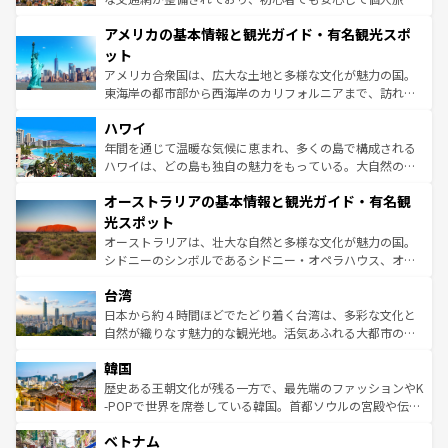
して楽しみつくそう。 なお、新着のイギリス情報は
コンテ
を楽しめる。日本同様に時刻表どおりの旅が可能だ。中世
アメリカの基本情報と観光ガイド・有名観光スポ
ンツ一覧
を参照してほしい。
の建物がそのまま残る町や、スイスならではのユニークな
博物館もあり、アルプス観光だけでなく町歩きも満喫する
ット
ことができる。国民の所得が高いため物価も高いが、旅行
アメリカ合衆国は、広大な土地と多様な文化が魅力の国。
者向けの交通パス提供のサービスもあり、うまく活用すれ
東海岸の都市部から西海岸のカリフォルニアまで、訪れる
ば市内交通費無料で観光を楽しむこともできる。 なお、新
場所ごとに異なる風景と体験が待っている。ニューヨーク
着のスイス情報は
コンテンツ一覧
を参照してほしい。
ハワイ
のような巨大都市は、観光、ショッピング、エンターテイ
ンメントが詰まった刺激的なスポットだ。一方、アメリカ
年間を通じて温暖な気候に恵まれ、多くの島で構成される
西部には大自然が広がり、グランドキャニオンやイエロー
ハワイは、どの島も独自の魅力をもっている。大自然の神
ストーン国立公園といった絶景が堪能できる。さらに、南
秘を感じたいなら、火山が生み出した壮大な景観を誇るハ
オーストラリアの基本情報と観光ガイド・有名観
部のニューオーリンズでは、音楽と美食が融合した独特の
ワイ島は見逃せない。また、定番の観光地といえばオアフ
文化が魅力。旅行者はアメリカの各地域で異なる魅力を楽
島だが、静かな自然を求めるならマウイ島やカウアイ島が
光スポット
しみながら、その多様性と豊かな歴史を感じることができ
おすすめ。エメラルドグリーンに輝く海をはじめ、豊かな
オーストラリアは、壮大な自然と多様な文化が魅力の国。
るだろう。車でのロードトリップや列車の旅も、アメリカ
文化や歴史が息づいている。「アロハスピリット」と呼ば
シドニーのシンボルであるシドニー・オペラハウス、オー
ならではの贅沢な旅のスタイルだ。 なお、新着のアメリカ
れるおもてなしの心で訪れる人々を迎えてくれるハワイの
ストラリア東海岸北部に広がる大サンゴ礁地帯グレートバ
情報は
コンテンツ一覧
を参照してほしい。
人々、おいしいローカルフードやハワイアンミュージッ
台湾
リアリーフや大陸中央部にそびえるウルル（エアーズロッ
ク、伝統的なフラダンスなど、すべてがハワイの魅力を彩
ク）、タスマニアの美しい原生林やケアンズの熱帯雨林な
日本から約４時間ほどでたどり着く台湾は、多彩な文化と
っている。訪れるたびに新しい発見と感動が待っているハ
ど、見どころがたくさん。また、カフェやワイン、オージ
自然が織りなす魅力的な観光地。活気あふれる大都市の台
ワイを、存分に味わってほしい。 なお、新着のハワイ情報
ービーフなどの食文化も豊かで、美味しいものであふれて
北やノスタルジックな町並みが人気な九份（ジォウフェ
は
コンテンツ一覧
を参照してほしい。
韓国
いる。アクティビティも充実しており、サーフィンやダイ
ン）、静ひつな山岳地帯である台湾東部など、都市の喧騒
ビング、ハイキングなど、アウトドア好きにはたまらな
と山間の静けさが共存しており、訪れる人に新しい発見と
歴史ある王朝文化が残る一方で、最先端のファッションやK
い。オーストラリアの多彩な魅力を存分に味わいつくそ
驚きをもたらしてくれる。また、奥深い台湾の食文化も魅
-POPで世界を席巻している韓国。首都ソウルの宮殿や伝統
う。 なお、新着のオーストラリア情報は
コンテンツ一覧
を
力で、夜市などの屋台グルメから高級料理、ヘルシーで美
家屋が並ぶエリアでは韓国の歴史と文化に浸ることがで
参照してほしい。
ベトナム
容にもいいと評判のスイーツなど、バラエティ豊かな料理
き、地方に足を延ばせば四季折々の自然美を楽しむことが