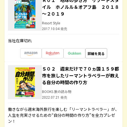
Ｒ０１ 地球の歩き方 リゾートスタ
イル ホノルル＆オアフ島 ２０１８
～２０１９
Resort Style
2017.10.04 発売
当社在庫切れ
詳細を見る
Ｓ０２ 週末だけで７０ヵ国１５９都
市を旅したリーマントラベラーが教え
る自分の時間の作り方
BOOKS 旅の読み物
2022.07.21 発売
働きながら週末海外旅行を楽しむ「リーマントラベラー」が、
人生を充実させるための“自分の時間の作り方”を全力プレゼ
ン！