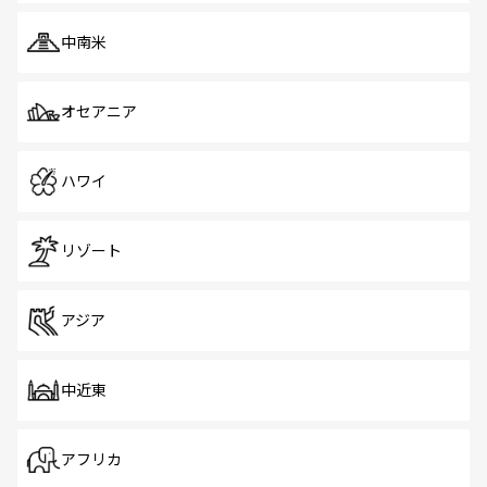
中南米
オセアニア
ハワイ
リゾート
アジア
中近東
アフリカ