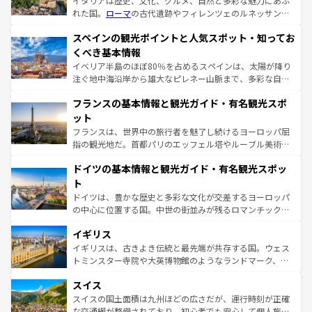
イタリアは歴史、文化、グルメ、自然と多彩な魅力にあふ
れた国。
ローマ
の古代遺跡やフィレンツェのルネッサンス
美術、ヴェネツィアの運河など、歴史あるスポットはもち
スペインの観光ポイントと人気スポット・知ってお
ろん、トスカーナの美しい田園風景やアマルフィ海岸の絶
景など、自然景観も見逃せない。観光の合間には、本場の
くべき基本情報
ピザやパスタなど、絶品のイタリア料理を堪能することも
イベリア半島のほぼ80％を占めるスペインは、太陽が降り
できる。朝目覚めてから夜眠るまで、すべての瞬間を楽し
注ぐ地中海沿岸から雄大なピレネー山脈まで、多彩な自然
ませてくれるイタリアで、忘れられない旅をしてみよう！
と文化が詰まったヨーロッパ屈指の旅行先だ。多様な地域
なお、新着のイタリア情報は
コンテンツ一覧
を参照してほ
フランスの基本情報と観光ガイド・有名観光スポ
文化が根付くこの国では、情熱的なフラメンコ、熱気あふ
しい。
れる闘牛、そして美味しいタパスが生活の一部となってい
ット
る。首都マドリードの洗練された雰囲気や、バルセロナの
フランスは、世界中の旅行者を魅了し続けるヨーロッパ屈
アートに溢れた街角から、地方では古代ローマ遺跡や中世
指の観光地だ。首都パリのエッフェル塔やルーブル美術館
の城塞都市、穏やかなビーチリゾートまで多彩な表情を見
といった象徴的なスポットから、田舎町の古風な美しさま
せる。地方によって風土や気候が異なるスペインはその個
ドイツの基本情報と観光ガイド・有名観光スポッ
で、幅広い魅力が詰まっている。華麗な宮殿、歴史的な大
性で訪れる人を魅了する。 なお、新着のスペイン情報は
コ
聖堂、美しいビーチ、そして豊かな自然が、訪れる者を心
ト
ンテンツ一覧
を参照してほしい。
から魅了する。また、フランスは美食の国としても知ら
ドイツは、豊かな歴史と多彩な文化が交差するヨーロッパ
れ、フランス料理はユネスコ無形文化遺産にも登録されて
の中心に位置する国。中世の街並みが残るロマンチック街
いる。シャンパンの発祥地であるランス、プロヴァンスの
道から、未来を先取りするようなモダンな都市まで多様な
香り高いラベンダー畑など、多彩な楽しみ方が可能だ。さ
イギリス
顔を持つこの国は、どこを歩いても飽きることがない。ベ
らに、パリ以外の地域にも魅力が溢れており、どの街角に
ルリンの文化的活気、バイエルン州のアルプスの絶景、そ
イギリスは、古きよき伝統と最先端が共存する国。ウェス
も豊かな歴史と文化が息づいている。パリ以外の個性あふ
してライン川沿いのワイン畑といった風景は必見。ビール
トミンスター寺院や大英博物館のようなランドマーク、歴
れる地方に足を運ぶとそれぞれで全く異なる文化を体験で
とソーセージを味わいながら地元の人と過ごす楽しい時間
史ある大学都市、美しい丘陵地帯や牧歌的な風景など、エ
きるだろう。 なお、新着のフランス情報は
コンテンツ一覧
スイス
は、お酒好きな人にはぜひ体験してほしい。 なお、新着の
リアごとに異なる魅力がある。また、優雅なアフタヌーン
を参照してほしい。
ドイツ情報は
コンテンツ一覧
を参照してほしい。
ティー、ビール好きにはたまらない英国パブ、サッカー観
スイスの国土面積は九州ほどの広さだが、運行時刻が正確
戦など、本場だからこそできる体験も豊富。イギリスを旅
な交通網が整備されており、初心者でも安心して個人旅行