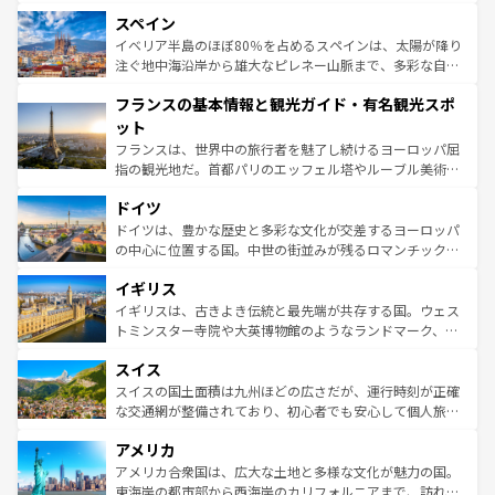
美術、ヴェネツィアの運河など、歴史あるスポットはもち
スペイン
ろん、トスカーナの美しい田園風景やアマルフィ海岸の絶
景など、自然景観も見逃せない。観光の合間には、本場の
イベリア半島のほぼ80％を占めるスペインは、太陽が降り
ピザやパスタなど、絶品のイタリア料理を堪能することも
注ぐ地中海沿岸から雄大なピレネー山脈まで、多彩な自然
できる。朝目覚めてから夜眠るまで、すべての瞬間を楽し
と文化が詰まったヨーロッパ屈指の旅行先だ。多様な地域
フランスの基本情報と観光ガイド・有名観光スポ
ませてくれるイタリアで、忘れられない旅をしてみよう！
文化が根付くこの国では、情熱的なフラメンコ、熱気あふ
なお、新着のイタリア情報は
コンテンツ一覧
を参照してほ
れる闘牛、そして美味しいタパスが生活の一部となってい
ット
しい。
る。首都マドリードの洗練された雰囲気や、バルセロナの
フランスは、世界中の旅行者を魅了し続けるヨーロッパ屈
アートに溢れた街角から、地方では古代ローマ遺跡や中世
指の観光地だ。首都パリのエッフェル塔やルーブル美術館
の城塞都市、穏やかなビーチリゾートまで多彩な表情を見
といった象徴的なスポットから、田舎町の古風な美しさま
せる。地方によって風土や気候が異なるスペインはその個
ドイツ
で、幅広い魅力が詰まっている。華麗な宮殿、歴史的な大
性で訪れる人を魅了する。 なお、新着のスペイン情報は
コ
聖堂、美しいビーチ、そして豊かな自然が、訪れる者を心
ドイツは、豊かな歴史と多彩な文化が交差するヨーロッパ
ンテンツ一覧
を参照してほしい。
から魅了する。また、フランスは美食の国としても知ら
の中心に位置する国。中世の街並みが残るロマンチック街
れ、フランス料理はユネスコ無形文化遺産にも登録されて
道から、未来を先取りするようなモダンな都市まで多様な
イギリス
いる。シャンパンの発祥地であるランス、プロヴァンスの
顔を持つこの国は、どこを歩いても飽きることがない。ベ
香り高いラベンダー畑など、多彩な楽しみ方が可能だ。さ
ルリンの文化的活気、バイエルン州のアルプスの絶景、そ
イギリスは、古きよき伝統と最先端が共存する国。ウェス
らに、パリ以外の地域にも魅力が溢れており、どの街角に
してライン川沿いのワイン畑といった風景は必見。ビール
トミンスター寺院や大英博物館のようなランドマーク、歴
も豊かな歴史と文化が息づいている。パリ以外の個性あふ
とソーセージを味わいながら地元の人と過ごす楽しい時間
史ある大学都市、美しい丘陵地帯や牧歌的な風景など、エ
れる地方に足を運ぶとそれぞれで全く異なる文化を体験で
スイス
は、お酒好きな人にはぜひ体験してほしい。 なお、新着の
リアごとに異なる魅力がある。また、優雅なアフタヌーン
きるだろう。 なお、新着のフランス情報は
コンテンツ一覧
ドイツ情報は
コンテンツ一覧
を参照してほしい。
ティー、ビール好きにはたまらない英国パブ、サッカー観
スイスの国土面積は九州ほどの広さだが、運行時刻が正確
を参照してほしい。
戦など、本場だからこそできる体験も豊富。イギリスを旅
な交通網が整備されており、初心者でも安心して個人旅行
して楽しみつくそう。 なお、新着のイギリス情報は
コンテ
を楽しめる。日本同様に時刻表どおりの旅が可能だ。中世
アメリカ
ンツ一覧
を参照してほしい。
の建物がそのまま残る町や、スイスならではのユニークな
博物館もあり、アルプス観光だけでなく町歩きも満喫する
アメリカ合衆国は、広大な土地と多様な文化が魅力の国。
ことができる。国民の所得が高いため物価も高いが、旅行
東海岸の都市部から西海岸のカリフォルニアまで、訪れる