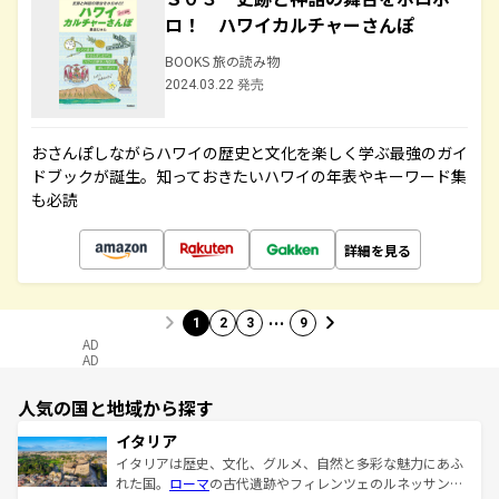
ロ！ ハワイカルチャーさんぽ
BOOKS 旅の読み物
2024.03.22 発売
おさんぽしながらハワイの歴史と文化を楽しく学ぶ最強のガイ
ドブックが誕生。知っておきたいハワイの年表やキーワード集
も必読
詳細を見る
…
1
2
3
9
AD
AD
人気の国と地域から探す
イタリア
イタリアは歴史、文化、グルメ、自然と多彩な魅力にあふ
れた国。
ローマ
の古代遺跡やフィレンツェのルネッサンス