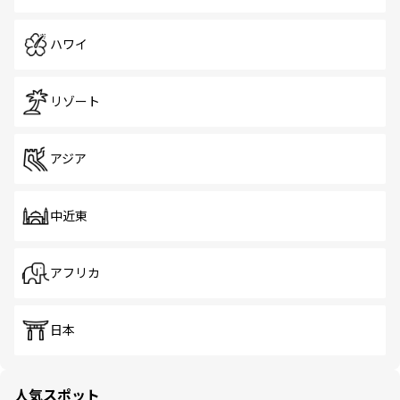
ハワイ
リゾート
アジア
中近東
アフリカ
日本
人気スポット