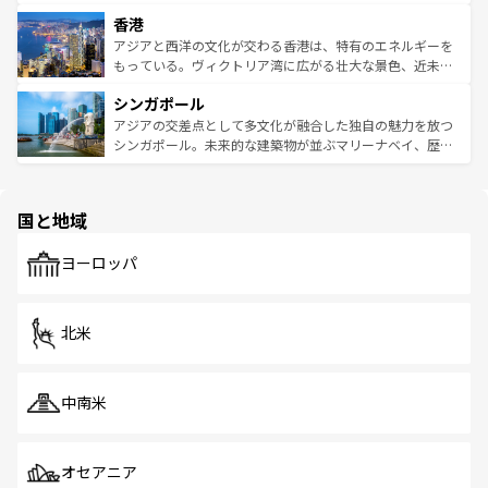
世界中の食通を魅了してやまないベトナム料理も魅力のひ
寺院や市場がいたるところに点在し、古きよき文化と現代
香港
とつ。フォーやバインミー、ベトナムコーヒーなどは、ぜ
の活気が交差している。北部ではチェンマイなどの山岳地
ひ現地で味わいたい。どの地域を訪れてもあたたかい人々
帯で自然と触れ合い、南部ではプーケットやクラビの美し
アジアと西洋の文化が交わる香港は、特有のエネルギーを
が旅行者を迎えてくれるので、きっと忘れられない旅にな
いビーチでリゾート気分を楽しむことができる。タイ料理
もっている。ヴィクトリア湾に広がる壮大な景色、近未来
るはずだ。 なお、新着のベトナム情報は
コンテンツ一覧
を
は世界的に有名で、屋台から高級レストランまで味覚を刺
的なアートスポット、そして歴史と現代が融合した町並
参照してほしい。
シンガポール
激する。気候は一年中温暖で、どの季節にも異なる楽しみ
み、どこを訪れても感動するはず。観光スポットが密集し
が待っている。親しみやすいタイの人々、仏教を中心とし
ており、効率よく見どころを回れるのも魅力。息をのむよ
アジアの交差点として多文化が融合した独自の魅力を放つ
た文化、そして多様な観光資源が、訪れる旅人を魅了し続
うな絶景から文化的な体験まで、香港を存分に楽しみ尽く
シンガポール。未来的な建築物が並ぶマリーナベイ、歴史
ける。 なお、新着のタイ情報は
コンテンツ一覧
を参照して
そう。 なお、新着の香港情報は
コンテンツ一覧
を参照して
と伝統を感じられるエスニックタウン、多数の緑豊かな公
ほしい。
ほしい。
園や自然保護区など、自然が調和した近代的な景観と文化
の多様性あふれるカラフルな町は、どこを歩いても新しい
国と地域
発見がある。さらに、治安のよさや充実した公共交通機関
も、旅行者にとっては魅力的なポイント。グルメも豊富
で、ホーカーズは地元の風情を楽しめる外せないスポット
ヨーロッパ
だ。訪れる人を飽きさせないシンガポールで、多様な魅力
を体感しよう。 なお、新着のシンガポール情報は
コンテン
ツ一覧
を参照してほしい。
北米
中南米
オセアニア