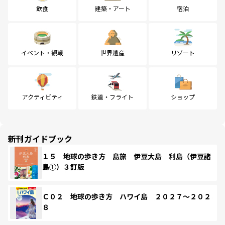
飲食
建築・アート
宿泊
イベント・観戦
世界遺産
リゾート
アクティビティ
鉄道・フライト
ショップ
新刊ガイドブック
１５ 地球の歩き方 島旅 伊豆大島 利島（伊豆諸
島①）３訂版
Ｃ０２ 地球の歩き方 ハワイ島 ２０２７～２０２
８