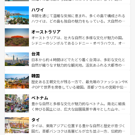
者向けの交通パス提供のサービスもあり、うまく活用すれ
場所ごとに異なる風景と体験が待っている。ニューヨーク
ハワイ
ば市内交通費無料で観光を楽しむこともできる。 なお、新
のような巨大都市は、観光、ショッピング、エンターテイ
着のスイス情報は
コンテンツ一覧
を参照してほしい。
ンメントが詰まった刺激的なスポットだ。一方、アメリカ
年間を通じて温暖な気候に恵まれ、多くの島で構成される
西部には大自然が広がり、グランドキャニオンやイエロー
ハワイは、どの島も独自の魅力をもっている。大自然の神
ストーン国立公園といった絶景が堪能できる。さらに、南
秘を感じたいなら、火山が生み出した壮大な景観を誇るハ
オーストラリア
部のニューオーリンズでは、音楽と美食が融合した独特の
ワイ島は見逃せない。また、定番の観光地といえばオアフ
文化が魅力。旅行者はアメリカの各地域で異なる魅力を楽
島だが、静かな自然を求めるならマウイ島やカウアイ島が
オーストラリアは、壮大な自然と多様な文化が魅力の国。
しみながら、その多様性と豊かな歴史を感じることができ
おすすめ。エメラルドグリーンに輝く海をはじめ、豊かな
シドニーのシンボルであるシドニー・オペラハウス、オー
るだろう。車でのロードトリップや列車の旅も、アメリカ
文化や歴史が息づいている。「アロハスピリット」と呼ば
ストラリア東海岸北部に広がる大サンゴ礁地帯グレートバ
ならではの贅沢な旅のスタイルだ。 なお、新着のアメリカ
台湾
れるおもてなしの心で訪れる人々を迎えてくれるハワイの
リアリーフや大陸中央部にそびえるウルル（エアーズロッ
情報は
コンテンツ一覧
を参照してほしい。
人々、おいしいローカルフードやハワイアンミュージッ
ク）、タスマニアの美しい原生林やケアンズの熱帯雨林な
日本から約４時間ほどでたどり着く台湾は、多彩な文化と
ク、伝統的なフラダンスなど、すべてがハワイの魅力を彩
ど、見どころがたくさん。また、カフェやワイン、オージ
自然が織りなす魅力的な観光地。活気あふれる大都市の台
っている。訪れるたびに新しい発見と感動が待っているハ
ービーフなどの食文化も豊かで、美味しいものであふれて
北やノスタルジックな町並みが人気な九份（ジォウフェ
ワイを、存分に味わってほしい。 なお、新着のハワイ情報
韓国
いる。アクティビティも充実しており、サーフィンやダイ
ン）、静ひつな山岳地帯である台湾東部など、都市の喧騒
は
コンテンツ一覧
を参照してほしい。
ビング、ハイキングなど、アウトドア好きにはたまらな
と山間の静けさが共存しており、訪れる人に新しい発見と
歴史ある王朝文化が残る一方で、最先端のファッションやK
い。オーストラリアの多彩な魅力を存分に味わいつくそ
驚きをもたらしてくれる。また、奥深い台湾の食文化も魅
-POPで世界を席巻している韓国。首都ソウルの宮殿や伝統
う。 なお、新着のオーストラリア情報は
コンテンツ一覧
を
力で、夜市などの屋台グルメから高級料理、ヘルシーで美
家屋が並ぶエリアでは韓国の歴史と文化に浸ることがで
参照してほしい。
ベトナム
容にもいいと評判のスイーツなど、バラエティ豊かな料理
き、地方に足を延ばせば四季折々の自然美を楽しむことが
が味わえる。 なお、新着の台湾情報は
コンテンツ一覧
を参
できる。そして、キムチや焼肉、絶品のストリートフード
豊かな自然と多様な文化が魅力的なベトナム。南北に細長
照してほしい。
まで、さまざまな韓国料理が待っている。夜には、韓国な
く伸びる国土には、広大な田園風景や青々とした山々、世
らではのナイトライフも堪能できる。あたたかいホスピタ
界遺産に登録された壮大な自然景観が点在し、都市部では
タイ
リティに包まれながら、韓国の多彩な魅力を心ゆくまで味
急速な発展と共に伝統が息づく。ハノイの古い町並みやホ
わってみてほしい。 なお、新着の韓国情報は
コンテンツ一
ーチミン市のフランス統治時代の建物も、独特の雰囲気を
タイは、東南アジアに位置する豊かな自然と歴史が息づく
覧
を参照してほしい。
醸し出している。また、バラエティの豊かさとおいしさで
国だ。首都バンコクは高層ビルが立ち並ぶ一方、伝統的な