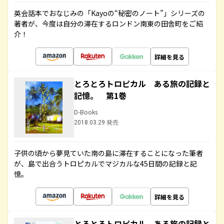
英会話本でおなじみの「Kayoの“秘密のノート”」シリーズの
著者が、今度は自分の滞在するロンドン南東の田舎町をご紹
介！
詳細を見る
とろとろトロピカル ある旅の記録と
記憶。 第1巻
D-Books
2018.03.29 発売
子供の頃から夢見ていた南の島に滞在することになった筆者
が、島で出合うトロピカルでマジカルな45日間の記録と記
憶。
詳細を見る
とろとろトロピカル ある旅の記録と