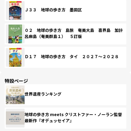
Ｊ３３ 地球の歩き方 墨田区
０２ 地球の歩き方 島旅 奄美大島 喜界島 加計
呂麻島（奄美群島１） ５訂版
Ｄ１７ 地球の歩き方 タイ ２０２７～２０２８
特設ページ
世界遺産ランキング
地球の歩き方 meets クリストファー・ノーラン監督
最新作『オデュッセイア』