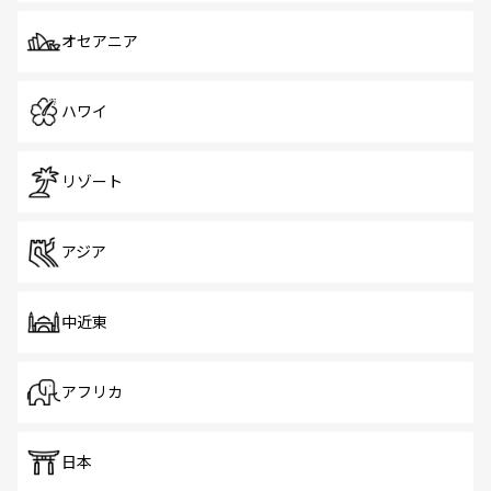
オセアニア
ハワイ
リゾート
アジア
中近東
アフリカ
日本