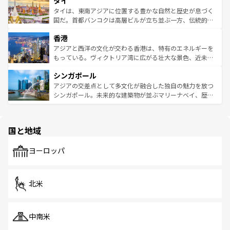
タイ
リティに包まれながら、韓国の多彩な魅力を心ゆくまで味
急速な発展と共に伝統が息づく。ハノイの古い町並みやホ
わってみてほしい。 なお、新着の韓国情報は
コンテンツ一
ーチミン市のフランス統治時代の建物も、独特の雰囲気を
タイは、東南アジアに位置する豊かな自然と歴史が息づく
覧
を参照してほしい。
醸し出している。また、バラエティの豊かさとおいしさで
国だ。首都バンコクは高層ビルが立ち並ぶ一方、伝統的な
世界中の食通を魅了してやまないベトナム料理も魅力のひ
寺院や市場がいたるところに点在し、古きよき文化と現代
香港
とつ。フォーやバインミー、ベトナムコーヒーなどは、ぜ
の活気が交差している。北部ではチェンマイなどの山岳地
ひ現地で味わいたい。どの地域を訪れてもあたたかい人々
帯で自然と触れ合い、南部ではプーケットやクラビの美し
アジアと西洋の文化が交わる香港は、特有のエネルギーを
が旅行者を迎えてくれるので、きっと忘れられない旅にな
いビーチでリゾート気分を楽しむことができる。タイ料理
もっている。ヴィクトリア湾に広がる壮大な景色、近未来
るはずだ。 なお、新着のベトナム情報は
コンテンツ一覧
を
は世界的に有名で、屋台から高級レストランまで味覚を刺
的なアートスポット、そして歴史と現代が融合した町並
参照してほしい。
シンガポール
激する。気候は一年中温暖で、どの季節にも異なる楽しみ
み、どこを訪れても感動するはず。観光スポットが密集し
が待っている。親しみやすいタイの人々、仏教を中心とし
ており、効率よく見どころを回れるのも魅力。息をのむよ
アジアの交差点として多文化が融合した独自の魅力を放つ
た文化、そして多様な観光資源が、訪れる旅人を魅了し続
うな絶景から文化的な体験まで、香港を存分に楽しみ尽く
シンガポール。未来的な建築物が並ぶマリーナベイ、歴史
ける。 なお、新着のタイ情報は
コンテンツ一覧
を参照して
そう。 なお、新着の香港情報は
コンテンツ一覧
を参照して
と伝統を感じられるエスニックタウン、多数の緑豊かな公
ほしい。
ほしい。
園や自然保護区など、自然が調和した近代的な景観と文化
の多様性あふれるカラフルな町は、どこを歩いても新しい
国と地域
発見がある。さらに、治安のよさや充実した公共交通機関
も、旅行者にとっては魅力的なポイント。グルメも豊富
で、ホーカーズは地元の風情を楽しめる外せないスポット
ヨーロッパ
だ。訪れる人を飽きさせないシンガポールで、多様な魅力
を体感しよう。 なお、新着のシンガポール情報は
コンテン
ツ一覧
を参照してほしい。
北米
中南米