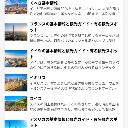
景など、自然景観も見逃せない。観光の合間には、本場の
くべき基本情報
ピザやパスタなど、絶品のイタリア料理を堪能することも
イベリア半島のほぼ80％を占めるスペインは、太陽が降り
できる。朝目覚めてから夜眠るまで、すべての瞬間を楽し
注ぐ地中海沿岸から雄大なピレネー山脈まで、多彩な自然
ませてくれるイタリアで、忘れられない旅をしてみよう！
と文化が詰まったヨーロッパ屈指の旅行先だ。多様な地域
なお、新着のイタリア情報は
コンテンツ一覧
を参照してほ
フランスの基本情報と観光ガイド・有名観光スポ
文化が根付くこの国では、情熱的なフラメンコ、熱気あふ
しい。
れる闘牛、そして美味しいタパスが生活の一部となってい
ット
る。首都マドリードの洗練された雰囲気や、バルセロナの
フランスは、世界中の旅行者を魅了し続けるヨーロッパ屈
アートに溢れた街角から、地方では古代ローマ遺跡や中世
指の観光地だ。首都パリのエッフェル塔やルーブル美術館
の城塞都市、穏やかなビーチリゾートまで多彩な表情を見
といった象徴的なスポットから、田舎町の古風な美しさま
せる。地方によって風土や気候が異なるスペインはその個
ドイツの基本情報と観光ガイド・有名観光スポッ
で、幅広い魅力が詰まっている。華麗な宮殿、歴史的な大
性で訪れる人を魅了する。 なお、新着のスペイン情報は
コ
聖堂、美しいビーチ、そして豊かな自然が、訪れる者を心
ト
ンテンツ一覧
を参照してほしい。
から魅了する。また、フランスは美食の国としても知ら
ドイツは、豊かな歴史と多彩な文化が交差するヨーロッパ
れ、フランス料理はユネスコ無形文化遺産にも登録されて
の中心に位置する国。中世の街並みが残るロマンチック街
いる。シャンパンの発祥地であるランス、プロヴァンスの
道から、未来を先取りするようなモダンな都市まで多様な
香り高いラベンダー畑など、多彩な楽しみ方が可能だ。さ
イギリス
顔を持つこの国は、どこを歩いても飽きることがない。ベ
らに、パリ以外の地域にも魅力が溢れており、どの街角に
ルリンの文化的活気、バイエルン州のアルプスの絶景、そ
イギリスは、古きよき伝統と最先端が共存する国。ウェス
も豊かな歴史と文化が息づいている。パリ以外の個性あふ
してライン川沿いのワイン畑といった風景は必見。ビール
トミンスター寺院や大英博物館のようなランドマーク、歴
れる地方に足を運ぶとそれぞれで全く異なる文化を体験で
とソーセージを味わいながら地元の人と過ごす楽しい時間
史ある大学都市、美しい丘陵地帯や牧歌的な風景など、エ
きるだろう。 なお、新着のフランス情報は
コンテンツ一覧
スイス
は、お酒好きな人にはぜひ体験してほしい。 なお、新着の
リアごとに異なる魅力がある。また、優雅なアフタヌーン
を参照してほしい。
ドイツ情報は
コンテンツ一覧
を参照してほしい。
ティー、ビール好きにはたまらない英国パブ、サッカー観
スイスの国土面積は九州ほどの広さだが、運行時刻が正確
戦など、本場だからこそできる体験も豊富。イギリスを旅
な交通網が整備されており、初心者でも安心して個人旅行
して楽しみつくそう。 なお、新着のイギリス情報は
コンテ
を楽しめる。日本同様に時刻表どおりの旅が可能だ。中世
アメリカの基本情報と観光ガイド・有名観光スポ
ンツ一覧
を参照してほしい。
の建物がそのまま残る町や、スイスならではのユニークな
博物館もあり、アルプス観光だけでなく町歩きも満喫する
ット