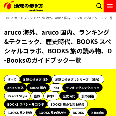
TOP
ガイドブック
aruco 海外、aruco 国内、ランキング&テクニック、歴
aruco 海外、aruco 国内、ランキング
&テクニック、歴史時代、BOOKS スペ
シャルコラボ、BOOKS 旅の読み物、D
-Booksのガイドブック一覧
すべて
地球の歩き方 海外
地球の歩き方 Jシリーズ（国内）
aruco 海外
aruco 国内
Plat
ランキング&テクニック
Resort Style
島旅
御朱印
歴史時代
旅の図鑑
BOOKS スペシャルコラボ
BOOKS 旅の名言＆絶景
BOOKS 旅と健康
BOOKS 旅の読み物
BOOKS
D-Books