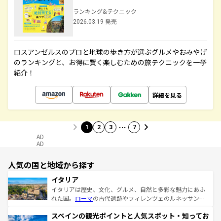
ランキング&テクニック
2026.03.19 発売
ロスアンゼルスのプロと地球の歩き方が選ぶグルメやおみやげ
のランキングと、お得に賢く楽しむための旅テクニックを一挙
紹介！
詳細を見る
…
1
2
3
7
AD
AD
人気の国と地域から探す
イタリア
イタリアは歴史、文化、グルメ、自然と多彩な魅力にあふ
れた国。
ローマ
の古代遺跡やフィレンツェのルネッサンス
美術、ヴェネツィアの運河など、歴史あるスポットはもち
スペインの観光ポイントと人気スポット・知ってお
ろん、トスカーナの美しい田園風景やアマルフィ海岸の絶