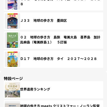
８
Ｊ３３ 地球の歩き方 墨田区
０２ 地球の歩き方 島旅 奄美大島 喜界島 加計
呂麻島（奄美群島１） ５訂版
Ｄ１７ 地球の歩き方 タイ ２０２７～２０２８
特設ページ
世界遺産ランキング
地球の歩き方 meets クリストファー・ノーラン監督