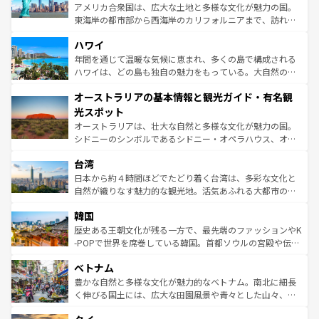
ことができる。国民の所得が高いため物価も高いが、旅行
アメリカ合衆国は、広大な土地と多様な文化が魅力の国。
者向けの交通パス提供のサービスもあり、うまく活用すれ
東海岸の都市部から西海岸のカリフォルニアまで、訪れる
ば市内交通費無料で観光を楽しむこともできる。 なお、新
場所ごとに異なる風景と体験が待っている。ニューヨーク
着のスイス情報は
コンテンツ一覧
を参照してほしい。
ハワイ
のような巨大都市は、観光、ショッピング、エンターテイ
ンメントが詰まった刺激的なスポットだ。一方、アメリカ
年間を通じて温暖な気候に恵まれ、多くの島で構成される
西部には大自然が広がり、グランドキャニオンやイエロー
ハワイは、どの島も独自の魅力をもっている。大自然の神
ストーン国立公園といった絶景が堪能できる。さらに、南
秘を感じたいなら、火山が生み出した壮大な景観を誇るハ
オーストラリアの基本情報と観光ガイド・有名観
部のニューオーリンズでは、音楽と美食が融合した独特の
ワイ島は見逃せない。また、定番の観光地といえばオアフ
文化が魅力。旅行者はアメリカの各地域で異なる魅力を楽
島だが、静かな自然を求めるならマウイ島やカウアイ島が
光スポット
しみながら、その多様性と豊かな歴史を感じることができ
おすすめ。エメラルドグリーンに輝く海をはじめ、豊かな
オーストラリアは、壮大な自然と多様な文化が魅力の国。
るだろう。車でのロードトリップや列車の旅も、アメリカ
文化や歴史が息づいている。「アロハスピリット」と呼ば
シドニーのシンボルであるシドニー・オペラハウス、オー
ならではの贅沢な旅のスタイルだ。 なお、新着のアメリカ
れるおもてなしの心で訪れる人々を迎えてくれるハワイの
ストラリア東海岸北部に広がる大サンゴ礁地帯グレートバ
情報は
コンテンツ一覧
を参照してほしい。
人々、おいしいローカルフードやハワイアンミュージッ
台湾
リアリーフや大陸中央部にそびえるウルル（エアーズロッ
ク、伝統的なフラダンスなど、すべてがハワイの魅力を彩
ク）、タスマニアの美しい原生林やケアンズの熱帯雨林な
日本から約４時間ほどでたどり着く台湾は、多彩な文化と
っている。訪れるたびに新しい発見と感動が待っているハ
ど、見どころがたくさん。また、カフェやワイン、オージ
自然が織りなす魅力的な観光地。活気あふれる大都市の台
ワイを、存分に味わってほしい。 なお、新着のハワイ情報
ービーフなどの食文化も豊かで、美味しいものであふれて
北やノスタルジックな町並みが人気な九份（ジォウフェ
は
コンテンツ一覧
を参照してほしい。
韓国
いる。アクティビティも充実しており、サーフィンやダイ
ン）、静ひつな山岳地帯である台湾東部など、都市の喧騒
ビング、ハイキングなど、アウトドア好きにはたまらな
と山間の静けさが共存しており、訪れる人に新しい発見と
歴史ある王朝文化が残る一方で、最先端のファッションやK
い。オーストラリアの多彩な魅力を存分に味わいつくそ
驚きをもたらしてくれる。また、奥深い台湾の食文化も魅
-POPで世界を席巻している韓国。首都ソウルの宮殿や伝統
う。 なお、新着のオーストラリア情報は
コンテンツ一覧
を
力で、夜市などの屋台グルメから高級料理、ヘルシーで美
家屋が並ぶエリアでは韓国の歴史と文化に浸ることがで
参照してほしい。
ベトナム
容にもいいと評判のスイーツなど、バラエティ豊かな料理
き、地方に足を延ばせば四季折々の自然美を楽しむことが
が味わえる。 なお、新着の台湾情報は
コンテンツ一覧
を参
できる。そして、キムチや焼肉、絶品のストリートフード
豊かな自然と多様な文化が魅力的なベトナム。南北に細長
照してほしい。
まで、さまざまな韓国料理が待っている。夜には、韓国な
く伸びる国土には、広大な田園風景や青々とした山々、世
らではのナイトライフも堪能できる。あたたかいホスピタ
界遺産に登録された壮大な自然景観が点在し、都市部では