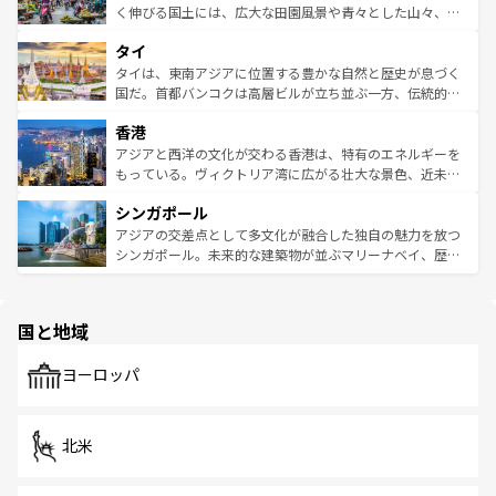
照してほしい。
まで、さまざまな韓国料理が待っている。夜には、韓国な
く伸びる国土には、広大な田園風景や青々とした山々、世
らではのナイトライフも堪能できる。あたたかいホスピタ
界遺産に登録された壮大な自然景観が点在し、都市部では
タイ
リティに包まれながら、韓国の多彩な魅力を心ゆくまで味
急速な発展と共に伝統が息づく。ハノイの古い町並みやホ
わってみてほしい。 なお、新着の韓国情報は
コンテンツ一
ーチミン市のフランス統治時代の建物も、独特の雰囲気を
タイは、東南アジアに位置する豊かな自然と歴史が息づく
覧
を参照してほしい。
醸し出している。また、バラエティの豊かさとおいしさで
国だ。首都バンコクは高層ビルが立ち並ぶ一方、伝統的な
世界中の食通を魅了してやまないベトナム料理も魅力のひ
寺院や市場がいたるところに点在し、古きよき文化と現代
香港
とつ。フォーやバインミー、ベトナムコーヒーなどは、ぜ
の活気が交差している。北部ではチェンマイなどの山岳地
ひ現地で味わいたい。どの地域を訪れてもあたたかい人々
帯で自然と触れ合い、南部ではプーケットやクラビの美し
アジアと西洋の文化が交わる香港は、特有のエネルギーを
が旅行者を迎えてくれるので、きっと忘れられない旅にな
いビーチでリゾート気分を楽しむことができる。タイ料理
もっている。ヴィクトリア湾に広がる壮大な景色、近未来
るはずだ。 なお、新着のベトナム情報は
コンテンツ一覧
を
は世界的に有名で、屋台から高級レストランまで味覚を刺
的なアートスポット、そして歴史と現代が融合した町並
参照してほしい。
シンガポール
激する。気候は一年中温暖で、どの季節にも異なる楽しみ
み、どこを訪れても感動するはず。観光スポットが密集し
が待っている。親しみやすいタイの人々、仏教を中心とし
ており、効率よく見どころを回れるのも魅力。息をのむよ
アジアの交差点として多文化が融合した独自の魅力を放つ
た文化、そして多様な観光資源が、訪れる旅人を魅了し続
うな絶景から文化的な体験まで、香港を存分に楽しみ尽く
シンガポール。未来的な建築物が並ぶマリーナベイ、歴史
ける。 なお、新着のタイ情報は
コンテンツ一覧
を参照して
そう。 なお、新着の香港情報は
コンテンツ一覧
を参照して
と伝統を感じられるエスニックタウン、多数の緑豊かな公
ほしい。
ほしい。
園や自然保護区など、自然が調和した近代的な景観と文化
の多様性あふれるカラフルな町は、どこを歩いても新しい
国と地域
発見がある。さらに、治安のよさや充実した公共交通機関
も、旅行者にとっては魅力的なポイント。グルメも豊富
で、ホーカーズは地元の風情を楽しめる外せないスポット
ヨーロッパ
だ。訪れる人を飽きさせないシンガポールで、多様な魅力
を体感しよう。 なお、新着のシンガポール情報は
コンテン
ツ一覧
を参照してほしい。
北米