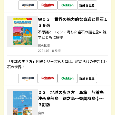
詳細を見る
Ｗ０３ 世界の魅力的な奇岩と巨石１
３９選
不思議とロマンに満ちた岩石の謎を旅の雑
学とともに解説
旅の図鑑
2021.03.18 発売
「地球の歩き方」図鑑シリーズ第３弾は、謎だらけの奇岩と巨
石の世界！
詳細を見る
０３ 地球の歩き方 島旅 与論島
沖永良部島 徳之島～奄美群島②～
３訂版
島旅