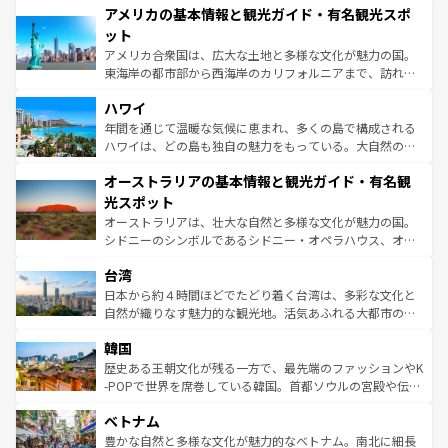
アメリカの基本情報と観光ガイド・有名観光スポ
ンツ一覧
を参照してほしい。
の建物がそのまま残る町や、スイスならではのユニークな
博物館もあり、アルプス観光だけでなく町歩きも満喫する
ット
ことができる。国民の所得が高いため物価も高いが、旅行
アメリカ合衆国は、広大な土地と多様な文化が魅力の国。
者向けの交通パス提供のサービスもあり、うまく活用すれ
東海岸の都市部から西海岸のカリフォルニアまで、訪れる
ば市内交通費無料で観光を楽しむこともできる。 なお、新
場所ごとに異なる風景と体験が待っている。ニューヨーク
着のスイス情報は
コンテンツ一覧
を参照してほしい。
ハワイ
のような巨大都市は、観光、ショッピング、エンターテイ
ンメントが詰まった刺激的なスポットだ。一方、アメリカ
年間を通じて温暖な気候に恵まれ、多くの島で構成される
西部には大自然が広がり、グランドキャニオンやイエロー
ハワイは、どの島も独自の魅力をもっている。大自然の神
ストーン国立公園といった絶景が堪能できる。さらに、南
秘を感じたいなら、火山が生み出した壮大な景観を誇るハ
オーストラリアの基本情報と観光ガイド・有名観
部のニューオーリンズでは、音楽と美食が融合した独特の
ワイ島は見逃せない。また、定番の観光地といえばオアフ
文化が魅力。旅行者はアメリカの各地域で異なる魅力を楽
島だが、静かな自然を求めるならマウイ島やカウアイ島が
光スポット
しみながら、その多様性と豊かな歴史を感じることができ
おすすめ。エメラルドグリーンに輝く海をはじめ、豊かな
オーストラリアは、壮大な自然と多様な文化が魅力の国。
るだろう。車でのロードトリップや列車の旅も、アメリカ
文化や歴史が息づいている。「アロハスピリット」と呼ば
シドニーのシンボルであるシドニー・オペラハウス、オー
ならではの贅沢な旅のスタイルだ。 なお、新着のアメリカ
れるおもてなしの心で訪れる人々を迎えてくれるハワイの
ストラリア東海岸北部に広がる大サンゴ礁地帯グレートバ
情報は
コンテンツ一覧
を参照してほしい。
人々、おいしいローカルフードやハワイアンミュージッ
台湾
リアリーフや大陸中央部にそびえるウルル（エアーズロッ
ク、伝統的なフラダンスなど、すべてがハワイの魅力を彩
ク）、タスマニアの美しい原生林やケアンズの熱帯雨林な
日本から約４時間ほどでたどり着く台湾は、多彩な文化と
っている。訪れるたびに新しい発見と感動が待っているハ
ど、見どころがたくさん。また、カフェやワイン、オージ
自然が織りなす魅力的な観光地。活気あふれる大都市の台
ワイを、存分に味わってほしい。 なお、新着のハワイ情報
ービーフなどの食文化も豊かで、美味しいものであふれて
北やノスタルジックな町並みが人気な九份（ジォウフェ
は
コンテンツ一覧
を参照してほしい。
韓国
いる。アクティビティも充実しており、サーフィンやダイ
ン）、静ひつな山岳地帯である台湾東部など、都市の喧騒
ビング、ハイキングなど、アウトドア好きにはたまらな
と山間の静けさが共存しており、訪れる人に新しい発見と
歴史ある王朝文化が残る一方で、最先端のファッションやK
い。オーストラリアの多彩な魅力を存分に味わいつくそ
驚きをもたらしてくれる。また、奥深い台湾の食文化も魅
-POPで世界を席巻している韓国。首都ソウルの宮殿や伝統
う。 なお、新着のオーストラリア情報は
コンテンツ一覧
を
力で、夜市などの屋台グルメから高級料理、ヘルシーで美
家屋が並ぶエリアでは韓国の歴史と文化に浸ることがで
参照してほしい。
ベトナム
容にもいいと評判のスイーツなど、バラエティ豊かな料理
き、地方に足を延ばせば四季折々の自然美を楽しむことが
が味わえる。 なお、新着の台湾情報は
コンテンツ一覧
を参
できる。そして、キムチや焼肉、絶品のストリートフード
豊かな自然と多様な文化が魅力的なベトナム。南北に細長