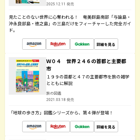
2025.12.11 発売
見たことのない世界に心奪われる！ 奄美群島南部「与論島・
沖永良部島・徳之島」の三島だけをフィーチャーした完全ガイ
ド。
詳細を見る
Ｗ０４ 世界２４６の首都と主要都
市
１９９の首都と４７の主要都市を旅の雑学
とともに解説
旅の図鑑
2021.03.18 発売
「地球の歩き方」図鑑シリーズから、第４弾が登場！
詳細を見る