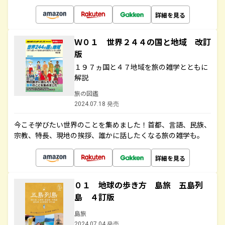
詳細を見る
Ｗ０１ 世界２４４の国と地域 改訂
版
１９７ヵ国と４７地域を旅の雑学とともに
解説
旅の図鑑
2024.07.18 発売
今こそ学びたい世界のことを集めました！首都、言語、民族、
宗教、特長、現地の挨拶、誰かに話したくなる旅の雑学も。
詳細を見る
０１ 地球の歩き方 島旅 五島列
島 ４訂版
島旅
2024.07.04 発売