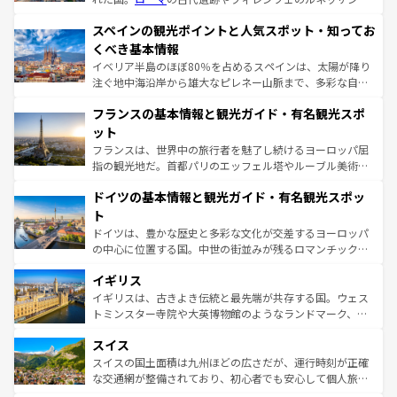
美術、ヴェネツィアの運河など、歴史あるスポットはもち
スペインの観光ポイントと人気スポット・知ってお
ろん、トスカーナの美しい田園風景やアマルフィ海岸の絶
景など、自然景観も見逃せない。観光の合間には、本場の
くべき基本情報
ピザやパスタなど、絶品のイタリア料理を堪能することも
イベリア半島のほぼ80％を占めるスペインは、太陽が降り
できる。朝目覚めてから夜眠るまで、すべての瞬間を楽し
注ぐ地中海沿岸から雄大なピレネー山脈まで、多彩な自然
ませてくれるイタリアで、忘れられない旅をしてみよう！
と文化が詰まったヨーロッパ屈指の旅行先だ。多様な地域
なお、新着のイタリア情報は
コンテンツ一覧
を参照してほ
フランスの基本情報と観光ガイド・有名観光スポ
文化が根付くこの国では、情熱的なフラメンコ、熱気あふ
しい。
れる闘牛、そして美味しいタパスが生活の一部となってい
ット
る。首都マドリードの洗練された雰囲気や、バルセロナの
フランスは、世界中の旅行者を魅了し続けるヨーロッパ屈
アートに溢れた街角から、地方では古代ローマ遺跡や中世
指の観光地だ。首都パリのエッフェル塔やルーブル美術館
の城塞都市、穏やかなビーチリゾートまで多彩な表情を見
といった象徴的なスポットから、田舎町の古風な美しさま
せる。地方によって風土や気候が異なるスペインはその個
ドイツの基本情報と観光ガイド・有名観光スポッ
で、幅広い魅力が詰まっている。華麗な宮殿、歴史的な大
性で訪れる人を魅了する。 なお、新着のスペイン情報は
コ
聖堂、美しいビーチ、そして豊かな自然が、訪れる者を心
ト
ンテンツ一覧
を参照してほしい。
から魅了する。また、フランスは美食の国としても知ら
ドイツは、豊かな歴史と多彩な文化が交差するヨーロッパ
れ、フランス料理はユネスコ無形文化遺産にも登録されて
の中心に位置する国。中世の街並みが残るロマンチック街
いる。シャンパンの発祥地であるランス、プロヴァンスの
道から、未来を先取りするようなモダンな都市まで多様な
香り高いラベンダー畑など、多彩な楽しみ方が可能だ。さ
イギリス
顔を持つこの国は、どこを歩いても飽きることがない。ベ
らに、パリ以外の地域にも魅力が溢れており、どの街角に
ルリンの文化的活気、バイエルン州のアルプスの絶景、そ
イギリスは、古きよき伝統と最先端が共存する国。ウェス
も豊かな歴史と文化が息づいている。パリ以外の個性あふ
してライン川沿いのワイン畑といった風景は必見。ビール
トミンスター寺院や大英博物館のようなランドマーク、歴
れる地方に足を運ぶとそれぞれで全く異なる文化を体験で
とソーセージを味わいながら地元の人と過ごす楽しい時間
史ある大学都市、美しい丘陵地帯や牧歌的な風景など、エ
きるだろう。 なお、新着のフランス情報は
コンテンツ一覧
スイス
は、お酒好きな人にはぜひ体験してほしい。 なお、新着の
リアごとに異なる魅力がある。また、優雅なアフタヌーン
を参照してほしい。
ドイツ情報は
コンテンツ一覧
を参照してほしい。
ティー、ビール好きにはたまらない英国パブ、サッカー観
スイスの国土面積は九州ほどの広さだが、運行時刻が正確
戦など、本場だからこそできる体験も豊富。イギリスを旅
な交通網が整備されており、初心者でも安心して個人旅行
して楽しみつくそう。 なお、新着のイギリス情報は
コンテ
を楽しめる。日本同様に時刻表どおりの旅が可能だ。中世