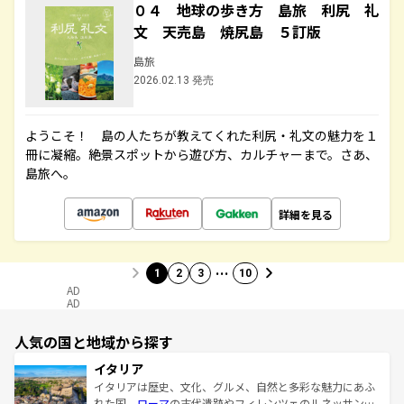
０４ 地球の歩き方 島旅 利尻 礼
文 天売島 焼尻島 ５訂版
島旅
2026.02.13 発売
ようこそ！ 島の人たちが教えてくれた利尻・礼文の魅力を１
冊に凝縮。絶景スポットから遊び方、カルチャーまで。さあ、
島旅へ。
詳細を見る
…
1
2
3
10
AD
AD
人気の国と地域から探す
イタリア
イタリアは歴史、文化、グルメ、自然と多彩な魅力にあふ
れた国。
ローマ
の古代遺跡やフィレンツェのルネッサンス