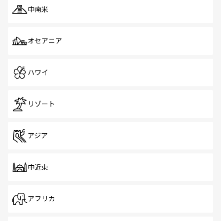
中南米
オセアニア
ハワイ
リゾート
アジア
中近東
アフリカ