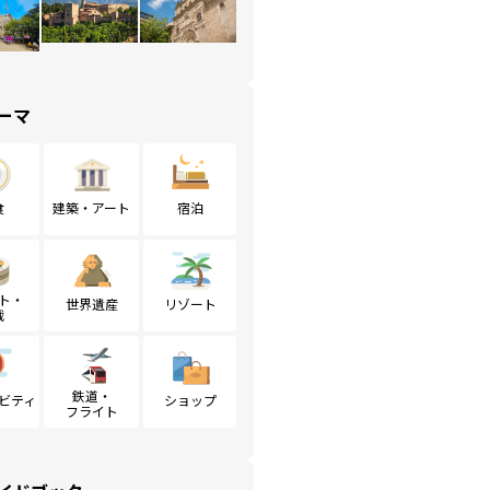
ーマ
食
建築・アート
宿泊
ト・
世界遺産
リゾート
戦
鉄道・
ビティ
ショップ
フライト