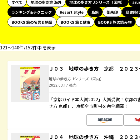
すべて
地球の歩き方 海外
地球の歩き方 Jシリーズ（国内）
aru
ランキング&テクニック
Resort Style
島旅
御朱印
歴史時
BOOKS 旅の名言＆絶景
BOOKS 旅と健康
BOOKS 旅の読み物
121〜140件/152件中 を表示
Ｊ０３ 地球の歩き方 京都 ２０２３
地球の歩き方 Jシリーズ（国内）
2022.03.17 発売
「京都ガイド本大賞2022」大賞受賞！京都
き方 京都」、京都全市町村を完全網羅！
Ｊ０４ 地球の歩き方 沖縄 ２０２