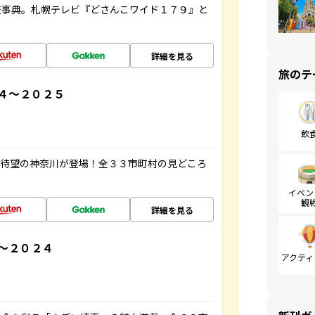
旅事典。札幌テレビ『どさんこワイド１７９』と
詳細を見る
旅のテ
４～２０２５
飲
、待望の神奈川が登場！全３３市町村の見どころ
イベン
観
詳細を見る
～２０２４
アクティ