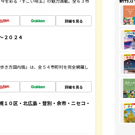
新刊ガ
と今を彩る「すごい埼玉」の魅力満載。全６３市
詳細を見る
～２０２４
の歩き方国内版』は、全５４市町村を完全網羅し
詳細を見る
幌１０区・北広島・登別・余市・ニセコ・