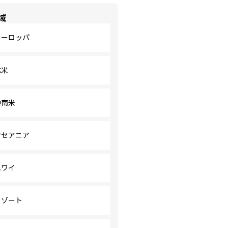
域
ヨーロッパ
北米
中南米
オセアニア
ハワイ
リゾート