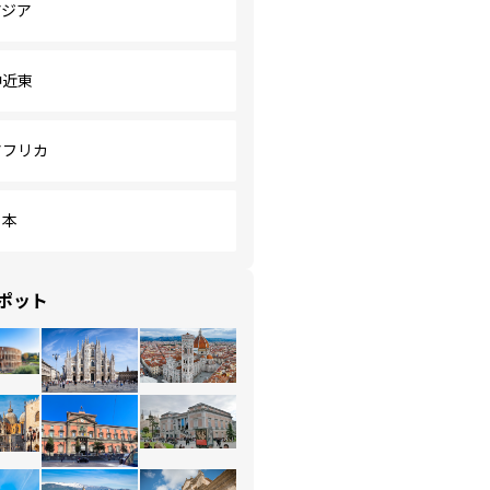
アジア
中近東
アフリカ
日本
ポット