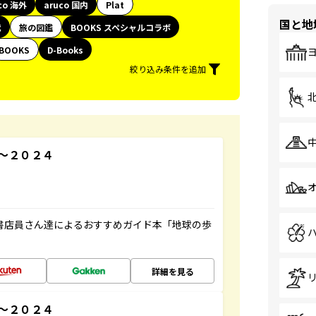
co 海外
aruco 国内
Plat
国と地
代
旅の図鑑
BOOKS スペシャルコラボ
BOOKS
D-Books
絞り込み条件を追加
～２０２４
の書店員さん達によるおすすめガイド本「地球の歩
詳細を見る
３～２０２４