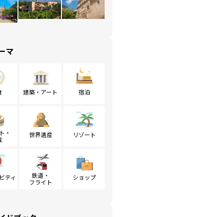
ーマ
食
建築・アート
宿泊
ト・
世界遺産
リゾート
戦
鉄道・
ビティ
ショップ
フライト