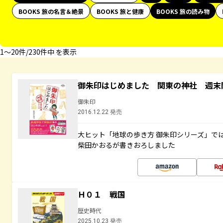
BOOKS 旅の名言＆絶景
BOOKS 旅と健康
BOOKS 旅の読み物
1〜20件/230件中 を表示
御朱印はじめました 関東の神社 週末
御朱印
2016.12.22 発売
大ヒット「地球の歩き方 御朱印シリーズ」で
柴田かおるが書きおろしました
Ｈ０１ 戦国
歴史時代
2025.10.23 発売