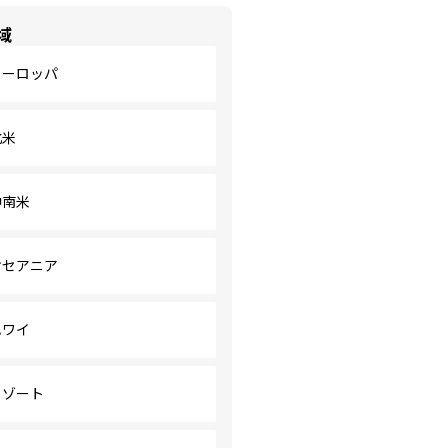
域
ヨーロッパ
北米
中南米
オセアニア
ハワイ
リゾート