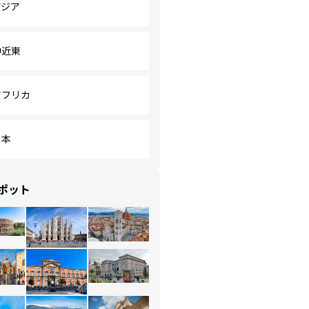
アジア
中近東
アフリカ
日本
ポット