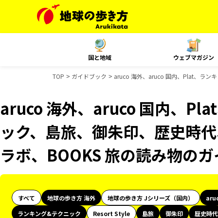
国と地域
ウェブマガジン
TOP
ガイドブック
aruco 海外、aruco 国内、Pla
aruco 海外、aruco 国内、
ック、島旅、御朱印、歴史時代、
ラボ、BOOKS 旅の読み物の
すべて
地球の歩き方 海外
地球の歩き方 Jシリーズ（国内）
aru
ランキング&テクニック
Resort Style
島旅
御朱印
歴史時代