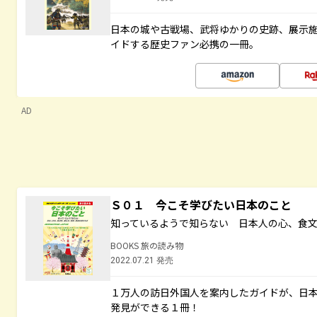
日本の城や古戦場、武将ゆかりの史跡、展示
イドする歴史ファン必携の一冊。
AD
Ｓ０１ 今こそ学びたい日本のこと
知っているようで知らない 日本人の心、食
BOOKS 旅の読み物
2022.07.21 発売
１万人の訪日外国人を案内したガイドが、日
発見ができる１冊！