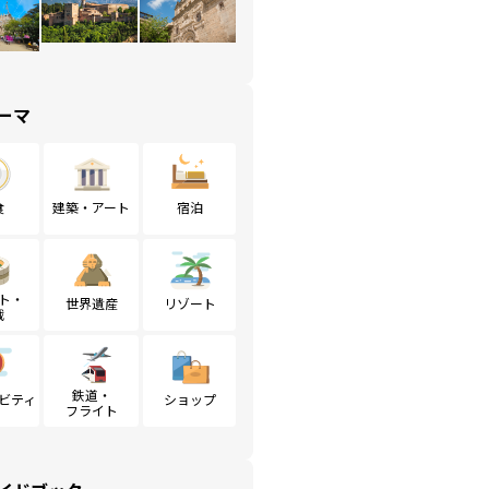
ーマ
食
建築・アート
宿泊
ト・
世界遺産
リゾート
戦
鉄道・
ビティ
ショップ
フライト