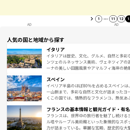
…
1
11
12
1
AD
AD
人気の国と地域から探す
イタリア
イタリアは歴史、文化、グルメ、自然と多彩
ンツェのルネッサンス美術、ヴェネツィアの
ーナの美しい田園風景やアマルフィ海岸の絶
は、本場のピザやパスタなど、絶品のイタリ
スペイン
夜眠るまで、すべての瞬間を楽しませてくれ
イベリア半島のほぼ80％を占めるスペインは
なお、新着のイタリア情報は
コンテンツ一覧
ー山脈まで、多彩な自然と文化が詰まったヨ
くこの国では、情熱的なフラメンコ、熱気あ
となっている。首都マドリードの洗練された
フランスの基本情報と観光ガイド・有名
ら、地方では古代ローマ遺跡や中世の城塞都
フランスは、世界中の旅行者を魅了し続ける
せる。地方によって風土や気候が異なるスペイン
ル塔やルーブル美術館といった象徴的なスポ
新着のスペイン情報は
コンテンツ一覧
を参照
力が詰まっている。華麗な宮殿、歴史的な大