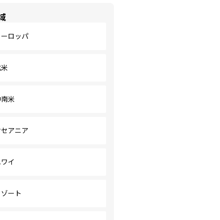
域
ヨーロッパ
北米
中南米
オセアニア
ハワイ
リゾート