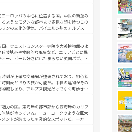
食の国としても知られ、フランス料理はユネスコ
ンの発祥地であるランス、プロヴァンスの香り高
るヨーロッパの中心に位置する国。中世の街並み
だ。さらに、パリ以外の地域にも魅力が溢れてお
するようなモダンな都市まで多様な顔を持つこの
ている。パリ以外の個性あふれる地方に足を運ぶ
ルリンの文化的活気、バイエルン州のアルプスの
とそれぞれで全く異なる文化を体験できるだろう。 なお、新着のフランス情報は
コンテンツ
た風景は必見。ビールとソーセージを味わいなが
ひ体験してほしい。 なお、新着のド
る国。ウェストミンスター寺院や大英博物館のよ
。
い丘陵地帯や牧歌的な風景など、エリアごとに異
ティー、ビール好きにはたまらない英国パブ、サ
豊富。イギリスを旅して楽しみつくそう。 な
参照してほしい。
行時刻が正確な交通網が整備されており、初心者
に時刻表どおりの旅が可能だ。中世の建物がその
博物館もあり、アルプス観光だけでなく町歩きも
め物価も高いが、旅行者向けの交通パス提供のサ
観光を楽しむこともできる。 なお、新着
が魅力の国。東海岸の都市部から西海岸のカリフ
しい。
と体験が待っている。ニューヨークのような巨大
ンメントが詰まった刺激的なスポットだ。一方、
キャニオンやイエローストーン国立公園といった
ーリンズでは、音楽と美食が融合した独特の文化