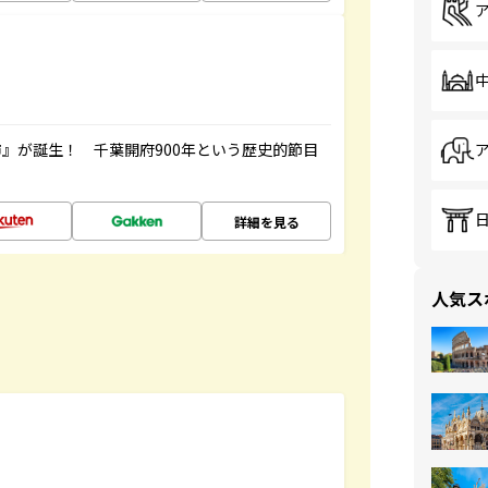
』が誕生！ 千葉開府900年という歴史的節目
詳細を見る
人気ス