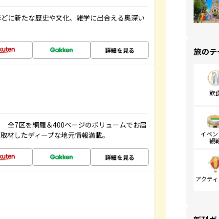
ほどに新たな歴史や文化、雑学に出合える奥深い
旅のテ
詳細を見る
飲
 全7区を網羅＆400ページのボリュームでお届
イベン
、取材したディープな地元情報満載。
観
詳細を見る
アクティ