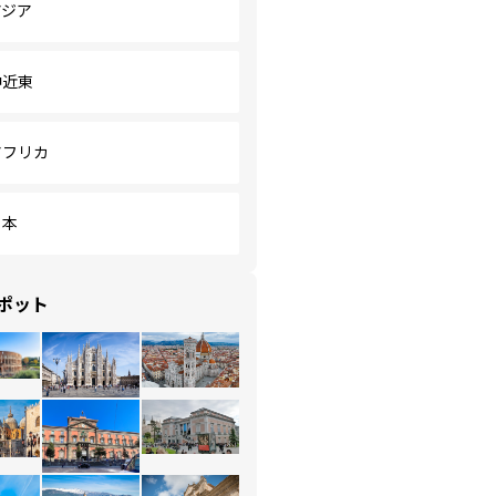
アジア
中近東
アフリカ
日本
ポット