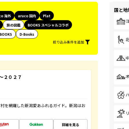
国と地
co 海外
aruco 国内
Plat
旅の図鑑
BOOKS スペシャルコラボ
BOOKS
D-Books
絞り込み条件を追加
～２０２７
町村を網羅した新潟愛あふれるガイド。新潟はお
詳細を見る