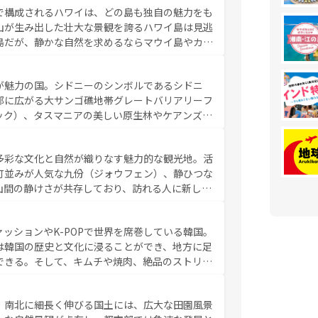
で構成されるハワイは、どの島も独自の魅力をも
魅力を楽しみながら、その多様性と豊かな歴史を
山が生み出した壮大な景観を誇るハワイ島は見逃
リップや列車の旅も、アメリカならではの贅沢な
島だが、静かな自然を求めるならマウイ島やカウ
報は
コンテンツ一覧
を参照してほしい。
く海をはじめ、豊かな文化や歴史が息づいてい
なしの心で訪れる人々を迎えてくれるハワイの
が魅力の国。シドニーのシンボルであるシドニ
ミュージック、伝統的なフラダンスなど、すべて
部に広がる大サンゴ礁地帯グレートバリアリーフ
新しい発見と感動が待っているハワイを、存分に
ック）、タスマニアの美しい原生林やケアンズの
コンテンツ一覧
を参照してほしい。
カフェやワイン、オージービーフなどの食文化も
ティビティも充実しており、サーフィンやダイビ
多彩な文化と自然が織りなす魅力的な観光地。活
たまらない。オーストラリアの多彩な魅力を存分
町並みが人気な九份（ジォウフェン）、静ひつな
ストラリア情報は
コンテンツ一覧
を参照してほしい。
山間の静けさが共存しており、訪れる人に新しい
い台湾の食文化も魅力で、夜市などの屋台グルメ
判のスイーツなど、バラエティ豊かな料理が味わ
ッションやK-POPで世界を席巻している韓国。
覧
を参照してほしい。
は韓国の歴史と文化に浸ることができ、地方に足
できる。そして、キムチや焼肉、絶品のストリー
いる。夜には、韓国ならではのナイトライフも堪
れながら、韓国の多彩な魅力を心ゆくまで味わっ
。南北に細長く伸びる国土には、広大な田園風景
テンツ一覧
を参照してほしい。