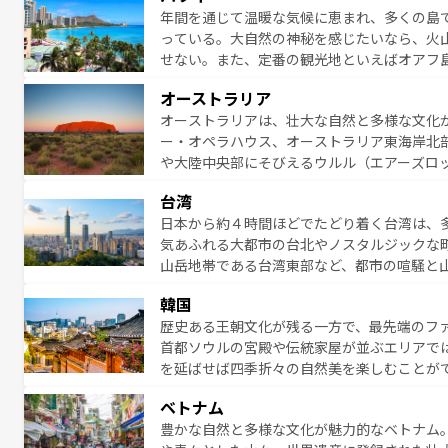
年間を通じて温暖な気候に恵まれ、多くの島
が魅力。旅行者はアメリカの各地域で異なる
っている。大自然の神秘を感じたいなら、火
感じることができるだろう。車でのロードト
せない。また、定番の観光地といえばオアフ
旅のスタイルだ。 なお、新着のアメリカ情
アイ島がおすすめ。エメラルドグリーンに輝
オーストラリア
る。「アロハスピリット」と呼ばれるおもて
オーストラリアは、壮大な自然と多様な文化
人々、おいしいローカルフードやハワイアン
ー・オペラハウス、オーストラリア東海岸北
がハワイの魅力を彩っている。訪れるたびに
や大陸中央部にそびえるウルル（エアーズロ
味わってほしい。 なお、新着のハワイ情報は
熱帯雨林など、見どころがたくさん。また、
台湾
豊かで、美味しいものであふれている。アク
日本から約４時間ほどでたどり着く台湾は、
ング、ハイキングなど、アウトドア好きには
気あふれる大都市の台北やノスタルジックな
に味わいつくそう。 なお、新着のオー
山岳地帯である台湾東部など、都市の喧騒と
発見と驚きをもたらしてくれる。また、奥深
韓国
から高級料理、ヘルシーで美容にもいいと評
歴史ある王朝文化が残る一方で、最先端のファ
える。 なお、新着の台湾情報は
コンテンツ一
首都ソウルの宮殿や伝統家屋が並ぶエリアで
を延ばせば四季折々の自然美を楽しむことが
トフードまで、さまざまな韓国料理が待って
ベトナム
能できる。あたたかいホスピタリティに包ま
豊かな自然と多様な文化が魅力的なベトナム
てみてほしい。 なお、新着の韓国情報は
コン