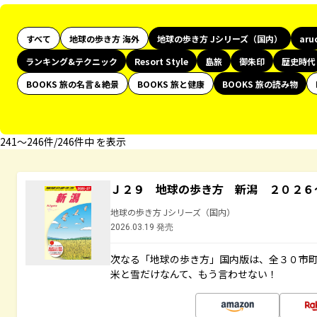
すべて
地球の歩き方 海外
地球の歩き方 Jシリーズ（国内）
aru
ランキング&テクニック
Resort Style
島旅
御朱印
歴史時代
BOOKS 旅の名言＆絶景
BOOKS 旅と健康
BOOKS 旅の読み物
241〜246件/246件中 を表示
Ｊ２９ 地球の歩き方 新潟 ２０２６
地球の歩き方 Jシリーズ（国内）
2026.03.19 発売
次なる「地球の歩き方」国内版は、全３０市
米と雪だけなんて、もう言わせない！