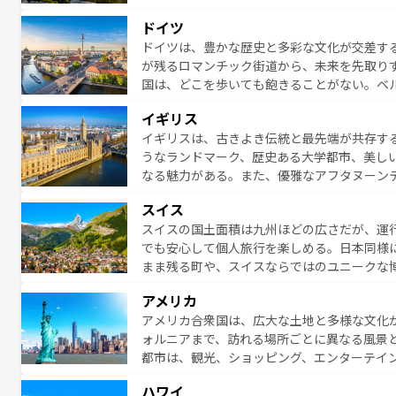
る者を心から魅了する。また、フランスは美
ドイツ
無形文化遺産にも登録されている。シャンパ
ドイツは、豊かな歴史と多彩な文化が交差す
いラベンダー畑など、多彩な楽しみ方が可能
が残るロマンチック街道から、未来を先取り
り、どの街角にも豊かな歴史と文化が息づい
国は、どこを歩いても飽きることがない。ベ
絶景、そしてライン川沿いのワイン畑といっ
一覧
を参照してほしい。
イギリス
ら地元の人と過ごす楽しい時間は、お酒好きな人にはぜ
イギリスは、古きよき伝統と最先端が共存す
イツ情報は
コンテンツ一覧
を参照してほしい
うなランドマーク、歴史ある大学都市、美し
なる魅力がある。また、優雅なアフタヌーン
ッカー観戦など、本場だからこそできる体験も
スイス
お、新着のイギリス情報は
コンテンツ一覧
を
スイスの国土面積は九州ほどの広さだが、運
でも安心して個人旅行を楽しめる。日本同様
まま残る町や、スイスならではのユニークな
満喫することができる。国民の所得が高いた
アメリカ
ービスもあり、うまく活用すれば市内交通費無料で
アメリカ合衆国は、広大な土地と多様な文化
のスイス情報は
コンテンツ一覧
を参照してほ
ォルニアまで、訪れる場所ごとに異なる風景
都市は、観光、ショッピング、エンターテイ
アメリカ西部には大自然が広がり、グランド
ハワイ
絶景が堪能できる。さらに、南部のニューオ