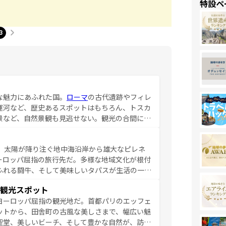
特設ペ
3
な魅力にあふれた国。
ローマ
の古代遺跡やフィレ
運河など、歴史あるスポットはもちろん、トスカ
景など、自然景観も見逃せない。観光の合間に
ア料理を堪能することもできる。朝目覚めてから
るイタリアで、忘れられない旅をしてみよう！
、太陽が降り注ぐ地中海沿岸から雄大なピレネ
を参照してほしい。
ーロッパ屈指の旅行先だ。多様な地域文化が根付
ふれる闘牛、そして美味しいタパスが生活の一部
雰囲気や、バルセロナのアートに溢れた街角か
観光スポット
市、穏やかなビーチリゾートまで多彩な表情を見
ヨーロッパ屈指の観光地だ。首都パリのエッフェ
はその個性で訪れる人を魅了する。 なお、
ットから、田舎町の古風な美しさまで、幅広い魅
してほしい。
聖堂、美しいビーチ、そして豊かな自然が、訪れ