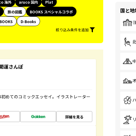
co 海外
aruco 国内
Plat
国と地
旅の図鑑
BOOKS スペシャルコラボ
BOOKS
D-Books
絞り込み条件を追加
開運さんぽ
は初めてのコミックエッセイ。イラストレーター
詳細を見る