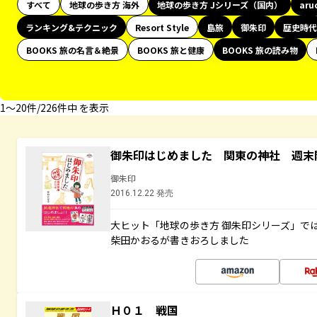
すべて
地球の歩き方 海外
地球の歩き方 Jシリーズ（国内）
aru
ランキング&テクニック
Resort Style
島旅
御朱印
歴史時代
BOOKS 旅の名言＆絶景
BOOKS 旅と健康
BOOKS 旅の読み物
1〜20件/226件中 を表示
御朱印はじめました 関東の神社 週末
御朱印
2016.12.22 発売
大ヒット「地球の歩き方 御朱印シリーズ」で
柴田かおるが書きおろしました
Ｈ０１ 戦国