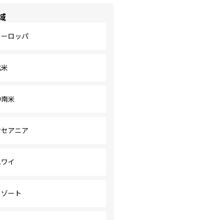
域
ヨーロッパ
北米
中南米
オセアニア
ハワイ
リゾート