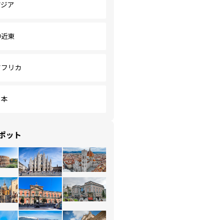
アジア
中近東
アフリカ
日本
ポット