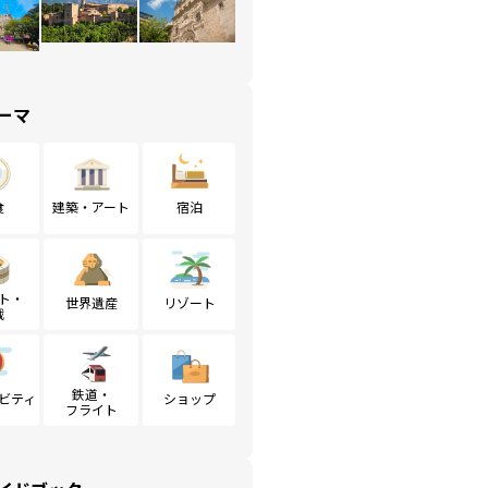
ーマ
食
建築・アート
宿泊
ト・
世界遺産
リゾート
戦
鉄道・
ビティ
ショップ
フライト