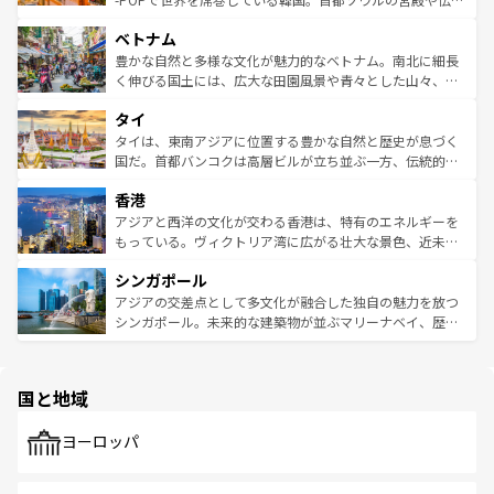
う。 なお、新着のオーストラリア情報は
コンテンツ一覧
を
力で、夜市などの屋台グルメから高級料理、ヘルシーで美
家屋が並ぶエリアでは韓国の歴史と文化に浸ることがで
参照してほしい。
ベトナム
容にもいいと評判のスイーツなど、バラエティ豊かな料理
き、地方に足を延ばせば四季折々の自然美を楽しむことが
が味わえる。 なお、新着の台湾情報は
コンテンツ一覧
を参
できる。そして、キムチや焼肉、絶品のストリートフード
豊かな自然と多様な文化が魅力的なベトナム。南北に細長
照してほしい。
まで、さまざまな韓国料理が待っている。夜には、韓国な
く伸びる国土には、広大な田園風景や青々とした山々、世
らではのナイトライフも堪能できる。あたたかいホスピタ
界遺産に登録された壮大な自然景観が点在し、都市部では
タイ
リティに包まれながら、韓国の多彩な魅力を心ゆくまで味
急速な発展と共に伝統が息づく。ハノイの古い町並みやホ
わってみてほしい。 なお、新着の韓国情報は
コンテンツ一
ーチミン市のフランス統治時代の建物も、独特の雰囲気を
タイは、東南アジアに位置する豊かな自然と歴史が息づく
覧
を参照してほしい。
醸し出している。また、バラエティの豊かさとおいしさで
国だ。首都バンコクは高層ビルが立ち並ぶ一方、伝統的な
世界中の食通を魅了してやまないベトナム料理も魅力のひ
寺院や市場がいたるところに点在し、古きよき文化と現代
香港
とつ。フォーやバインミー、ベトナムコーヒーなどは、ぜ
の活気が交差している。北部ではチェンマイなどの山岳地
ひ現地で味わいたい。どの地域を訪れてもあたたかい人々
帯で自然と触れ合い、南部ではプーケットやクラビの美し
アジアと西洋の文化が交わる香港は、特有のエネルギーを
が旅行者を迎えてくれるので、きっと忘れられない旅にな
いビーチでリゾート気分を楽しむことができる。タイ料理
もっている。ヴィクトリア湾に広がる壮大な景色、近未来
るはずだ。 なお、新着のベトナム情報は
コンテンツ一覧
を
は世界的に有名で、屋台から高級レストランまで味覚を刺
的なアートスポット、そして歴史と現代が融合した町並
参照してほしい。
シンガポール
激する。気候は一年中温暖で、どの季節にも異なる楽しみ
み、どこを訪れても感動するはず。観光スポットが密集し
が待っている。親しみやすいタイの人々、仏教を中心とし
ており、効率よく見どころを回れるのも魅力。息をのむよ
アジアの交差点として多文化が融合した独自の魅力を放つ
た文化、そして多様な観光資源が、訪れる旅人を魅了し続
うな絶景から文化的な体験まで、香港を存分に楽しみ尽く
シンガポール。未来的な建築物が並ぶマリーナベイ、歴史
ける。 なお、新着のタイ情報は
コンテンツ一覧
を参照して
そう。 なお、新着の香港情報は
コンテンツ一覧
を参照して
と伝統を感じられるエスニックタウン、多数の緑豊かな公
ほしい。
ほしい。
園や自然保護区など、自然が調和した近代的な景観と文化
の多様性あふれるカラフルな町は、どこを歩いても新しい
国と地域
発見がある。さらに、治安のよさや充実した公共交通機関
も、旅行者にとっては魅力的なポイント。グルメも豊富
で、ホーカーズは地元の風情を楽しめる外せないスポット
ヨーロッパ
だ。訪れる人を飽きさせないシンガポールで、多様な魅力
を体感しよう。 なお、新着のシンガポール情報は
コンテン