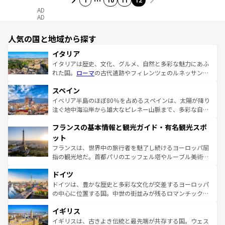
1
10
11
12
AD
AD
人気の国と地域から探す
イタリア
イタリアは歴史、文化、グルメ、自然と多彩な魅力にあふ
れた国。
ローマ
の古代遺跡やフィレンツェのルネッサンス
美術、ヴェネツィアの運河など、歴史あるスポットはもち
スペイン
ろん、トスカーナの美しい田園風景やアマルフィ海岸の絶
景など、自然景観も見逃せない。観光の合間には、本場の
イベリア半島のほぼ80％を占めるスペインは、太陽が降り
ピザやパスタなど、絶品のイタリア料理を堪能することも
注ぐ地中海沿岸から雄大なピレネー山脈まで、多彩な自然
できる。朝目覚めてから夜眠るまで、すべての瞬間を楽し
と文化が詰まったヨーロッパ屈指の旅行先だ。多様な地域
フランスの基本情報と観光ガイド・有名観光スポ
ませてくれるイタリアで、忘れられない旅をしてみよう！
文化が根付くこの国では、情熱的なフラメンコ、熱気あふ
なお、新着のイタリア情報は
コンテンツ一覧
を参照してほ
れる闘牛、そして美味しいタパスが生活の一部となってい
ット
しい。
る。首都マドリードの洗練された雰囲気や、バルセロナの
フランスは、世界中の旅行者を魅了し続けるヨーロッパ屈
アートに溢れた街角から、地方では古代ローマ遺跡や中世
指の観光地だ。首都パリのエッフェル塔やルーブル美術館
の城塞都市、穏やかなビーチリゾートまで多彩な表情を見
といった象徴的なスポットから、田舎町の古風な美しさま
せる。地方によって風土や気候が異なるスペインはその個
ドイツ
で、幅広い魅力が詰まっている。華麗な宮殿、歴史的な大
性で訪れる人を魅了する。 なお、新着のスペイン情報は
コ
聖堂、美しいビーチ、そして豊かな自然が、訪れる者を心
ドイツは、豊かな歴史と多彩な文化が交差するヨーロッパ
ンテンツ一覧
を参照してほしい。
から魅了する。また、フランスは美食の国としても知ら
の中心に位置する国。中世の街並みが残るロマンチック街
れ、フランス料理はユネスコ無形文化遺産にも登録されて
道から、未来を先取りするようなモダンな都市まで多様な
イギリス
いる。シャンパンの発祥地であるランス、プロヴァンスの
顔を持つこの国は、どこを歩いても飽きることがない。ベ
香り高いラベンダー畑など、多彩な楽しみ方が可能だ。さ
ルリンの文化的活気、バイエルン州のアルプスの絶景、そ
イギリスは、古きよき伝統と最先端が共存する国。ウェス