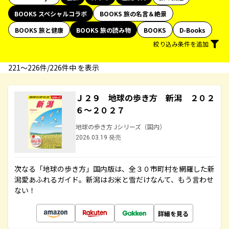
BOOKS スペシャルコラボ
BOOKS 旅の名言＆絶景
BOOKS 旅と健康
BOOKS 旅の読み物
BOOKS
D-Books
絞り込み条件を追加
221〜226件/226件中 を表示
Ｊ２９ 地球の歩き方 新潟 ２０２
６～２０２７
地球の歩き方 Jシリーズ（国内）
2026.03.19 発売
次なる「地球の歩き方」国内版は、全３０市町村を網羅した新
潟愛あふれるガイド。新潟はお米と雪だけなんて、もう言わせ
ない！
詳細を見る