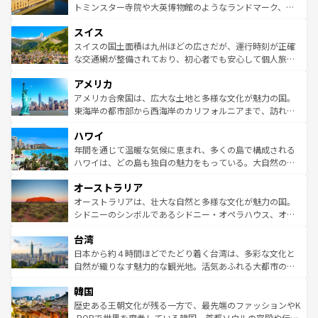
らに、パリ以外の地域にも魅力が溢れており、どの街角に
してライン川沿いのワイン畑といった風景は必見。ビール
トミンスター寺院や大英博物館のようなランドマーク、歴
も豊かな歴史と文化が息づいている。パリ以外の個性あふ
とソーセージを味わいながら地元の人と過ごす楽しい時間
史ある大学都市、美しい丘陵地帯や牧歌的な風景など、エ
れる地方に足を運ぶとそれぞれで全く異なる文化を体験で
スイス
は、お酒好きな人にはぜひ体験してほしい。 なお、新着の
リアごとに異なる魅力がある。また、優雅なアフタヌーン
きるだろう。 なお、新着のフランス情報は
コンテンツ一覧
ドイツ情報は
コンテンツ一覧
を参照してほしい。
ティー、ビール好きにはたまらない英国パブ、サッカー観
スイスの国土面積は九州ほどの広さだが、運行時刻が正確
を参照してほしい。
戦など、本場だからこそできる体験も豊富。イギリスを旅
な交通網が整備されており、初心者でも安心して個人旅行
して楽しみつくそう。 なお、新着のイギリス情報は
コンテ
を楽しめる。日本同様に時刻表どおりの旅が可能だ。中世
アメリカ
ンツ一覧
を参照してほしい。
の建物がそのまま残る町や、スイスならではのユニークな
博物館もあり、アルプス観光だけでなく町歩きも満喫する
アメリカ合衆国は、広大な土地と多様な文化が魅力の国。
ことができる。国民の所得が高いため物価も高いが、旅行
東海岸の都市部から西海岸のカリフォルニアまで、訪れる
者向けの交通パス提供のサービスもあり、うまく活用すれ
場所ごとに異なる風景と体験が待っている。ニューヨーク
ハワイ
ば市内交通費無料で観光を楽しむこともできる。 なお、新
のような巨大都市は、観光、ショッピング、エンターテイ
着のスイス情報は
コンテンツ一覧
を参照してほしい。
ンメントが詰まった刺激的なスポットだ。一方、アメリカ
年間を通じて温暖な気候に恵まれ、多くの島で構成される
西部には大自然が広がり、グランドキャニオンやイエロー
ハワイは、どの島も独自の魅力をもっている。大自然の神
ストーン国立公園といった絶景が堪能できる。さらに、南
秘を感じたいなら、火山が生み出した壮大な景観を誇るハ
オーストラリア
部のニューオーリンズでは、音楽と美食が融合した独特の
ワイ島は見逃せない。また、定番の観光地といえばオアフ
文化が魅力。旅行者はアメリカの各地域で異なる魅力を楽
島だが、静かな自然を求めるならマウイ島やカウアイ島が
オーストラリアは、壮大な自然と多様な文化が魅力の国。
しみながら、その多様性と豊かな歴史を感じることができ
おすすめ。エメラルドグリーンに輝く海をはじめ、豊かな
シドニーのシンボルであるシドニー・オペラハウス、オー
るだろう。車でのロードトリップや列車の旅も、アメリカ
文化や歴史が息づいている。「アロハスピリット」と呼ば
ストラリア東海岸北部に広がる大サンゴ礁地帯グレートバ
ならではの贅沢な旅のスタイルだ。 なお、新着のアメリカ
台湾
れるおもてなしの心で訪れる人々を迎えてくれるハワイの
リアリーフや大陸中央部にそびえるウルル（エアーズロッ
情報は
コンテンツ一覧
を参照してほしい。
人々、おいしいローカルフードやハワイアンミュージッ
ク）、タスマニアの美しい原生林やケアンズの熱帯雨林な
日本から約４時間ほどでたどり着く台湾は、多彩な文化と
ク、伝統的なフラダンスなど、すべてがハワイの魅力を彩
ど、見どころがたくさん。また、カフェやワイン、オージ
自然が織りなす魅力的な観光地。活気あふれる大都市の台
っている。訪れるたびに新しい発見と感動が待っているハ
ービーフなどの食文化も豊かで、美味しいものであふれて
北やノスタルジックな町並みが人気な九份（ジォウフェ
ワイを、存分に味わってほしい。 なお、新着のハワイ情報
韓国
いる。アクティビティも充実しており、サーフィンやダイ
ン）、静ひつな山岳地帯である台湾東部など、都市の喧騒
は
コンテンツ一覧
を参照してほしい。
ビング、ハイキングなど、アウトドア好きにはたまらな
と山間の静けさが共存しており、訪れる人に新しい発見と
歴史ある王朝文化が残る一方で、最先端のファッションやK
い。オーストラリアの多彩な魅力を存分に味わいつくそ
驚きをもたらしてくれる。また、奥深い台湾の食文化も魅
-POPで世界を席巻している韓国。首都ソウルの宮殿や伝統