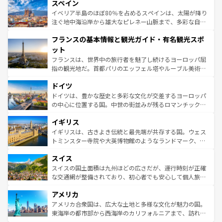
スペイン
ろん、トスカーナの美しい田園風景やアマルフィ海岸の絶
景など、自然景観も見逃せない。観光の合間には、本場の
イベリア半島のほぼ80％を占めるスペインは、太陽が降り
ピザやパスタなど、絶品のイタリア料理を堪能することも
注ぐ地中海沿岸から雄大なピレネー山脈まで、多彩な自然
できる。朝目覚めてから夜眠るまで、すべての瞬間を楽し
と文化が詰まったヨーロッパ屈指の旅行先だ。多様な地域
フランスの基本情報と観光ガイド・有名観光スポ
ませてくれるイタリアで、忘れられない旅をしてみよう！
文化が根付くこの国では、情熱的なフラメンコ、熱気あふ
なお、新着のイタリア情報は
コンテンツ一覧
を参照してほ
れる闘牛、そして美味しいタパスが生活の一部となってい
ット
しい。
る。首都マドリードの洗練された雰囲気や、バルセロナの
フランスは、世界中の旅行者を魅了し続けるヨーロッパ屈
アートに溢れた街角から、地方では古代ローマ遺跡や中世
指の観光地だ。首都パリのエッフェル塔やルーブル美術館
の城塞都市、穏やかなビーチリゾートまで多彩な表情を見
といった象徴的なスポットから、田舎町の古風な美しさま
せる。地方によって風土や気候が異なるスペインはその個
ドイツ
で、幅広い魅力が詰まっている。華麗な宮殿、歴史的な大
性で訪れる人を魅了する。 なお、新着のスペイン情報は
コ
聖堂、美しいビーチ、そして豊かな自然が、訪れる者を心
ドイツは、豊かな歴史と多彩な文化が交差するヨーロッパ
ンテンツ一覧
を参照してほしい。
から魅了する。また、フランスは美食の国としても知ら
の中心に位置する国。中世の街並みが残るロマンチック街
れ、フランス料理はユネスコ無形文化遺産にも登録されて
道から、未来を先取りするようなモダンな都市まで多様な
イギリス
いる。シャンパンの発祥地であるランス、プロヴァンスの
顔を持つこの国は、どこを歩いても飽きることがない。ベ
香り高いラベンダー畑など、多彩な楽しみ方が可能だ。さ
ルリンの文化的活気、バイエルン州のアルプスの絶景、そ
イギリスは、古きよき伝統と最先端が共存する国。ウェス
らに、パリ以外の地域にも魅力が溢れており、どの街角に
してライン川沿いのワイン畑といった風景は必見。ビール
トミンスター寺院や大英博物館のようなランドマーク、歴
も豊かな歴史と文化が息づいている。パリ以外の個性あふ
とソーセージを味わいながら地元の人と過ごす楽しい時間
史ある大学都市、美しい丘陵地帯や牧歌的な風景など、エ
れる地方に足を運ぶとそれぞれで全く異なる文化を体験で
スイス
は、お酒好きな人にはぜひ体験してほしい。 なお、新着の
リアごとに異なる魅力がある。また、優雅なアフタヌーン
きるだろう。 なお、新着のフランス情報は
コンテンツ一覧
ドイツ情報は
コンテンツ一覧
を参照してほしい。
ティー、ビール好きにはたまらない英国パブ、サッカー観
スイスの国土面積は九州ほどの広さだが、運行時刻が正確
を参照してほしい。
戦など、本場だからこそできる体験も豊富。イギリスを旅
な交通網が整備されており、初心者でも安心して個人旅行
して楽しみつくそう。 なお、新着のイギリス情報は
コンテ
を楽しめる。日本同様に時刻表どおりの旅が可能だ。中世
アメリカ
ンツ一覧
を参照してほしい。
の建物がそのまま残る町や、スイスならではのユニークな
博物館もあり、アルプス観光だけでなく町歩きも満喫する
アメリカ合衆国は、広大な土地と多様な文化が魅力の国。
ことができる。国民の所得が高いため物価も高いが、旅行
東海岸の都市部から西海岸のカリフォルニアまで、訪れる
者向けの交通パス提供のサービスもあり、うまく活用すれ
場所ごとに異なる風景と体験が待っている。ニューヨーク