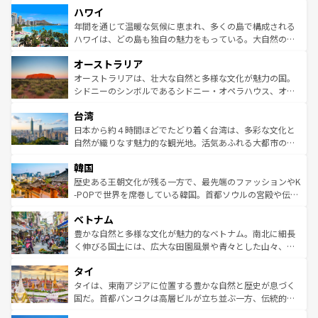
ハワイ
ば市内交通費無料で観光を楽しむこともできる。 なお、新
のような巨大都市は、観光、ショッピング、エンターテイ
着のスイス情報は
コンテンツ一覧
を参照してほしい。
ンメントが詰まった刺激的なスポットだ。一方、アメリカ
年間を通じて温暖な気候に恵まれ、多くの島で構成される
西部には大自然が広がり、グランドキャニオンやイエロー
ハワイは、どの島も独自の魅力をもっている。大自然の神
ストーン国立公園といった絶景が堪能できる。さらに、南
秘を感じたいなら、火山が生み出した壮大な景観を誇るハ
オーストラリア
部のニューオーリンズでは、音楽と美食が融合した独特の
ワイ島は見逃せない。また、定番の観光地といえばオアフ
文化が魅力。旅行者はアメリカの各地域で異なる魅力を楽
島だが、静かな自然を求めるならマウイ島やカウアイ島が
オーストラリアは、壮大な自然と多様な文化が魅力の国。
しみながら、その多様性と豊かな歴史を感じることができ
おすすめ。エメラルドグリーンに輝く海をはじめ、豊かな
シドニーのシンボルであるシドニー・オペラハウス、オー
るだろう。車でのロードトリップや列車の旅も、アメリカ
文化や歴史が息づいている。「アロハスピリット」と呼ば
ストラリア東海岸北部に広がる大サンゴ礁地帯グレートバ
ならではの贅沢な旅のスタイルだ。 なお、新着のアメリカ
台湾
れるおもてなしの心で訪れる人々を迎えてくれるハワイの
リアリーフや大陸中央部にそびえるウルル（エアーズロッ
情報は
コンテンツ一覧
を参照してほしい。
人々、おいしいローカルフードやハワイアンミュージッ
ク）、タスマニアの美しい原生林やケアンズの熱帯雨林な
日本から約４時間ほどでたどり着く台湾は、多彩な文化と
ク、伝統的なフラダンスなど、すべてがハワイの魅力を彩
ど、見どころがたくさん。また、カフェやワイン、オージ
自然が織りなす魅力的な観光地。活気あふれる大都市の台
っている。訪れるたびに新しい発見と感動が待っているハ
ービーフなどの食文化も豊かで、美味しいものであふれて
北やノスタルジックな町並みが人気な九份（ジォウフェ
ワイを、存分に味わってほしい。 なお、新着のハワイ情報
韓国
いる。アクティビティも充実しており、サーフィンやダイ
ン）、静ひつな山岳地帯である台湾東部など、都市の喧騒
は
コンテンツ一覧
を参照してほしい。
ビング、ハイキングなど、アウトドア好きにはたまらな
と山間の静けさが共存しており、訪れる人に新しい発見と
歴史ある王朝文化が残る一方で、最先端のファッションやK
い。オーストラリアの多彩な魅力を存分に味わいつくそ
驚きをもたらしてくれる。また、奥深い台湾の食文化も魅
-POPで世界を席巻している韓国。首都ソウルの宮殿や伝統
う。 なお、新着のオーストラリア情報は
コンテンツ一覧
を
力で、夜市などの屋台グルメから高級料理、ヘルシーで美
家屋が並ぶエリアでは韓国の歴史と文化に浸ることがで
参照してほしい。
ベトナム
容にもいいと評判のスイーツなど、バラエティ豊かな料理
き、地方に足を延ばせば四季折々の自然美を楽しむことが
が味わえる。 なお、新着の台湾情報は
コンテンツ一覧
を参
できる。そして、キムチや焼肉、絶品のストリートフード
豊かな自然と多様な文化が魅力的なベトナム。南北に細長
照してほしい。
まで、さまざまな韓国料理が待っている。夜には、韓国な
く伸びる国土には、広大な田園風景や青々とした山々、世
らではのナイトライフも堪能できる。あたたかいホスピタ
界遺産に登録された壮大な自然景観が点在し、都市部では
タイ
リティに包まれながら、韓国の多彩な魅力を心ゆくまで味
急速な発展と共に伝統が息づく。ハノイの古い町並みやホ
わってみてほしい。 なお、新着の韓国情報は
コンテンツ一
ーチミン市のフランス統治時代の建物も、独特の雰囲気を
タイは、東南アジアに位置する豊かな自然と歴史が息づく
覧
を参照してほしい。
醸し出している。また、バラエティの豊かさとおいしさで
国だ。首都バンコクは高層ビルが立ち並ぶ一方、伝統的な
世界中の食通を魅了してやまないベトナム料理も魅力のひ
寺院や市場がいたるところに点在し、古きよき文化と現代