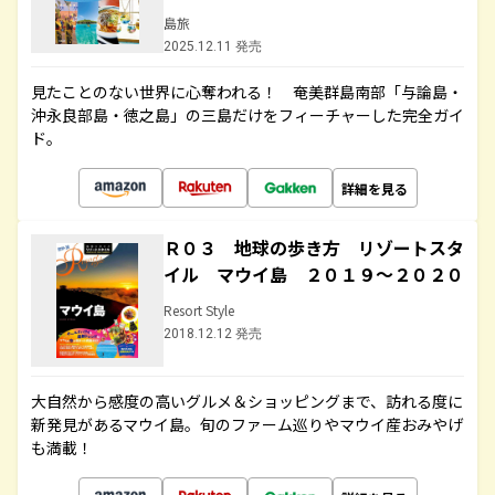
島旅
2025.12.11 発売
見たことのない世界に心奪われる！ 奄美群島南部「与論島・
沖永良部島・徳之島」の三島だけをフィーチャーした完全ガイ
ド。
詳細を見る
Ｒ０３ 地球の歩き方 リゾートスタ
イル マウイ島 ２０１９～２０２０
Resort Style
2018.12.12 発売
大自然から感度の高いグルメ＆ショッピングまで、訪れる度に
新発見があるマウイ島。旬のファーム巡りやマウイ産おみやげ
も満載！