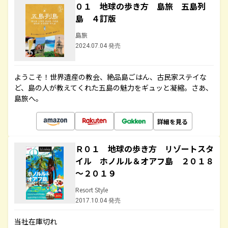
０１ 地球の歩き方 島旅 五島列
島 ４訂版
島旅
2024.07.04 発売
ようこそ！世界遺産の教会、絶品島ごはん、古民家ステイな
ど、島の人が教えてくれた五島の魅力をギュッと凝縮。さあ、
島旅へ。
詳細を見る
Ｒ０１ 地球の歩き方 リゾートスタ
イル ホノルル＆オアフ島 ２０１８
～２０１９
Resort Style
2017.10.04 発売
当社在庫切れ