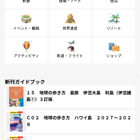
飲食
建築・アート
宿泊
イベント・観戦
世界遺産
リゾート
アクティビティ
鉄道・フライト
ショップ
新刊ガイドブック
１５ 地球の歩き方 島旅 伊豆大島 利島（伊豆諸
島①）３訂版
Ｃ０２ 地球の歩き方 ハワイ島 ２０２７～２０２
８