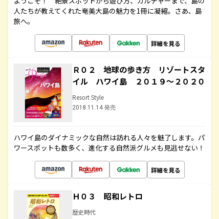
ようこそ！ 絶景スポットから遊び方、カルチャーまで、島の
人たちが教えてくれた奄美大島の魅力を1冊に凝縮。さあ、島
旅へ。
詳細を見る
Ｒ０２ 地球の歩き方 リゾートスタ
イル ハワイ島 ２０１９～２０２０
Resort Style
2018.11.14 発売
ハワイ島のダイナミックな自然は訪れる人々を魅了します。パ
ワースポットも数多く、進化する自然派グルメも見逃せない！
詳細を見る
Ｈ０３ 昭和レトロ
歴史時代