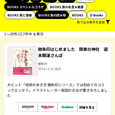
BOOKS スペシャルコラボ
BOOKS 旅の名言＆絶景
BOOKS 旅と健康
BOOKS 旅の読み物
BOOKS
D-Books
絞り込み条件を追加
1〜20件/217件中 を表示
御朱印はじめました 関東の神社 週
末開運さんぽ
御朱印
2016.12.22 発売
大ヒット「地球の歩き方 御朱印シリーズ」では初めてのコミ
ックエッセイ。イラストレーター柴田かおるが書きおろしまし
た
詳細を見る