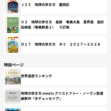
Ｊ３３ 地球の歩き方 墨田区
０２ 地球の歩き方 島旅 奄美大島 喜界島 加計
呂麻島（奄美群島１） ５訂版
Ｄ１７ 地球の歩き方 タイ ２０２７～２０２８
特設ページ
世界遺産ランキング
地球の歩き方 meets クリストファー・ノーラン監督
最新作『オデュッセイア』