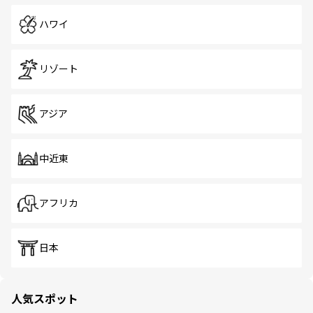
ハワイ
リゾート
アジア
中近東
アフリカ
日本
人気スポット