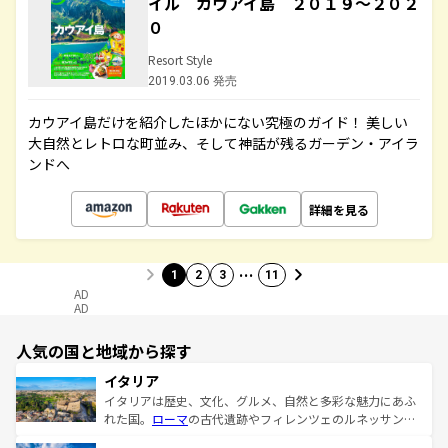
イル カウアイ島 ２０１９～２０２
０
Resort Style
2019.03.06 発売
カウアイ島だけを紹介したほかにない究極のガイド！ 美しい
大自然とレトロな町並み、そして神話が残るガーデン・アイラ
ンドへ
詳細を見る
…
1
2
3
11
AD
AD
人気の国と地域から探す
イタリア
イタリアは歴史、文化、グルメ、自然と多彩な魅力にあふ
れた国。
ローマ
の古代遺跡やフィレンツェのルネッサンス
美術、ヴェネツィアの運河など、歴史あるスポットはもち