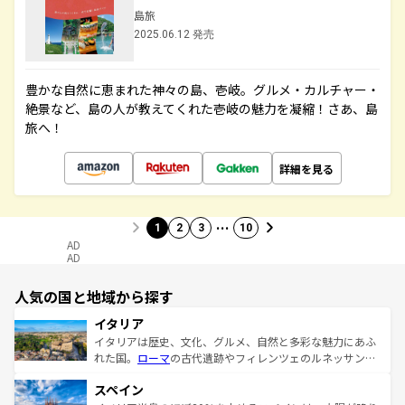
島旅
2025.06.12 発売
豊かな自然に恵まれた神々の島、壱岐。グルメ・カルチャー・
絶景など、島の人が教えてくれた壱岐の魅力を凝縮！さあ、島
旅へ！
詳細を見る
…
1
2
3
10
AD
AD
人気の国と地域から探す
イタリア
イタリアは歴史、文化、グルメ、自然と多彩な魅力にあふ
れた国。
ローマ
の古代遺跡やフィレンツェのルネッサンス
美術、ヴェネツィアの運河など、歴史あるスポットはもち
スペイン
ろん、トスカーナの美しい田園風景やアマルフィ海岸の絶