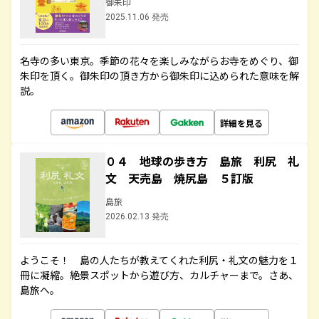
御朱印
2025.11.06 発売
名寺の多い東京。季節の花々を楽しみながらお寺をめぐり、御
朱印を頂く。御朱印の頂き方から御朱印に込められた意味を解
説。
詳細を見る
０４ 地球の歩き方 島旅 利尻 礼
文 天売島 焼尻島 ５訂版
島旅
2026.02.13 発売
ようこそ！ 島の人たちが教えてくれた利尻・礼文の魅力を１
冊に凝縮。絶景スポットから遊び方、カルチャーまで。さあ、
島旅へ。