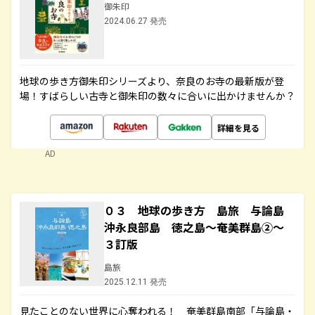
御朱印
2024.06.27 発売
地球の歩き方御朱印シリーズより、奈良のお寺の最新版が登
場！すばらしい古寺と御朱印の数々に合いに出かけませんか？
詳細を見る
AD
０３ 地球の歩き方 島旅 与論島
沖永良部島 徳之島～奄美群島②～
３訂版
島旅
2025.12.11 発売
見たことのない世界に心奪われる！ 奄美群島南部「与論島・