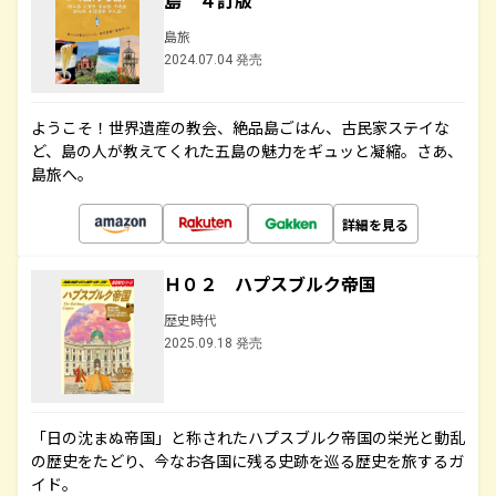
島 ４訂版
島旅
2024.07.04 発売
ようこそ！世界遺産の教会、絶品島ごはん、古民家ステイな
ど、島の人が教えてくれた五島の魅力をギュッと凝縮。さあ、
島旅へ。
詳細を見る
Ｈ０２ ハプスブルク帝国
歴史時代
2025.09.18 発売
「日の沈まぬ帝国」と称されたハプスブルク帝国の栄光と動乱
の歴史をたどり、今なお各国に残る史跡を巡る歴史を旅するガ
イド。