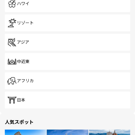
ハワイ
リゾート
アジア
中近東
アフリカ
日本
人気スポット