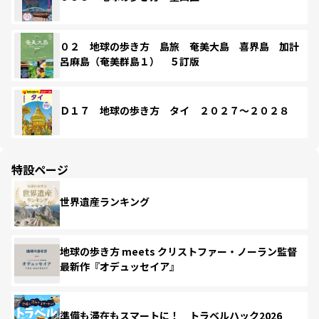
０２ 地球の歩き方 島旅 奄美大島 喜界島 加計
呂麻島（奄美群島１） ５訂版
Ｄ１７ 地球の歩き方 タイ ２０２７～２０２８
特設ページ
世界遺産ランキング
地球の歩き方 meets クリストファー・ノーラン監督
最新作『オデュッセイア』
準備も滞在もスマートに！ トラベルハック2026