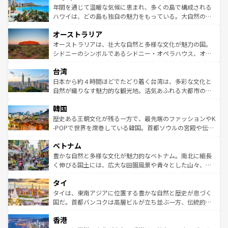
着のスイス情報は
コンテンツ一覧
を参照してほしい。
ンメントが詰まった刺激的なスポットだ。一方、アメリカ
年間を通じて温暖な気候に恵まれ、多くの島で構成される
西部には大自然が広がり、グランドキャニオンやイエロー
ハワイは、どの島も独自の魅力をもっている。大自然の神
ストーン国立公園といった絶景が堪能できる。さらに、南
秘を感じたいなら、火山が生み出した壮大な景観を誇るハ
オーストラリア
部のニューオーリンズでは、音楽と美食が融合した独特の
ワイ島は見逃せない。また、定番の観光地といえばオアフ
文化が魅力。旅行者はアメリカの各地域で異なる魅力を楽
島だが、静かな自然を求めるならマウイ島やカウアイ島が
オーストラリアは、壮大な自然と多様な文化が魅力の国。
しみながら、その多様性と豊かな歴史を感じることができ
おすすめ。エメラルドグリーンに輝く海をはじめ、豊かな
シドニーのシンボルであるシドニー・オペラハウス、オー
るだろう。車でのロードトリップや列車の旅も、アメリカ
文化や歴史が息づいている。「アロハスピリット」と呼ば
ストラリア東海岸北部に広がる大サンゴ礁地帯グレートバ
ならではの贅沢な旅のスタイルだ。 なお、新着のアメリカ
台湾
れるおもてなしの心で訪れる人々を迎えてくれるハワイの
リアリーフや大陸中央部にそびえるウルル（エアーズロッ
情報は
コンテンツ一覧
を参照してほしい。
人々、おいしいローカルフードやハワイアンミュージッ
ク）、タスマニアの美しい原生林やケアンズの熱帯雨林な
日本から約４時間ほどでたどり着く台湾は、多彩な文化と
ク、伝統的なフラダンスなど、すべてがハワイの魅力を彩
ど、見どころがたくさん。また、カフェやワイン、オージ
自然が織りなす魅力的な観光地。活気あふれる大都市の台
っている。訪れるたびに新しい発見と感動が待っているハ
ービーフなどの食文化も豊かで、美味しいものであふれて
北やノスタルジックな町並みが人気な九份（ジォウフェ
ワイを、存分に味わってほしい。 なお、新着のハワイ情報
韓国
いる。アクティビティも充実しており、サーフィンやダイ
ン）、静ひつな山岳地帯である台湾東部など、都市の喧騒
は
コンテンツ一覧
を参照してほしい。
ビング、ハイキングなど、アウトドア好きにはたまらな
と山間の静けさが共存しており、訪れる人に新しい発見と
歴史ある王朝文化が残る一方で、最先端のファッションやK
い。オーストラリアの多彩な魅力を存分に味わいつくそ
驚きをもたらしてくれる。また、奥深い台湾の食文化も魅
-POPで世界を席巻している韓国。首都ソウルの宮殿や伝統
う。 なお、新着のオーストラリア情報は
コンテンツ一覧
を
力で、夜市などの屋台グルメから高級料理、ヘルシーで美
家屋が並ぶエリアでは韓国の歴史と文化に浸ることがで
参照してほしい。
ベトナム
容にもいいと評判のスイーツなど、バラエティ豊かな料理
き、地方に足を延ばせば四季折々の自然美を楽しむことが
が味わえる。 なお、新着の台湾情報は
コンテンツ一覧
を参
できる。そして、キムチや焼肉、絶品のストリートフード
豊かな自然と多様な文化が魅力的なベトナム。南北に細長
照してほしい。
まで、さまざまな韓国料理が待っている。夜には、韓国な
く伸びる国土には、広大な田園風景や青々とした山々、世
らではのナイトライフも堪能できる。あたたかいホスピタ
界遺産に登録された壮大な自然景観が点在し、都市部では
タイ
リティに包まれながら、韓国の多彩な魅力を心ゆくまで味
急速な発展と共に伝統が息づく。ハノイの古い町並みやホ
わってみてほしい。 なお、新着の韓国情報は
コンテンツ一
ーチミン市のフランス統治時代の建物も、独特の雰囲気を
タイは、東南アジアに位置する豊かな自然と歴史が息づく
覧
を参照してほしい。
醸し出している。また、バラエティの豊かさとおいしさで
国だ。首都バンコクは高層ビルが立ち並ぶ一方、伝統的な
世界中の食通を魅了してやまないベトナム料理も魅力のひ
寺院や市場がいたるところに点在し、古きよき文化と現代
香港
とつ。フォーやバインミー、ベトナムコーヒーなどは、ぜ
の活気が交差している。北部ではチェンマイなどの山岳地