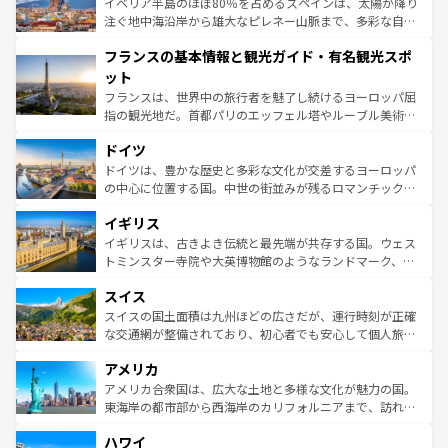
景など、自然景観も見逃せない。観光の合間には、本場の
イベリア半島のほぼ80％を占めるスペインは、太陽が降り
ピザやパスタなど、絶品のイタリア料理を堪能することも
注ぐ地中海沿岸から雄大なピレネー山脈まで、多彩な自然
できる。朝目覚めてから夜眠るまで、すべての瞬間を楽し
と文化が詰まったヨーロッパ屈指の旅行先だ。多様な地域
フランスの基本情報と観光ガイド・有名観光スポ
ませてくれるイタリアで、忘れられない旅をしてみよう！
文化が根付くこの国では、情熱的なフラメンコ、熱気あふ
なお、新着のイタリア情報は
コンテンツ一覧
を参照してほ
れる闘牛、そして美味しいタパスが生活の一部となってい
ット
しい。
る。首都マドリードの洗練された雰囲気や、バルセロナの
フランスは、世界中の旅行者を魅了し続けるヨーロッパ屈
アートに溢れた街角から、地方では古代ローマ遺跡や中世
指の観光地だ。首都パリのエッフェル塔やルーブル美術館
の城塞都市、穏やかなビーチリゾートまで多彩な表情を見
といった象徴的なスポットから、田舎町の古風な美しさま
せる。地方によって風土や気候が異なるスペインはその個
ドイツ
で、幅広い魅力が詰まっている。華麗な宮殿、歴史的な大
性で訪れる人を魅了する。 なお、新着のスペイン情報は
コ
聖堂、美しいビーチ、そして豊かな自然が、訪れる者を心
ドイツは、豊かな歴史と多彩な文化が交差するヨーロッパ
ンテンツ一覧
を参照してほしい。
から魅了する。また、フランスは美食の国としても知ら
の中心に位置する国。中世の街並みが残るロマンチック街
れ、フランス料理はユネスコ無形文化遺産にも登録されて
道から、未来を先取りするようなモダンな都市まで多様な
イギリス
いる。シャンパンの発祥地であるランス、プロヴァンスの
顔を持つこの国は、どこを歩いても飽きることがない。ベ
香り高いラベンダー畑など、多彩な楽しみ方が可能だ。さ
ルリンの文化的活気、バイエルン州のアルプスの絶景、そ
イギリスは、古きよき伝統と最先端が共存する国。ウェス
らに、パリ以外の地域にも魅力が溢れており、どの街角に
してライン川沿いのワイン畑といった風景は必見。ビール
トミンスター寺院や大英博物館のようなランドマーク、歴
も豊かな歴史と文化が息づいている。パリ以外の個性あふ
とソーセージを味わいながら地元の人と過ごす楽しい時間
史ある大学都市、美しい丘陵地帯や牧歌的な風景など、エ
れる地方に足を運ぶとそれぞれで全く異なる文化を体験で
スイス
は、お酒好きな人にはぜひ体験してほしい。 なお、新着の
リアごとに異なる魅力がある。また、優雅なアフタヌーン
きるだろう。 なお、新着のフランス情報は
コンテンツ一覧
ドイツ情報は
コンテンツ一覧
を参照してほしい。
ティー、ビール好きにはたまらない英国パブ、サッカー観
スイスの国土面積は九州ほどの広さだが、運行時刻が正確
を参照してほしい。
戦など、本場だからこそできる体験も豊富。イギリスを旅
な交通網が整備されており、初心者でも安心して個人旅行
して楽しみつくそう。 なお、新着のイギリス情報は
コンテ
を楽しめる。日本同様に時刻表どおりの旅が可能だ。中世
アメリカ
ンツ一覧
を参照してほしい。
の建物がそのまま残る町や、スイスならではのユニークな
博物館もあり、アルプス観光だけでなく町歩きも満喫する
アメリカ合衆国は、広大な土地と多様な文化が魅力の国。
ことができる。国民の所得が高いため物価も高いが、旅行
東海岸の都市部から西海岸のカリフォルニアまで、訪れる
者向けの交通パス提供のサービスもあり、うまく活用すれ
場所ごとに異なる風景と体験が待っている。ニューヨーク
ハワイ
ば市内交通費無料で観光を楽しむこともできる。 なお、新
のような巨大都市は、観光、ショッピング、エンターテイ