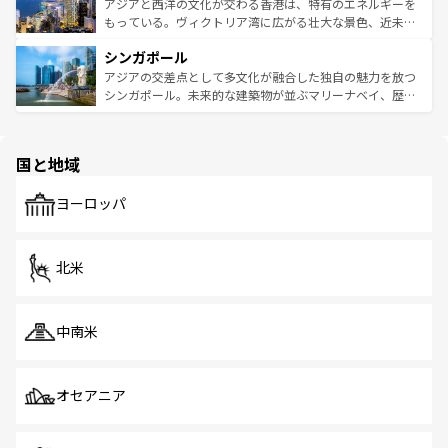
ひ現地で味わいたい。どの地域を訪れてもあたたかい人々
帯で自然と触れ合い、南部ではプーケットやクラビの美し
アジアと西洋の文化が交わる香港は、特有のエネルギーを
が旅行者を迎えてくれるので、きっと忘れられない旅にな
いビーチでリゾート気分を楽しむことができる。タイ料理
もっている。ヴィクトリア湾に広がる壮大な景色、近未来
るはずだ。 なお、新着のベトナム情報は
コンテンツ一覧
を
は世界的に有名で、屋台から高級レストランまで味覚を刺
的なアートスポット、そして歴史と現代が融合した町並
参照してほしい。
シンガポール
激する。気候は一年中温暖で、どの季節にも異なる楽しみ
み、どこを訪れても感動するはず。観光スポットが密集し
が待っている。親しみやすいタイの人々、仏教を中心とし
ており、効率よく見どころを回れるのも魅力。息をのむよ
アジアの交差点として多文化が融合した独自の魅力を放つ
た文化、そして多様な観光資源が、訪れる旅人を魅了し続
うな絶景から文化的な体験まで、香港を存分に楽しみ尽く
シンガポール。未来的な建築物が並ぶマリーナベイ、歴史
ける。 なお、新着のタイ情報は
コンテンツ一覧
を参照して
そう。 なお、新着の香港情報は
コンテンツ一覧
を参照して
と伝統を感じられるエスニックタウン、多数の緑豊かな公
ほしい。
ほしい。
園や自然保護区など、自然が調和した近代的な景観と文化
の多様性あふれるカラフルな町は、どこを歩いても新しい
国と地域
発見がある。さらに、治安のよさや充実した公共交通機関
も、旅行者にとっては魅力的なポイント。グルメも豊富
で、ホーカーズは地元の風情を楽しめる外せないスポット
ヨーロッパ
だ。訪れる人を飽きさせないシンガポールで、多様な魅力
を体感しよう。 なお、新着のシンガポール情報は
コンテン
ツ一覧
を参照してほしい。
北米
中南米
オセアニア