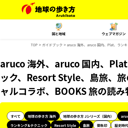
国と地域
ウェブマガジン
TOP
ガイドブック
aruco 海外、aruco 国内、Plat
aruco 海外、aruco 国内、
ック、Resort Style、島旅
ャルコラボ、BOOKS 旅の読
すべて
地球の歩き方 海外
地球の歩き方 Jシリーズ（国内）
aru
ランキング&テクニック
Resort Style
島旅
御朱印
歴史時