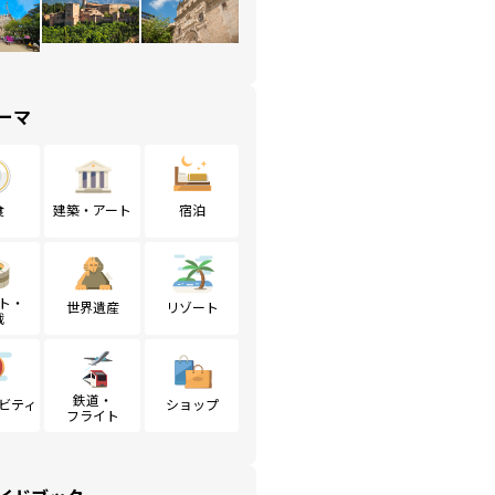
ーマ
食
建築・アート
宿泊
ト・
世界遺産
リゾート
戦
鉄道・
ビティ
ショップ
フライト