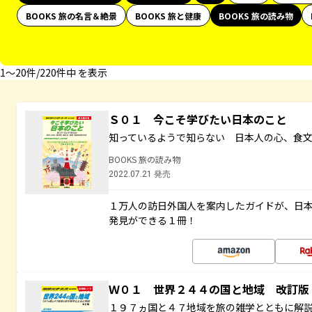
BOOKS 旅の名言＆絶景
BOOKS 旅と健康
BOOKS 旅の読み物
1〜20件/220件中 を表示
Ｓ０１ 今こそ学びたい日本のこと
知っているようで知らない 日本人の心、食
BOOKS 旅の読み物
2022.07.21 発売
１万人の訪日外国人を案内したガイドが、日
発見ができる１冊！
Ｗ０１ 世界２４４の国と地域 改訂版
１９７ヵ国と４７地域を旅の雑学とともに解