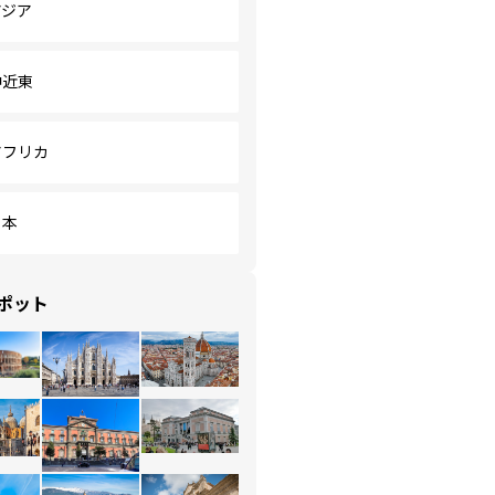
アジア
中近東
アフリカ
日本
ポット