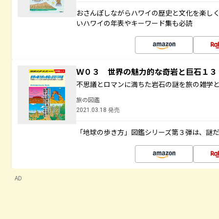
おさんぽしながらハワイの歴史と文化を楽し
いハワイの年表やキーワード集も必読
Ｗ０３ 世界の魅力的な奇岩と巨石１
不思議とロマンに満ちた岩石の謎を旅の雑学
旅の図鑑
2021.03.18 発売
「地球の歩き方」図鑑シリーズ第３弾は、謎
AD