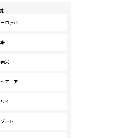
域
ヨーロッパ
北米
中南米
オセアニア
ハワイ
リゾート