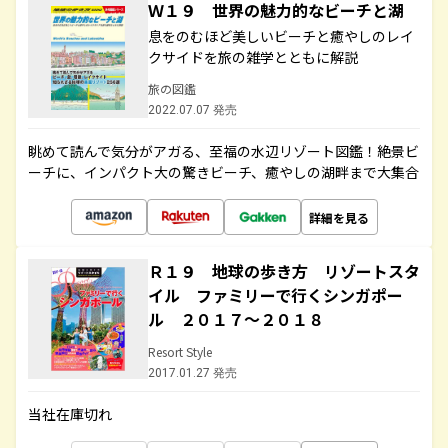
Ｗ１９ 世界の魅力的なビーチと湖
息をのむほど美しいビーチと癒やしのレイ
クサイドを旅の雑学とともに解説
旅の図鑑
2022.07.07 発売
眺めて読んで気分がアガる、至福の水辺リゾート図鑑！絶景ビ
ーチに、インパクト大の驚きビーチ、癒やしの湖畔まで大集合
詳細を見る
Ｒ１９ 地球の歩き方 リゾートスタ
イル ファミリーで行くシンガポー
ル ２０１７～２０１８
Resort Style
2017.01.27 発売
当社在庫切れ