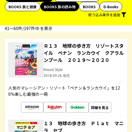
BOOKS 旅と健康
BOOKS 旅の読み物
BOOKS
D-Books
絞り込み条件を追加
41〜60件/197件中 を表示
Ｒ１３ 地球の歩き方 リゾートスタ
イル ペナン ランカウイ クアラル
ンプール ２０１９～２０２０
Resort Style
2018.09.26 発売
人気のマレーシアン・リゾート「ペナン＆ランカウイ」を12
0％楽しむ最強の一冊
詳細を見る
１３ 地球の歩き方 Ｐｌａｔ マニ
ラ セブ