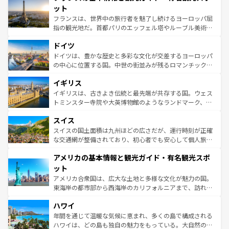
なお、新着のイタリア情報は
コンテンツ一覧
を参照してほ
れる闘牛、そして美味しいタパスが生活の一部となってい
ット
しい。
る。首都マドリードの洗練された雰囲気や、バルセロナの
フランスは、世界中の旅行者を魅了し続けるヨーロッパ屈
アートに溢れた街角から、地方では古代ローマ遺跡や中世
指の観光地だ。首都パリのエッフェル塔やルーブル美術館
の城塞都市、穏やかなビーチリゾートまで多彩な表情を見
といった象徴的なスポットから、田舎町の古風な美しさま
せる。地方によって風土や気候が異なるスペインはその個
ドイツ
で、幅広い魅力が詰まっている。華麗な宮殿、歴史的な大
性で訪れる人を魅了する。 なお、新着のスペイン情報は
コ
聖堂、美しいビーチ、そして豊かな自然が、訪れる者を心
ドイツは、豊かな歴史と多彩な文化が交差するヨーロッパ
ンテンツ一覧
を参照してほしい。
から魅了する。また、フランスは美食の国としても知ら
の中心に位置する国。中世の街並みが残るロマンチック街
れ、フランス料理はユネスコ無形文化遺産にも登録されて
道から、未来を先取りするようなモダンな都市まで多様な
イギリス
いる。シャンパンの発祥地であるランス、プロヴァンスの
顔を持つこの国は、どこを歩いても飽きることがない。ベ
香り高いラベンダー畑など、多彩な楽しみ方が可能だ。さ
ルリンの文化的活気、バイエルン州のアルプスの絶景、そ
イギリスは、古きよき伝統と最先端が共存する国。ウェス
らに、パリ以外の地域にも魅力が溢れており、どの街角に
してライン川沿いのワイン畑といった風景は必見。ビール
トミンスター寺院や大英博物館のようなランドマーク、歴
も豊かな歴史と文化が息づいている。パリ以外の個性あふ
とソーセージを味わいながら地元の人と過ごす楽しい時間
史ある大学都市、美しい丘陵地帯や牧歌的な風景など、エ
れる地方に足を運ぶとそれぞれで全く異なる文化を体験で
スイス
は、お酒好きな人にはぜひ体験してほしい。 なお、新着の
リアごとに異なる魅力がある。また、優雅なアフタヌーン
きるだろう。 なお、新着のフランス情報は
コンテンツ一覧
ドイツ情報は
コンテンツ一覧
を参照してほしい。
ティー、ビール好きにはたまらない英国パブ、サッカー観
スイスの国土面積は九州ほどの広さだが、運行時刻が正確
を参照してほしい。
戦など、本場だからこそできる体験も豊富。イギリスを旅
な交通網が整備されており、初心者でも安心して個人旅行
して楽しみつくそう。 なお、新着のイギリス情報は
コンテ
を楽しめる。日本同様に時刻表どおりの旅が可能だ。中世
アメリカの基本情報と観光ガイド・有名観光スポ
ンツ一覧
を参照してほしい。
の建物がそのまま残る町や、スイスならではのユニークな
博物館もあり、アルプス観光だけでなく町歩きも満喫する
ット
ことができる。国民の所得が高いため物価も高いが、旅行
アメリカ合衆国は、広大な土地と多様な文化が魅力の国。
者向けの交通パス提供のサービスもあり、うまく活用すれ
東海岸の都市部から西海岸のカリフォルニアまで、訪れる
ば市内交通費無料で観光を楽しむこともできる。 なお、新
場所ごとに異なる風景と体験が待っている。ニューヨーク
着のスイス情報は
コンテンツ一覧
を参照してほしい。
ハワイ
のような巨大都市は、観光、ショッピング、エンターテイ
ンメントが詰まった刺激的なスポットだ。一方、アメリカ
年間を通じて温暖な気候に恵まれ、多くの島で構成される
西部には大自然が広がり、グランドキャニオンやイエロー
ハワイは、どの島も独自の魅力をもっている。大自然の神