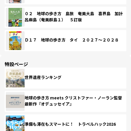
０２ 地球の歩き方 島旅 奄美大島 喜界島 加計
呂麻島（奄美群島１） ５訂版
Ｄ１７ 地球の歩き方 タイ ２０２７～２０２８
特設ページ
世界遺産ランキング
地球の歩き方 meets クリストファー・ノーラン監督
最新作『オデュッセイア』
準備も滞在もスマートに！ トラベルハック2026