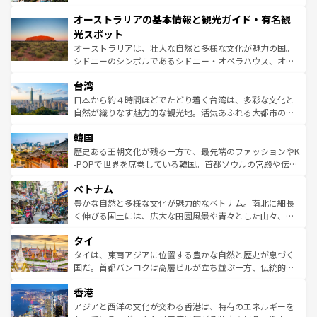
ストーン国立公園といった絶景が堪能できる。さらに、南
秘を感じたいなら、火山が生み出した壮大な景観を誇るハ
オーストラリアの基本情報と観光ガイド・有名観
部のニューオーリンズでは、音楽と美食が融合した独特の
ワイ島は見逃せない。また、定番の観光地といえばオアフ
文化が魅力。旅行者はアメリカの各地域で異なる魅力を楽
島だが、静かな自然を求めるならマウイ島やカウアイ島が
光スポット
しみながら、その多様性と豊かな歴史を感じることができ
おすすめ。エメラルドグリーンに輝く海をはじめ、豊かな
オーストラリアは、壮大な自然と多様な文化が魅力の国。
るだろう。車でのロードトリップや列車の旅も、アメリカ
文化や歴史が息づいている。「アロハスピリット」と呼ば
シドニーのシンボルであるシドニー・オペラハウス、オー
ならではの贅沢な旅のスタイルだ。 なお、新着のアメリカ
れるおもてなしの心で訪れる人々を迎えてくれるハワイの
ストラリア東海岸北部に広がる大サンゴ礁地帯グレートバ
情報は
コンテンツ一覧
を参照してほしい。
人々、おいしいローカルフードやハワイアンミュージッ
台湾
リアリーフや大陸中央部にそびえるウルル（エアーズロッ
ク、伝統的なフラダンスなど、すべてがハワイの魅力を彩
ク）、タスマニアの美しい原生林やケアンズの熱帯雨林な
日本から約４時間ほどでたどり着く台湾は、多彩な文化と
っている。訪れるたびに新しい発見と感動が待っているハ
ど、見どころがたくさん。また、カフェやワイン、オージ
自然が織りなす魅力的な観光地。活気あふれる大都市の台
ワイを、存分に味わってほしい。 なお、新着のハワイ情報
ービーフなどの食文化も豊かで、美味しいものであふれて
北やノスタルジックな町並みが人気な九份（ジォウフェ
は
コンテンツ一覧
を参照してほしい。
韓国
いる。アクティビティも充実しており、サーフィンやダイ
ン）、静ひつな山岳地帯である台湾東部など、都市の喧騒
ビング、ハイキングなど、アウトドア好きにはたまらな
と山間の静けさが共存しており、訪れる人に新しい発見と
歴史ある王朝文化が残る一方で、最先端のファッションやK
い。オーストラリアの多彩な魅力を存分に味わいつくそ
驚きをもたらしてくれる。また、奥深い台湾の食文化も魅
-POPで世界を席巻している韓国。首都ソウルの宮殿や伝統
う。 なお、新着のオーストラリア情報は
コンテンツ一覧
を
力で、夜市などの屋台グルメから高級料理、ヘルシーで美
家屋が並ぶエリアでは韓国の歴史と文化に浸ることがで
参照してほしい。
ベトナム
容にもいいと評判のスイーツなど、バラエティ豊かな料理
き、地方に足を延ばせば四季折々の自然美を楽しむことが
が味わえる。 なお、新着の台湾情報は
コンテンツ一覧
を参
できる。そして、キムチや焼肉、絶品のストリートフード
豊かな自然と多様な文化が魅力的なベトナム。南北に細長
照してほしい。
まで、さまざまな韓国料理が待っている。夜には、韓国な
く伸びる国土には、広大な田園風景や青々とした山々、世
らではのナイトライフも堪能できる。あたたかいホスピタ
界遺産に登録された壮大な自然景観が点在し、都市部では
タイ
リティに包まれながら、韓国の多彩な魅力を心ゆくまで味
急速な発展と共に伝統が息づく。ハノイの古い町並みやホ
わってみてほしい。 なお、新着の韓国情報は
コンテンツ一
ーチミン市のフランス統治時代の建物も、独特の雰囲気を
タイは、東南アジアに位置する豊かな自然と歴史が息づく
覧
を参照してほしい。
醸し出している。また、バラエティの豊かさとおいしさで
国だ。首都バンコクは高層ビルが立ち並ぶ一方、伝統的な
世界中の食通を魅了してやまないベトナム料理も魅力のひ
寺院や市場がいたるところに点在し、古きよき文化と現代
香港
とつ。フォーやバインミー、ベトナムコーヒーなどは、ぜ
の活気が交差している。北部ではチェンマイなどの山岳地
ひ現地で味わいたい。どの地域を訪れてもあたたかい人々
帯で自然と触れ合い、南部ではプーケットやクラビの美し
アジアと西洋の文化が交わる香港は、特有のエネルギーを