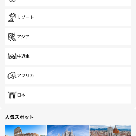
リゾート
アジア
中近東
アフリカ
日本
人気スポット