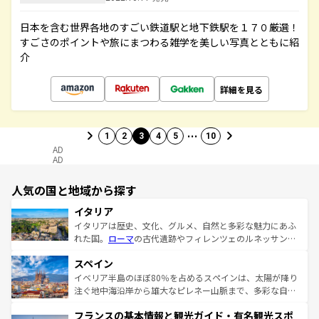
日本を含む世界各地のすごい鉄道駅と地下鉄駅を１７０厳選！
すごさのポイントや旅にまつわる雑学を美しい写真とともに紹
介
詳細を見る
…
1
2
3
4
5
10
AD
AD
人気の国と地域から探す
イタリア
イタリアは歴史、文化、グルメ、自然と多彩な魅力にあふ
れた国。
ローマ
の古代遺跡やフィレンツェのルネッサンス
美術、ヴェネツィアの運河など、歴史あるスポットはもち
スペイン
ろん、トスカーナの美しい田園風景やアマルフィ海岸の絶
景など、自然景観も見逃せない。観光の合間には、本場の
イベリア半島のほぼ80％を占めるスペインは、太陽が降り
ピザやパスタなど、絶品のイタリア料理を堪能することも
注ぐ地中海沿岸から雄大なピレネー山脈まで、多彩な自然
できる。朝目覚めてから夜眠るまで、すべての瞬間を楽し
と文化が詰まったヨーロッパ屈指の旅行先だ。多様な地域
フランスの基本情報と観光ガイド・有名観光スポ
ませてくれるイタリアで、忘れられない旅をしてみよう！
文化が根付くこの国では、情熱的なフラメンコ、熱気あふ