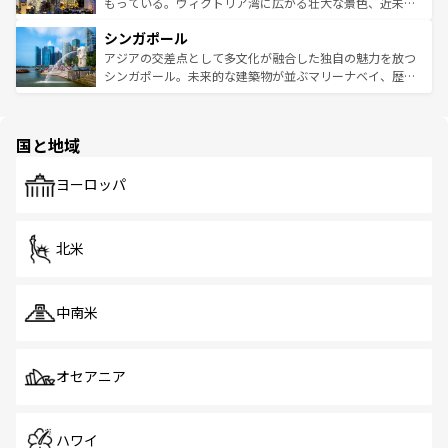
が旅行者を迎えてくれるので、きっと忘れられない旅にな
いビーチでリゾート気分を楽しむことができる。タイ料理
もっている。ヴィクトリア湾に広がる壮大な景色、近未来
るはずだ。 なお、新着のベトナム情報は
コンテンツ一覧
を
は世界的に有名で、屋台から高級レストランまで味覚を刺
的なアートスポット、そして歴史と現代が融合した町並
参照してほしい。
シンガポール
激する。気候は一年中温暖で、どの季節にも異なる楽しみ
み、どこを訪れても感動するはず。観光スポットが密集し
が待っている。親しみやすいタイの人々、仏教を中心とし
ており、効率よく見どころを回れるのも魅力。息をのむよ
アジアの交差点として多文化が融合した独自の魅力を放つ
た文化、そして多様な観光資源が、訪れる旅人を魅了し続
うな絶景から文化的な体験まで、香港を存分に楽しみ尽く
シンガポール。未来的な建築物が並ぶマリーナベイ、歴史
ける。 なお、新着のタイ情報は
コンテンツ一覧
を参照して
そう。 なお、新着の香港情報は
コンテンツ一覧
を参照して
と伝統を感じられるエスニックタウン、多数の緑豊かな公
ほしい。
ほしい。
園や自然保護区など、自然が調和した近代的な景観と文化
の多様性あふれるカラフルな町は、どこを歩いても新しい
国と地域
発見がある。さらに、治安のよさや充実した公共交通機関
も、旅行者にとっては魅力的なポイント。グルメも豊富
で、ホーカーズは地元の風情を楽しめる外せないスポット
ヨーロッパ
だ。訪れる人を飽きさせないシンガポールで、多様な魅力
を体感しよう。 なお、新着のシンガポール情報は
コンテン
ツ一覧
を参照してほしい。
北米
中南米
オセアニア
ハワイ