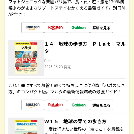
フォトジェニックな楽園バリ島で、食・買・遊・癒を120％満
喫♪わがままなリゾートステイをかなえる最強ガイド。別冊M
AP付き！
詳細を見る
１４ 地球の歩き方 Ｐｌａｔ マル
タ
Plat
2025.06.23 発売
これ１冊にすべて凝縮！軽くて持ち歩きに便利な「地球の歩き
方」のコンパクト版。マルタの最新情報満載の最強ガイド！
詳細を見る
Ｗ１５ 地球の果ての歩き方
一度は行きたい世界の「端っこ」を景観＆