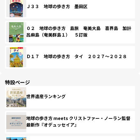
Ｊ３３ 地球の歩き方 墨田区
０２ 地球の歩き方 島旅 奄美大島 喜界島 加計
呂麻島（奄美群島１） ５訂版
Ｄ１７ 地球の歩き方 タイ ２０２７～２０２８
特設ページ
世界遺産ランキング
地球の歩き方 meets クリストファー・ノーラン監督
最新作『オデュッセイア』