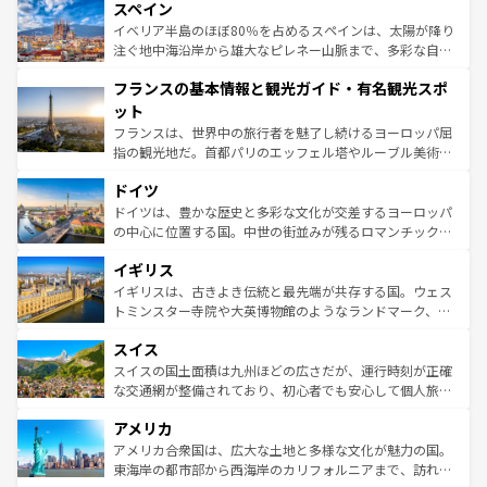
スペイン
ろん、トスカーナの美しい田園風景やアマルフィ海岸の絶
景など、自然景観も見逃せない。観光の合間には、本場の
イベリア半島のほぼ80％を占めるスペインは、太陽が降り
ピザやパスタなど、絶品のイタリア料理を堪能することも
注ぐ地中海沿岸から雄大なピレネー山脈まで、多彩な自然
できる。朝目覚めてから夜眠るまで、すべての瞬間を楽し
と文化が詰まったヨーロッパ屈指の旅行先だ。多様な地域
フランスの基本情報と観光ガイド・有名観光スポ
ませてくれるイタリアで、忘れられない旅をしてみよう！
文化が根付くこの国では、情熱的なフラメンコ、熱気あふ
なお、新着のイタリア情報は
コンテンツ一覧
を参照してほ
れる闘牛、そして美味しいタパスが生活の一部となってい
ット
しい。
る。首都マドリードの洗練された雰囲気や、バルセロナの
フランスは、世界中の旅行者を魅了し続けるヨーロッパ屈
アートに溢れた街角から、地方では古代ローマ遺跡や中世
指の観光地だ。首都パリのエッフェル塔やルーブル美術館
の城塞都市、穏やかなビーチリゾートまで多彩な表情を見
といった象徴的なスポットから、田舎町の古風な美しさま
せる。地方によって風土や気候が異なるスペインはその個
ドイツ
で、幅広い魅力が詰まっている。華麗な宮殿、歴史的な大
性で訪れる人を魅了する。 なお、新着のスペイン情報は
コ
聖堂、美しいビーチ、そして豊かな自然が、訪れる者を心
ドイツは、豊かな歴史と多彩な文化が交差するヨーロッパ
ンテンツ一覧
を参照してほしい。
から魅了する。また、フランスは美食の国としても知ら
の中心に位置する国。中世の街並みが残るロマンチック街
れ、フランス料理はユネスコ無形文化遺産にも登録されて
道から、未来を先取りするようなモダンな都市まで多様な
イギリス
いる。シャンパンの発祥地であるランス、プロヴァンスの
顔を持つこの国は、どこを歩いても飽きることがない。ベ
香り高いラベンダー畑など、多彩な楽しみ方が可能だ。さ
ルリンの文化的活気、バイエルン州のアルプスの絶景、そ
イギリスは、古きよき伝統と最先端が共存する国。ウェス
らに、パリ以外の地域にも魅力が溢れており、どの街角に
してライン川沿いのワイン畑といった風景は必見。ビール
トミンスター寺院や大英博物館のようなランドマーク、歴
も豊かな歴史と文化が息づいている。パリ以外の個性あふ
とソーセージを味わいながら地元の人と過ごす楽しい時間
史ある大学都市、美しい丘陵地帯や牧歌的な風景など、エ
れる地方に足を運ぶとそれぞれで全く異なる文化を体験で
スイス
は、お酒好きな人にはぜひ体験してほしい。 なお、新着の
リアごとに異なる魅力がある。また、優雅なアフタヌーン
きるだろう。 なお、新着のフランス情報は
コンテンツ一覧
ドイツ情報は
コンテンツ一覧
を参照してほしい。
ティー、ビール好きにはたまらない英国パブ、サッカー観
スイスの国土面積は九州ほどの広さだが、運行時刻が正確
を参照してほしい。
戦など、本場だからこそできる体験も豊富。イギリスを旅
な交通網が整備されており、初心者でも安心して個人旅行
して楽しみつくそう。 なお、新着のイギリス情報は
コンテ
を楽しめる。日本同様に時刻表どおりの旅が可能だ。中世
アメリカ
ンツ一覧
を参照してほしい。
の建物がそのまま残る町や、スイスならではのユニークな
博物館もあり、アルプス観光だけでなく町歩きも満喫する
アメリカ合衆国は、広大な土地と多様な文化が魅力の国。
ことができる。国民の所得が高いため物価も高いが、旅行
東海岸の都市部から西海岸のカリフォルニアまで、訪れる