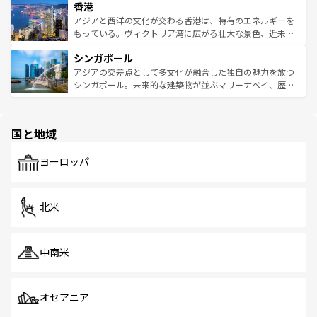
香港
とつ。フォーやバインミー、ベトナムコーヒーなどは、ぜ
の活気が交差している。北部ではチェンマイなどの山岳地
ひ現地で味わいたい。どの地域を訪れてもあたたかい人々
帯で自然と触れ合い、南部ではプーケットやクラビの美し
アジアと西洋の文化が交わる香港は、特有のエネルギーを
が旅行者を迎えてくれるので、きっと忘れられない旅にな
いビーチでリゾート気分を楽しむことができる。タイ料理
もっている。ヴィクトリア湾に広がる壮大な景色、近未来
るはずだ。 なお、新着のベトナム情報は
コンテンツ一覧
を
は世界的に有名で、屋台から高級レストランまで味覚を刺
的なアートスポット、そして歴史と現代が融合した町並
参照してほしい。
シンガポール
激する。気候は一年中温暖で、どの季節にも異なる楽しみ
み、どこを訪れても感動するはず。観光スポットが密集し
が待っている。親しみやすいタイの人々、仏教を中心とし
ており、効率よく見どころを回れるのも魅力。息をのむよ
アジアの交差点として多文化が融合した独自の魅力を放つ
た文化、そして多様な観光資源が、訪れる旅人を魅了し続
うな絶景から文化的な体験まで、香港を存分に楽しみ尽く
シンガポール。未来的な建築物が並ぶマリーナベイ、歴史
ける。 なお、新着のタイ情報は
コンテンツ一覧
を参照して
そう。 なお、新着の香港情報は
コンテンツ一覧
を参照して
と伝統を感じられるエスニックタウン、多数の緑豊かな公
ほしい。
ほしい。
園や自然保護区など、自然が調和した近代的な景観と文化
の多様性あふれるカラフルな町は、どこを歩いても新しい
国と地域
発見がある。さらに、治安のよさや充実した公共交通機関
も、旅行者にとっては魅力的なポイント。グルメも豊富
で、ホーカーズは地元の風情を楽しめる外せないスポット
ヨーロッパ
だ。訪れる人を飽きさせないシンガポールで、多様な魅力
を体感しよう。 なお、新着のシンガポール情報は
コンテン
ツ一覧
を参照してほしい。
北米
中南米
オセアニア