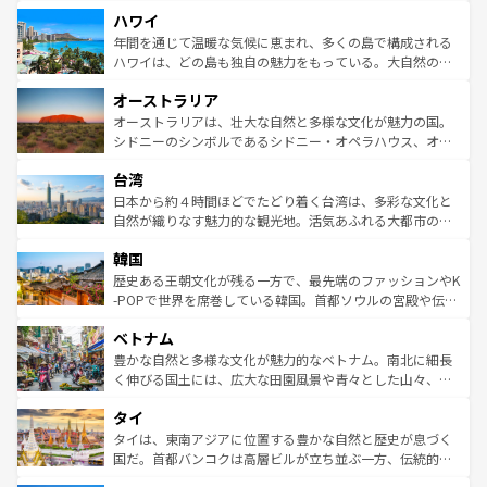
者向けの交通パス提供のサービスもあり、うまく活用すれ
場所ごとに異なる風景と体験が待っている。ニューヨーク
ハワイ
ば市内交通費無料で観光を楽しむこともできる。 なお、新
のような巨大都市は、観光、ショッピング、エンターテイ
着のスイス情報は
コンテンツ一覧
を参照してほしい。
ンメントが詰まった刺激的なスポットだ。一方、アメリカ
年間を通じて温暖な気候に恵まれ、多くの島で構成される
西部には大自然が広がり、グランドキャニオンやイエロー
ハワイは、どの島も独自の魅力をもっている。大自然の神
ストーン国立公園といった絶景が堪能できる。さらに、南
秘を感じたいなら、火山が生み出した壮大な景観を誇るハ
オーストラリア
部のニューオーリンズでは、音楽と美食が融合した独特の
ワイ島は見逃せない。また、定番の観光地といえばオアフ
文化が魅力。旅行者はアメリカの各地域で異なる魅力を楽
島だが、静かな自然を求めるならマウイ島やカウアイ島が
オーストラリアは、壮大な自然と多様な文化が魅力の国。
しみながら、その多様性と豊かな歴史を感じることができ
おすすめ。エメラルドグリーンに輝く海をはじめ、豊かな
シドニーのシンボルであるシドニー・オペラハウス、オー
るだろう。車でのロードトリップや列車の旅も、アメリカ
文化や歴史が息づいている。「アロハスピリット」と呼ば
ストラリア東海岸北部に広がる大サンゴ礁地帯グレートバ
ならではの贅沢な旅のスタイルだ。 なお、新着のアメリカ
台湾
れるおもてなしの心で訪れる人々を迎えてくれるハワイの
リアリーフや大陸中央部にそびえるウルル（エアーズロッ
情報は
コンテンツ一覧
を参照してほしい。
人々、おいしいローカルフードやハワイアンミュージッ
ク）、タスマニアの美しい原生林やケアンズの熱帯雨林な
日本から約４時間ほどでたどり着く台湾は、多彩な文化と
ク、伝統的なフラダンスなど、すべてがハワイの魅力を彩
ど、見どころがたくさん。また、カフェやワイン、オージ
自然が織りなす魅力的な観光地。活気あふれる大都市の台
っている。訪れるたびに新しい発見と感動が待っているハ
ービーフなどの食文化も豊かで、美味しいものであふれて
北やノスタルジックな町並みが人気な九份（ジォウフェ
ワイを、存分に味わってほしい。 なお、新着のハワイ情報
韓国
いる。アクティビティも充実しており、サーフィンやダイ
ン）、静ひつな山岳地帯である台湾東部など、都市の喧騒
は
コンテンツ一覧
を参照してほしい。
ビング、ハイキングなど、アウトドア好きにはたまらな
と山間の静けさが共存しており、訪れる人に新しい発見と
歴史ある王朝文化が残る一方で、最先端のファッションやK
い。オーストラリアの多彩な魅力を存分に味わいつくそ
驚きをもたらしてくれる。また、奥深い台湾の食文化も魅
-POPで世界を席巻している韓国。首都ソウルの宮殿や伝統
う。 なお、新着のオーストラリア情報は
コンテンツ一覧
を
力で、夜市などの屋台グルメから高級料理、ヘルシーで美
家屋が並ぶエリアでは韓国の歴史と文化に浸ることがで
参照してほしい。
ベトナム
容にもいいと評判のスイーツなど、バラエティ豊かな料理
き、地方に足を延ばせば四季折々の自然美を楽しむことが
が味わえる。 なお、新着の台湾情報は
コンテンツ一覧
を参
できる。そして、キムチや焼肉、絶品のストリートフード
豊かな自然と多様な文化が魅力的なベトナム。南北に細長
照してほしい。
まで、さまざまな韓国料理が待っている。夜には、韓国な
く伸びる国土には、広大な田園風景や青々とした山々、世
らではのナイトライフも堪能できる。あたたかいホスピタ
界遺産に登録された壮大な自然景観が点在し、都市部では
タイ
リティに包まれながら、韓国の多彩な魅力を心ゆくまで味
急速な発展と共に伝統が息づく。ハノイの古い町並みやホ
わってみてほしい。 なお、新着の韓国情報は
コンテンツ一
ーチミン市のフランス統治時代の建物も、独特の雰囲気を
タイは、東南アジアに位置する豊かな自然と歴史が息づく
覧
を参照してほしい。
醸し出している。また、バラエティの豊かさとおいしさで
国だ。首都バンコクは高層ビルが立ち並ぶ一方、伝統的な
世界中の食通を魅了してやまないベトナム料理も魅力のひ
寺院や市場がいたるところに点在し、古きよき文化と現代