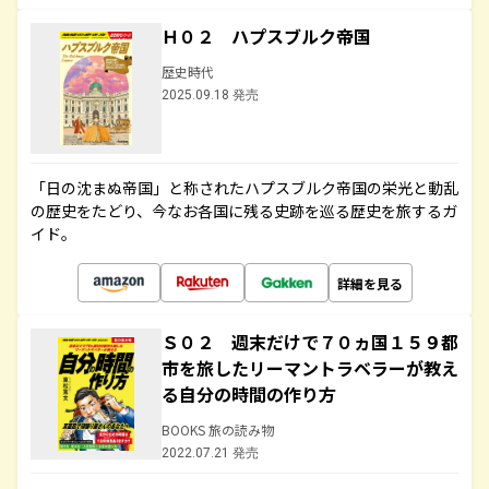
Ｈ０２ ハプスブルク帝国
歴史時代
2025.09.18 発売
「日の沈まぬ帝国」と称されたハプスブルク帝国の栄光と動乱
の歴史をたどり、今なお各国に残る史跡を巡る歴史を旅するガ
イド。
詳細を見る
Ｓ０２ 週末だけで７０ヵ国１５９都
市を旅したリーマントラベラーが教え
る自分の時間の作り方
BOOKS 旅の読み物
2022.07.21 発売