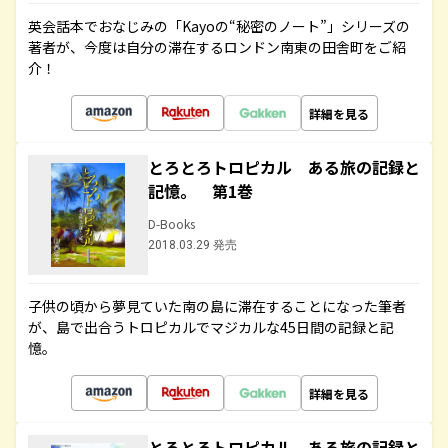
英会話本でおなじみの「Kayoの“秘密のノート”」シリーズの
著者が、今度は自分の滞在するロンドン南東の田舎町をご紹
介！
詳細を見る
とろとろトロピカル ある旅の記録と
記憶。 第1巻
D-Books
2018.03.29 発売
子供の頃から夢見ていた南の島に滞在することになった筆者
が、島で出合うトロピカルでマジカルな45日間の記録と記
憶。
詳細を見る
とろとろトロピカル ある旅の記録と