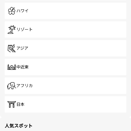
ハワイ
リゾート
アジア
中近東
アフリカ
日本
人気スポット