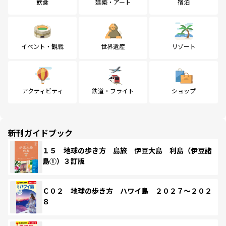
飲食
建築・アート
宿泊
イベント・観戦
世界遺産
リゾート
アクティビティ
鉄道・フライト
ショップ
新刊ガイドブック
１５ 地球の歩き方 島旅 伊豆大島 利島（伊豆諸
島①）３訂版
Ｃ０２ 地球の歩き方 ハワイ島 ２０２７～２０２
８