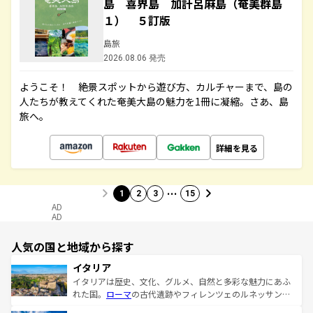
島 喜界島 加計呂麻島（奄美群島
１） ５訂版
島旅
2026.08.06 発売
ようこそ！ 絶景スポットから遊び方、カルチャーまで、島の
人たちが教えてくれた奄美大島の魅力を1冊に凝縮。さあ、島
旅へ。
詳細を見る
…
1
2
3
15
AD
AD
人気の国と地域から探す
イタリア
イタリアは歴史、文化、グルメ、自然と多彩な魅力にあふ
れた国。
ローマ
の古代遺跡やフィレンツェのルネッサンス
美術、ヴェネツィアの運河など、歴史あるスポットはもち