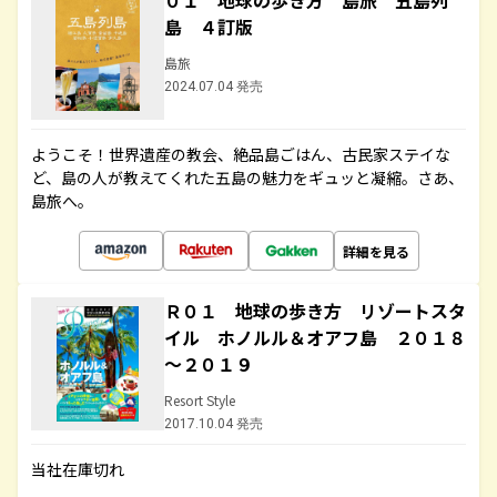
０１ 地球の歩き方 島旅 五島列
島 ４訂版
島旅
2024.07.04 発売
ようこそ！世界遺産の教会、絶品島ごはん、古民家ステイな
ど、島の人が教えてくれた五島の魅力をギュッと凝縮。さあ、
島旅へ。
詳細を見る
Ｒ０１ 地球の歩き方 リゾートスタ
イル ホノルル＆オアフ島 ２０１８
～２０１９
Resort Style
2017.10.04 発売
当社在庫切れ