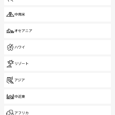
中南米
オセアニア
ハワイ
リゾート
アジア
中近東
アフリカ