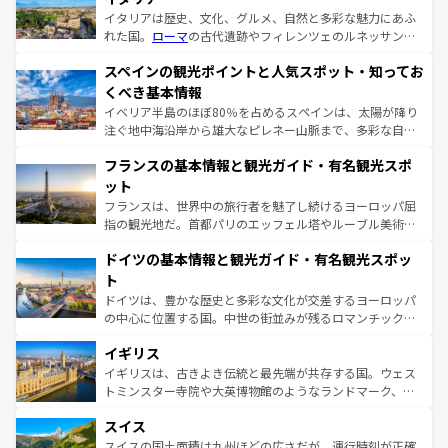
イタリアは歴史、文化、グルメ、自然と多彩な魅力にあふ
れた国。
ローマ
の古代遺跡やフィレンツェのルネッサンス
美術、ヴェネツィアの運河など、歴史あるスポットはもち
スペインの観光ポイントと人気スポット・知ってお
ろん、トスカーナの美しい田園風景やアマルフィ海岸の絶
景など、自然景観も見逃せない。観光の合間には、本場の
くべき基本情報
ピザやパスタなど、絶品のイタリア料理を堪能することも
イベリア半島のほぼ80％を占めるスペインは、太陽が降り
できる。朝目覚めてから夜眠るまで、すべての瞬間を楽し
注ぐ地中海沿岸から雄大なピレネー山脈まで、多彩な自然
ませてくれるイタリアで、忘れられない旅をしてみよう！
と文化が詰まったヨーロッパ屈指の旅行先だ。多様な地域
なお、新着のイタリア情報は
コンテンツ一覧
を参照してほ
フランスの基本情報と観光ガイド・有名観光スポ
文化が根付くこの国では、情熱的なフラメンコ、熱気あふ
しい。
れる闘牛、そして美味しいタパスが生活の一部となってい
ット
る。首都マドリードの洗練された雰囲気や、バルセロナの
フランスは、世界中の旅行者を魅了し続けるヨーロッパ屈
アートに溢れた街角から、地方では古代ローマ遺跡や中世
指の観光地だ。首都パリのエッフェル塔やルーブル美術館
の城塞都市、穏やかなビーチリゾートまで多彩な表情を見
といった象徴的なスポットから、田舎町の古風な美しさま
せる。地方によって風土や気候が異なるスペインはその個
ドイツの基本情報と観光ガイド・有名観光スポッ
で、幅広い魅力が詰まっている。華麗な宮殿、歴史的な大
性で訪れる人を魅了する。 なお、新着のスペイン情報は
コ
聖堂、美しいビーチ、そして豊かな自然が、訪れる者を心
ト
ンテンツ一覧
を参照してほしい。
から魅了する。また、フランスは美食の国としても知ら
ドイツは、豊かな歴史と多彩な文化が交差するヨーロッパ
れ、フランス料理はユネスコ無形文化遺産にも登録されて
の中心に位置する国。中世の街並みが残るロマンチック街
いる。シャンパンの発祥地であるランス、プロヴァンスの
道から、未来を先取りするようなモダンな都市まで多様な
香り高いラベンダー畑など、多彩な楽しみ方が可能だ。さ
イギリス
顔を持つこの国は、どこを歩いても飽きることがない。ベ
らに、パリ以外の地域にも魅力が溢れており、どの街角に
ルリンの文化的活気、バイエルン州のアルプスの絶景、そ
イギリスは、古きよき伝統と最先端が共存する国。ウェス
も豊かな歴史と文化が息づいている。パリ以外の個性あふ
してライン川沿いのワイン畑といった風景は必見。ビール
トミンスター寺院や大英博物館のようなランドマーク、歴
れる地方に足を運ぶとそれぞれで全く異なる文化を体験で
とソーセージを味わいながら地元の人と過ごす楽しい時間
史ある大学都市、美しい丘陵地帯や牧歌的な風景など、エ
きるだろう。 なお、新着のフランス情報は
コンテンツ一覧
スイス
は、お酒好きな人にはぜひ体験してほしい。 なお、新着の
リアごとに異なる魅力がある。また、優雅なアフタヌーン
を参照してほしい。
ドイツ情報は
コンテンツ一覧
を参照してほしい。
ティー、ビール好きにはたまらない英国パブ、サッカー観
スイスの国土面積は九州ほどの広さだが、運行時刻が正確