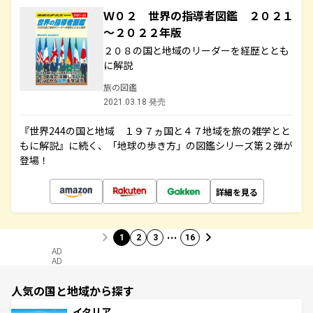
Ｗ０２ 世界の指導者図鑑 ２０２１
～２０２２年版
２０８の国と地域のリーダーを経歴ととも
に解説
旅の図鑑
2021.03.18 発売
『世界244の国と地域 １９７ヵ国と４７地域を旅の雑学とと
もに解説』に続く、「地球の歩き方」の図鑑シリーズ第２弾が
登場！
詳細を見る
…
1
2
3
16
AD
AD
人気の国と地域から探す
イタリア