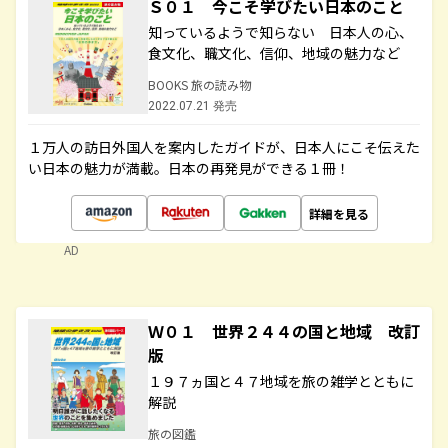
Ｓ０１ 今こそ学びたい日本のこと
知っているようで知らない 日本人の心、
食文化、職文化、信仰、地域の魅力など
BOOKS 旅の読み物
2022.07.21 発売
１万人の訪日外国人を案内したガイドが、日本人にこそ伝えた
い日本の魅力が満載。日本の再発見ができる１冊！
詳細を見る
AD
Ｗ０１ 世界２４４の国と地域 改訂
版
１９７ヵ国と４７地域を旅の雑学とともに
解説
旅の図鑑