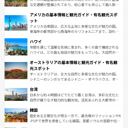
戦など、本場だからこそできる体験も豊富。イギリスを旅
な交通網が整備されており、初心者でも安心して個人旅行
して楽しみつくそう。 なお、新着のイギリス情報は
コンテ
を楽しめる。日本同様に時刻表どおりの旅が可能だ。中世
アメリカの基本情報と観光ガイド・有名観光スポ
ンツ一覧
を参照してほしい。
の建物がそのまま残る町や、スイスならではのユニークな
博物館もあり、アルプス観光だけでなく町歩きも満喫する
ット
ことができる。国民の所得が高いため物価も高いが、旅行
アメリカ合衆国は、広大な土地と多様な文化が魅力の国。
者向けの交通パス提供のサービスもあり、うまく活用すれ
東海岸の都市部から西海岸のカリフォルニアまで、訪れる
ば市内交通費無料で観光を楽しむこともできる。 なお、新
場所ごとに異なる風景と体験が待っている。ニューヨーク
着のスイス情報は
コンテンツ一覧
を参照してほしい。
ハワイ
のような巨大都市は、観光、ショッピング、エンターテイ
ンメントが詰まった刺激的なスポットだ。一方、アメリカ
年間を通じて温暖な気候に恵まれ、多くの島で構成される
西部には大自然が広がり、グランドキャニオンやイエロー
ハワイは、どの島も独自の魅力をもっている。大自然の神
ストーン国立公園といった絶景が堪能できる。さらに、南
秘を感じたいなら、火山が生み出した壮大な景観を誇るハ
オーストラリアの基本情報と観光ガイド・有名観
部のニューオーリンズでは、音楽と美食が融合した独特の
ワイ島は見逃せない。また、定番の観光地といえばオアフ
文化が魅力。旅行者はアメリカの各地域で異なる魅力を楽
島だが、静かな自然を求めるならマウイ島やカウアイ島が
光スポット
しみながら、その多様性と豊かな歴史を感じることができ
おすすめ。エメラルドグリーンに輝く海をはじめ、豊かな
オーストラリアは、壮大な自然と多様な文化が魅力の国。
るだろう。車でのロードトリップや列車の旅も、アメリカ
文化や歴史が息づいている。「アロハスピリット」と呼ば
シドニーのシンボルであるシドニー・オペラハウス、オー
ならではの贅沢な旅のスタイルだ。 なお、新着のアメリカ
れるおもてなしの心で訪れる人々を迎えてくれるハワイの
ストラリア東海岸北部に広がる大サンゴ礁地帯グレートバ
情報は
コンテンツ一覧
を参照してほしい。
人々、おいしいローカルフードやハワイアンミュージッ
台湾
リアリーフや大陸中央部にそびえるウルル（エアーズロッ
ク、伝統的なフラダンスなど、すべてがハワイの魅力を彩
ク）、タスマニアの美しい原生林やケアンズの熱帯雨林な
日本から約４時間ほどでたどり着く台湾は、多彩な文化と
っている。訪れるたびに新しい発見と感動が待っているハ
ど、見どころがたくさん。また、カフェやワイン、オージ
自然が織りなす魅力的な観光地。活気あふれる大都市の台
ワイを、存分に味わってほしい。 なお、新着のハワイ情報
ービーフなどの食文化も豊かで、美味しいものであふれて
北やノスタルジックな町並みが人気な九份（ジォウフェ
は
コンテンツ一覧
を参照してほしい。
韓国
いる。アクティビティも充実しており、サーフィンやダイ
ン）、静ひつな山岳地帯である台湾東部など、都市の喧騒
ビング、ハイキングなど、アウトドア好きにはたまらな
と山間の静けさが共存しており、訪れる人に新しい発見と
歴史ある王朝文化が残る一方で、最先端のファッションやK
い。オーストラリアの多彩な魅力を存分に味わいつくそ
驚きをもたらしてくれる。また、奥深い台湾の食文化も魅
-POPで世界を席巻している韓国。首都ソウルの宮殿や伝統
う。 なお、新着のオーストラリア情報は
コンテンツ一覧
を
力で、夜市などの屋台グルメから高級料理、ヘルシーで美
家屋が並ぶエリアでは韓国の歴史と文化に浸ることがで