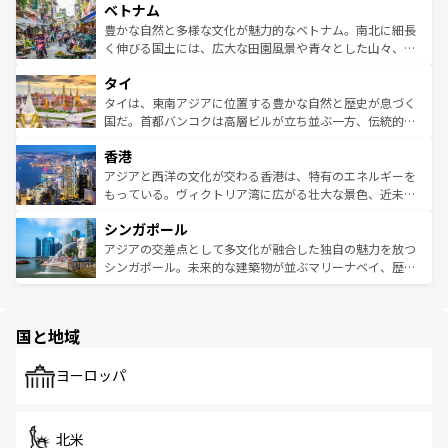
参照してほしい。
ベトナム
容にもいいと評判のスイーツなど、バラエティ豊かな料理
き、地方に足を延ばせば四季折々の自然美を楽しむことが
が味わえる。 なお、新着の台湾情報は
コンテンツ一覧
を参
できる。そして、キムチや焼肉、絶品のストリートフード
豊かな自然と多様な文化が魅力的なベトナム。南北に細長
照してほしい。
まで、さまざまな韓国料理が待っている。夜には、韓国な
く伸びる国土には、広大な田園風景や青々とした山々、世
らではのナイトライフも堪能できる。あたたかいホスピタ
界遺産に登録された壮大な自然景観が点在し、都市部では
タイ
リティに包まれながら、韓国の多彩な魅力を心ゆくまで味
急速な発展と共に伝統が息づく。ハノイの古い町並みやホ
わってみてほしい。 なお、新着の韓国情報は
コンテンツ一
ーチミン市のフランス統治時代の建物も、独特の雰囲気を
タイは、東南アジアに位置する豊かな自然と歴史が息づく
覧
を参照してほしい。
醸し出している。また、バラエティの豊かさとおいしさで
国だ。首都バンコクは高層ビルが立ち並ぶ一方、伝統的な
世界中の食通を魅了してやまないベトナム料理も魅力のひ
寺院や市場がいたるところに点在し、古きよき文化と現代
香港
とつ。フォーやバインミー、ベトナムコーヒーなどは、ぜ
の活気が交差している。北部ではチェンマイなどの山岳地
ひ現地で味わいたい。どの地域を訪れてもあたたかい人々
帯で自然と触れ合い、南部ではプーケットやクラビの美し
アジアと西洋の文化が交わる香港は、特有のエネルギーを
が旅行者を迎えてくれるので、きっと忘れられない旅にな
いビーチでリゾート気分を楽しむことができる。タイ料理
もっている。ヴィクトリア湾に広がる壮大な景色、近未来
るはずだ。 なお、新着のベトナム情報は
コンテンツ一覧
を
は世界的に有名で、屋台から高級レストランまで味覚を刺
的なアートスポット、そして歴史と現代が融合した町並
参照してほしい。
シンガポール
激する。気候は一年中温暖で、どの季節にも異なる楽しみ
み、どこを訪れても感動するはず。観光スポットが密集し
が待っている。親しみやすいタイの人々、仏教を中心とし
ており、効率よく見どころを回れるのも魅力。息をのむよ
アジアの交差点として多文化が融合した独自の魅力を放つ
た文化、そして多様な観光資源が、訪れる旅人を魅了し続
うな絶景から文化的な体験まで、香港を存分に楽しみ尽く
シンガポール。未来的な建築物が並ぶマリーナベイ、歴史
ける。 なお、新着のタイ情報は
コンテンツ一覧
を参照して
そう。 なお、新着の香港情報は
コンテンツ一覧
を参照して
と伝統を感じられるエスニックタウン、多数の緑豊かな公
ほしい。
ほしい。
園や自然保護区など、自然が調和した近代的な景観と文化
の多様性あふれるカラフルな町は、どこを歩いても新しい
国と地域
発見がある。さらに、治安のよさや充実した公共交通機関
も、旅行者にとっては魅力的なポイント。グルメも豊富
で、ホーカーズは地元の風情を楽しめる外せないスポット
ヨーロッパ
だ。訪れる人を飽きさせないシンガポールで、多様な魅力
を体感しよう。 なお、新着のシンガポール情報は
コンテン
ツ一覧
を参照してほしい。
北米