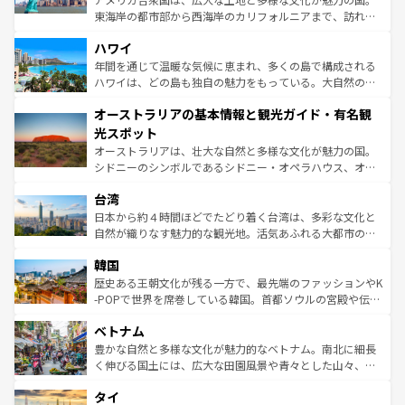
者向けの交通パス提供のサービスもあり、うまく活用すれ
東海岸の都市部から西海岸のカリフォルニアまで、訪れる
ば市内交通費無料で観光を楽しむこともできる。 なお、新
場所ごとに異なる風景と体験が待っている。ニューヨーク
着のスイス情報は
コンテンツ一覧
を参照してほしい。
ハワイ
のような巨大都市は、観光、ショッピング、エンターテイ
ンメントが詰まった刺激的なスポットだ。一方、アメリカ
年間を通じて温暖な気候に恵まれ、多くの島で構成される
西部には大自然が広がり、グランドキャニオンやイエロー
ハワイは、どの島も独自の魅力をもっている。大自然の神
ストーン国立公園といった絶景が堪能できる。さらに、南
秘を感じたいなら、火山が生み出した壮大な景観を誇るハ
オーストラリアの基本情報と観光ガイド・有名観
部のニューオーリンズでは、音楽と美食が融合した独特の
ワイ島は見逃せない。また、定番の観光地といえばオアフ
文化が魅力。旅行者はアメリカの各地域で異なる魅力を楽
島だが、静かな自然を求めるならマウイ島やカウアイ島が
光スポット
しみながら、その多様性と豊かな歴史を感じることができ
おすすめ。エメラルドグリーンに輝く海をはじめ、豊かな
オーストラリアは、壮大な自然と多様な文化が魅力の国。
るだろう。車でのロードトリップや列車の旅も、アメリカ
文化や歴史が息づいている。「アロハスピリット」と呼ば
シドニーのシンボルであるシドニー・オペラハウス、オー
ならではの贅沢な旅のスタイルだ。 なお、新着のアメリカ
れるおもてなしの心で訪れる人々を迎えてくれるハワイの
ストラリア東海岸北部に広がる大サンゴ礁地帯グレートバ
情報は
コンテンツ一覧
を参照してほしい。
人々、おいしいローカルフードやハワイアンミュージッ
台湾
リアリーフや大陸中央部にそびえるウルル（エアーズロッ
ク、伝統的なフラダンスなど、すべてがハワイの魅力を彩
ク）、タスマニアの美しい原生林やケアンズの熱帯雨林な
日本から約４時間ほどでたどり着く台湾は、多彩な文化と
っている。訪れるたびに新しい発見と感動が待っているハ
ど、見どころがたくさん。また、カフェやワイン、オージ
自然が織りなす魅力的な観光地。活気あふれる大都市の台
ワイを、存分に味わってほしい。 なお、新着のハワイ情報
ービーフなどの食文化も豊かで、美味しいものであふれて
北やノスタルジックな町並みが人気な九份（ジォウフェ
は
コンテンツ一覧
を参照してほしい。
韓国
いる。アクティビティも充実しており、サーフィンやダイ
ン）、静ひつな山岳地帯である台湾東部など、都市の喧騒
ビング、ハイキングなど、アウトドア好きにはたまらな
と山間の静けさが共存しており、訪れる人に新しい発見と
歴史ある王朝文化が残る一方で、最先端のファッションやK
い。オーストラリアの多彩な魅力を存分に味わいつくそ
驚きをもたらしてくれる。また、奥深い台湾の食文化も魅
-POPで世界を席巻している韓国。首都ソウルの宮殿や伝統
う。 なお、新着のオーストラリア情報は
コンテンツ一覧
を
力で、夜市などの屋台グルメから高級料理、ヘルシーで美
家屋が並ぶエリアでは韓国の歴史と文化に浸ることがで
参照してほしい。
ベトナム
容にもいいと評判のスイーツなど、バラエティ豊かな料理
き、地方に足を延ばせば四季折々の自然美を楽しむことが
が味わえる。 なお、新着の台湾情報は
コンテンツ一覧
を参
できる。そして、キムチや焼肉、絶品のストリートフード
豊かな自然と多様な文化が魅力的なベトナム。南北に細長
照してほしい。
まで、さまざまな韓国料理が待っている。夜には、韓国な
く伸びる国土には、広大な田園風景や青々とした山々、世
らではのナイトライフも堪能できる。あたたかいホスピタ
界遺産に登録された壮大な自然景観が点在し、都市部では
タイ
リティに包まれながら、韓国の多彩な魅力を心ゆくまで味
急速な発展と共に伝統が息づく。ハノイの古い町並みやホ