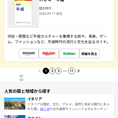
歴史時代
2026.09.17 発売
渋谷・原宿など平成カルチャーを象徴する街や、音楽、ゲー
ム、ファッションなど、平成時代の流行と文化を巡るガイド。
詳細を見る
…
1
2
3
11
AD
AD
人気の国と地域から探す
イタリア
イタリアは歴史、文化、グルメ、自然と多彩な魅力にあふ
れた国。
ローマ
の古代遺跡やフィレンツェのルネッサンス
美術、ヴェネツィアの運河など、歴史あるスポットはもち