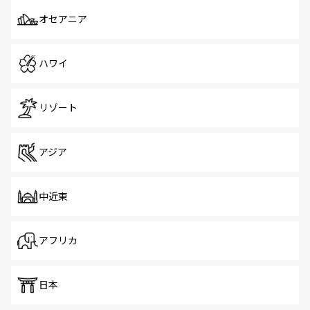
オセアニア
ハワイ
リゾート
アジア
中近東
アフリカ
日本