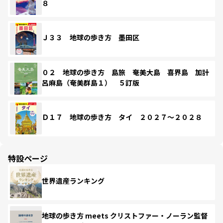
８
Ｊ３３ 地球の歩き方 墨田区
０２ 地球の歩き方 島旅 奄美大島 喜界島 加計
呂麻島（奄美群島１） ５訂版
Ｄ１７ 地球の歩き方 タイ ２０２７～２０２８
特設ページ
世界遺産ランキング
地球の歩き方 meets クリストファー・ノーラン監督