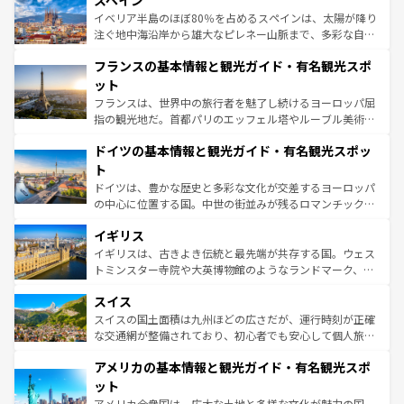
スペイン
ろん、トスカーナの美しい田園風景やアマルフィ海岸の絶
景など、自然景観も見逃せない。観光の合間には、本場の
イベリア半島のほぼ80％を占めるスペインは、太陽が降り
ピザやパスタなど、絶品のイタリア料理を堪能することも
注ぐ地中海沿岸から雄大なピレネー山脈まで、多彩な自然
できる。朝目覚めてから夜眠るまで、すべての瞬間を楽し
と文化が詰まったヨーロッパ屈指の旅行先だ。多様な地域
フランスの基本情報と観光ガイド・有名観光スポ
ませてくれるイタリアで、忘れられない旅をしてみよう！
文化が根付くこの国では、情熱的なフラメンコ、熱気あふ
なお、新着のイタリア情報は
コンテンツ一覧
を参照してほ
れる闘牛、そして美味しいタパスが生活の一部となってい
ット
しい。
る。首都マドリードの洗練された雰囲気や、バルセロナの
フランスは、世界中の旅行者を魅了し続けるヨーロッパ屈
アートに溢れた街角から、地方では古代ローマ遺跡や中世
指の観光地だ。首都パリのエッフェル塔やルーブル美術館
の城塞都市、穏やかなビーチリゾートまで多彩な表情を見
といった象徴的なスポットから、田舎町の古風な美しさま
せる。地方によって風土や気候が異なるスペインはその個
ドイツの基本情報と観光ガイド・有名観光スポッ
で、幅広い魅力が詰まっている。華麗な宮殿、歴史的な大
性で訪れる人を魅了する。 なお、新着のスペイン情報は
コ
聖堂、美しいビーチ、そして豊かな自然が、訪れる者を心
ト
ンテンツ一覧
を参照してほしい。
から魅了する。また、フランスは美食の国としても知ら
ドイツは、豊かな歴史と多彩な文化が交差するヨーロッパ
れ、フランス料理はユネスコ無形文化遺産にも登録されて
の中心に位置する国。中世の街並みが残るロマンチック街
いる。シャンパンの発祥地であるランス、プロヴァンスの
道から、未来を先取りするようなモダンな都市まで多様な
香り高いラベンダー畑など、多彩な楽しみ方が可能だ。さ
イギリス
顔を持つこの国は、どこを歩いても飽きることがない。ベ
らに、パリ以外の地域にも魅力が溢れており、どの街角に
ルリンの文化的活気、バイエルン州のアルプスの絶景、そ
イギリスは、古きよき伝統と最先端が共存する国。ウェス
も豊かな歴史と文化が息づいている。パリ以外の個性あふ
してライン川沿いのワイン畑といった風景は必見。ビール
トミンスター寺院や大英博物館のようなランドマーク、歴
れる地方に足を運ぶとそれぞれで全く異なる文化を体験で
とソーセージを味わいながら地元の人と過ごす楽しい時間
史ある大学都市、美しい丘陵地帯や牧歌的な風景など、エ
きるだろう。 なお、新着のフランス情報は
コンテンツ一覧
スイス
は、お酒好きな人にはぜひ体験してほしい。 なお、新着の
リアごとに異なる魅力がある。また、優雅なアフタヌーン
を参照してほしい。
ドイツ情報は
コンテンツ一覧
を参照してほしい。
ティー、ビール好きにはたまらない英国パブ、サッカー観
スイスの国土面積は九州ほどの広さだが、運行時刻が正確
戦など、本場だからこそできる体験も豊富。イギリスを旅
な交通網が整備されており、初心者でも安心して個人旅行
して楽しみつくそう。 なお、新着のイギリス情報は
コンテ
を楽しめる。日本同様に時刻表どおりの旅が可能だ。中世
アメリカの基本情報と観光ガイド・有名観光スポ
ンツ一覧
を参照してほしい。
の建物がそのまま残る町や、スイスならではのユニークな
博物館もあり、アルプス観光だけでなく町歩きも満喫する
ット
ことができる。国民の所得が高いため物価も高いが、旅行
アメリカ合衆国は、広大な土地と多様な文化が魅力の国。