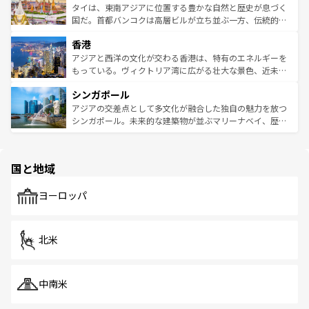
わってみてほしい。 なお、新着の韓国情報は
コンテンツ一
ーチミン市のフランス統治時代の建物も、独特の雰囲気を
タイは、東南アジアに位置する豊かな自然と歴史が息づく
覧
を参照してほしい。
醸し出している。また、バラエティの豊かさとおいしさで
国だ。首都バンコクは高層ビルが立ち並ぶ一方、伝統的な
世界中の食通を魅了してやまないベトナム料理も魅力のひ
寺院や市場がいたるところに点在し、古きよき文化と現代
香港
とつ。フォーやバインミー、ベトナムコーヒーなどは、ぜ
の活気が交差している。北部ではチェンマイなどの山岳地
ひ現地で味わいたい。どの地域を訪れてもあたたかい人々
帯で自然と触れ合い、南部ではプーケットやクラビの美し
アジアと西洋の文化が交わる香港は、特有のエネルギーを
が旅行者を迎えてくれるので、きっと忘れられない旅にな
いビーチでリゾート気分を楽しむことができる。タイ料理
もっている。ヴィクトリア湾に広がる壮大な景色、近未来
るはずだ。 なお、新着のベトナム情報は
コンテンツ一覧
を
は世界的に有名で、屋台から高級レストランまで味覚を刺
的なアートスポット、そして歴史と現代が融合した町並
参照してほしい。
シンガポール
激する。気候は一年中温暖で、どの季節にも異なる楽しみ
み、どこを訪れても感動するはず。観光スポットが密集し
が待っている。親しみやすいタイの人々、仏教を中心とし
ており、効率よく見どころを回れるのも魅力。息をのむよ
アジアの交差点として多文化が融合した独自の魅力を放つ
た文化、そして多様な観光資源が、訪れる旅人を魅了し続
うな絶景から文化的な体験まで、香港を存分に楽しみ尽く
シンガポール。未来的な建築物が並ぶマリーナベイ、歴史
ける。 なお、新着のタイ情報は
コンテンツ一覧
を参照して
そう。 なお、新着の香港情報は
コンテンツ一覧
を参照して
と伝統を感じられるエスニックタウン、多数の緑豊かな公
ほしい。
ほしい。
園や自然保護区など、自然が調和した近代的な景観と文化
の多様性あふれるカラフルな町は、どこを歩いても新しい
国と地域
発見がある。さらに、治安のよさや充実した公共交通機関
も、旅行者にとっては魅力的なポイント。グルメも豊富
で、ホーカーズは地元の風情を楽しめる外せないスポット
ヨーロッパ
だ。訪れる人を飽きさせないシンガポールで、多様な魅力
を体感しよう。 なお、新着のシンガポール情報は
コンテン
ツ一覧
を参照してほしい。
北米
中南米