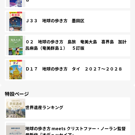
Ｊ３３ 地球の歩き方 墨田区
０２ 地球の歩き方 島旅 奄美大島 喜界島 加計
呂麻島（奄美群島１） ５訂版
Ｄ１７ 地球の歩き方 タイ ２０２７～２０２８
特設ページ
世界遺産ランキング
地球の歩き方 meets クリストファー・ノーラン監督
最新作『オデュッセイア』