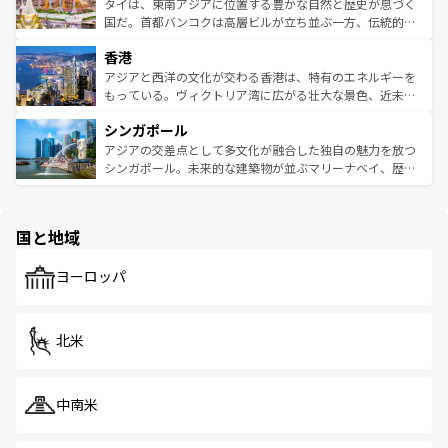
わってみてほしい。 なお、新着の韓国情報は
コンテンツ一
ーチミン市のフランス統治時代の建物も、独特の雰囲気を
タイは、東南アジアに位置する豊かな自然と歴史が息づく
覧
を参照してほしい。
醸し出している。また、バラエティの豊かさとおいしさで
国だ。首都バンコクは高層ビルが立ち並ぶ一方、伝統的な
世界中の食通を魅了してやまないベトナム料理も魅力のひ
寺院や市場がいたるところに点在し、古きよき文化と現代
香港
とつ。フォーやバインミー、ベトナムコーヒーなどは、ぜ
の活気が交差している。北部ではチェンマイなどの山岳地
ひ現地で味わいたい。どの地域を訪れてもあたたかい人々
帯で自然と触れ合い、南部ではプーケットやクラビの美し
アジアと西洋の文化が交わる香港は、特有のエネルギーを
が旅行者を迎えてくれるので、きっと忘れられない旅にな
いビーチでリゾート気分を楽しむことができる。タイ料理
もっている。ヴィクトリア湾に広がる壮大な景色、近未来
るはずだ。 なお、新着のベトナム情報は
コンテンツ一覧
を
は世界的に有名で、屋台から高級レストランまで味覚を刺
的なアートスポット、そして歴史と現代が融合した町並
参照してほしい。
シンガポール
激する。気候は一年中温暖で、どの季節にも異なる楽しみ
み、どこを訪れても感動するはず。観光スポットが密集し
が待っている。親しみやすいタイの人々、仏教を中心とし
ており、効率よく見どころを回れるのも魅力。息をのむよ
アジアの交差点として多文化が融合した独自の魅力を放つ
た文化、そして多様な観光資源が、訪れる旅人を魅了し続
うな絶景から文化的な体験まで、香港を存分に楽しみ尽く
シンガポール。未来的な建築物が並ぶマリーナベイ、歴史
ける。 なお、新着のタイ情報は
コンテンツ一覧
を参照して
そう。 なお、新着の香港情報は
コンテンツ一覧
を参照して
と伝統を感じられるエスニックタウン、多数の緑豊かな公
ほしい。
ほしい。
園や自然保護区など、自然が調和した近代的な景観と文化
の多様性あふれるカラフルな町は、どこを歩いても新しい
国と地域
発見がある。さらに、治安のよさや充実した公共交通機関
も、旅行者にとっては魅力的なポイント。グルメも豊富
で、ホーカーズは地元の風情を楽しめる外せないスポット
ヨーロッパ
だ。訪れる人を飽きさせないシンガポールで、多様な魅力
を体感しよう。 なお、新着のシンガポール情報は
コンテン
ツ一覧
を参照してほしい。
北米
中南米