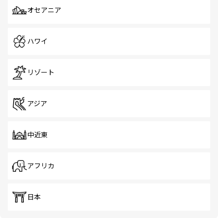
オセアニア
ハワイ
リゾート
アジア
中近東
アフリカ
日本