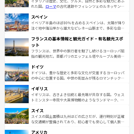
イタリアは歴史、文化、グルメ、自然と多彩な魅力にあふ
れた国。
ローマ
の古代遺跡やフィレンツェのルネッサンス
美術、ヴェネツィアの運河など、歴史あるスポットはもち
スペイン
ろん、トスカーナの美しい田園風景やアマルフィ海岸の絶
景など、自然景観も見逃せない。観光の合間には、本場の
イベリア半島のほぼ80％を占めるスペインは、太陽が降り
ピザやパスタなど、絶品のイタリア料理を堪能することも
注ぐ地中海沿岸から雄大なピレネー山脈まで、多彩な自然
できる。朝目覚めてから夜眠るまで、すべての瞬間を楽し
と文化が詰まったヨーロッパ屈指の旅行先だ。多様な地域
フランスの基本情報と観光ガイド・有名観光スポ
ませてくれるイタリアで、忘れられない旅をしてみよう！
文化が根付くこの国では、情熱的なフラメンコ、熱気あふ
なお、新着のイタリア情報は
コンテンツ一覧
を参照してほ
れる闘牛、そして美味しいタパスが生活の一部となってい
ット
しい。
る。首都マドリードの洗練された雰囲気や、バルセロナの
フランスは、世界中の旅行者を魅了し続けるヨーロッパ屈
アートに溢れた街角から、地方では古代ローマ遺跡や中世
指の観光地だ。首都パリのエッフェル塔やルーブル美術館
の城塞都市、穏やかなビーチリゾートまで多彩な表情を見
といった象徴的なスポットから、田舎町の古風な美しさま
せる。地方によって風土や気候が異なるスペインはその個
ドイツ
で、幅広い魅力が詰まっている。華麗な宮殿、歴史的な大
性で訪れる人を魅了する。 なお、新着のスペイン情報は
コ
聖堂、美しいビーチ、そして豊かな自然が、訪れる者を心
ドイツは、豊かな歴史と多彩な文化が交差するヨーロッパ
ンテンツ一覧
を参照してほしい。
から魅了する。また、フランスは美食の国としても知ら
の中心に位置する国。中世の街並みが残るロマンチック街
れ、フランス料理はユネスコ無形文化遺産にも登録されて
道から、未来を先取りするようなモダンな都市まで多様な
イギリス
いる。シャンパンの発祥地であるランス、プロヴァンスの
顔を持つこの国は、どこを歩いても飽きることがない。ベ
香り高いラベンダー畑など、多彩な楽しみ方が可能だ。さ
ルリンの文化的活気、バイエルン州のアルプスの絶景、そ
イギリスは、古きよき伝統と最先端が共存する国。ウェス
らに、パリ以外の地域にも魅力が溢れており、どの街角に
してライン川沿いのワイン畑といった風景は必見。ビール
トミンスター寺院や大英博物館のようなランドマーク、歴
も豊かな歴史と文化が息づいている。パリ以外の個性あふ
とソーセージを味わいながら地元の人と過ごす楽しい時間
史ある大学都市、美しい丘陵地帯や牧歌的な風景など、エ
れる地方に足を運ぶとそれぞれで全く異なる文化を体験で
スイス
は、お酒好きな人にはぜひ体験してほしい。 なお、新着の
リアごとに異なる魅力がある。また、優雅なアフタヌーン
きるだろう。 なお、新着のフランス情報は
コンテンツ一覧
ドイツ情報は
コンテンツ一覧
を参照してほしい。
ティー、ビール好きにはたまらない英国パブ、サッカー観
スイスの国土面積は九州ほどの広さだが、運行時刻が正確
を参照してほしい。
戦など、本場だからこそできる体験も豊富。イギリスを旅
な交通網が整備されており、初心者でも安心して個人旅行
して楽しみつくそう。 なお、新着のイギリス情報は
コンテ
を楽しめる。日本同様に時刻表どおりの旅が可能だ。中世
アメリカ
ンツ一覧
を参照してほしい。
の建物がそのまま残る町や、スイスならではのユニークな