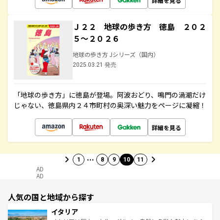
詳細を見る
Ｊ２２ 地球の歩き方 徳島 ２０２
５～２０２６
地球の歩き方 Jシリーズ（国内）
2025.03.21 発売
「地球の歩き方」に徳島が登場。阿波おどり、鳴門の渦潮だけ
じゃない、徳島県内２４市町村の奥深い魅力をページに凝縮！
詳細を見る
…
1
8
9
10
11
AD
AD
人気の国と地域から探す
イタリア