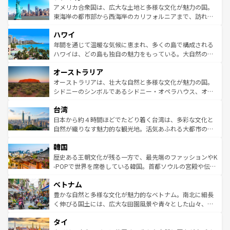
博物館もあり、アルプス観光だけでなく町歩きも満喫する
アメリカ合衆国は、広大な土地と多様な文化が魅力の国。
ことができる。国民の所得が高いため物価も高いが、旅行
東海岸の都市部から西海岸のカリフォルニアまで、訪れる
者向けの交通パス提供のサービスもあり、うまく活用すれ
場所ごとに異なる風景と体験が待っている。ニューヨーク
ハワイ
ば市内交通費無料で観光を楽しむこともできる。 なお、新
のような巨大都市は、観光、ショッピング、エンターテイ
着のスイス情報は
コンテンツ一覧
を参照してほしい。
ンメントが詰まった刺激的なスポットだ。一方、アメリカ
年間を通じて温暖な気候に恵まれ、多くの島で構成される
西部には大自然が広がり、グランドキャニオンやイエロー
ハワイは、どの島も独自の魅力をもっている。大自然の神
ストーン国立公園といった絶景が堪能できる。さらに、南
秘を感じたいなら、火山が生み出した壮大な景観を誇るハ
オーストラリア
部のニューオーリンズでは、音楽と美食が融合した独特の
ワイ島は見逃せない。また、定番の観光地といえばオアフ
文化が魅力。旅行者はアメリカの各地域で異なる魅力を楽
島だが、静かな自然を求めるならマウイ島やカウアイ島が
オーストラリアは、壮大な自然と多様な文化が魅力の国。
しみながら、その多様性と豊かな歴史を感じることができ
おすすめ。エメラルドグリーンに輝く海をはじめ、豊かな
シドニーのシンボルであるシドニー・オペラハウス、オー
るだろう。車でのロードトリップや列車の旅も、アメリカ
文化や歴史が息づいている。「アロハスピリット」と呼ば
ストラリア東海岸北部に広がる大サンゴ礁地帯グレートバ
ならではの贅沢な旅のスタイルだ。 なお、新着のアメリカ
台湾
れるおもてなしの心で訪れる人々を迎えてくれるハワイの
リアリーフや大陸中央部にそびえるウルル（エアーズロッ
情報は
コンテンツ一覧
を参照してほしい。
人々、おいしいローカルフードやハワイアンミュージッ
ク）、タスマニアの美しい原生林やケアンズの熱帯雨林な
日本から約４時間ほどでたどり着く台湾は、多彩な文化と
ク、伝統的なフラダンスなど、すべてがハワイの魅力を彩
ど、見どころがたくさん。また、カフェやワイン、オージ
自然が織りなす魅力的な観光地。活気あふれる大都市の台
っている。訪れるたびに新しい発見と感動が待っているハ
ービーフなどの食文化も豊かで、美味しいものであふれて
北やノスタルジックな町並みが人気な九份（ジォウフェ
ワイを、存分に味わってほしい。 なお、新着のハワイ情報
韓国
いる。アクティビティも充実しており、サーフィンやダイ
ン）、静ひつな山岳地帯である台湾東部など、都市の喧騒
は
コンテンツ一覧
を参照してほしい。
ビング、ハイキングなど、アウトドア好きにはたまらな
と山間の静けさが共存しており、訪れる人に新しい発見と
歴史ある王朝文化が残る一方で、最先端のファッションやK
い。オーストラリアの多彩な魅力を存分に味わいつくそ
驚きをもたらしてくれる。また、奥深い台湾の食文化も魅
-POPで世界を席巻している韓国。首都ソウルの宮殿や伝統
う。 なお、新着のオーストラリア情報は
コンテンツ一覧
を
力で、夜市などの屋台グルメから高級料理、ヘルシーで美
家屋が並ぶエリアでは韓国の歴史と文化に浸ることがで
参照してほしい。
ベトナム
容にもいいと評判のスイーツなど、バラエティ豊かな料理
き、地方に足を延ばせば四季折々の自然美を楽しむことが
が味わえる。 なお、新着の台湾情報は
コンテンツ一覧
を参
できる。そして、キムチや焼肉、絶品のストリートフード
豊かな自然と多様な文化が魅力的なベトナム。南北に細長
照してほしい。
まで、さまざまな韓国料理が待っている。夜には、韓国な
く伸びる国土には、広大な田園風景や青々とした山々、世
らではのナイトライフも堪能できる。あたたかいホスピタ
界遺産に登録された壮大な自然景観が点在し、都市部では
タイ
リティに包まれながら、韓国の多彩な魅力を心ゆくまで味
急速な発展と共に伝統が息づく。ハノイの古い町並みやホ