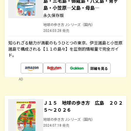
島・三宅島・御蔵島・八丈島・青ヶ
島・小笠原―父島・母島―
永久保存版
地球の歩き方 Jシリーズ（国内）
2024.03.28 発売
知られざる魅力が満載のもうひとつの東京、伊豆諸島と小笠原
諸島で構成される【１１の島々】を圧倒的情報量で完全ガイ
ド。
詳細を見る
AD
Ｊ１５ 地球の歩き方 広島 ２０２
５～２０２６
地球の歩き方 Jシリーズ（国内）
2024.07.18 発売