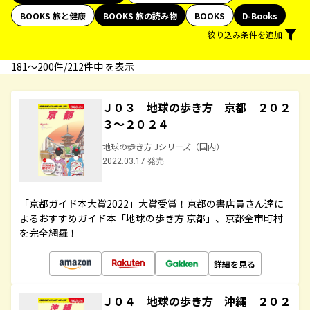
BOOKS 旅と健康
BOOKS 旅の読み物
BOOKS
D-Books
絞り込み条件を追加
181〜200件/212件中 を表示
Ｊ０３ 地球の歩き方 京都 ２０２
３～２０２４
地球の歩き方 Jシリーズ（国内）
2022.03.17 発売
「京都ガイド本大賞2022」大賞受賞！京都の書店員さん達に
よるおすすめガイド本「地球の歩き方 京都」、京都全市町村
を完全網羅！
詳細を見る
Ｊ０４ 地球の歩き方 沖縄 ２０２