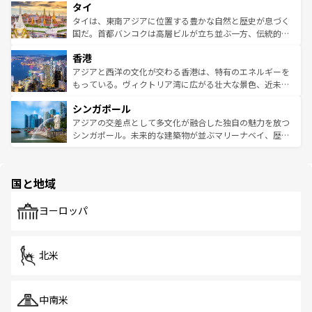
タイ
リティに包まれながら、韓国の多彩な魅力を心ゆくまで味
急速な発展と共に伝統が息づく。ハノイの古い町並みやホ
わってみてほしい。 なお、新着の韓国情報は
コンテンツ一
ーチミン市のフランス統治時代の建物も、独特の雰囲気を
タイは、東南アジアに位置する豊かな自然と歴史が息づく
覧
を参照してほしい。
醸し出している。また、バラエティの豊かさとおいしさで
国だ。首都バンコクは高層ビルが立ち並ぶ一方、伝統的な
世界中の食通を魅了してやまないベトナム料理も魅力のひ
寺院や市場がいたるところに点在し、古きよき文化と現代
香港
とつ。フォーやバインミー、ベトナムコーヒーなどは、ぜ
の活気が交差している。北部ではチェンマイなどの山岳地
ひ現地で味わいたい。どの地域を訪れてもあたたかい人々
帯で自然と触れ合い、南部ではプーケットやクラビの美し
アジアと西洋の文化が交わる香港は、特有のエネルギーを
が旅行者を迎えてくれるので、きっと忘れられない旅にな
いビーチでリゾート気分を楽しむことができる。タイ料理
もっている。ヴィクトリア湾に広がる壮大な景色、近未来
るはずだ。 なお、新着のベトナム情報は
コンテンツ一覧
を
は世界的に有名で、屋台から高級レストランまで味覚を刺
的なアートスポット、そして歴史と現代が融合した町並
参照してほしい。
シンガポール
激する。気候は一年中温暖で、どの季節にも異なる楽しみ
み、どこを訪れても感動するはず。観光スポットが密集し
が待っている。親しみやすいタイの人々、仏教を中心とし
ており、効率よく見どころを回れるのも魅力。息をのむよ
アジアの交差点として多文化が融合した独自の魅力を放つ
た文化、そして多様な観光資源が、訪れる旅人を魅了し続
うな絶景から文化的な体験まで、香港を存分に楽しみ尽く
シンガポール。未来的な建築物が並ぶマリーナベイ、歴史
ける。 なお、新着のタイ情報は
コンテンツ一覧
を参照して
そう。 なお、新着の香港情報は
コンテンツ一覧
を参照して
と伝統を感じられるエスニックタウン、多数の緑豊かな公
ほしい。
ほしい。
園や自然保護区など、自然が調和した近代的な景観と文化
の多様性あふれるカラフルな町は、どこを歩いても新しい
国と地域
発見がある。さらに、治安のよさや充実した公共交通機関
も、旅行者にとっては魅力的なポイント。グルメも豊富
で、ホーカーズは地元の風情を楽しめる外せないスポット
ヨーロッパ
だ。訪れる人を飽きさせないシンガポールで、多様な魅力
を体感しよう。 なお、新着のシンガポール情報は
コンテン
ツ一覧
を参照してほしい。
北米
中南米