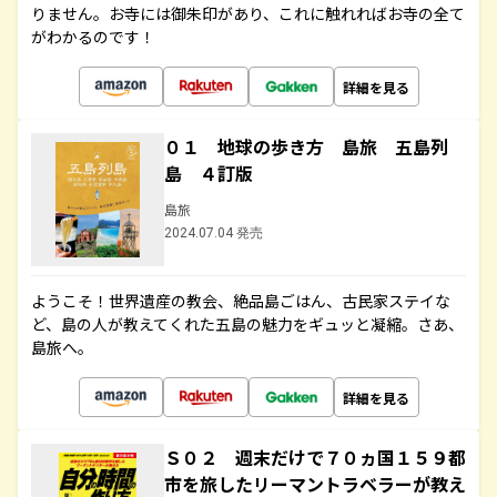
りません。お寺には御朱印があり、これに触れればお寺の全て
がわかるのです！
詳細を見る
０１ 地球の歩き方 島旅 五島列
島 ４訂版
島旅
2024.07.04 発売
ようこそ！世界遺産の教会、絶品島ごはん、古民家ステイな
ど、島の人が教えてくれた五島の魅力をギュッと凝縮。さあ、
島旅へ。
詳細を見る
Ｓ０２ 週末だけで７０ヵ国１５９都
市を旅したリーマントラベラーが教え