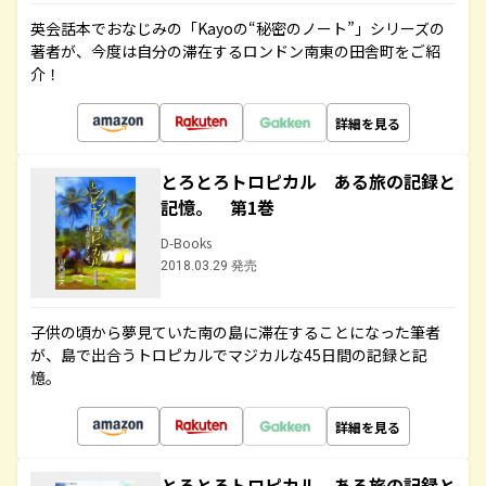
英会話本でおなじみの「Kayoの“秘密のノート”」シリーズの
著者が、今度は自分の滞在するロンドン南東の田舎町をご紹
介！
詳細を見る
とろとろトロピカル ある旅の記録と
記憶。 第1巻
D-Books
2018.03.29 発売
子供の頃から夢見ていた南の島に滞在することになった筆者
が、島で出合うトロピカルでマジカルな45日間の記録と記
憶。
詳細を見る
とろとろトロピカル ある旅の記録と