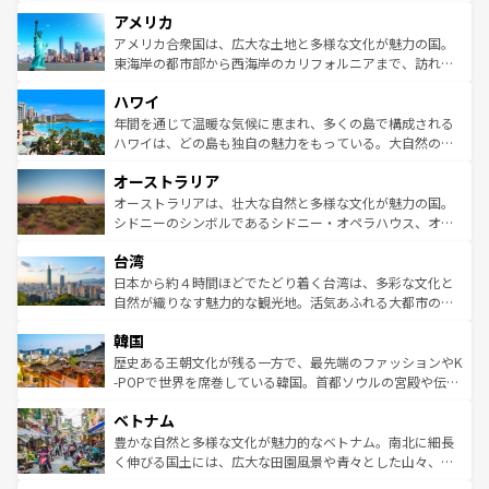
して楽しみつくそう。 なお、新着のイギリス情報は
コンテ
を楽しめる。日本同様に時刻表どおりの旅が可能だ。中世
アメリカ
ンツ一覧
を参照してほしい。
の建物がそのまま残る町や、スイスならではのユニークな
博物館もあり、アルプス観光だけでなく町歩きも満喫する
アメリカ合衆国は、広大な土地と多様な文化が魅力の国。
ことができる。国民の所得が高いため物価も高いが、旅行
東海岸の都市部から西海岸のカリフォルニアまで、訪れる
者向けの交通パス提供のサービスもあり、うまく活用すれ
場所ごとに異なる風景と体験が待っている。ニューヨーク
ハワイ
ば市内交通費無料で観光を楽しむこともできる。 なお、新
のような巨大都市は、観光、ショッピング、エンターテイ
着のスイス情報は
コンテンツ一覧
を参照してほしい。
ンメントが詰まった刺激的なスポットだ。一方、アメリカ
年間を通じて温暖な気候に恵まれ、多くの島で構成される
西部には大自然が広がり、グランドキャニオンやイエロー
ハワイは、どの島も独自の魅力をもっている。大自然の神
ストーン国立公園といった絶景が堪能できる。さらに、南
秘を感じたいなら、火山が生み出した壮大な景観を誇るハ
オーストラリア
部のニューオーリンズでは、音楽と美食が融合した独特の
ワイ島は見逃せない。また、定番の観光地といえばオアフ
文化が魅力。旅行者はアメリカの各地域で異なる魅力を楽
島だが、静かな自然を求めるならマウイ島やカウアイ島が
オーストラリアは、壮大な自然と多様な文化が魅力の国。
しみながら、その多様性と豊かな歴史を感じることができ
おすすめ。エメラルドグリーンに輝く海をはじめ、豊かな
シドニーのシンボルであるシドニー・オペラハウス、オー
るだろう。車でのロードトリップや列車の旅も、アメリカ
文化や歴史が息づいている。「アロハスピリット」と呼ば
ストラリア東海岸北部に広がる大サンゴ礁地帯グレートバ
ならではの贅沢な旅のスタイルだ。 なお、新着のアメリカ
台湾
れるおもてなしの心で訪れる人々を迎えてくれるハワイの
リアリーフや大陸中央部にそびえるウルル（エアーズロッ
情報は
コンテンツ一覧
を参照してほしい。
人々、おいしいローカルフードやハワイアンミュージッ
ク）、タスマニアの美しい原生林やケアンズの熱帯雨林な
日本から約４時間ほどでたどり着く台湾は、多彩な文化と
ク、伝統的なフラダンスなど、すべてがハワイの魅力を彩
ど、見どころがたくさん。また、カフェやワイン、オージ
自然が織りなす魅力的な観光地。活気あふれる大都市の台
っている。訪れるたびに新しい発見と感動が待っているハ
ービーフなどの食文化も豊かで、美味しいものであふれて
北やノスタルジックな町並みが人気な九份（ジォウフェ
ワイを、存分に味わってほしい。 なお、新着のハワイ情報
韓国
いる。アクティビティも充実しており、サーフィンやダイ
ン）、静ひつな山岳地帯である台湾東部など、都市の喧騒
は
コンテンツ一覧
を参照してほしい。
ビング、ハイキングなど、アウトドア好きにはたまらな
と山間の静けさが共存しており、訪れる人に新しい発見と
歴史ある王朝文化が残る一方で、最先端のファッションやK
い。オーストラリアの多彩な魅力を存分に味わいつくそ
驚きをもたらしてくれる。また、奥深い台湾の食文化も魅
-POPで世界を席巻している韓国。首都ソウルの宮殿や伝統
う。 なお、新着のオーストラリア情報は
コンテンツ一覧
を
力で、夜市などの屋台グルメから高級料理、ヘルシーで美
家屋が並ぶエリアでは韓国の歴史と文化に浸ることがで
参照してほしい。
ベトナム
容にもいいと評判のスイーツなど、バラエティ豊かな料理
き、地方に足を延ばせば四季折々の自然美を楽しむことが
が味わえる。 なお、新着の台湾情報は
コンテンツ一覧
を参
できる。そして、キムチや焼肉、絶品のストリートフード
豊かな自然と多様な文化が魅力的なベトナム。南北に細長
照してほしい。
まで、さまざまな韓国料理が待っている。夜には、韓国な
く伸びる国土には、広大な田園風景や青々とした山々、世
らではのナイトライフも堪能できる。あたたかいホスピタ
界遺産に登録された壮大な自然景観が点在し、都市部では