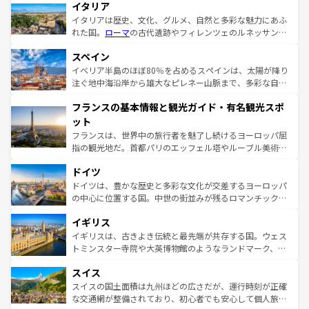
イタリア
イタリアは歴史、文化、グルメ、自然と多彩な魅力にあふ
れた国。
ローマ
の古代遺跡やフィレンツェのルネッサンス
美術、ヴェネツィアの運河など、歴史あるスポットはもち
スペイン
ろん、トスカーナの美しい田園風景やアマルフィ海岸の絶
景など、自然景観も見逃せない。観光の合間には、本場の
イベリア半島のほぼ80％を占めるスペインは、太陽が降り
ピザやパスタなど、絶品のイタリア料理を堪能することも
注ぐ地中海沿岸から雄大なピレネー山脈まで、多彩な自然
できる。朝目覚めてから夜眠るまで、すべての瞬間を楽し
と文化が詰まったヨーロッパ屈指の旅行先だ。多様な地域
フランスの基本情報と観光ガイド・有名観光スポ
ませてくれるイタリアで、忘れられない旅をしてみよう！
文化が根付くこの国では、情熱的なフラメンコ、熱気あふ
なお、新着のイタリア情報は
コンテンツ一覧
を参照してほ
れる闘牛、そして美味しいタパスが生活の一部となってい
ット
しい。
る。首都マドリードの洗練された雰囲気や、バルセロナの
フランスは、世界中の旅行者を魅了し続けるヨーロッパ屈
アートに溢れた街角から、地方では古代ローマ遺跡や中世
指の観光地だ。首都パリのエッフェル塔やルーブル美術館
の城塞都市、穏やかなビーチリゾートまで多彩な表情を見
といった象徴的なスポットから、田舎町の古風な美しさま
せる。地方によって風土や気候が異なるスペインはその個
ドイツ
で、幅広い魅力が詰まっている。華麗な宮殿、歴史的な大
性で訪れる人を魅了する。 なお、新着のスペイン情報は
コ
聖堂、美しいビーチ、そして豊かな自然が、訪れる者を心
ドイツは、豊かな歴史と多彩な文化が交差するヨーロッパ
ンテンツ一覧
を参照してほしい。
から魅了する。また、フランスは美食の国としても知ら
の中心に位置する国。中世の街並みが残るロマンチック街
れ、フランス料理はユネスコ無形文化遺産にも登録されて
道から、未来を先取りするようなモダンな都市まで多様な
イギリス
いる。シャンパンの発祥地であるランス、プロヴァンスの
顔を持つこの国は、どこを歩いても飽きることがない。ベ
香り高いラベンダー畑など、多彩な楽しみ方が可能だ。さ
ルリンの文化的活気、バイエルン州のアルプスの絶景、そ
イギリスは、古きよき伝統と最先端が共存する国。ウェス
らに、パリ以外の地域にも魅力が溢れており、どの街角に
してライン川沿いのワイン畑といった風景は必見。ビール
トミンスター寺院や大英博物館のようなランドマーク、歴
も豊かな歴史と文化が息づいている。パリ以外の個性あふ
とソーセージを味わいながら地元の人と過ごす楽しい時間
史ある大学都市、美しい丘陵地帯や牧歌的な風景など、エ
れる地方に足を運ぶとそれぞれで全く異なる文化を体験で
スイス
は、お酒好きな人にはぜひ体験してほしい。 なお、新着の
リアごとに異なる魅力がある。また、優雅なアフタヌーン
きるだろう。 なお、新着のフランス情報は
コンテンツ一覧
ドイツ情報は
コンテンツ一覧
を参照してほしい。
ティー、ビール好きにはたまらない英国パブ、サッカー観
スイスの国土面積は九州ほどの広さだが、運行時刻が正確
を参照してほしい。
戦など、本場だからこそできる体験も豊富。イギリスを旅
な交通網が整備されており、初心者でも安心して個人旅行