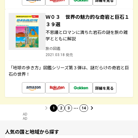
詳細を見る
Ｗ０３ 世界の魅力的な奇岩と巨石１
３９選
不思議とロマンに満ちた岩石の謎を旅の雑
学とともに解説
旅の図鑑
2021.03.18 発売
「地球の歩き方」図鑑シリーズ第３弾は、謎だらけの奇岩と巨
石の世界！
詳細を見る
…
1
2
3
14
AD
AD
人気の国と地域から探す