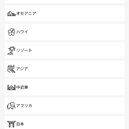
オセアニア
ハワイ
リゾート
アジア
中近東
アフリカ
日本