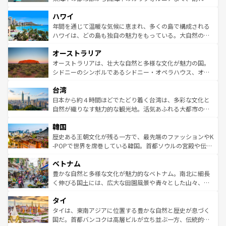
者向けの交通パス提供のサービスもあり、うまく活用すれ
場所ごとに異なる風景と体験が待っている。ニューヨーク
ハワイ
ば市内交通費無料で観光を楽しむこともできる。 なお、新
のような巨大都市は、観光、ショッピング、エンターテイ
着のスイス情報は
コンテンツ一覧
を参照してほしい。
ンメントが詰まった刺激的なスポットだ。一方、アメリカ
年間を通じて温暖な気候に恵まれ、多くの島で構成される
西部には大自然が広がり、グランドキャニオンやイエロー
ハワイは、どの島も独自の魅力をもっている。大自然の神
ストーン国立公園といった絶景が堪能できる。さらに、南
秘を感じたいなら、火山が生み出した壮大な景観を誇るハ
オーストラリア
部のニューオーリンズでは、音楽と美食が融合した独特の
ワイ島は見逃せない。また、定番の観光地といえばオアフ
文化が魅力。旅行者はアメリカの各地域で異なる魅力を楽
島だが、静かな自然を求めるならマウイ島やカウアイ島が
オーストラリアは、壮大な自然と多様な文化が魅力の国。
しみながら、その多様性と豊かな歴史を感じることができ
おすすめ。エメラルドグリーンに輝く海をはじめ、豊かな
シドニーのシンボルであるシドニー・オペラハウス、オー
るだろう。車でのロードトリップや列車の旅も、アメリカ
文化や歴史が息づいている。「アロハスピリット」と呼ば
ストラリア東海岸北部に広がる大サンゴ礁地帯グレートバ
ならではの贅沢な旅のスタイルだ。 なお、新着のアメリカ
台湾
れるおもてなしの心で訪れる人々を迎えてくれるハワイの
リアリーフや大陸中央部にそびえるウルル（エアーズロッ
情報は
コンテンツ一覧
を参照してほしい。
人々、おいしいローカルフードやハワイアンミュージッ
ク）、タスマニアの美しい原生林やケアンズの熱帯雨林な
日本から約４時間ほどでたどり着く台湾は、多彩な文化と
ク、伝統的なフラダンスなど、すべてがハワイの魅力を彩
ど、見どころがたくさん。また、カフェやワイン、オージ
自然が織りなす魅力的な観光地。活気あふれる大都市の台
っている。訪れるたびに新しい発見と感動が待っているハ
ービーフなどの食文化も豊かで、美味しいものであふれて
北やノスタルジックな町並みが人気な九份（ジォウフェ
ワイを、存分に味わってほしい。 なお、新着のハワイ情報
韓国
いる。アクティビティも充実しており、サーフィンやダイ
ン）、静ひつな山岳地帯である台湾東部など、都市の喧騒
は
コンテンツ一覧
を参照してほしい。
ビング、ハイキングなど、アウトドア好きにはたまらな
と山間の静けさが共存しており、訪れる人に新しい発見と
歴史ある王朝文化が残る一方で、最先端のファッションやK
い。オーストラリアの多彩な魅力を存分に味わいつくそ
驚きをもたらしてくれる。また、奥深い台湾の食文化も魅
-POPで世界を席巻している韓国。首都ソウルの宮殿や伝統
う。 なお、新着のオーストラリア情報は
コンテンツ一覧
を
力で、夜市などの屋台グルメから高級料理、ヘルシーで美
家屋が並ぶエリアでは韓国の歴史と文化に浸ることがで
参照してほしい。
ベトナム
容にもいいと評判のスイーツなど、バラエティ豊かな料理
き、地方に足を延ばせば四季折々の自然美を楽しむことが
が味わえる。 なお、新着の台湾情報は
コンテンツ一覧
を参
できる。そして、キムチや焼肉、絶品のストリートフード
豊かな自然と多様な文化が魅力的なベトナム。南北に細長
照してほしい。
まで、さまざまな韓国料理が待っている。夜には、韓国な
く伸びる国土には、広大な田園風景や青々とした山々、世
らではのナイトライフも堪能できる。あたたかいホスピタ
界遺産に登録された壮大な自然景観が点在し、都市部では
タイ
リティに包まれながら、韓国の多彩な魅力を心ゆくまで味
急速な発展と共に伝統が息づく。ハノイの古い町並みやホ
わってみてほしい。 なお、新着の韓国情報は
コンテンツ一
ーチミン市のフランス統治時代の建物も、独特の雰囲気を
タイは、東南アジアに位置する豊かな自然と歴史が息づく
覧
を参照してほしい。
醸し出している。また、バラエティの豊かさとおいしさで
国だ。首都バンコクは高層ビルが立ち並ぶ一方、伝統的な