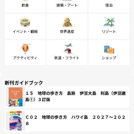
飲食
建築・アート
宿泊
イベント・観戦
世界遺産
リゾート
アクティビティ
鉄道・フライト
ショップ
新刊ガイドブック
１５ 地球の歩き方 島旅 伊豆大島 利島（伊豆諸
島①）３訂版
Ｃ０２ 地球の歩き方 ハワイ島 ２０２７～２０２
８