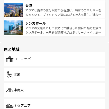
世界中の食通を魅了してやまないベトナム料理も魅力のひ
寺院や市場がいたるところに点在し、古きよき文化と現代
香港
とつ。フォーやバインミー、ベトナムコーヒーなどは、ぜ
の活気が交差している。北部ではチェンマイなどの山岳地
ひ現地で味わいたい。どの地域を訪れてもあたたかい人々
帯で自然と触れ合い、南部ではプーケットやクラビの美し
アジアと西洋の文化が交わる香港は、特有のエネルギーを
が旅行者を迎えてくれるので、きっと忘れられない旅にな
いビーチでリゾート気分を楽しむことができる。タイ料理
もっている。ヴィクトリア湾に広がる壮大な景色、近未来
るはずだ。 なお、新着のベトナム情報は
コンテンツ一覧
を
は世界的に有名で、屋台から高級レストランまで味覚を刺
的なアートスポット、そして歴史と現代が融合した町並
参照してほしい。
シンガポール
激する。気候は一年中温暖で、どの季節にも異なる楽しみ
み、どこを訪れても感動するはず。観光スポットが密集し
が待っている。親しみやすいタイの人々、仏教を中心とし
ており、効率よく見どころを回れるのも魅力。息をのむよ
アジアの交差点として多文化が融合した独自の魅力を放つ
た文化、そして多様な観光資源が、訪れる旅人を魅了し続
うな絶景から文化的な体験まで、香港を存分に楽しみ尽く
シンガポール。未来的な建築物が並ぶマリーナベイ、歴史
ける。 なお、新着のタイ情報は
コンテンツ一覧
を参照して
そう。 なお、新着の香港情報は
コンテンツ一覧
を参照して
と伝統を感じられるエスニックタウン、多数の緑豊かな公
ほしい。
ほしい。
園や自然保護区など、自然が調和した近代的な景観と文化
の多様性あふれるカラフルな町は、どこを歩いても新しい
国と地域
発見がある。さらに、治安のよさや充実した公共交通機関
も、旅行者にとっては魅力的なポイント。グルメも豊富
で、ホーカーズは地元の風情を楽しめる外せないスポット
ヨーロッパ
だ。訪れる人を飽きさせないシンガポールで、多様な魅力
を体感しよう。 なお、新着のシンガポール情報は
コンテン
ツ一覧
を参照してほしい。
北米
中南米
オセアニア