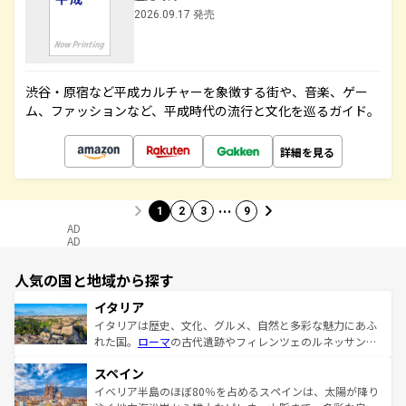
2026.09.17 発売
渋谷・原宿など平成カルチャーを象徴する街や、音楽、ゲー
ム、ファッションなど、平成時代の流行と文化を巡るガイド。
詳細を見る
…
1
2
3
9
AD
AD
人気の国と地域から探す
イタリア
イタリアは歴史、文化、グルメ、自然と多彩な魅力にあふ
れた国。
ローマ
の古代遺跡やフィレンツェのルネッサンス
美術、ヴェネツィアの運河など、歴史あるスポットはもち
スペイン
ろん、トスカーナの美しい田園風景やアマルフィ海岸の絶
景など、自然景観も見逃せない。観光の合間には、本場の
イベリア半島のほぼ80％を占めるスペインは、太陽が降り