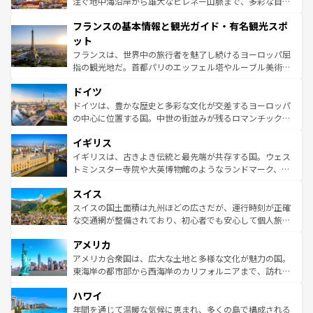
ピザやパスタなど、絶品のイタリア料理を堪能することも
注ぐ地中海沿岸から雄大なピレネー山脈まで、多彩な自然
できる。朝目覚めてから夜眠るまで、すべての瞬間を楽し
と文化が詰まったヨーロッパ屈指の旅行先だ。多様な地域
フランスの基本情報と観光ガイド・有名観光スポ
ませてくれるイタリアで、忘れられない旅をしてみよう！
文化が根付くこの国では、情熱的なフラメンコ、熱気あふ
なお、新着のイタリア情報は
コンテンツ一覧
を参照してほ
れる闘牛、そして美味しいタパスが生活の一部となってい
ット
しい。
る。首都マドリードの洗練された雰囲気や、バルセロナの
フランスは、世界中の旅行者を魅了し続けるヨーロッパ屈
アートに溢れた街角から、地方では古代ローマ遺跡や中世
指の観光地だ。首都パリのエッフェル塔やルーブル美術館
の城塞都市、穏やかなビーチリゾートまで多彩な表情を見
といった象徴的なスポットから、田舎町の古風な美しさま
せる。地方によって風土や気候が異なるスペインはその個
ドイツ
で、幅広い魅力が詰まっている。華麗な宮殿、歴史的な大
性で訪れる人を魅了する。 なお、新着のスペイン情報は
コ
聖堂、美しいビーチ、そして豊かな自然が、訪れる者を心
ドイツは、豊かな歴史と多彩な文化が交差するヨーロッパ
ンテンツ一覧
を参照してほしい。
から魅了する。また、フランスは美食の国としても知ら
の中心に位置する国。中世の街並みが残るロマンチック街
れ、フランス料理はユネスコ無形文化遺産にも登録されて
道から、未来を先取りするようなモダンな都市まで多様な
イギリス
いる。シャンパンの発祥地であるランス、プロヴァンスの
顔を持つこの国は、どこを歩いても飽きることがない。ベ
香り高いラベンダー畑など、多彩な楽しみ方が可能だ。さ
ルリンの文化的活気、バイエルン州のアルプスの絶景、そ
イギリスは、古きよき伝統と最先端が共存する国。ウェス
らに、パリ以外の地域にも魅力が溢れており、どの街角に
してライン川沿いのワイン畑といった風景は必見。ビール
トミンスター寺院や大英博物館のようなランドマーク、歴
も豊かな歴史と文化が息づいている。パリ以外の個性あふ
とソーセージを味わいながら地元の人と過ごす楽しい時間
史ある大学都市、美しい丘陵地帯や牧歌的な風景など、エ
れる地方に足を運ぶとそれぞれで全く異なる文化を体験で
スイス
は、お酒好きな人にはぜひ体験してほしい。 なお、新着の
リアごとに異なる魅力がある。また、優雅なアフタヌーン
きるだろう。 なお、新着のフランス情報は
コンテンツ一覧
ドイツ情報は
コンテンツ一覧
を参照してほしい。
ティー、ビール好きにはたまらない英国パブ、サッカー観
スイスの国土面積は九州ほどの広さだが、運行時刻が正確
を参照してほしい。
戦など、本場だからこそできる体験も豊富。イギリスを旅
な交通網が整備されており、初心者でも安心して個人旅行
して楽しみつくそう。 なお、新着のイギリス情報は
コンテ
を楽しめる。日本同様に時刻表どおりの旅が可能だ。中世
アメリカ
ンツ一覧
を参照してほしい。
の建物がそのまま残る町や、スイスならではのユニークな
博物館もあり、アルプス観光だけでなく町歩きも満喫する
アメリカ合衆国は、広大な土地と多様な文化が魅力の国。
ことができる。国民の所得が高いため物価も高いが、旅行
東海岸の都市部から西海岸のカリフォルニアまで、訪れる
者向けの交通パス提供のサービスもあり、うまく活用すれ
場所ごとに異なる風景と体験が待っている。ニューヨーク
ハワイ
ば市内交通費無料で観光を楽しむこともできる。 なお、新
のような巨大都市は、観光、ショッピング、エンターテイ
着のスイス情報は
コンテンツ一覧
を参照してほしい。
ンメントが詰まった刺激的なスポットだ。一方、アメリカ
年間を通じて温暖な気候に恵まれ、多くの島で構成される