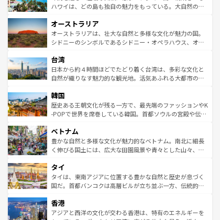
西部には大自然が広がり、グランドキャニオンやイエロー
ハワイは、どの島も独自の魅力をもっている。大自然の神
ストーン国立公園といった絶景が堪能できる。さらに、南
秘を感じたいなら、火山が生み出した壮大な景観を誇るハ
オーストラリア
部のニューオーリンズでは、音楽と美食が融合した独特の
ワイ島は見逃せない。また、定番の観光地といえばオアフ
文化が魅力。旅行者はアメリカの各地域で異なる魅力を楽
島だが、静かな自然を求めるならマウイ島やカウアイ島が
オーストラリアは、壮大な自然と多様な文化が魅力の国。
しみながら、その多様性と豊かな歴史を感じることができ
おすすめ。エメラルドグリーンに輝く海をはじめ、豊かな
シドニーのシンボルであるシドニー・オペラハウス、オー
るだろう。車でのロードトリップや列車の旅も、アメリカ
文化や歴史が息づいている。「アロハスピリット」と呼ば
ストラリア東海岸北部に広がる大サンゴ礁地帯グレートバ
ならではの贅沢な旅のスタイルだ。 なお、新着のアメリカ
台湾
れるおもてなしの心で訪れる人々を迎えてくれるハワイの
リアリーフや大陸中央部にそびえるウルル（エアーズロッ
情報は
コンテンツ一覧
を参照してほしい。
人々、おいしいローカルフードやハワイアンミュージッ
ク）、タスマニアの美しい原生林やケアンズの熱帯雨林な
日本から約４時間ほどでたどり着く台湾は、多彩な文化と
ク、伝統的なフラダンスなど、すべてがハワイの魅力を彩
ど、見どころがたくさん。また、カフェやワイン、オージ
自然が織りなす魅力的な観光地。活気あふれる大都市の台
っている。訪れるたびに新しい発見と感動が待っているハ
ービーフなどの食文化も豊かで、美味しいものであふれて
北やノスタルジックな町並みが人気な九份（ジォウフェ
ワイを、存分に味わってほしい。 なお、新着のハワイ情報
韓国
いる。アクティビティも充実しており、サーフィンやダイ
ン）、静ひつな山岳地帯である台湾東部など、都市の喧騒
は
コンテンツ一覧
を参照してほしい。
ビング、ハイキングなど、アウトドア好きにはたまらな
と山間の静けさが共存しており、訪れる人に新しい発見と
歴史ある王朝文化が残る一方で、最先端のファッションやK
い。オーストラリアの多彩な魅力を存分に味わいつくそ
驚きをもたらしてくれる。また、奥深い台湾の食文化も魅
-POPで世界を席巻している韓国。首都ソウルの宮殿や伝統
う。 なお、新着のオーストラリア情報は
コンテンツ一覧
を
力で、夜市などの屋台グルメから高級料理、ヘルシーで美
家屋が並ぶエリアでは韓国の歴史と文化に浸ることがで
参照してほしい。
ベトナム
容にもいいと評判のスイーツなど、バラエティ豊かな料理
き、地方に足を延ばせば四季折々の自然美を楽しむことが
が味わえる。 なお、新着の台湾情報は
コンテンツ一覧
を参
できる。そして、キムチや焼肉、絶品のストリートフード
豊かな自然と多様な文化が魅力的なベトナム。南北に細長
照してほしい。
まで、さまざまな韓国料理が待っている。夜には、韓国な
く伸びる国土には、広大な田園風景や青々とした山々、世
らではのナイトライフも堪能できる。あたたかいホスピタ
界遺産に登録された壮大な自然景観が点在し、都市部では
タイ
リティに包まれながら、韓国の多彩な魅力を心ゆくまで味
急速な発展と共に伝統が息づく。ハノイの古い町並みやホ
わってみてほしい。 なお、新着の韓国情報は
コンテンツ一
ーチミン市のフランス統治時代の建物も、独特の雰囲気を
タイは、東南アジアに位置する豊かな自然と歴史が息づく
覧
を参照してほしい。
醸し出している。また、バラエティの豊かさとおいしさで
国だ。首都バンコクは高層ビルが立ち並ぶ一方、伝統的な
世界中の食通を魅了してやまないベトナム料理も魅力のひ
寺院や市場がいたるところに点在し、古きよき文化と現代
香港
とつ。フォーやバインミー、ベトナムコーヒーなどは、ぜ
の活気が交差している。北部ではチェンマイなどの山岳地
ひ現地で味わいたい。どの地域を訪れてもあたたかい人々
帯で自然と触れ合い、南部ではプーケットやクラビの美し
アジアと西洋の文化が交わる香港は、特有のエネルギーを