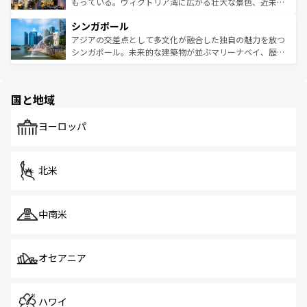
が旅行者を迎えてくれるので、きっと忘れられない旅にな
いビーチでリゾート気分を楽しむことができる。タイ料理
もっている。ヴィクトリア湾に広がる壮大な景色、近未来
るはずだ。 なお、新着のベトナム情報は
コンテンツ一覧
を
は世界的に有名で、屋台から高級レストランまで味覚を刺
的なアートスポット、そして歴史と現代が融合した町並
参照してほしい。
シンガポール
激する。気候は一年中温暖で、どの季節にも異なる楽しみ
み、どこを訪れても感動するはず。観光スポットが密集し
が待っている。親しみやすいタイの人々、仏教を中心とし
ており、効率よく見どころを回れるのも魅力。息をのむよ
アジアの交差点として多文化が融合した独自の魅力を放つ
た文化、そして多様な観光資源が、訪れる旅人を魅了し続
うな絶景から文化的な体験まで、香港を存分に楽しみ尽く
シンガポール。未来的な建築物が並ぶマリーナベイ、歴史
ける。 なお、新着のタイ情報は
コンテンツ一覧
を参照して
そう。 なお、新着の香港情報は
コンテンツ一覧
を参照して
と伝統を感じられるエスニックタウン、多数の緑豊かな公
ほしい。
ほしい。
園や自然保護区など、自然が調和した近代的な景観と文化
の多様性あふれるカラフルな町は、どこを歩いても新しい
国と地域
発見がある。さらに、治安のよさや充実した公共交通機関
も、旅行者にとっては魅力的なポイント。グルメも豊富
で、ホーカーズは地元の風情を楽しめる外せないスポット
ヨーロッパ
だ。訪れる人を飽きさせないシンガポールで、多様な魅力
を体感しよう。 なお、新着のシンガポール情報は
コンテン
ツ一覧
を参照してほしい。
北米
中南米
オセアニア
ハワイ