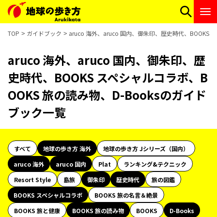
TOP
ガイドブック
aruco 海外、aruco 国内、御朱印、歴史時代、BOOK
aruco 海外、aruco 国内、御朱印、歴
史時代、BOOKS スペシャルコラボ、B
OOKS 旅の読み物、D-Booksのガイド
ブック一覧
すべて
地球の歩き方 海外
地球の歩き方 Jシリーズ（国内）
aruco 海外
aruco 国内
Plat
ランキング&テクニック
Resort Style
島旅
御朱印
歴史時代
旅の図鑑
BOOKS スペシャルコラボ
BOOKS 旅の名言＆絶景
BOOKS 旅と健康
BOOKS 旅の読み物
BOOKS
D-Books