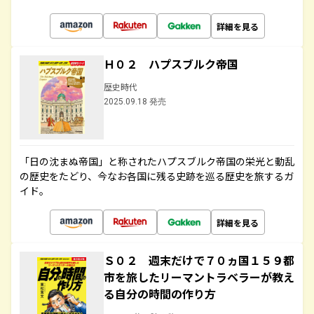
詳細を見る
Ｈ０２ ハプスブルク帝国
歴史時代
2025.09.18 発売
「日の沈まぬ帝国」と称されたハプスブルク帝国の栄光と動乱
の歴史をたどり、今なお各国に残る史跡を巡る歴史を旅するガ
イド。
詳細を見る
Ｓ０２ 週末だけで７０ヵ国１５９都
市を旅したリーマントラベラーが教え
る自分の時間の作り方