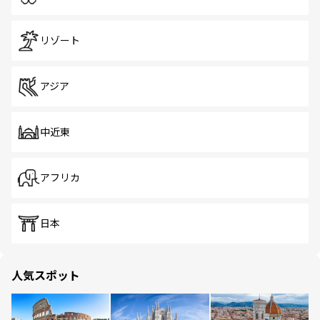
リゾート
アジア
中近東
アフリカ
日本
人気スポット