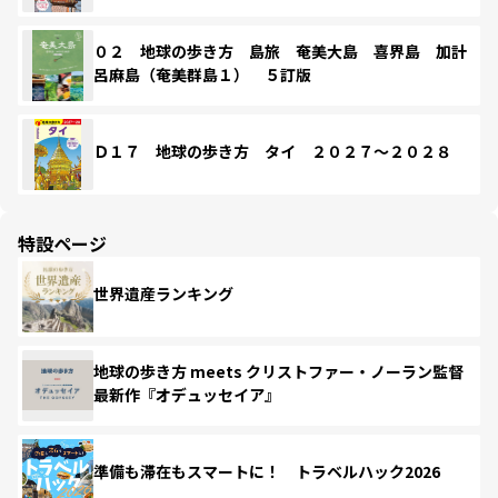
０２ 地球の歩き方 島旅 奄美大島 喜界島 加計
呂麻島（奄美群島１） ５訂版
Ｄ１７ 地球の歩き方 タイ ２０２７～２０２８
特設ページ
世界遺産ランキング
地球の歩き方 meets クリストファー・ノーラン監督
最新作『オデュッセイア』
準備も滞在もスマートに！ トラベルハック2026