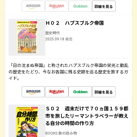
詳細を見る
Ｈ０２ ハプスブルク帝国
歴史時代
2025.09.18 発売
「日の沈まぬ帝国」と称されたハプスブルク帝国の栄光と動乱
の歴史をたどり、今なお各国に残る史跡を巡る歴史を旅するガ
イド。
詳細を見る
Ｓ０２ 週末だけで７０ヵ国１５９都
市を旅したリーマントラベラーが教え
る自分の時間の作り方
BOOKS 旅の読み物