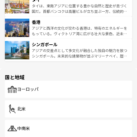
わってみてほしい。 なお、新着の韓国情報は
コンテンツ一
ーチミン市のフランス統治時代の建物も、独特の雰囲気を
タイは、東南アジアに位置する豊かな自然と歴史が息づく
覧
を参照してほしい。
醸し出している。また、バラエティの豊かさとおいしさで
国だ。首都バンコクは高層ビルが立ち並ぶ一方、伝統的な
世界中の食通を魅了してやまないベトナム料理も魅力のひ
寺院や市場がいたるところに点在し、古きよき文化と現代
香港
とつ。フォーやバインミー、ベトナムコーヒーなどは、ぜ
の活気が交差している。北部ではチェンマイなどの山岳地
ひ現地で味わいたい。どの地域を訪れてもあたたかい人々
帯で自然と触れ合い、南部ではプーケットやクラビの美し
アジアと西洋の文化が交わる香港は、特有のエネルギーを
が旅行者を迎えてくれるので、きっと忘れられない旅にな
いビーチでリゾート気分を楽しむことができる。タイ料理
もっている。ヴィクトリア湾に広がる壮大な景色、近未来
るはずだ。 なお、新着のベトナム情報は
コンテンツ一覧
を
は世界的に有名で、屋台から高級レストランまで味覚を刺
的なアートスポット、そして歴史と現代が融合した町並
参照してほしい。
シンガポール
激する。気候は一年中温暖で、どの季節にも異なる楽しみ
み、どこを訪れても感動するはず。観光スポットが密集し
が待っている。親しみやすいタイの人々、仏教を中心とし
ており、効率よく見どころを回れるのも魅力。息をのむよ
アジアの交差点として多文化が融合した独自の魅力を放つ
た文化、そして多様な観光資源が、訪れる旅人を魅了し続
うな絶景から文化的な体験まで、香港を存分に楽しみ尽く
シンガポール。未来的な建築物が並ぶマリーナベイ、歴史
ける。 なお、新着のタイ情報は
コンテンツ一覧
を参照して
そう。 なお、新着の香港情報は
コンテンツ一覧
を参照して
と伝統を感じられるエスニックタウン、多数の緑豊かな公
ほしい。
ほしい。
園や自然保護区など、自然が調和した近代的な景観と文化
の多様性あふれるカラフルな町は、どこを歩いても新しい
国と地域
発見がある。さらに、治安のよさや充実した公共交通機関
も、旅行者にとっては魅力的なポイント。グルメも豊富
で、ホーカーズは地元の風情を楽しめる外せないスポット
ヨーロッパ
だ。訪れる人を飽きさせないシンガポールで、多様な魅力
を体感しよう。 なお、新着のシンガポール情報は
コンテン
ツ一覧
を参照してほしい。
北米
中南米