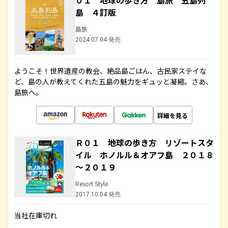
０１ 地球の歩き方 島旅 五島列
島 ４訂版
島旅
2024.07.04 発売
ようこそ！世界遺産の教会、絶品島ごはん、古民家ステイな
ど、島の人が教えてくれた五島の魅力をギュッと凝縮。さあ、
島旅へ。
詳細を見る
Ｒ０１ 地球の歩き方 リゾートスタ
イル ホノルル＆オアフ島 ２０１８
～２０１９
Resort Style
2017.10.04 発売
当社在庫切れ