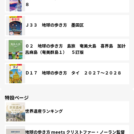
８
Ｊ３３ 地球の歩き方 墨田区
０２ 地球の歩き方 島旅 奄美大島 喜界島 加計
呂麻島（奄美群島１） ５訂版
Ｄ１７ 地球の歩き方 タイ ２０２７～２０２８
特設ページ
世界遺産ランキング
地球の歩き方 meets クリストファー・ノーラン監督