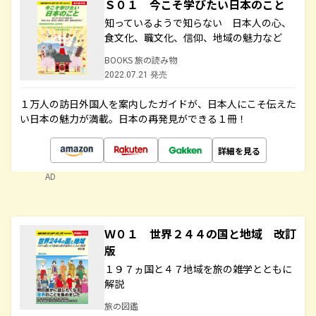
Ｓ０１ 今こそ学びたい日本のこと
知っているようで知らない 日本人の心、
食文化、職文化、信仰、地域の魅力など
BOOKS 旅の読み物
2022.07.21 発売
１万人の訪日外国人を案内したガイドが、日本人にこそ伝えた
い日本の魅力が満載。日本の再発見ができる１冊！
詳細を見る
AD
Ｗ０１ 世界２４４の国と地域 改訂
版
１９７ヵ国と４７地域を旅の雑学とともに
解説
旅の図鑑