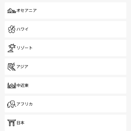
オセアニア
ハワイ
リゾート
アジア
中近東
アフリカ
日本