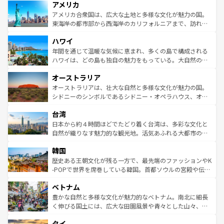
アメリカ
ンツ一覧
を参照してほしい。
の建物がそのまま残る町や、スイスならではのユニークな
博物館もあり、アルプス観光だけでなく町歩きも満喫する
アメリカ合衆国は、広大な土地と多様な文化が魅力の国。
ことができる。国民の所得が高いため物価も高いが、旅行
東海岸の都市部から西海岸のカリフォルニアまで、訪れる
者向けの交通パス提供のサービスもあり、うまく活用すれ
場所ごとに異なる風景と体験が待っている。ニューヨーク
ハワイ
ば市内交通費無料で観光を楽しむこともできる。 なお、新
のような巨大都市は、観光、ショッピング、エンターテイ
着のスイス情報は
コンテンツ一覧
を参照してほしい。
ンメントが詰まった刺激的なスポットだ。一方、アメリカ
年間を通じて温暖な気候に恵まれ、多くの島で構成される
西部には大自然が広がり、グランドキャニオンやイエロー
ハワイは、どの島も独自の魅力をもっている。大自然の神
ストーン国立公園といった絶景が堪能できる。さらに、南
秘を感じたいなら、火山が生み出した壮大な景観を誇るハ
オーストラリア
部のニューオーリンズでは、音楽と美食が融合した独特の
ワイ島は見逃せない。また、定番の観光地といえばオアフ
文化が魅力。旅行者はアメリカの各地域で異なる魅力を楽
島だが、静かな自然を求めるならマウイ島やカウアイ島が
オーストラリアは、壮大な自然と多様な文化が魅力の国。
しみながら、その多様性と豊かな歴史を感じることができ
おすすめ。エメラルドグリーンに輝く海をはじめ、豊かな
シドニーのシンボルであるシドニー・オペラハウス、オー
るだろう。車でのロードトリップや列車の旅も、アメリカ
文化や歴史が息づいている。「アロハスピリット」と呼ば
ストラリア東海岸北部に広がる大サンゴ礁地帯グレートバ
ならではの贅沢な旅のスタイルだ。 なお、新着のアメリカ
台湾
れるおもてなしの心で訪れる人々を迎えてくれるハワイの
リアリーフや大陸中央部にそびえるウルル（エアーズロッ
情報は
コンテンツ一覧
を参照してほしい。
人々、おいしいローカルフードやハワイアンミュージッ
ク）、タスマニアの美しい原生林やケアンズの熱帯雨林な
日本から約４時間ほどでたどり着く台湾は、多彩な文化と
ク、伝統的なフラダンスなど、すべてがハワイの魅力を彩
ど、見どころがたくさん。また、カフェやワイン、オージ
自然が織りなす魅力的な観光地。活気あふれる大都市の台
っている。訪れるたびに新しい発見と感動が待っているハ
ービーフなどの食文化も豊かで、美味しいものであふれて
北やノスタルジックな町並みが人気な九份（ジォウフェ
ワイを、存分に味わってほしい。 なお、新着のハワイ情報
韓国
いる。アクティビティも充実しており、サーフィンやダイ
ン）、静ひつな山岳地帯である台湾東部など、都市の喧騒
は
コンテンツ一覧
を参照してほしい。
ビング、ハイキングなど、アウトドア好きにはたまらな
と山間の静けさが共存しており、訪れる人に新しい発見と
歴史ある王朝文化が残る一方で、最先端のファッションやK
い。オーストラリアの多彩な魅力を存分に味わいつくそ
驚きをもたらしてくれる。また、奥深い台湾の食文化も魅
-POPで世界を席巻している韓国。首都ソウルの宮殿や伝統
う。 なお、新着のオーストラリア情報は
コンテンツ一覧
を
力で、夜市などの屋台グルメから高級料理、ヘルシーで美
家屋が並ぶエリアでは韓国の歴史と文化に浸ることがで
参照してほしい。
ベトナム
容にもいいと評判のスイーツなど、バラエティ豊かな料理
き、地方に足を延ばせば四季折々の自然美を楽しむことが
が味わえる。 なお、新着の台湾情報は
コンテンツ一覧
を参
できる。そして、キムチや焼肉、絶品のストリートフード
豊かな自然と多様な文化が魅力的なベトナム。南北に細長
照してほしい。
まで、さまざまな韓国料理が待っている。夜には、韓国な
く伸びる国土には、広大な田園風景や青々とした山々、世
らではのナイトライフも堪能できる。あたたかいホスピタ
界遺産に登録された壮大な自然景観が点在し、都市部では
タイ
リティに包まれながら、韓国の多彩な魅力を心ゆくまで味
急速な発展と共に伝統が息づく。ハノイの古い町並みやホ