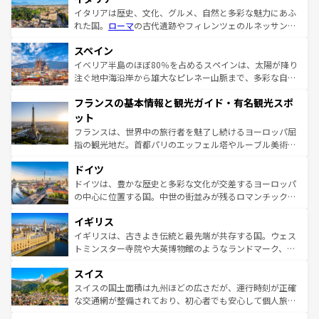
イタリアは歴史、文化、グルメ、自然と多彩な魅力にあふ
れた国。
ローマ
の古代遺跡やフィレンツェのルネッサンス
美術、ヴェネツィアの運河など、歴史あるスポットはもち
スペイン
ろん、トスカーナの美しい田園風景やアマルフィ海岸の絶
景など、自然景観も見逃せない。観光の合間には、本場の
イベリア半島のほぼ80％を占めるスペインは、太陽が降り
ピザやパスタなど、絶品のイタリア料理を堪能することも
注ぐ地中海沿岸から雄大なピレネー山脈まで、多彩な自然
できる。朝目覚めてから夜眠るまで、すべての瞬間を楽し
と文化が詰まったヨーロッパ屈指の旅行先だ。多様な地域
フランスの基本情報と観光ガイド・有名観光スポ
ませてくれるイタリアで、忘れられない旅をしてみよう！
文化が根付くこの国では、情熱的なフラメンコ、熱気あふ
なお、新着のイタリア情報は
コンテンツ一覧
を参照してほ
れる闘牛、そして美味しいタパスが生活の一部となってい
ット
しい。
る。首都マドリードの洗練された雰囲気や、バルセロナの
フランスは、世界中の旅行者を魅了し続けるヨーロッパ屈
アートに溢れた街角から、地方では古代ローマ遺跡や中世
指の観光地だ。首都パリのエッフェル塔やルーブル美術館
の城塞都市、穏やかなビーチリゾートまで多彩な表情を見
といった象徴的なスポットから、田舎町の古風な美しさま
せる。地方によって風土や気候が異なるスペインはその個
ドイツ
で、幅広い魅力が詰まっている。華麗な宮殿、歴史的な大
性で訪れる人を魅了する。 なお、新着のスペイン情報は
コ
聖堂、美しいビーチ、そして豊かな自然が、訪れる者を心
ドイツは、豊かな歴史と多彩な文化が交差するヨーロッパ
ンテンツ一覧
を参照してほしい。
から魅了する。また、フランスは美食の国としても知ら
の中心に位置する国。中世の街並みが残るロマンチック街
れ、フランス料理はユネスコ無形文化遺産にも登録されて
道から、未来を先取りするようなモダンな都市まで多様な
イギリス
いる。シャンパンの発祥地であるランス、プロヴァンスの
顔を持つこの国は、どこを歩いても飽きることがない。ベ
香り高いラベンダー畑など、多彩な楽しみ方が可能だ。さ
ルリンの文化的活気、バイエルン州のアルプスの絶景、そ
イギリスは、古きよき伝統と最先端が共存する国。ウェス
らに、パリ以外の地域にも魅力が溢れており、どの街角に
してライン川沿いのワイン畑といった風景は必見。ビール
トミンスター寺院や大英博物館のようなランドマーク、歴
も豊かな歴史と文化が息づいている。パリ以外の個性あふ
とソーセージを味わいながら地元の人と過ごす楽しい時間
史ある大学都市、美しい丘陵地帯や牧歌的な風景など、エ
れる地方に足を運ぶとそれぞれで全く異なる文化を体験で
スイス
は、お酒好きな人にはぜひ体験してほしい。 なお、新着の
リアごとに異なる魅力がある。また、優雅なアフタヌーン
きるだろう。 なお、新着のフランス情報は
コンテンツ一覧
ドイツ情報は
コンテンツ一覧
を参照してほしい。
ティー、ビール好きにはたまらない英国パブ、サッカー観
スイスの国土面積は九州ほどの広さだが、運行時刻が正確
を参照してほしい。
戦など、本場だからこそできる体験も豊富。イギリスを旅
な交通網が整備されており、初心者でも安心して個人旅行
して楽しみつくそう。 なお、新着のイギリス情報は
コンテ
を楽しめる。日本同様に時刻表どおりの旅が可能だ。中世