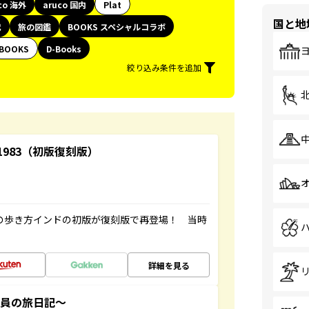
co 海外
aruco 国内
Plat
国と地
代
旅の図鑑
BOOKS スペシャルコラボ
BOOKS
D-Books
絞り込み条件を追加
-1983（初版復刻版）
球の歩き方インドの初版が復刻版で再登場！ 当時
詳細を見る
社員の旅日記～