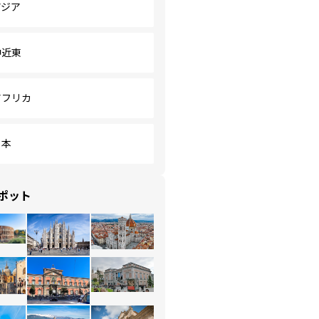
アジア
中近東
アフリカ
日本
ポット