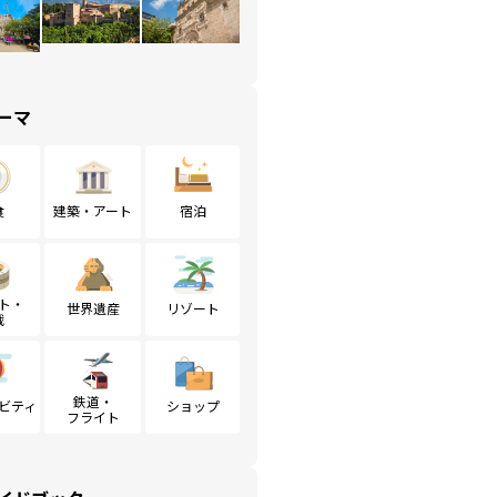
ーマ
食
建築・アート
宿泊
ト・
世界遺産
リゾート
戦
鉄道・
ビティ
ショップ
フライト