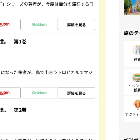
ト”」シリーズの著者が、今度は自分の滞在するロ
詳細を見る
旅のテ
憶。 第1巻
飲
とになった筆者が、島で出合うトロピカルでマジ
イベン
観
詳細を見る
憶。 第2巻
アクティ