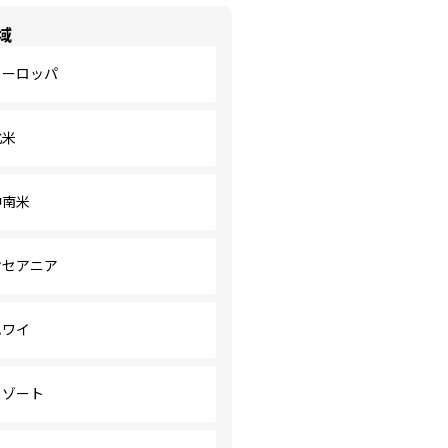
域
ヨーロッパ
北米
中南米
オセアニア
ハワイ
リゾート