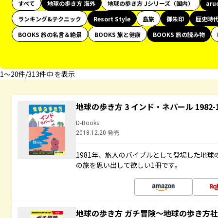
すべて
地球の歩き方 海外
地球の歩き方 Jシリーズ（国内）
aru
ランキング&テクニック
Resort Style
島旅
御朱印
歴史時
BOOKS 旅の名言＆絶景
BOOKS 旅と健康
BOOKS 旅の読み物
1〜20件/313件中 を表示
地球の歩き方 3 インド・ネパール 1982
D-Books
2018.12.20 発売
1981年、旅人のバイブルとして登場した地
の旅を思い出して欲しい1冊です。
地球の歩き方 ガチ冒険～地球の歩き方