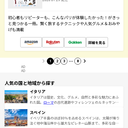
2026.01.29 発売
初心者もリピーターも、こんなパリが体験したかった！がきっ
と見つかる一冊。賢く旅するテクニックや人気グルメ＆おみや
げも満載
詳細を見る
…
1
2
3
8
AD
AD
人気の国と地域から探す
イタリア
イタリアは歴史、文化、グルメ、自然と多彩な魅力にあふ
れた国。
ローマ
の古代遺跡やフィレンツェのルネッサンス
美術、ヴェネツィアの運河など、歴史あるスポットはもち
スペイン
ろん、トスカーナの美しい田園風景やアマルフィ海岸の絶
景など、自然景観も見逃せない。観光の合間には、本場の
イベリア半島のほぼ80％を占めるスペインは、太陽が降り
ピザやパスタなど、絶品のイタリア料理を堪能することも
注ぐ地中海沿岸から雄大なピレネー山脈まで、多彩な自然
できる。朝目覚めてから夜眠るまで、すべての瞬間を楽し