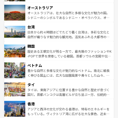
ストーン国立公園といった絶景が堪能できる。さらに、南
秘を感じたいなら、火山が生み出した壮大な景観を誇るハ
オーストラリア
部のニューオーリンズでは、音楽と美食が融合した独特の
ワイ島は見逃せない。また、定番の観光地といえばオアフ
文化が魅力。旅行者はアメリカの各地域で異なる魅力を楽
島だが、静かな自然を求めるならマウイ島やカウアイ島が
オーストラリアは、壮大な自然と多様な文化が魅力の国。
しみながら、その多様性と豊かな歴史を感じることができ
おすすめ。エメラルドグリーンに輝く海をはじめ、豊かな
シドニーのシンボルであるシドニー・オペラハウス、オー
るだろう。車でのロードトリップや列車の旅も、アメリカ
文化や歴史が息づいている。「アロハスピリット」と呼ば
ストラリア東海岸北部に広がる大サンゴ礁地帯グレートバ
ならではの贅沢な旅のスタイルだ。 なお、新着のアメリカ
台湾
れるおもてなしの心で訪れる人々を迎えてくれるハワイの
リアリーフや大陸中央部にそびえるウルル（エアーズロッ
情報は
コンテンツ一覧
を参照してほしい。
人々、おいしいローカルフードやハワイアンミュージッ
ク）、タスマニアの美しい原生林やケアンズの熱帯雨林な
日本から約４時間ほどでたどり着く台湾は、多彩な文化と
ク、伝統的なフラダンスなど、すべてがハワイの魅力を彩
ど、見どころがたくさん。また、カフェやワイン、オージ
自然が織りなす魅力的な観光地。活気あふれる大都市の台
っている。訪れるたびに新しい発見と感動が待っているハ
ービーフなどの食文化も豊かで、美味しいものであふれて
北やノスタルジックな町並みが人気な九份（ジォウフェ
ワイを、存分に味わってほしい。 なお、新着のハワイ情報
韓国
いる。アクティビティも充実しており、サーフィンやダイ
ン）、静ひつな山岳地帯である台湾東部など、都市の喧騒
は
コンテンツ一覧
を参照してほしい。
ビング、ハイキングなど、アウトドア好きにはたまらな
と山間の静けさが共存しており、訪れる人に新しい発見と
歴史ある王朝文化が残る一方で、最先端のファッションやK
い。オーストラリアの多彩な魅力を存分に味わいつくそ
驚きをもたらしてくれる。また、奥深い台湾の食文化も魅
-POPで世界を席巻している韓国。首都ソウルの宮殿や伝統
う。 なお、新着のオーストラリア情報は
コンテンツ一覧
を
力で、夜市などの屋台グルメから高級料理、ヘルシーで美
家屋が並ぶエリアでは韓国の歴史と文化に浸ることがで
参照してほしい。
ベトナム
容にもいいと評判のスイーツなど、バラエティ豊かな料理
き、地方に足を延ばせば四季折々の自然美を楽しむことが
が味わえる。 なお、新着の台湾情報は
コンテンツ一覧
を参
できる。そして、キムチや焼肉、絶品のストリートフード
豊かな自然と多様な文化が魅力的なベトナム。南北に細長
照してほしい。
まで、さまざまな韓国料理が待っている。夜には、韓国な
く伸びる国土には、広大な田園風景や青々とした山々、世
らではのナイトライフも堪能できる。あたたかいホスピタ
界遺産に登録された壮大な自然景観が点在し、都市部では
タイ
リティに包まれながら、韓国の多彩な魅力を心ゆくまで味
急速な発展と共に伝統が息づく。ハノイの古い町並みやホ
わってみてほしい。 なお、新着の韓国情報は
コンテンツ一
ーチミン市のフランス統治時代の建物も、独特の雰囲気を
タイは、東南アジアに位置する豊かな自然と歴史が息づく
覧
を参照してほしい。
醸し出している。また、バラエティの豊かさとおいしさで
国だ。首都バンコクは高層ビルが立ち並ぶ一方、伝統的な
世界中の食通を魅了してやまないベトナム料理も魅力のひ
寺院や市場がいたるところに点在し、古きよき文化と現代
香港
とつ。フォーやバインミー、ベトナムコーヒーなどは、ぜ
の活気が交差している。北部ではチェンマイなどの山岳地
ひ現地で味わいたい。どの地域を訪れてもあたたかい人々
帯で自然と触れ合い、南部ではプーケットやクラビの美し
アジアと西洋の文化が交わる香港は、特有のエネルギーを
が旅行者を迎えてくれるので、きっと忘れられない旅にな
いビーチでリゾート気分を楽しむことができる。タイ料理
もっている。ヴィクトリア湾に広がる壮大な景色、近未来
るはずだ。 なお、新着のベトナム情報は
コンテンツ一覧
を