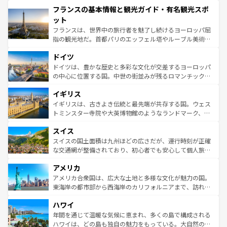
と文化が詰まったヨーロッパ屈指の旅行先だ。多様な地域
フランスの基本情報と観光ガイド・有名観光スポ
ませてくれるイタリアで、忘れられない旅をしてみよう！
文化が根付くこの国では、情熱的なフラメンコ、熱気あふ
なお、新着のイタリア情報は
コンテンツ一覧
を参照してほ
れる闘牛、そして美味しいタパスが生活の一部となってい
ット
しい。
る。首都マドリードの洗練された雰囲気や、バルセロナの
フランスは、世界中の旅行者を魅了し続けるヨーロッパ屈
アートに溢れた街角から、地方では古代ローマ遺跡や中世
指の観光地だ。首都パリのエッフェル塔やルーブル美術館
の城塞都市、穏やかなビーチリゾートまで多彩な表情を見
といった象徴的なスポットから、田舎町の古風な美しさま
せる。地方によって風土や気候が異なるスペインはその個
ドイツ
で、幅広い魅力が詰まっている。華麗な宮殿、歴史的な大
性で訪れる人を魅了する。 なお、新着のスペイン情報は
コ
聖堂、美しいビーチ、そして豊かな自然が、訪れる者を心
ドイツは、豊かな歴史と多彩な文化が交差するヨーロッパ
ンテンツ一覧
を参照してほしい。
から魅了する。また、フランスは美食の国としても知ら
の中心に位置する国。中世の街並みが残るロマンチック街
れ、フランス料理はユネスコ無形文化遺産にも登録されて
道から、未来を先取りするようなモダンな都市まで多様な
イギリス
いる。シャンパンの発祥地であるランス、プロヴァンスの
顔を持つこの国は、どこを歩いても飽きることがない。ベ
香り高いラベンダー畑など、多彩な楽しみ方が可能だ。さ
ルリンの文化的活気、バイエルン州のアルプスの絶景、そ
イギリスは、古きよき伝統と最先端が共存する国。ウェス
らに、パリ以外の地域にも魅力が溢れており、どの街角に
してライン川沿いのワイン畑といった風景は必見。ビール
トミンスター寺院や大英博物館のようなランドマーク、歴
も豊かな歴史と文化が息づいている。パリ以外の個性あふ
とソーセージを味わいながら地元の人と過ごす楽しい時間
史ある大学都市、美しい丘陵地帯や牧歌的な風景など、エ
れる地方に足を運ぶとそれぞれで全く異なる文化を体験で
スイス
は、お酒好きな人にはぜひ体験してほしい。 なお、新着の
リアごとに異なる魅力がある。また、優雅なアフタヌーン
きるだろう。 なお、新着のフランス情報は
コンテンツ一覧
ドイツ情報は
コンテンツ一覧
を参照してほしい。
ティー、ビール好きにはたまらない英国パブ、サッカー観
スイスの国土面積は九州ほどの広さだが、運行時刻が正確
を参照してほしい。
戦など、本場だからこそできる体験も豊富。イギリスを旅
な交通網が整備されており、初心者でも安心して個人旅行
して楽しみつくそう。 なお、新着のイギリス情報は
コンテ
を楽しめる。日本同様に時刻表どおりの旅が可能だ。中世
アメリカ
ンツ一覧
を参照してほしい。
の建物がそのまま残る町や、スイスならではのユニークな
博物館もあり、アルプス観光だけでなく町歩きも満喫する
アメリカ合衆国は、広大な土地と多様な文化が魅力の国。
ことができる。国民の所得が高いため物価も高いが、旅行
東海岸の都市部から西海岸のカリフォルニアまで、訪れる
者向けの交通パス提供のサービスもあり、うまく活用すれ
場所ごとに異なる風景と体験が待っている。ニューヨーク
ハワイ
ば市内交通費無料で観光を楽しむこともできる。 なお、新
のような巨大都市は、観光、ショッピング、エンターテイ
着のスイス情報は
コンテンツ一覧
を参照してほしい。
ンメントが詰まった刺激的なスポットだ。一方、アメリカ
年間を通じて温暖な気候に恵まれ、多くの島で構成される
西部には大自然が広がり、グランドキャニオンやイエロー
ハワイは、どの島も独自の魅力をもっている。大自然の神