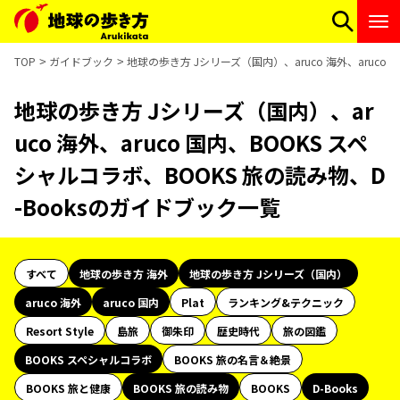
TOP
ガイドブック
地球の歩き方 Jシリーズ（国内）、aruco 海外、aruco
地球の歩き方 Jシリーズ（国内）、ar
uco 海外、aruco 国内、BOOKS スペ
シャルコラボ、BOOKS 旅の読み物、D
-Booksのガイドブック一覧
すべて
地球の歩き方 海外
地球の歩き方 Jシリーズ（国内）
aruco 海外
aruco 国内
Plat
ランキング&テクニック
Resort Style
島旅
御朱印
歴史時代
旅の図鑑
BOOKS スペシャルコラボ
BOOKS 旅の名言＆絶景
BOOKS 旅と健康
BOOKS 旅の読み物
BOOKS
D-Books