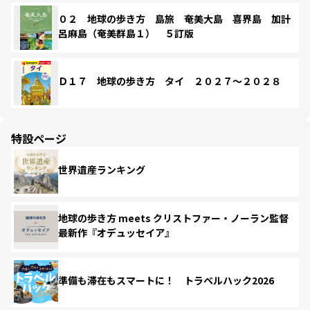
０２ 地球の歩き方 島旅 奄美大島 喜界島 加計
呂麻島（奄美群島１） ５訂版
Ｄ１７ 地球の歩き方 タイ ２０２７～２０２８
特設ページ
世界遺産ランキング
地球の歩き方 meets クリストファー・ノーラン監督
最新作『オデュッセイア』
準備も滞在もスマートに！ トラベルハック2026