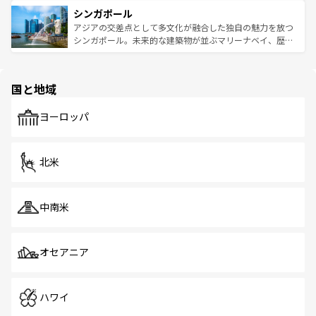
は世界的に有名で、屋台から高級レストランまで味覚を刺
的なアートスポット、そして歴史と現代が融合した町並
参照してほしい。
シンガポール
激する。気候は一年中温暖で、どの季節にも異なる楽しみ
み、どこを訪れても感動するはず。観光スポットが密集し
が待っている。親しみやすいタイの人々、仏教を中心とし
ており、効率よく見どころを回れるのも魅力。息をのむよ
アジアの交差点として多文化が融合した独自の魅力を放つ
た文化、そして多様な観光資源が、訪れる旅人を魅了し続
うな絶景から文化的な体験まで、香港を存分に楽しみ尽く
シンガポール。未来的な建築物が並ぶマリーナベイ、歴史
ける。 なお、新着のタイ情報は
コンテンツ一覧
を参照して
そう。 なお、新着の香港情報は
コンテンツ一覧
を参照して
と伝統を感じられるエスニックタウン、多数の緑豊かな公
ほしい。
ほしい。
園や自然保護区など、自然が調和した近代的な景観と文化
の多様性あふれるカラフルな町は、どこを歩いても新しい
国と地域
発見がある。さらに、治安のよさや充実した公共交通機関
も、旅行者にとっては魅力的なポイント。グルメも豊富
で、ホーカーズは地元の風情を楽しめる外せないスポット
ヨーロッパ
だ。訪れる人を飽きさせないシンガポールで、多様な魅力
を体感しよう。 なお、新着のシンガポール情報は
コンテン
ツ一覧
を参照してほしい。
北米
中南米
オセアニア
ハワイ