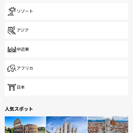
リゾート
アジア
中近東
アフリカ
日本
人気スポット