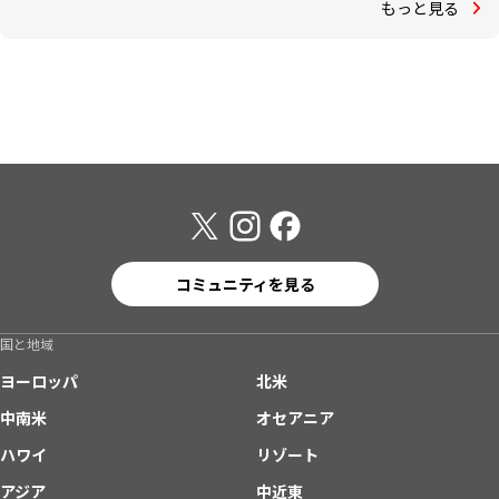
もっと見る
コミュニティを見る
国と地域
ヨーロッパ
北米
中南米
オセアニア
ハワイ
リゾート
アジア
中近東