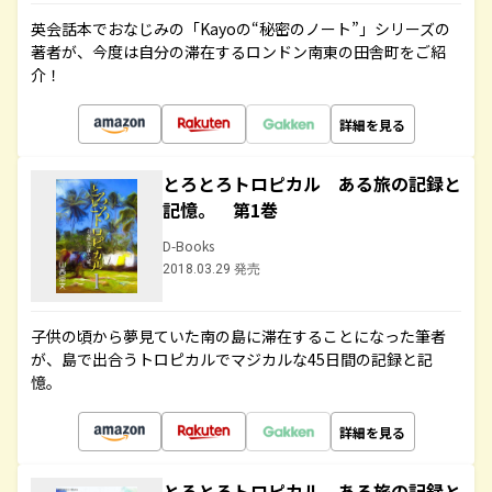
英会話本でおなじみの「Kayoの“秘密のノート”」シリーズの
著者が、今度は自分の滞在するロンドン南東の田舎町をご紹
介！
詳細を見る
とろとろトロピカル ある旅の記録と
記憶。 第1巻
D-Books
2018.03.29 発売
子供の頃から夢見ていた南の島に滞在することになった筆者
が、島で出合うトロピカルでマジカルな45日間の記録と記
憶。
詳細を見る
とろとろトロピカル ある旅の記録と