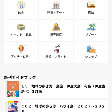
飲食
建築・アート
宿泊
イベント・観戦
世界遺産
リゾート
アクティビティ
鉄道・フライト
ショップ
新刊ガイドブック
１５ 地球の歩き方 島旅 伊豆大島 利島（伊豆諸
島①）３訂版
Ｃ０２ 地球の歩き方 ハワイ島 ２０２７～２０２
８