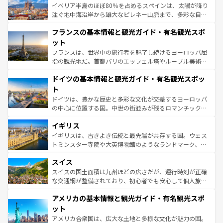
景など、自然景観も見逃せない。観光の合間には、本場の
イベリア半島のほぼ80％を占めるスペインは、太陽が降り
ピザやパスタなど、絶品のイタリア料理を堪能することも
注ぐ地中海沿岸から雄大なピレネー山脈まで、多彩な自然
できる。朝目覚めてから夜眠るまで、すべての瞬間を楽し
と文化が詰まったヨーロッパ屈指の旅行先だ。多様な地域
フランスの基本情報と観光ガイド・有名観光スポ
ませてくれるイタリアで、忘れられない旅をしてみよう！
文化が根付くこの国では、情熱的なフラメンコ、熱気あふ
なお、新着のイタリア情報は
コンテンツ一覧
を参照してほ
れる闘牛、そして美味しいタパスが生活の一部となってい
ット
しい。
る。首都マドリードの洗練された雰囲気や、バルセロナの
フランスは、世界中の旅行者を魅了し続けるヨーロッパ屈
アートに溢れた街角から、地方では古代ローマ遺跡や中世
指の観光地だ。首都パリのエッフェル塔やルーブル美術館
の城塞都市、穏やかなビーチリゾートまで多彩な表情を見
といった象徴的なスポットから、田舎町の古風な美しさま
せる。地方によって風土や気候が異なるスペインはその個
ドイツの基本情報と観光ガイド・有名観光スポッ
で、幅広い魅力が詰まっている。華麗な宮殿、歴史的な大
性で訪れる人を魅了する。 なお、新着のスペイン情報は
コ
聖堂、美しいビーチ、そして豊かな自然が、訪れる者を心
ト
ンテンツ一覧
を参照してほしい。
から魅了する。また、フランスは美食の国としても知ら
ドイツは、豊かな歴史と多彩な文化が交差するヨーロッパ
れ、フランス料理はユネスコ無形文化遺産にも登録されて
の中心に位置する国。中世の街並みが残るロマンチック街
いる。シャンパンの発祥地であるランス、プロヴァンスの
道から、未来を先取りするようなモダンな都市まで多様な
香り高いラベンダー畑など、多彩な楽しみ方が可能だ。さ
イギリス
顔を持つこの国は、どこを歩いても飽きることがない。ベ
らに、パリ以外の地域にも魅力が溢れており、どの街角に
ルリンの文化的活気、バイエルン州のアルプスの絶景、そ
イギリスは、古きよき伝統と最先端が共存する国。ウェス
も豊かな歴史と文化が息づいている。パリ以外の個性あふ
してライン川沿いのワイン畑といった風景は必見。ビール
トミンスター寺院や大英博物館のようなランドマーク、歴
れる地方に足を運ぶとそれぞれで全く異なる文化を体験で
とソーセージを味わいながら地元の人と過ごす楽しい時間
史ある大学都市、美しい丘陵地帯や牧歌的な風景など、エ
きるだろう。 なお、新着のフランス情報は
コンテンツ一覧
スイス
は、お酒好きな人にはぜひ体験してほしい。 なお、新着の
リアごとに異なる魅力がある。また、優雅なアフタヌーン
を参照してほしい。
ドイツ情報は
コンテンツ一覧
を参照してほしい。
ティー、ビール好きにはたまらない英国パブ、サッカー観
スイスの国土面積は九州ほどの広さだが、運行時刻が正確
戦など、本場だからこそできる体験も豊富。イギリスを旅
な交通網が整備されており、初心者でも安心して個人旅行
して楽しみつくそう。 なお、新着のイギリス情報は
コンテ
を楽しめる。日本同様に時刻表どおりの旅が可能だ。中世
アメリカの基本情報と観光ガイド・有名観光スポ
ンツ一覧
を参照してほしい。
の建物がそのまま残る町や、スイスならではのユニークな
博物館もあり、アルプス観光だけでなく町歩きも満喫する
ット
ことができる。国民の所得が高いため物価も高いが、旅行
アメリカ合衆国は、広大な土地と多様な文化が魅力の国。