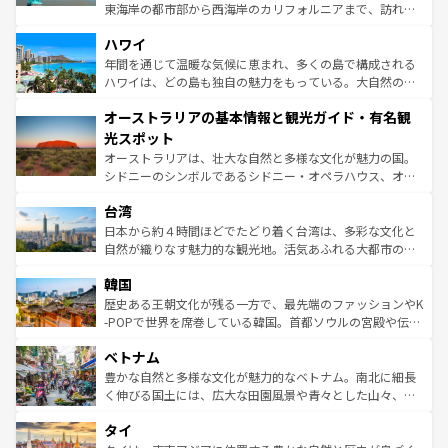
者向けの交通パス提供のサービスもあり、うまく活用すれ
東海岸の都市部から西海岸のカリフォルニアまで、訪れる
ば市内交通費無料で観光を楽しむこともできる。 なお、新
場所ごとに異なる風景と体験が待っている。ニューヨーク
着のスイス情報は
コンテンツ一覧
を参照してほしい。
ハワイ
のような巨大都市は、観光、ショッピング、エンターテイ
ンメントが詰まった刺激的なスポットだ。一方、アメリカ
年間を通じて温暖な気候に恵まれ、多くの島で構成される
西部には大自然が広がり、グランドキャニオンやイエロー
ハワイは、どの島も独自の魅力をもっている。大自然の神
ストーン国立公園といった絶景が堪能できる。さらに、南
秘を感じたいなら、火山が生み出した壮大な景観を誇るハ
オーストラリアの基本情報と観光ガイド・有名観
部のニューオーリンズでは、音楽と美食が融合した独特の
ワイ島は見逃せない。また、定番の観光地といえばオアフ
文化が魅力。旅行者はアメリカの各地域で異なる魅力を楽
島だが、静かな自然を求めるならマウイ島やカウアイ島が
光スポット
しみながら、その多様性と豊かな歴史を感じることができ
おすすめ。エメラルドグリーンに輝く海をはじめ、豊かな
オーストラリアは、壮大な自然と多様な文化が魅力の国。
るだろう。車でのロードトリップや列車の旅も、アメリカ
文化や歴史が息づいている。「アロハスピリット」と呼ば
シドニーのシンボルであるシドニー・オペラハウス、オー
ならではの贅沢な旅のスタイルだ。 なお、新着のアメリカ
れるおもてなしの心で訪れる人々を迎えてくれるハワイの
ストラリア東海岸北部に広がる大サンゴ礁地帯グレートバ
情報は
コンテンツ一覧
を参照してほしい。
人々、おいしいローカルフードやハワイアンミュージッ
台湾
リアリーフや大陸中央部にそびえるウルル（エアーズロッ
ク、伝統的なフラダンスなど、すべてがハワイの魅力を彩
ク）、タスマニアの美しい原生林やケアンズの熱帯雨林な
日本から約４時間ほどでたどり着く台湾は、多彩な文化と
っている。訪れるたびに新しい発見と感動が待っているハ
ど、見どころがたくさん。また、カフェやワイン、オージ
自然が織りなす魅力的な観光地。活気あふれる大都市の台
ワイを、存分に味わってほしい。 なお、新着のハワイ情報
ービーフなどの食文化も豊かで、美味しいものであふれて
北やノスタルジックな町並みが人気な九份（ジォウフェ
は
コンテンツ一覧
を参照してほしい。
韓国
いる。アクティビティも充実しており、サーフィンやダイ
ン）、静ひつな山岳地帯である台湾東部など、都市の喧騒
ビング、ハイキングなど、アウトドア好きにはたまらな
と山間の静けさが共存しており、訪れる人に新しい発見と
歴史ある王朝文化が残る一方で、最先端のファッションやK
い。オーストラリアの多彩な魅力を存分に味わいつくそ
驚きをもたらしてくれる。また、奥深い台湾の食文化も魅
-POPで世界を席巻している韓国。首都ソウルの宮殿や伝統
う。 なお、新着のオーストラリア情報は
コンテンツ一覧
を
力で、夜市などの屋台グルメから高級料理、ヘルシーで美
家屋が並ぶエリアでは韓国の歴史と文化に浸ることがで
参照してほしい。
ベトナム
容にもいいと評判のスイーツなど、バラエティ豊かな料理
き、地方に足を延ばせば四季折々の自然美を楽しむことが
が味わえる。 なお、新着の台湾情報は
コンテンツ一覧
を参
できる。そして、キムチや焼肉、絶品のストリートフード
豊かな自然と多様な文化が魅力的なベトナム。南北に細長
照してほしい。
まで、さまざまな韓国料理が待っている。夜には、韓国な
く伸びる国土には、広大な田園風景や青々とした山々、世
らではのナイトライフも堪能できる。あたたかいホスピタ
界遺産に登録された壮大な自然景観が点在し、都市部では
タイ
リティに包まれながら、韓国の多彩な魅力を心ゆくまで味
急速な発展と共に伝統が息づく。ハノイの古い町並みやホ
わってみてほしい。 なお、新着の韓国情報は
コンテンツ一