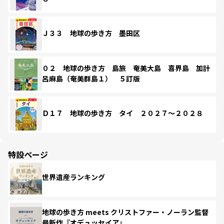
Ｊ３３ 地球の歩き方 墨田区
０２ 地球の歩き方 島旅 奄美大島 喜界島 加計
呂麻島（奄美群島１） ５訂版
Ｄ１７ 地球の歩き方 タイ ２０２７～２０２８
特設ページ
世界遺産ランキング
地球の歩き方 meets クリストファー・ノーラン監督
最新作『オデュッセイア』