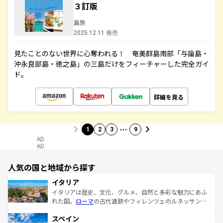
３訂版
島旅
2025.12.11 発売
見たことのない世界に心奪われる！ 奄美群島南部「与論島・
沖永良部島・徳之島」の三島だけをフィーチャーした完全ガイ
ド。
詳細を見る
…
1
2
3
9
AD
AD
人気の国と地域から探す
イタリア
イタリアは歴史、文化、グルメ、自然と多彩な魅力にあふ
れた国。
ローマ
の古代遺跡やフィレンツェのルネッサンス
美術、ヴェネツィアの運河など、歴史あるスポットはもち
スペイン
ろん、トスカーナの美しい田園風景やアマルフィ海岸の絶