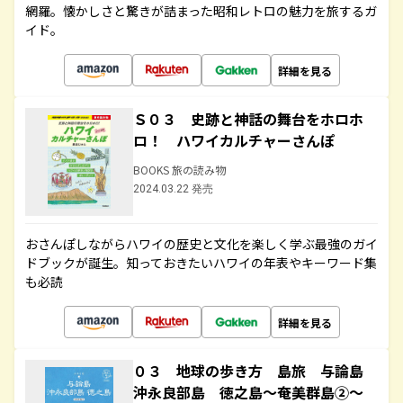
網羅。懐かしさと驚きが詰まった昭和レトロの魅力を旅するガ
イド。
詳細を見る
Ｓ０３ 史跡と神話の舞台をホロホ
ロ！ ハワイカルチャーさんぽ
BOOKS 旅の読み物
2024.03.22 発売
おさんぽしながらハワイの歴史と文化を楽しく学ぶ最強のガイ
ドブックが誕生。知っておきたいハワイの年表やキーワード集
も必読
詳細を見る
０３ 地球の歩き方 島旅 与論島
沖永良部島 徳之島～奄美群島②～