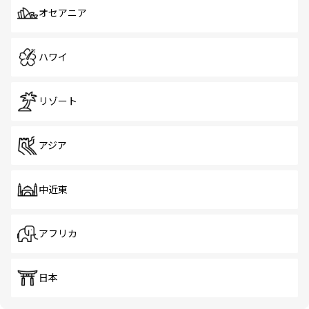
オセアニア
ハワイ
リゾート
アジア
中近東
アフリカ
日本