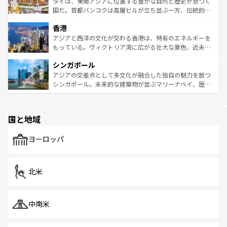
ーチミン市のフランス統治時代の建物も、独特の雰囲気を
タイは、東南アジアに位置する豊かな自然と歴史が息づく
覧
を参照してほしい。
醸し出している。また、バラエティの豊かさとおいしさで
国だ。首都バンコクは高層ビルが立ち並ぶ一方、伝統的な
世界中の食通を魅了してやまないベトナム料理も魅力のひ
寺院や市場がいたるところに点在し、古きよき文化と現代
香港
とつ。フォーやバインミー、ベトナムコーヒーなどは、ぜ
の活気が交差している。北部ではチェンマイなどの山岳地
ひ現地で味わいたい。どの地域を訪れてもあたたかい人々
帯で自然と触れ合い、南部ではプーケットやクラビの美し
アジアと西洋の文化が交わる香港は、特有のエネルギーを
が旅行者を迎えてくれるので、きっと忘れられない旅にな
いビーチでリゾート気分を楽しむことができる。タイ料理
もっている。ヴィクトリア湾に広がる壮大な景色、近未来
るはずだ。 なお、新着のベトナム情報は
コンテンツ一覧
を
は世界的に有名で、屋台から高級レストランまで味覚を刺
的なアートスポット、そして歴史と現代が融合した町並
参照してほしい。
シンガポール
激する。気候は一年中温暖で、どの季節にも異なる楽しみ
み、どこを訪れても感動するはず。観光スポットが密集し
が待っている。親しみやすいタイの人々、仏教を中心とし
ており、効率よく見どころを回れるのも魅力。息をのむよ
アジアの交差点として多文化が融合した独自の魅力を放つ
た文化、そして多様な観光資源が、訪れる旅人を魅了し続
うな絶景から文化的な体験まで、香港を存分に楽しみ尽く
シンガポール。未来的な建築物が並ぶマリーナベイ、歴史
ける。 なお、新着のタイ情報は
コンテンツ一覧
を参照して
そう。 なお、新着の香港情報は
コンテンツ一覧
を参照して
と伝統を感じられるエスニックタウン、多数の緑豊かな公
ほしい。
ほしい。
園や自然保護区など、自然が調和した近代的な景観と文化
の多様性あふれるカラフルな町は、どこを歩いても新しい
国と地域
発見がある。さらに、治安のよさや充実した公共交通機関
も、旅行者にとっては魅力的なポイント。グルメも豊富
で、ホーカーズは地元の風情を楽しめる外せないスポット
ヨーロッパ
だ。訪れる人を飽きさせないシンガポールで、多様な魅力
を体感しよう。 なお、新着のシンガポール情報は
コンテン
ツ一覧
を参照してほしい。
北米
中南米