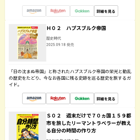
詳細を見る
Ｈ０２ ハプスブルク帝国
歴史時代
2025.09.18 発売
「日の沈まぬ帝国」と称されたハプスブルク帝国の栄光と動乱
の歴史をたどり、今なお各国に残る史跡を巡る歴史を旅するガ
イド。
詳細を見る
Ｓ０２ 週末だけで７０ヵ国１５９都
市を旅したリーマントラベラーが教え
る自分の時間の作り方