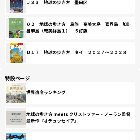
Ｊ３３ 地球の歩き方 墨田区
０２ 地球の歩き方 島旅 奄美大島 喜界島 加計
呂麻島（奄美群島１） ５訂版
Ｄ１７ 地球の歩き方 タイ ２０２７～２０２８
特設ページ
世界遺産ランキング
地球の歩き方 meets クリストファー・ノーラン監督
最新作『オデュッセイア』