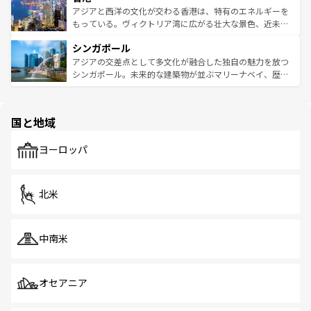
ひ現地で味わいたい。どの地域を訪れてもあたたかい人々
帯で自然と触れ合い、南部ではプーケットやクラビの美し
アジアと西洋の文化が交わる香港は、特有のエネルギーを
が旅行者を迎えてくれるので、きっと忘れられない旅にな
いビーチでリゾート気分を楽しむことができる。タイ料理
もっている。ヴィクトリア湾に広がる壮大な景色、近未来
るはずだ。 なお、新着のベトナム情報は
コンテンツ一覧
を
は世界的に有名で、屋台から高級レストランまで味覚を刺
的なアートスポット、そして歴史と現代が融合した町並
参照してほしい。
シンガポール
激する。気候は一年中温暖で、どの季節にも異なる楽しみ
み、どこを訪れても感動するはず。観光スポットが密集し
が待っている。親しみやすいタイの人々、仏教を中心とし
ており、効率よく見どころを回れるのも魅力。息をのむよ
アジアの交差点として多文化が融合した独自の魅力を放つ
た文化、そして多様な観光資源が、訪れる旅人を魅了し続
うな絶景から文化的な体験まで、香港を存分に楽しみ尽く
シンガポール。未来的な建築物が並ぶマリーナベイ、歴史
ける。 なお、新着のタイ情報は
コンテンツ一覧
を参照して
そう。 なお、新着の香港情報は
コンテンツ一覧
を参照して
と伝統を感じられるエスニックタウン、多数の緑豊かな公
ほしい。
ほしい。
園や自然保護区など、自然が調和した近代的な景観と文化
の多様性あふれるカラフルな町は、どこを歩いても新しい
国と地域
発見がある。さらに、治安のよさや充実した公共交通機関
も、旅行者にとっては魅力的なポイント。グルメも豊富
で、ホーカーズは地元の風情を楽しめる外せないスポット
ヨーロッパ
だ。訪れる人を飽きさせないシンガポールで、多様な魅力
を体感しよう。 なお、新着のシンガポール情報は
コンテン
ツ一覧
を参照してほしい。
北米
中南米
オセアニア