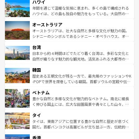
ハワイ
ば市内交通費無料で観光を楽しむこともできる。 なお、新
のような巨大都市は、観光、ショッピング、エンターテイ
着のスイス情報は
コンテンツ一覧
を参照してほしい。
ンメントが詰まった刺激的なスポットだ。一方、アメリカ
年間を通じて温暖な気候に恵まれ、多くの島で構成される
西部には大自然が広がり、グランドキャニオンやイエロー
ハワイは、どの島も独自の魅力をもっている。大自然の神
ストーン国立公園といった絶景が堪能できる。さらに、南
秘を感じたいなら、火山が生み出した壮大な景観を誇るハ
オーストラリア
部のニューオーリンズでは、音楽と美食が融合した独特の
ワイ島は見逃せない。また、定番の観光地といえばオアフ
文化が魅力。旅行者はアメリカの各地域で異なる魅力を楽
島だが、静かな自然を求めるならマウイ島やカウアイ島が
オーストラリアは、壮大な自然と多様な文化が魅力の国。
しみながら、その多様性と豊かな歴史を感じることができ
おすすめ。エメラルドグリーンに輝く海をはじめ、豊かな
シドニーのシンボルであるシドニー・オペラハウス、オー
るだろう。車でのロードトリップや列車の旅も、アメリカ
文化や歴史が息づいている。「アロハスピリット」と呼ば
ストラリア東海岸北部に広がる大サンゴ礁地帯グレートバ
ならではの贅沢な旅のスタイルだ。 なお、新着のアメリカ
台湾
れるおもてなしの心で訪れる人々を迎えてくれるハワイの
リアリーフや大陸中央部にそびえるウルル（エアーズロッ
情報は
コンテンツ一覧
を参照してほしい。
人々、おいしいローカルフードやハワイアンミュージッ
ク）、タスマニアの美しい原生林やケアンズの熱帯雨林な
日本から約４時間ほどでたどり着く台湾は、多彩な文化と
ク、伝統的なフラダンスなど、すべてがハワイの魅力を彩
ど、見どころがたくさん。また、カフェやワイン、オージ
自然が織りなす魅力的な観光地。活気あふれる大都市の台
っている。訪れるたびに新しい発見と感動が待っているハ
ービーフなどの食文化も豊かで、美味しいものであふれて
北やノスタルジックな町並みが人気な九份（ジォウフェ
ワイを、存分に味わってほしい。 なお、新着のハワイ情報
韓国
いる。アクティビティも充実しており、サーフィンやダイ
ン）、静ひつな山岳地帯である台湾東部など、都市の喧騒
は
コンテンツ一覧
を参照してほしい。
ビング、ハイキングなど、アウトドア好きにはたまらな
と山間の静けさが共存しており、訪れる人に新しい発見と
歴史ある王朝文化が残る一方で、最先端のファッションやK
い。オーストラリアの多彩な魅力を存分に味わいつくそ
驚きをもたらしてくれる。また、奥深い台湾の食文化も魅
-POPで世界を席巻している韓国。首都ソウルの宮殿や伝統
う。 なお、新着のオーストラリア情報は
コンテンツ一覧
を
力で、夜市などの屋台グルメから高級料理、ヘルシーで美
家屋が並ぶエリアでは韓国の歴史と文化に浸ることがで
参照してほしい。
ベトナム
容にもいいと評判のスイーツなど、バラエティ豊かな料理
き、地方に足を延ばせば四季折々の自然美を楽しむことが
が味わえる。 なお、新着の台湾情報は
コンテンツ一覧
を参
できる。そして、キムチや焼肉、絶品のストリートフード
豊かな自然と多様な文化が魅力的なベトナム。南北に細長
照してほしい。
まで、さまざまな韓国料理が待っている。夜には、韓国な
く伸びる国土には、広大な田園風景や青々とした山々、世
らではのナイトライフも堪能できる。あたたかいホスピタ
界遺産に登録された壮大な自然景観が点在し、都市部では
タイ
リティに包まれながら、韓国の多彩な魅力を心ゆくまで味
急速な発展と共に伝統が息づく。ハノイの古い町並みやホ
わってみてほしい。 なお、新着の韓国情報は
コンテンツ一
ーチミン市のフランス統治時代の建物も、独特の雰囲気を
タイは、東南アジアに位置する豊かな自然と歴史が息づく
覧
を参照してほしい。
醸し出している。また、バラエティの豊かさとおいしさで
国だ。首都バンコクは高層ビルが立ち並ぶ一方、伝統的な
世界中の食通を魅了してやまないベトナム料理も魅力のひ
寺院や市場がいたるところに点在し、古きよき文化と現代
香港
とつ。フォーやバインミー、ベトナムコーヒーなどは、ぜ
の活気が交差している。北部ではチェンマイなどの山岳地