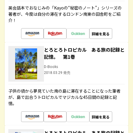
英会話本でおなじみの「Kayoの“秘密のノート”」シリーズの
著者が、今度は自分の滞在するロンドン南東の田舎町をご紹
介！
詳細を見る
とろとろトロピカル ある旅の記録と
記憶。 第1巻
D-Books
2018.03.29 発売
子供の頃から夢見ていた南の島に滞在することになった筆者
が、島で出合うトロピカルでマジカルな45日間の記録と記
憶。
詳細を見る
とろとろトロピカル ある旅の記録と