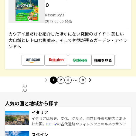
０
Resort Style
2019.03.06 発売
カウアイ島だけを紹介したほかにない究極のガイド！ 美しい
大自然とレトロな町並み、そして神話が残るガーデン・アイラ
ンドへ
詳細を見る
…
1
2
3
9
AD
AD
人気の国と地域から探す
イタリア
イタリアは歴史、文化、グルメ、自然と多彩な魅力にあふ
れた国。
ローマ
の古代遺跡やフィレンツェのルネッサンス
美術、ヴェネツィアの運河など、歴史あるスポットはもち
スペイン
ろん、トスカーナの美しい田園風景やアマルフィ海岸の絶