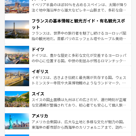
景など、自然景観も見逃せない。観光の合間には、本場の
イベリア半島のほぼ80％を占めるスペインは、太陽が降り
ピザやパスタなど、絶品のイタリア料理を堪能することも
注ぐ地中海沿岸から雄大なピレネー山脈まで、多彩な自然
できる。朝目覚めてから夜眠るまで、すべての瞬間を楽し
と文化が詰まったヨーロッパ屈指の旅行先だ。多様な地域
フランスの基本情報と観光ガイド・有名観光スポ
ませてくれるイタリアで、忘れられない旅をしてみよう！
文化が根付くこの国では、情熱的なフラメンコ、熱気あふ
なお、新着のイタリア情報は
コンテンツ一覧
を参照してほ
れる闘牛、そして美味しいタパスが生活の一部となってい
ット
しい。
る。首都マドリードの洗練された雰囲気や、バルセロナの
フランスは、世界中の旅行者を魅了し続けるヨーロッパ屈
アートに溢れた街角から、地方では古代ローマ遺跡や中世
指の観光地だ。首都パリのエッフェル塔やルーブル美術館
の城塞都市、穏やかなビーチリゾートまで多彩な表情を見
といった象徴的なスポットから、田舎町の古風な美しさま
せる。地方によって風土や気候が異なるスペインはその個
ドイツ
で、幅広い魅力が詰まっている。華麗な宮殿、歴史的な大
性で訪れる人を魅了する。 なお、新着のスペイン情報は
コ
聖堂、美しいビーチ、そして豊かな自然が、訪れる者を心
ドイツは、豊かな歴史と多彩な文化が交差するヨーロッパ
ンテンツ一覧
を参照してほしい。
から魅了する。また、フランスは美食の国としても知ら
の中心に位置する国。中世の街並みが残るロマンチック街
れ、フランス料理はユネスコ無形文化遺産にも登録されて
道から、未来を先取りするようなモダンな都市まで多様な
イギリス
いる。シャンパンの発祥地であるランス、プロヴァンスの
顔を持つこの国は、どこを歩いても飽きることがない。ベ
香り高いラベンダー畑など、多彩な楽しみ方が可能だ。さ
ルリンの文化的活気、バイエルン州のアルプスの絶景、そ
イギリスは、古きよき伝統と最先端が共存する国。ウェス
らに、パリ以外の地域にも魅力が溢れており、どの街角に
してライン川沿いのワイン畑といった風景は必見。ビール
トミンスター寺院や大英博物館のようなランドマーク、歴
も豊かな歴史と文化が息づいている。パリ以外の個性あふ
とソーセージを味わいながら地元の人と過ごす楽しい時間
史ある大学都市、美しい丘陵地帯や牧歌的な風景など、エ
れる地方に足を運ぶとそれぞれで全く異なる文化を体験で
スイス
は、お酒好きな人にはぜひ体験してほしい。 なお、新着の
リアごとに異なる魅力がある。また、優雅なアフタヌーン
きるだろう。 なお、新着のフランス情報は
コンテンツ一覧
ドイツ情報は
コンテンツ一覧
を参照してほしい。
ティー、ビール好きにはたまらない英国パブ、サッカー観
スイスの国土面積は九州ほどの広さだが、運行時刻が正確
を参照してほしい。
戦など、本場だからこそできる体験も豊富。イギリスを旅
な交通網が整備されており、初心者でも安心して個人旅行
して楽しみつくそう。 なお、新着のイギリス情報は
コンテ
を楽しめる。日本同様に時刻表どおりの旅が可能だ。中世
アメリカ
ンツ一覧
を参照してほしい。
の建物がそのまま残る町や、スイスならではのユニークな
博物館もあり、アルプス観光だけでなく町歩きも満喫する
アメリカ合衆国は、広大な土地と多様な文化が魅力の国。
ことができる。国民の所得が高いため物価も高いが、旅行
東海岸の都市部から西海岸のカリフォルニアまで、訪れる
者向けの交通パス提供のサービスもあり、うまく活用すれ
場所ごとに異なる風景と体験が待っている。ニューヨーク