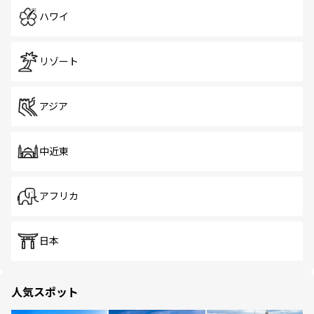
ハワイ
リゾート
アジア
中近東
アフリカ
日本
人気スポット