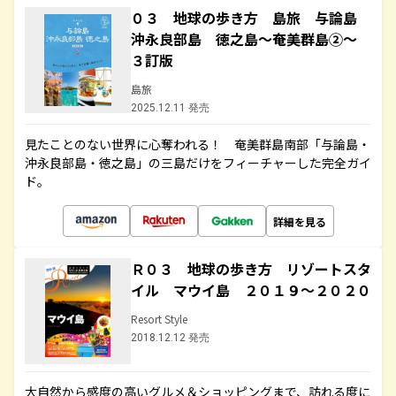
０３ 地球の歩き方 島旅 与論島
沖永良部島 徳之島～奄美群島②～
３訂版
島旅
2025.12.11 発売
見たことのない世界に心奪われる！ 奄美群島南部「与論島・
沖永良部島・徳之島」の三島だけをフィーチャーした完全ガイ
ド。
詳細を見る
Ｒ０３ 地球の歩き方 リゾートスタ
イル マウイ島 ２０１９～２０２０
Resort Style
2018.12.12 発売
大自然から感度の高いグルメ＆ショッピングまで、訪れる度に