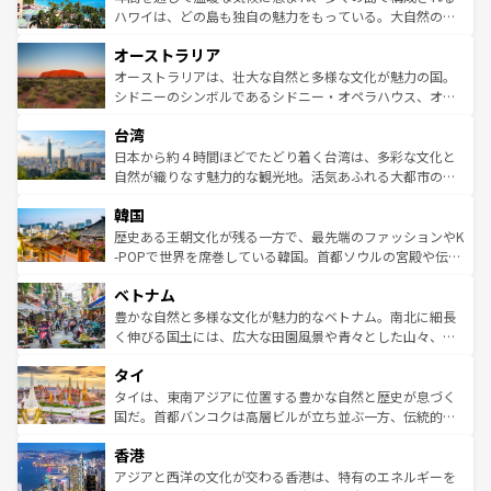
西部には大自然が広がり、グランドキャニオンやイエロー
ハワイは、どの島も独自の魅力をもっている。大自然の神
ストーン国立公園といった絶景が堪能できる。さらに、南
秘を感じたいなら、火山が生み出した壮大な景観を誇るハ
オーストラリア
部のニューオーリンズでは、音楽と美食が融合した独特の
ワイ島は見逃せない。また、定番の観光地といえばオアフ
文化が魅力。旅行者はアメリカの各地域で異なる魅力を楽
島だが、静かな自然を求めるならマウイ島やカウアイ島が
オーストラリアは、壮大な自然と多様な文化が魅力の国。
しみながら、その多様性と豊かな歴史を感じることができ
おすすめ。エメラルドグリーンに輝く海をはじめ、豊かな
シドニーのシンボルであるシドニー・オペラハウス、オー
るだろう。車でのロードトリップや列車の旅も、アメリカ
文化や歴史が息づいている。「アロハスピリット」と呼ば
ストラリア東海岸北部に広がる大サンゴ礁地帯グレートバ
ならではの贅沢な旅のスタイルだ。 なお、新着のアメリカ
台湾
れるおもてなしの心で訪れる人々を迎えてくれるハワイの
リアリーフや大陸中央部にそびえるウルル（エアーズロッ
情報は
コンテンツ一覧
を参照してほしい。
人々、おいしいローカルフードやハワイアンミュージッ
ク）、タスマニアの美しい原生林やケアンズの熱帯雨林な
日本から約４時間ほどでたどり着く台湾は、多彩な文化と
ク、伝統的なフラダンスなど、すべてがハワイの魅力を彩
ど、見どころがたくさん。また、カフェやワイン、オージ
自然が織りなす魅力的な観光地。活気あふれる大都市の台
っている。訪れるたびに新しい発見と感動が待っているハ
ービーフなどの食文化も豊かで、美味しいものであふれて
北やノスタルジックな町並みが人気な九份（ジォウフェ
ワイを、存分に味わってほしい。 なお、新着のハワイ情報
韓国
いる。アクティビティも充実しており、サーフィンやダイ
ン）、静ひつな山岳地帯である台湾東部など、都市の喧騒
は
コンテンツ一覧
を参照してほしい。
ビング、ハイキングなど、アウトドア好きにはたまらな
と山間の静けさが共存しており、訪れる人に新しい発見と
歴史ある王朝文化が残る一方で、最先端のファッションやK
い。オーストラリアの多彩な魅力を存分に味わいつくそ
驚きをもたらしてくれる。また、奥深い台湾の食文化も魅
-POPで世界を席巻している韓国。首都ソウルの宮殿や伝統
う。 なお、新着のオーストラリア情報は
コンテンツ一覧
を
力で、夜市などの屋台グルメから高級料理、ヘルシーで美
家屋が並ぶエリアでは韓国の歴史と文化に浸ることがで
参照してほしい。
ベトナム
容にもいいと評判のスイーツなど、バラエティ豊かな料理
き、地方に足を延ばせば四季折々の自然美を楽しむことが
が味わえる。 なお、新着の台湾情報は
コンテンツ一覧
を参
できる。そして、キムチや焼肉、絶品のストリートフード
豊かな自然と多様な文化が魅力的なベトナム。南北に細長
照してほしい。
まで、さまざまな韓国料理が待っている。夜には、韓国な
く伸びる国土には、広大な田園風景や青々とした山々、世
らではのナイトライフも堪能できる。あたたかいホスピタ
界遺産に登録された壮大な自然景観が点在し、都市部では
タイ
リティに包まれながら、韓国の多彩な魅力を心ゆくまで味
急速な発展と共に伝統が息づく。ハノイの古い町並みやホ
わってみてほしい。 なお、新着の韓国情報は
コンテンツ一
ーチミン市のフランス統治時代の建物も、独特の雰囲気を
タイは、東南アジアに位置する豊かな自然と歴史が息づく
覧
を参照してほしい。
醸し出している。また、バラエティの豊かさとおいしさで
国だ。首都バンコクは高層ビルが立ち並ぶ一方、伝統的な
世界中の食通を魅了してやまないベトナム料理も魅力のひ
寺院や市場がいたるところに点在し、古きよき文化と現代
香港
とつ。フォーやバインミー、ベトナムコーヒーなどは、ぜ
の活気が交差している。北部ではチェンマイなどの山岳地
ひ現地で味わいたい。どの地域を訪れてもあたたかい人々
帯で自然と触れ合い、南部ではプーケットやクラビの美し
アジアと西洋の文化が交わる香港は、特有のエネルギーを