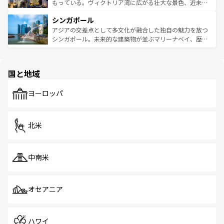
が旅行者を迎えてくれるので、きっと忘れられない旅にな
いビーチでリゾート気分を楽しむことができる。タイ料理
もっている。ヴィクトリア湾に広がる壮大な景色、近未来
るはずだ。 なお、新着のベトナム情報は
コンテンツ一覧
を
は世界的に有名で、屋台から高級レストランまで味覚を刺
的なアートスポット、そして歴史と現代が融合した町並
参照してほしい。
シンガポール
激する。気候は一年中温暖で、どの季節にも異なる楽しみ
み、どこを訪れても感動するはず。観光スポットが密集し
が待っている。親しみやすいタイの人々、仏教を中心とし
ており、効率よく見どころを回れるのも魅力。息をのむよ
アジアの交差点として多文化が融合した独自の魅力を放つ
た文化、そして多様な観光資源が、訪れる旅人を魅了し続
うな絶景から文化的な体験まで、香港を存分に楽しみ尽く
シンガポール。未来的な建築物が並ぶマリーナベイ、歴史
ける。 なお、新着のタイ情報は
コンテンツ一覧
を参照して
そう。 なお、新着の香港情報は
コンテンツ一覧
を参照して
と伝統を感じられるエスニックタウン、多数の緑豊かな公
ほしい。
ほしい。
園や自然保護区など、自然が調和した近代的な景観と文化
の多様性あふれるカラフルな町は、どこを歩いても新しい
国と地域
発見がある。さらに、治安のよさや充実した公共交通機関
も、旅行者にとっては魅力的なポイント。グルメも豊富
で、ホーカーズは地元の風情を楽しめる外せないスポット
ヨーロッパ
だ。訪れる人を飽きさせないシンガポールで、多様な魅力
を体感しよう。 なお、新着のシンガポール情報は
コンテン
ツ一覧
を参照してほしい。
北米
中南米
オセアニア
ハワイ