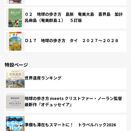
０２ 地球の歩き方 島旅 奄美大島 喜界島 加計
呂麻島（奄美群島１） ５訂版
Ｄ１７ 地球の歩き方 タイ ２０２７～２０２８
特設ページ
世界遺産ランキング
地球の歩き方 meets クリストファー・ノーラン監督
最新作『オデュッセイア』
準備も滞在もスマートに！ トラベルハック2026