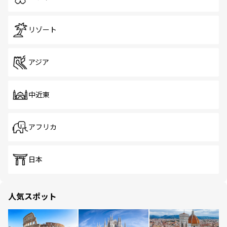
リゾート
アジア
中近東
アフリカ
日本
人気スポット