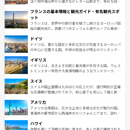
ピザやパスタなど、絶品のイタリア料理を堪能することも
注ぐ地中海沿岸から雄大なピレネー山脈まで、多彩な自然
できる。朝目覚めてから夜眠るまで、すべての瞬間を楽し
と文化が詰まったヨーロッパ屈指の旅行先だ。多様な地域
フランスの基本情報と観光ガイド・有名観光スポ
ませてくれるイタリアで、忘れられない旅をしてみよう！
文化が根付くこの国では、情熱的なフラメンコ、熱気あふ
なお、新着のイタリア情報は
コンテンツ一覧
を参照してほ
れる闘牛、そして美味しいタパスが生活の一部となってい
ット
しい。
る。首都マドリードの洗練された雰囲気や、バルセロナの
フランスは、世界中の旅行者を魅了し続けるヨーロッパ屈
アートに溢れた街角から、地方では古代ローマ遺跡や中世
指の観光地だ。首都パリのエッフェル塔やルーブル美術館
の城塞都市、穏やかなビーチリゾートまで多彩な表情を見
といった象徴的なスポットから、田舎町の古風な美しさま
せる。地方によって風土や気候が異なるスペインはその個
ドイツ
で、幅広い魅力が詰まっている。華麗な宮殿、歴史的な大
性で訪れる人を魅了する。 なお、新着のスペイン情報は
コ
聖堂、美しいビーチ、そして豊かな自然が、訪れる者を心
ドイツは、豊かな歴史と多彩な文化が交差するヨーロッパ
ンテンツ一覧
を参照してほしい。
から魅了する。また、フランスは美食の国としても知ら
の中心に位置する国。中世の街並みが残るロマンチック街
れ、フランス料理はユネスコ無形文化遺産にも登録されて
道から、未来を先取りするようなモダンな都市まで多様な
イギリス
いる。シャンパンの発祥地であるランス、プロヴァンスの
顔を持つこの国は、どこを歩いても飽きることがない。ベ
香り高いラベンダー畑など、多彩な楽しみ方が可能だ。さ
ルリンの文化的活気、バイエルン州のアルプスの絶景、そ
イギリスは、古きよき伝統と最先端が共存する国。ウェス
らに、パリ以外の地域にも魅力が溢れており、どの街角に
してライン川沿いのワイン畑といった風景は必見。ビール
トミンスター寺院や大英博物館のようなランドマーク、歴
も豊かな歴史と文化が息づいている。パリ以外の個性あふ
とソーセージを味わいながら地元の人と過ごす楽しい時間
史ある大学都市、美しい丘陵地帯や牧歌的な風景など、エ
れる地方に足を運ぶとそれぞれで全く異なる文化を体験で
スイス
は、お酒好きな人にはぜひ体験してほしい。 なお、新着の
リアごとに異なる魅力がある。また、優雅なアフタヌーン
きるだろう。 なお、新着のフランス情報は
コンテンツ一覧
ドイツ情報は
コンテンツ一覧
を参照してほしい。
ティー、ビール好きにはたまらない英国パブ、サッカー観
スイスの国土面積は九州ほどの広さだが、運行時刻が正確
を参照してほしい。
戦など、本場だからこそできる体験も豊富。イギリスを旅
な交通網が整備されており、初心者でも安心して個人旅行
して楽しみつくそう。 なお、新着のイギリス情報は
コンテ
を楽しめる。日本同様に時刻表どおりの旅が可能だ。中世
アメリカ
ンツ一覧
を参照してほしい。
の建物がそのまま残る町や、スイスならではのユニークな
博物館もあり、アルプス観光だけでなく町歩きも満喫する
アメリカ合衆国は、広大な土地と多様な文化が魅力の国。
ことができる。国民の所得が高いため物価も高いが、旅行
東海岸の都市部から西海岸のカリフォルニアまで、訪れる
者向けの交通パス提供のサービスもあり、うまく活用すれ
場所ごとに異なる風景と体験が待っている。ニューヨーク
ハワイ
ば市内交通費無料で観光を楽しむこともできる。 なお、新
のような巨大都市は、観光、ショッピング、エンターテイ
着のスイス情報は
コンテンツ一覧
を参照してほしい。
ンメントが詰まった刺激的なスポットだ。一方、アメリカ
年間を通じて温暖な気候に恵まれ、多くの島で構成される