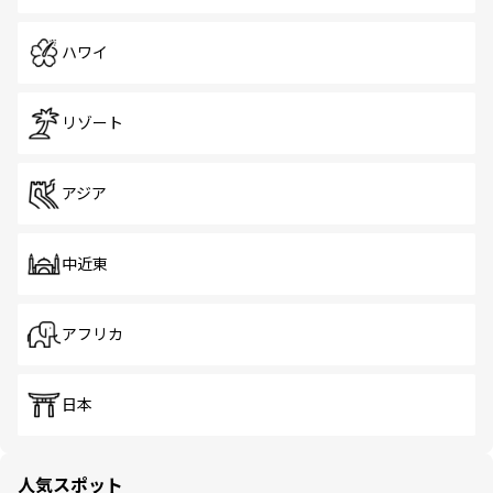
ハワイ
リゾート
アジア
中近東
アフリカ
日本
人気スポット