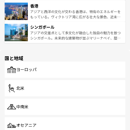
世界中の食通を魅了してやまないベトナム料理も魅力のひ
寺院や市場がいたるところに点在し、古きよき文化と現代
香港
とつ。フォーやバインミー、ベトナムコーヒーなどは、ぜ
の活気が交差している。北部ではチェンマイなどの山岳地
ひ現地で味わいたい。どの地域を訪れてもあたたかい人々
帯で自然と触れ合い、南部ではプーケットやクラビの美し
アジアと西洋の文化が交わる香港は、特有のエネルギーを
が旅行者を迎えてくれるので、きっと忘れられない旅にな
いビーチでリゾート気分を楽しむことができる。タイ料理
もっている。ヴィクトリア湾に広がる壮大な景色、近未来
るはずだ。 なお、新着のベトナム情報は
コンテンツ一覧
を
は世界的に有名で、屋台から高級レストランまで味覚を刺
的なアートスポット、そして歴史と現代が融合した町並
参照してほしい。
シンガポール
激する。気候は一年中温暖で、どの季節にも異なる楽しみ
み、どこを訪れても感動するはず。観光スポットが密集し
が待っている。親しみやすいタイの人々、仏教を中心とし
ており、効率よく見どころを回れるのも魅力。息をのむよ
アジアの交差点として多文化が融合した独自の魅力を放つ
た文化、そして多様な観光資源が、訪れる旅人を魅了し続
うな絶景から文化的な体験まで、香港を存分に楽しみ尽く
シンガポール。未来的な建築物が並ぶマリーナベイ、歴史
ける。 なお、新着のタイ情報は
コンテンツ一覧
を参照して
そう。 なお、新着の香港情報は
コンテンツ一覧
を参照して
と伝統を感じられるエスニックタウン、多数の緑豊かな公
ほしい。
ほしい。
園や自然保護区など、自然が調和した近代的な景観と文化
の多様性あふれるカラフルな町は、どこを歩いても新しい
国と地域
発見がある。さらに、治安のよさや充実した公共交通機関
も、旅行者にとっては魅力的なポイント。グルメも豊富
で、ホーカーズは地元の風情を楽しめる外せないスポット
ヨーロッパ
だ。訪れる人を飽きさせないシンガポールで、多様な魅力
を体感しよう。 なお、新着のシンガポール情報は
コンテン
ツ一覧
を参照してほしい。
北米
中南米
オセアニア