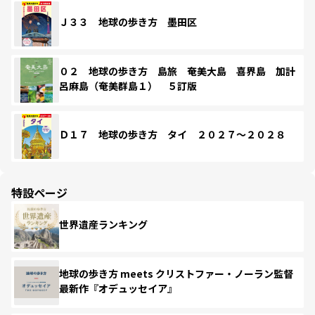
Ｊ３３ 地球の歩き方 墨田区
０２ 地球の歩き方 島旅 奄美大島 喜界島 加計
呂麻島（奄美群島１） ５訂版
Ｄ１７ 地球の歩き方 タイ ２０２７～２０２８
特設ページ
世界遺産ランキング
地球の歩き方 meets クリストファー・ノーラン監督
最新作『オデュッセイア』