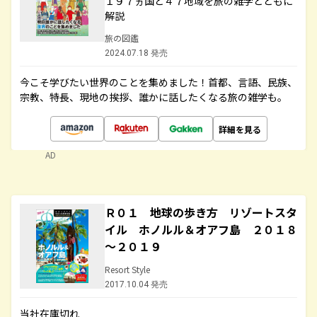
１９７ヵ国と４７地域を旅の雑学とともに
解説
旅の図鑑
2024.07.18 発売
今こそ学びたい世界のことを集めました！首都、言語、民族、
宗教、特長、現地の挨拶、誰かに話したくなる旅の雑学も。
詳細を見る
AD
Ｒ０１ 地球の歩き方 リゾートスタ
イル ホノルル＆オアフ島 ２０１８
～２０１９
Resort Style
2017.10.04 発売
当社在庫切れ