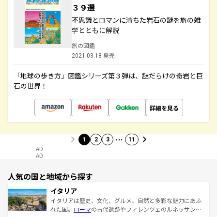
３９選
不思議とロマンに満ちた岩石の謎を旅の雑
学とともに解説
旅の図鑑
2021.03.18 発売
「地球の歩き方」図鑑シリーズ第３弾は、謎だらけの奇岩と巨
石の世界！
詳細を見る
…
1
2
3
11
AD
AD
人気の国と地域から探す
イタリア
イタリアは歴史、文化、グルメ、自然と多彩な魅力にあふ
れた国。
ローマ
の古代遺跡やフィレンツェのルネッサンス