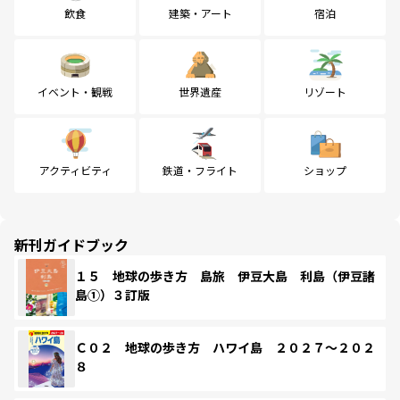
飲食
建築・アート
宿泊
イベント・観戦
世界遺産
リゾート
アクティビティ
鉄道・フライト
ショップ
新刊ガイドブック
１５ 地球の歩き方 島旅 伊豆大島 利島（伊豆諸
島①）３訂版
Ｃ０２ 地球の歩き方 ハワイ島 ２０２７～２０２
８