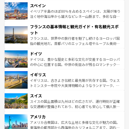
美術、ヴェネツィアの運河など、歴史あるスポットはもち
スペイン
ろん、トスカーナの美しい田園風景やアマルフィ海岸の絶
景など、自然景観も見逃せない。観光の合間には、本場の
イベリア半島のほぼ80％を占めるスペインは、太陽が降り
ピザやパスタなど、絶品のイタリア料理を堪能することも
注ぐ地中海沿岸から雄大なピレネー山脈まで、多彩な自然
できる。朝目覚めてから夜眠るまで、すべての瞬間を楽し
と文化が詰まったヨーロッパ屈指の旅行先だ。多様な地域
フランスの基本情報と観光ガイド・有名観光スポ
ませてくれるイタリアで、忘れられない旅をしてみよう！
文化が根付くこの国では、情熱的なフラメンコ、熱気あふ
なお、新着のイタリア情報は
コンテンツ一覧
を参照してほ
れる闘牛、そして美味しいタパスが生活の一部となってい
ット
しい。
る。首都マドリードの洗練された雰囲気や、バルセロナの
フランスは、世界中の旅行者を魅了し続けるヨーロッパ屈
アートに溢れた街角から、地方では古代ローマ遺跡や中世
指の観光地だ。首都パリのエッフェル塔やルーブル美術館
の城塞都市、穏やかなビーチリゾートまで多彩な表情を見
といった象徴的なスポットから、田舎町の古風な美しさま
せる。地方によって風土や気候が異なるスペインはその個
ドイツ
で、幅広い魅力が詰まっている。華麗な宮殿、歴史的な大
性で訪れる人を魅了する。 なお、新着のスペイン情報は
コ
聖堂、美しいビーチ、そして豊かな自然が、訪れる者を心
ドイツは、豊かな歴史と多彩な文化が交差するヨーロッパ
ンテンツ一覧
を参照してほしい。
から魅了する。また、フランスは美食の国としても知ら
の中心に位置する国。中世の街並みが残るロマンチック街
れ、フランス料理はユネスコ無形文化遺産にも登録されて
道から、未来を先取りするようなモダンな都市まで多様な
イギリス
いる。シャンパンの発祥地であるランス、プロヴァンスの
顔を持つこの国は、どこを歩いても飽きることがない。ベ
香り高いラベンダー畑など、多彩な楽しみ方が可能だ。さ
ルリンの文化的活気、バイエルン州のアルプスの絶景、そ
イギリスは、古きよき伝統と最先端が共存する国。ウェス
らに、パリ以外の地域にも魅力が溢れており、どの街角に
してライン川沿いのワイン畑といった風景は必見。ビール
トミンスター寺院や大英博物館のようなランドマーク、歴
も豊かな歴史と文化が息づいている。パリ以外の個性あふ
とソーセージを味わいながら地元の人と過ごす楽しい時間
史ある大学都市、美しい丘陵地帯や牧歌的な風景など、エ
れる地方に足を運ぶとそれぞれで全く異なる文化を体験で
スイス
は、お酒好きな人にはぜひ体験してほしい。 なお、新着の
リアごとに異なる魅力がある。また、優雅なアフタヌーン
きるだろう。 なお、新着のフランス情報は
コンテンツ一覧
ドイツ情報は
コンテンツ一覧
を参照してほしい。
ティー、ビール好きにはたまらない英国パブ、サッカー観
スイスの国土面積は九州ほどの広さだが、運行時刻が正確
を参照してほしい。
戦など、本場だからこそできる体験も豊富。イギリスを旅
な交通網が整備されており、初心者でも安心して個人旅行
して楽しみつくそう。 なお、新着のイギリス情報は
コンテ
を楽しめる。日本同様に時刻表どおりの旅が可能だ。中世
アメリカ
ンツ一覧
を参照してほしい。
の建物がそのまま残る町や、スイスならではのユニークな
博物館もあり、アルプス観光だけでなく町歩きも満喫する
アメリカ合衆国は、広大な土地と多様な文化が魅力の国。
ことができる。国民の所得が高いため物価も高いが、旅行
東海岸の都市部から西海岸のカリフォルニアまで、訪れる