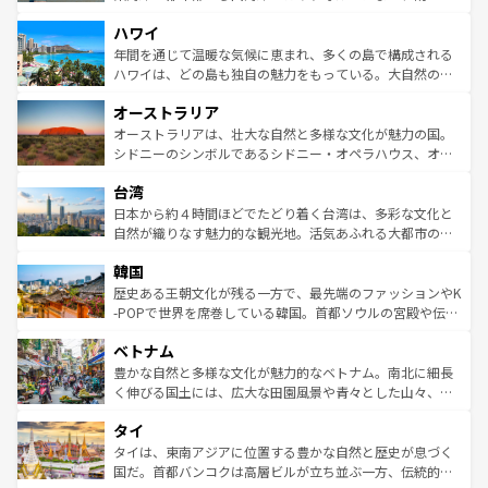
者向けの交通パス提供のサービスもあり、うまく活用すれ
場所ごとに異なる風景と体験が待っている。ニューヨーク
ハワイ
ば市内交通費無料で観光を楽しむこともできる。 なお、新
のような巨大都市は、観光、ショッピング、エンターテイ
着のスイス情報は
コンテンツ一覧
を参照してほしい。
ンメントが詰まった刺激的なスポットだ。一方、アメリカ
年間を通じて温暖な気候に恵まれ、多くの島で構成される
西部には大自然が広がり、グランドキャニオンやイエロー
ハワイは、どの島も独自の魅力をもっている。大自然の神
ストーン国立公園といった絶景が堪能できる。さらに、南
秘を感じたいなら、火山が生み出した壮大な景観を誇るハ
オーストラリア
部のニューオーリンズでは、音楽と美食が融合した独特の
ワイ島は見逃せない。また、定番の観光地といえばオアフ
文化が魅力。旅行者はアメリカの各地域で異なる魅力を楽
島だが、静かな自然を求めるならマウイ島やカウアイ島が
オーストラリアは、壮大な自然と多様な文化が魅力の国。
しみながら、その多様性と豊かな歴史を感じることができ
おすすめ。エメラルドグリーンに輝く海をはじめ、豊かな
シドニーのシンボルであるシドニー・オペラハウス、オー
るだろう。車でのロードトリップや列車の旅も、アメリカ
文化や歴史が息づいている。「アロハスピリット」と呼ば
ストラリア東海岸北部に広がる大サンゴ礁地帯グレートバ
ならではの贅沢な旅のスタイルだ。 なお、新着のアメリカ
台湾
れるおもてなしの心で訪れる人々を迎えてくれるハワイの
リアリーフや大陸中央部にそびえるウルル（エアーズロッ
情報は
コンテンツ一覧
を参照してほしい。
人々、おいしいローカルフードやハワイアンミュージッ
ク）、タスマニアの美しい原生林やケアンズの熱帯雨林な
日本から約４時間ほどでたどり着く台湾は、多彩な文化と
ク、伝統的なフラダンスなど、すべてがハワイの魅力を彩
ど、見どころがたくさん。また、カフェやワイン、オージ
自然が織りなす魅力的な観光地。活気あふれる大都市の台
っている。訪れるたびに新しい発見と感動が待っているハ
ービーフなどの食文化も豊かで、美味しいものであふれて
北やノスタルジックな町並みが人気な九份（ジォウフェ
ワイを、存分に味わってほしい。 なお、新着のハワイ情報
韓国
いる。アクティビティも充実しており、サーフィンやダイ
ン）、静ひつな山岳地帯である台湾東部など、都市の喧騒
は
コンテンツ一覧
を参照してほしい。
ビング、ハイキングなど、アウトドア好きにはたまらな
と山間の静けさが共存しており、訪れる人に新しい発見と
歴史ある王朝文化が残る一方で、最先端のファッションやK
い。オーストラリアの多彩な魅力を存分に味わいつくそ
驚きをもたらしてくれる。また、奥深い台湾の食文化も魅
-POPで世界を席巻している韓国。首都ソウルの宮殿や伝統
う。 なお、新着のオーストラリア情報は
コンテンツ一覧
を
力で、夜市などの屋台グルメから高級料理、ヘルシーで美
家屋が並ぶエリアでは韓国の歴史と文化に浸ることがで
参照してほしい。
ベトナム
容にもいいと評判のスイーツなど、バラエティ豊かな料理
き、地方に足を延ばせば四季折々の自然美を楽しむことが
が味わえる。 なお、新着の台湾情報は
コンテンツ一覧
を参
できる。そして、キムチや焼肉、絶品のストリートフード
豊かな自然と多様な文化が魅力的なベトナム。南北に細長
照してほしい。
まで、さまざまな韓国料理が待っている。夜には、韓国な
く伸びる国土には、広大な田園風景や青々とした山々、世
らではのナイトライフも堪能できる。あたたかいホスピタ
界遺産に登録された壮大な自然景観が点在し、都市部では
タイ
リティに包まれながら、韓国の多彩な魅力を心ゆくまで味
急速な発展と共に伝統が息づく。ハノイの古い町並みやホ
わってみてほしい。 なお、新着の韓国情報は
コンテンツ一
ーチミン市のフランス統治時代の建物も、独特の雰囲気を
タイは、東南アジアに位置する豊かな自然と歴史が息づく
覧
を参照してほしい。
醸し出している。また、バラエティの豊かさとおいしさで
国だ。首都バンコクは高層ビルが立ち並ぶ一方、伝統的な