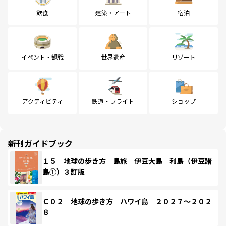
飲食
建築・アート
宿泊
イベント・観戦
世界遺産
リゾート
アクティビティ
鉄道・フライト
ショップ
新刊ガイドブック
１５ 地球の歩き方 島旅 伊豆大島 利島（伊豆諸
島①）３訂版
Ｃ０２ 地球の歩き方 ハワイ島 ２０２７～２０２
８