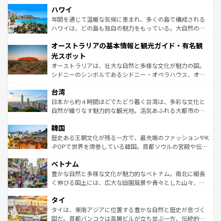
場所ごとに異なる風景と体験が待っている。ニューヨーク
着のスイス情報は
コンテンツ一覧
を参照してほしい。
ハワイ
のような巨大都市は、観光、ショッピング、エンターテイ
ンメントが詰まった刺激的なスポットだ。一方、アメリカ
年間を通じて温暖な気候に恵まれ、多くの島で構成される
西部には大自然が広がり、グランドキャニオンやイエロー
ハワイは、どの島も独自の魅力をもっている。大自然の神
ストーン国立公園といった絶景が堪能できる。さらに、南
秘を感じたいなら、火山が生み出した壮大な景観を誇るハ
オーストラリアの基本情報と観光ガイド・有名観
部のニューオーリンズでは、音楽と美食が融合した独特の
ワイ島は見逃せない。また、定番の観光地といえばオアフ
文化が魅力。旅行者はアメリカの各地域で異なる魅力を楽
島だが、静かな自然を求めるならマウイ島やカウアイ島が
光スポット
しみながら、その多様性と豊かな歴史を感じることができ
おすすめ。エメラルドグリーンに輝く海をはじめ、豊かな
オーストラリアは、壮大な自然と多様な文化が魅力の国。
るだろう。車でのロードトリップや列車の旅も、アメリカ
文化や歴史が息づいている。「アロハスピリット」と呼ば
シドニーのシンボルであるシドニー・オペラハウス、オー
ならではの贅沢な旅のスタイルだ。 なお、新着のアメリカ
れるおもてなしの心で訪れる人々を迎えてくれるハワイの
ストラリア東海岸北部に広がる大サンゴ礁地帯グレートバ
情報は
コンテンツ一覧
を参照してほしい。
人々、おいしいローカルフードやハワイアンミュージッ
台湾
リアリーフや大陸中央部にそびえるウルル（エアーズロッ
ク、伝統的なフラダンスなど、すべてがハワイの魅力を彩
ク）、タスマニアの美しい原生林やケアンズの熱帯雨林な
日本から約４時間ほどでたどり着く台湾は、多彩な文化と
っている。訪れるたびに新しい発見と感動が待っているハ
ど、見どころがたくさん。また、カフェやワイン、オージ
自然が織りなす魅力的な観光地。活気あふれる大都市の台
ワイを、存分に味わってほしい。 なお、新着のハワイ情報
ービーフなどの食文化も豊かで、美味しいものであふれて
北やノスタルジックな町並みが人気な九份（ジォウフェ
は
コンテンツ一覧
を参照してほしい。
韓国
いる。アクティビティも充実しており、サーフィンやダイ
ン）、静ひつな山岳地帯である台湾東部など、都市の喧騒
ビング、ハイキングなど、アウトドア好きにはたまらな
と山間の静けさが共存しており、訪れる人に新しい発見と
歴史ある王朝文化が残る一方で、最先端のファッションやK
い。オーストラリアの多彩な魅力を存分に味わいつくそ
驚きをもたらしてくれる。また、奥深い台湾の食文化も魅
-POPで世界を席巻している韓国。首都ソウルの宮殿や伝統
う。 なお、新着のオーストラリア情報は
コンテンツ一覧
を
力で、夜市などの屋台グルメから高級料理、ヘルシーで美
家屋が並ぶエリアでは韓国の歴史と文化に浸ることがで
参照してほしい。
ベトナム
容にもいいと評判のスイーツなど、バラエティ豊かな料理
き、地方に足を延ばせば四季折々の自然美を楽しむことが
が味わえる。 なお、新着の台湾情報は
コンテンツ一覧
を参
できる。そして、キムチや焼肉、絶品のストリートフード
豊かな自然と多様な文化が魅力的なベトナム。南北に細長
照してほしい。
まで、さまざまな韓国料理が待っている。夜には、韓国な
く伸びる国土には、広大な田園風景や青々とした山々、世
らではのナイトライフも堪能できる。あたたかいホスピタ
界遺産に登録された壮大な自然景観が点在し、都市部では
タイ
リティに包まれながら、韓国の多彩な魅力を心ゆくまで味
急速な発展と共に伝統が息づく。ハノイの古い町並みやホ
わってみてほしい。 なお、新着の韓国情報は
コンテンツ一
ーチミン市のフランス統治時代の建物も、独特の雰囲気を
タイは、東南アジアに位置する豊かな自然と歴史が息づく
覧
を参照してほしい。
醸し出している。また、バラエティの豊かさとおいしさで
国だ。首都バンコクは高層ビルが立ち並ぶ一方、伝統的な