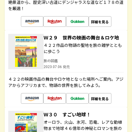
絶景道から、歴史深い古道にデンジャラスな道など１７８の道
を厳選！
詳細を見る
Ｗ２９ 世界の映画の舞台＆ロケ地
４２２作品の物語の聖地を旅の雑学ととも
に歩こう
旅の図鑑
2023.07.06 発売
４２２の映画作品の舞台やロケ地となった場所へご案内。アジ
アからアフリカまで、物語の世界を旅してみよう。
詳細を見る
Ｗ３０ すごい地球！
オーロラ、火山、氷河、恐竜、レアな動植
物まで地球４６億年の神秘とロマンを旅の