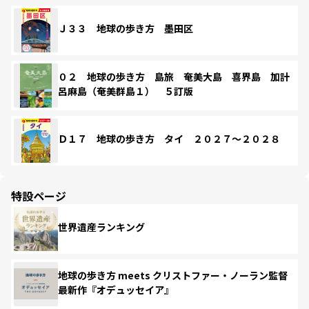
Ｊ３３ 地球の歩き方 墨田区
０２ 地球の歩き方 島旅 奄美大島 喜界島 加計
呂麻島（奄美群島１） ５訂版
Ｄ１７ 地球の歩き方 タイ ２０２７～２０２８
特設ページ
世界遺産ランキング
地球の歩き方 meets クリストファー・ノーラン監督
最新作『オデュッセイア』