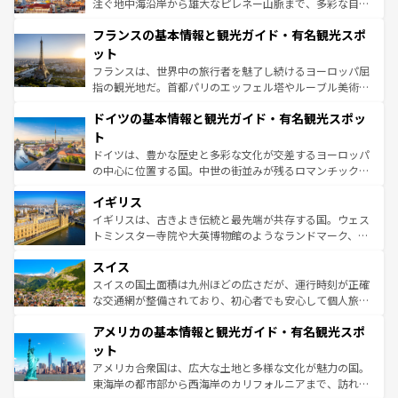
ピザやパスタなど、絶品のイタリア料理を堪能することも
注ぐ地中海沿岸から雄大なピレネー山脈まで、多彩な自然
できる。朝目覚めてから夜眠るまで、すべての瞬間を楽し
と文化が詰まったヨーロッパ屈指の旅行先だ。多様な地域
フランスの基本情報と観光ガイド・有名観光スポ
ませてくれるイタリアで、忘れられない旅をしてみよう！
文化が根付くこの国では、情熱的なフラメンコ、熱気あふ
なお、新着のイタリア情報は
コンテンツ一覧
を参照してほ
れる闘牛、そして美味しいタパスが生活の一部となってい
ット
しい。
る。首都マドリードの洗練された雰囲気や、バルセロナの
フランスは、世界中の旅行者を魅了し続けるヨーロッパ屈
アートに溢れた街角から、地方では古代ローマ遺跡や中世
指の観光地だ。首都パリのエッフェル塔やルーブル美術館
の城塞都市、穏やかなビーチリゾートまで多彩な表情を見
といった象徴的なスポットから、田舎町の古風な美しさま
せる。地方によって風土や気候が異なるスペインはその個
ドイツの基本情報と観光ガイド・有名観光スポッ
で、幅広い魅力が詰まっている。華麗な宮殿、歴史的な大
性で訪れる人を魅了する。 なお、新着のスペイン情報は
コ
聖堂、美しいビーチ、そして豊かな自然が、訪れる者を心
ト
ンテンツ一覧
を参照してほしい。
から魅了する。また、フランスは美食の国としても知ら
ドイツは、豊かな歴史と多彩な文化が交差するヨーロッパ
れ、フランス料理はユネスコ無形文化遺産にも登録されて
の中心に位置する国。中世の街並みが残るロマンチック街
いる。シャンパンの発祥地であるランス、プロヴァンスの
道から、未来を先取りするようなモダンな都市まで多様な
香り高いラベンダー畑など、多彩な楽しみ方が可能だ。さ
イギリス
顔を持つこの国は、どこを歩いても飽きることがない。ベ
らに、パリ以外の地域にも魅力が溢れており、どの街角に
ルリンの文化的活気、バイエルン州のアルプスの絶景、そ
イギリスは、古きよき伝統と最先端が共存する国。ウェス
も豊かな歴史と文化が息づいている。パリ以外の個性あふ
してライン川沿いのワイン畑といった風景は必見。ビール
トミンスター寺院や大英博物館のようなランドマーク、歴
れる地方に足を運ぶとそれぞれで全く異なる文化を体験で
とソーセージを味わいながら地元の人と過ごす楽しい時間
史ある大学都市、美しい丘陵地帯や牧歌的な風景など、エ
きるだろう。 なお、新着のフランス情報は
コンテンツ一覧
スイス
は、お酒好きな人にはぜひ体験してほしい。 なお、新着の
リアごとに異なる魅力がある。また、優雅なアフタヌーン
を参照してほしい。
ドイツ情報は
コンテンツ一覧
を参照してほしい。
ティー、ビール好きにはたまらない英国パブ、サッカー観
スイスの国土面積は九州ほどの広さだが、運行時刻が正確
戦など、本場だからこそできる体験も豊富。イギリスを旅
な交通網が整備されており、初心者でも安心して個人旅行
して楽しみつくそう。 なお、新着のイギリス情報は
コンテ
を楽しめる。日本同様に時刻表どおりの旅が可能だ。中世
アメリカの基本情報と観光ガイド・有名観光スポ
ンツ一覧
を参照してほしい。
の建物がそのまま残る町や、スイスならではのユニークな
博物館もあり、アルプス観光だけでなく町歩きも満喫する
ット
ことができる。国民の所得が高いため物価も高いが、旅行
アメリカ合衆国は、広大な土地と多様な文化が魅力の国。
者向けの交通パス提供のサービスもあり、うまく活用すれ
東海岸の都市部から西海岸のカリフォルニアまで、訪れる
ば市内交通費無料で観光を楽しむこともできる。 なお、新