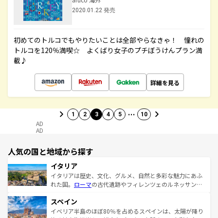
2020.01.22 発売
初めてのトルコでもやりたいことは全部やらなきゃ！ 憧れの
トルコを120％満喫☆ よくばり女子のプチぼうけんプラン満
載♪
詳細を見る
…
1
2
3
4
5
10
AD
AD
人気の国と地域から探す
イタリア
イタリアは歴史、文化、グルメ、自然と多彩な魅力にあふ
れた国。
ローマ
の古代遺跡やフィレンツェのルネッサンス
美術、ヴェネツィアの運河など、歴史あるスポットはもち
スペイン
ろん、トスカーナの美しい田園風景やアマルフィ海岸の絶
景など、自然景観も見逃せない。観光の合間には、本場の
イベリア半島のほぼ80％を占めるスペインは、太陽が降り