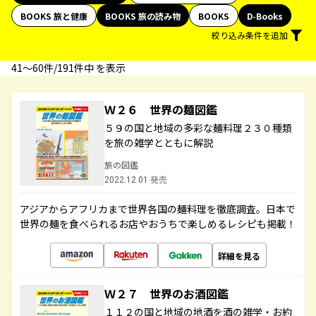
BOOKS 旅と健康
BOOKS 旅の読み物
BOOKS
D-Books
絞り込み条件を追加
41〜60件/191件中 を表示
Ｗ２６ 世界の麺図鑑
５９の国と地域の多彩な麺料理２３０種類
を旅の雑学とともに解説
旅の図鑑
2022.12.01 発売
アジアからアフリカまで世界各国の麺料理を徹底調査。日本で
世界の麺を食べられるお店やおうちで楽しめるレシピも掲載！
詳細を見る
Ｗ２７ 世界のお酒図鑑
１１２の国と地域の地酒を酒の雑学・お約