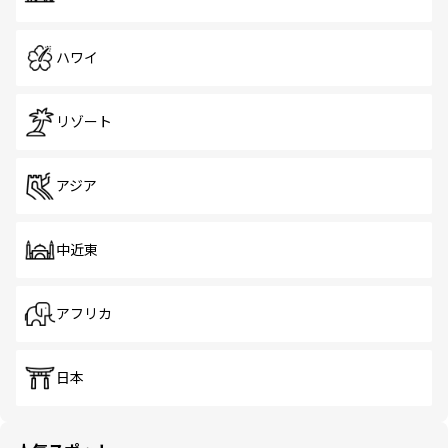
ハワイ
リゾート
アジア
中近東
アフリカ
日本