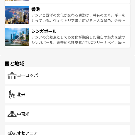
世界中の食通を魅了してやまないベトナム料理も魅力のひ
寺院や市場がいたるところに点在し、古きよき文化と現代
香港
とつ。フォーやバインミー、ベトナムコーヒーなどは、ぜ
の活気が交差している。北部ではチェンマイなどの山岳地
ひ現地で味わいたい。どの地域を訪れてもあたたかい人々
帯で自然と触れ合い、南部ではプーケットやクラビの美し
アジアと西洋の文化が交わる香港は、特有のエネルギーを
が旅行者を迎えてくれるので、きっと忘れられない旅にな
いビーチでリゾート気分を楽しむことができる。タイ料理
もっている。ヴィクトリア湾に広がる壮大な景色、近未来
るはずだ。 なお、新着のベトナム情報は
コンテンツ一覧
を
は世界的に有名で、屋台から高級レストランまで味覚を刺
的なアートスポット、そして歴史と現代が融合した町並
参照してほしい。
シンガポール
激する。気候は一年中温暖で、どの季節にも異なる楽しみ
み、どこを訪れても感動するはず。観光スポットが密集し
が待っている。親しみやすいタイの人々、仏教を中心とし
ており、効率よく見どころを回れるのも魅力。息をのむよ
アジアの交差点として多文化が融合した独自の魅力を放つ
た文化、そして多様な観光資源が、訪れる旅人を魅了し続
うな絶景から文化的な体験まで、香港を存分に楽しみ尽く
シンガポール。未来的な建築物が並ぶマリーナベイ、歴史
ける。 なお、新着のタイ情報は
コンテンツ一覧
を参照して
そう。 なお、新着の香港情報は
コンテンツ一覧
を参照して
と伝統を感じられるエスニックタウン、多数の緑豊かな公
ほしい。
ほしい。
園や自然保護区など、自然が調和した近代的な景観と文化
の多様性あふれるカラフルな町は、どこを歩いても新しい
国と地域
発見がある。さらに、治安のよさや充実した公共交通機関
も、旅行者にとっては魅力的なポイント。グルメも豊富
で、ホーカーズは地元の風情を楽しめる外せないスポット
ヨーロッパ
だ。訪れる人を飽きさせないシンガポールで、多様な魅力
を体感しよう。 なお、新着のシンガポール情報は
コンテン
ツ一覧
を参照してほしい。
北米
中南米
オセアニア