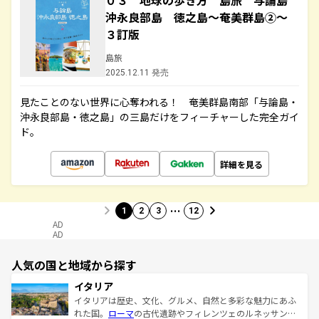
０３ 地球の歩き方 島旅 与論島
沖永良部島 徳之島～奄美群島②～
３訂版
島旅
2025.12.11 発売
見たことのない世界に心奪われる！ 奄美群島南部「与論島・
沖永良部島・徳之島」の三島だけをフィーチャーした完全ガイ
ド。
詳細を見る
…
1
2
3
12
AD
AD
人気の国と地域から探す
イタリア
イタリアは歴史、文化、グルメ、自然と多彩な魅力にあふ
れた国。
ローマ
の古代遺跡やフィレンツェのルネッサンス