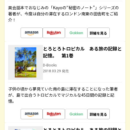
英会話本でおなじみの「Kayoの“秘密のノート”」シリーズの
著者が、今度は自分の滞在するロンドン南東の田舎町をご紹
介！
詳細を見る
とろとろトロピカル ある旅の記録と
記憶。 第1巻
D-Books
2018.03.29 発売
子供の頃から夢見ていた南の島に滞在することになった筆者
が、島で出合うトロピカルでマジカルな45日間の記録と記
憶。
詳細を見る
とろとろトロピカル ある旅の記録と