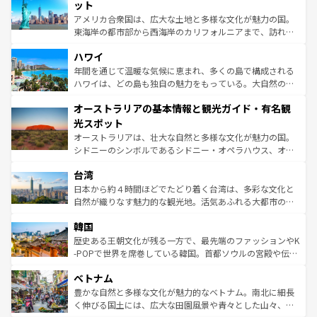
博物館もあり、アルプス観光だけでなく町歩きも満喫する
ット
ことができる。国民の所得が高いため物価も高いが、旅行
アメリカ合衆国は、広大な土地と多様な文化が魅力の国。
者向けの交通パス提供のサービスもあり、うまく活用すれ
東海岸の都市部から西海岸のカリフォルニアまで、訪れる
ば市内交通費無料で観光を楽しむこともできる。 なお、新
場所ごとに異なる風景と体験が待っている。ニューヨーク
着のスイス情報は
コンテンツ一覧
を参照してほしい。
ハワイ
のような巨大都市は、観光、ショッピング、エンターテイ
ンメントが詰まった刺激的なスポットだ。一方、アメリカ
年間を通じて温暖な気候に恵まれ、多くの島で構成される
西部には大自然が広がり、グランドキャニオンやイエロー
ハワイは、どの島も独自の魅力をもっている。大自然の神
ストーン国立公園といった絶景が堪能できる。さらに、南
秘を感じたいなら、火山が生み出した壮大な景観を誇るハ
オーストラリアの基本情報と観光ガイド・有名観
部のニューオーリンズでは、音楽と美食が融合した独特の
ワイ島は見逃せない。また、定番の観光地といえばオアフ
文化が魅力。旅行者はアメリカの各地域で異なる魅力を楽
島だが、静かな自然を求めるならマウイ島やカウアイ島が
光スポット
しみながら、その多様性と豊かな歴史を感じることができ
おすすめ。エメラルドグリーンに輝く海をはじめ、豊かな
オーストラリアは、壮大な自然と多様な文化が魅力の国。
るだろう。車でのロードトリップや列車の旅も、アメリカ
文化や歴史が息づいている。「アロハスピリット」と呼ば
シドニーのシンボルであるシドニー・オペラハウス、オー
ならではの贅沢な旅のスタイルだ。 なお、新着のアメリカ
れるおもてなしの心で訪れる人々を迎えてくれるハワイの
ストラリア東海岸北部に広がる大サンゴ礁地帯グレートバ
情報は
コンテンツ一覧
を参照してほしい。
人々、おいしいローカルフードやハワイアンミュージッ
台湾
リアリーフや大陸中央部にそびえるウルル（エアーズロッ
ク、伝統的なフラダンスなど、すべてがハワイの魅力を彩
ク）、タスマニアの美しい原生林やケアンズの熱帯雨林な
日本から約４時間ほどでたどり着く台湾は、多彩な文化と
っている。訪れるたびに新しい発見と感動が待っているハ
ど、見どころがたくさん。また、カフェやワイン、オージ
自然が織りなす魅力的な観光地。活気あふれる大都市の台
ワイを、存分に味わってほしい。 なお、新着のハワイ情報
ービーフなどの食文化も豊かで、美味しいものであふれて
北やノスタルジックな町並みが人気な九份（ジォウフェ
は
コンテンツ一覧
を参照してほしい。
韓国
いる。アクティビティも充実しており、サーフィンやダイ
ン）、静ひつな山岳地帯である台湾東部など、都市の喧騒
ビング、ハイキングなど、アウトドア好きにはたまらな
と山間の静けさが共存しており、訪れる人に新しい発見と
歴史ある王朝文化が残る一方で、最先端のファッションやK
い。オーストラリアの多彩な魅力を存分に味わいつくそ
驚きをもたらしてくれる。また、奥深い台湾の食文化も魅
-POPで世界を席巻している韓国。首都ソウルの宮殿や伝統
う。 なお、新着のオーストラリア情報は
コンテンツ一覧
を
力で、夜市などの屋台グルメから高級料理、ヘルシーで美
家屋が並ぶエリアでは韓国の歴史と文化に浸ることがで
参照してほしい。
ベトナム
容にもいいと評判のスイーツなど、バラエティ豊かな料理
き、地方に足を延ばせば四季折々の自然美を楽しむことが
が味わえる。 なお、新着の台湾情報は
コンテンツ一覧
を参
できる。そして、キムチや焼肉、絶品のストリートフード
豊かな自然と多様な文化が魅力的なベトナム。南北に細長
照してほしい。
まで、さまざまな韓国料理が待っている。夜には、韓国な
く伸びる国土には、広大な田園風景や青々とした山々、世
らではのナイトライフも堪能できる。あたたかいホスピタ