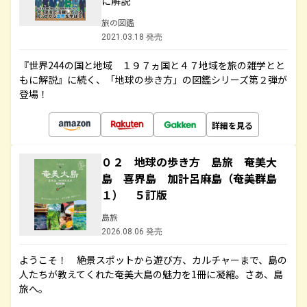
に解説
旅の図鑑
2021.03.18 発売
『世界244の国と地域 １９７ヵ国と４７地域を旅の雑学とと
もに解説』に続く、「地球の歩き方」の図鑑シリーズ第２弾が
登場！
詳細を見る
０２ 地球の歩き方 島旅 奄美大
島 喜界島 加計呂麻島（奄美群島
１） ５訂版
島旅
2026.08.06 発売
ようこそ！ 絶景スポットから遊び方、カルチャーまで、島の
人たちが教えてくれた奄美大島の魅力を1冊に凝縮。さあ、島
旅へ。