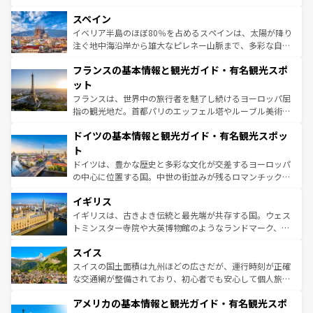
美術、ヴェネツィアの運河など、歴史あるスポットはもち
スペイン
ろん、トスカーナの美しい田園風景やアマルフィ海岸の絶
景など、自然景観も見逃せない。観光の合間には、本場の
イベリア半島のほぼ80％を占めるスペインは、太陽が降り
ピザやパスタなど、絶品のイタリア料理を堪能することも
注ぐ地中海沿岸から雄大なピレネー山脈まで、多彩な自然
できる。朝目覚めてから夜眠るまで、すべての瞬間を楽し
と文化が詰まったヨーロッパ屈指の旅行先だ。多様な地域
フランスの基本情報と観光ガイド・有名観光スポ
ませてくれるイタリアで、忘れられない旅をしてみよう！
文化が根付くこの国では、情熱的なフラメンコ、熱気あふ
なお、新着のイタリア情報は
コンテンツ一覧
を参照してほ
れる闘牛、そして美味しいタパスが生活の一部となってい
ット
しい。
る。首都マドリードの洗練された雰囲気や、バルセロナの
フランスは、世界中の旅行者を魅了し続けるヨーロッパ屈
アートに溢れた街角から、地方では古代ローマ遺跡や中世
指の観光地だ。首都パリのエッフェル塔やルーブル美術館
の城塞都市、穏やかなビーチリゾートまで多彩な表情を見
といった象徴的なスポットから、田舎町の古風な美しさま
せる。地方によって風土や気候が異なるスペインはその個
ドイツの基本情報と観光ガイド・有名観光スポッ
で、幅広い魅力が詰まっている。華麗な宮殿、歴史的な大
性で訪れる人を魅了する。 なお、新着のスペイン情報は
コ
聖堂、美しいビーチ、そして豊かな自然が、訪れる者を心
ト
ンテンツ一覧
を参照してほしい。
から魅了する。また、フランスは美食の国としても知ら
ドイツは、豊かな歴史と多彩な文化が交差するヨーロッパ
れ、フランス料理はユネスコ無形文化遺産にも登録されて
の中心に位置する国。中世の街並みが残るロマンチック街
いる。シャンパンの発祥地であるランス、プロヴァンスの
道から、未来を先取りするようなモダンな都市まで多様な
香り高いラベンダー畑など、多彩な楽しみ方が可能だ。さ
イギリス
顔を持つこの国は、どこを歩いても飽きることがない。ベ
らに、パリ以外の地域にも魅力が溢れており、どの街角に
ルリンの文化的活気、バイエルン州のアルプスの絶景、そ
イギリスは、古きよき伝統と最先端が共存する国。ウェス
も豊かな歴史と文化が息づいている。パリ以外の個性あふ
してライン川沿いのワイン畑といった風景は必見。ビール
トミンスター寺院や大英博物館のようなランドマーク、歴
れる地方に足を運ぶとそれぞれで全く異なる文化を体験で
とソーセージを味わいながら地元の人と過ごす楽しい時間
史ある大学都市、美しい丘陵地帯や牧歌的な風景など、エ
きるだろう。 なお、新着のフランス情報は
コンテンツ一覧
スイス
は、お酒好きな人にはぜひ体験してほしい。 なお、新着の
リアごとに異なる魅力がある。また、優雅なアフタヌーン
を参照してほしい。
ドイツ情報は
コンテンツ一覧
を参照してほしい。
ティー、ビール好きにはたまらない英国パブ、サッカー観
スイスの国土面積は九州ほどの広さだが、運行時刻が正確
戦など、本場だからこそできる体験も豊富。イギリスを旅
な交通網が整備されており、初心者でも安心して個人旅行
して楽しみつくそう。 なお、新着のイギリス情報は
コンテ
を楽しめる。日本同様に時刻表どおりの旅が可能だ。中世
アメリカの基本情報と観光ガイド・有名観光スポ
ンツ一覧
を参照してほしい。
の建物がそのまま残る町や、スイスならではのユニークな