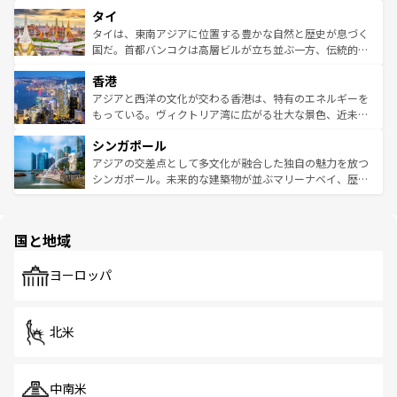
界遺産に登録された壮大な自然景観が点在し、都市部では
タイ
リティに包まれながら、韓国の多彩な魅力を心ゆくまで味
急速な発展と共に伝統が息づく。ハノイの古い町並みやホ
わってみてほしい。 なお、新着の韓国情報は
コンテンツ一
ーチミン市のフランス統治時代の建物も、独特の雰囲気を
タイは、東南アジアに位置する豊かな自然と歴史が息づく
覧
を参照してほしい。
醸し出している。また、バラエティの豊かさとおいしさで
国だ。首都バンコクは高層ビルが立ち並ぶ一方、伝統的な
世界中の食通を魅了してやまないベトナム料理も魅力のひ
寺院や市場がいたるところに点在し、古きよき文化と現代
香港
とつ。フォーやバインミー、ベトナムコーヒーなどは、ぜ
の活気が交差している。北部ではチェンマイなどの山岳地
ひ現地で味わいたい。どの地域を訪れてもあたたかい人々
帯で自然と触れ合い、南部ではプーケットやクラビの美し
アジアと西洋の文化が交わる香港は、特有のエネルギーを
が旅行者を迎えてくれるので、きっと忘れられない旅にな
いビーチでリゾート気分を楽しむことができる。タイ料理
もっている。ヴィクトリア湾に広がる壮大な景色、近未来
るはずだ。 なお、新着のベトナム情報は
コンテンツ一覧
を
は世界的に有名で、屋台から高級レストランまで味覚を刺
的なアートスポット、そして歴史と現代が融合した町並
参照してほしい。
シンガポール
激する。気候は一年中温暖で、どの季節にも異なる楽しみ
み、どこを訪れても感動するはず。観光スポットが密集し
が待っている。親しみやすいタイの人々、仏教を中心とし
ており、効率よく見どころを回れるのも魅力。息をのむよ
アジアの交差点として多文化が融合した独自の魅力を放つ
た文化、そして多様な観光資源が、訪れる旅人を魅了し続
うな絶景から文化的な体験まで、香港を存分に楽しみ尽く
シンガポール。未来的な建築物が並ぶマリーナベイ、歴史
ける。 なお、新着のタイ情報は
コンテンツ一覧
を参照して
そう。 なお、新着の香港情報は
コンテンツ一覧
を参照して
と伝統を感じられるエスニックタウン、多数の緑豊かな公
ほしい。
ほしい。
園や自然保護区など、自然が調和した近代的な景観と文化
の多様性あふれるカラフルな町は、どこを歩いても新しい
国と地域
発見がある。さらに、治安のよさや充実した公共交通機関
も、旅行者にとっては魅力的なポイント。グルメも豊富
で、ホーカーズは地元の風情を楽しめる外せないスポット
ヨーロッパ
だ。訪れる人を飽きさせないシンガポールで、多様な魅力
を体感しよう。 なお、新着のシンガポール情報は
コンテン
ツ一覧
を参照してほしい。
北米
中南米