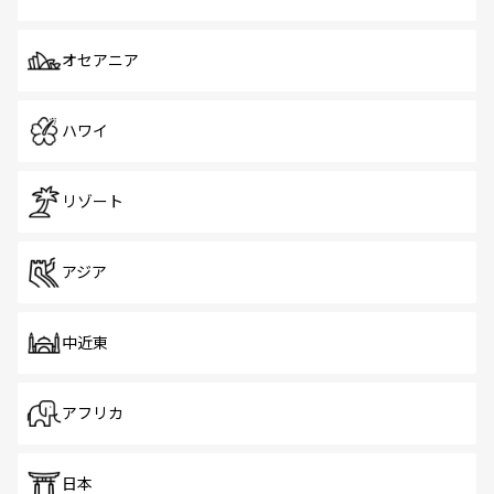
オセアニア
ハワイ
リゾート
アジア
中近東
アフリカ
日本