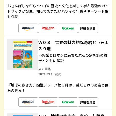
おさんぽしながらハワイの歴史と文化を楽しく学ぶ最強のガイ
ドブックが誕生。知っておきたいハワイの年表やキーワード集
も必読
詳細を見る
Ｗ０３ 世界の魅力的な奇岩と巨石１
３９選
不思議とロマンに満ちた岩石の謎を旅の雑
学とともに解説
旅の図鑑
2021.03.18 発売
「地球の歩き方」図鑑シリーズ第３弾は、謎だらけの奇岩と巨
石の世界！
詳細を見る