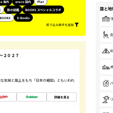
co 海外
aruco 国内
Plat
国と地
代
旅の図鑑
BOOKS スペシャルコラボ
BOOKS
D-Books
絞り込み条件を追加
～２０２７
様な気候と風土をもち「日本の縮図」ともいわれ
詳細を見る