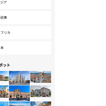
アジア
中近東
アフリカ
日本
ポット