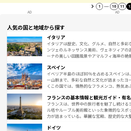
…
1
10
11
1
AD
AD
人気の国と地域から探す
イタリア
イタリアは歴史、文化、グルメ、自然と多彩
ンツェのルネッサンス美術、ヴェネツィアの
ーナの美しい田園風景やアマルフィ海岸の絶
は、本場のピザやパスタなど、絶品のイタリ
スペイン
夜眠るまで、すべての瞬間を楽しませてくれ
イベリア半島のほぼ80％を占めるスペインは
なお、新着のイタリア情報は
コンテンツ一覧
ー山脈まで、多彩な自然と文化が詰まったヨ
くこの国では、情熱的なフラメンコ、熱気あ
となっている。首都マドリードの洗練された
フランスの基本情報と観光ガイド・有名
ら、地方では古代ローマ遺跡や中世の城塞都
フランスは、世界中の旅行者を魅了し続ける
せる。地方によって風土や気候が異なるスペイン
ル塔やルーブル美術館といった象徴的なスポ
新着のスペイン情報は
コンテンツ一覧
を参照
力が詰まっている。華麗な宮殿、歴史的な大
る者を心から魅了する。また、フランスは美
ドイツ
無形文化遺産にも登録されている。シャンパ