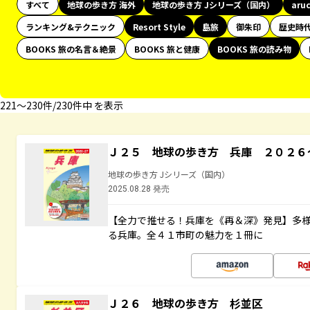
すべて
地球の歩き方 海外
地球の歩き方 Jシリーズ（国内）
aru
ランキング&テクニック
Resort Style
島旅
御朱印
歴史時
BOOKS 旅の名言＆絶景
BOOKS 旅と健康
BOOKS 旅の読み物
221〜230件/230件中 を表示
Ｊ２５ 地球の歩き方 兵庫 ２０２６
地球の歩き方 Jシリーズ（国内）
2025.08.28 発売
【全力で推せる！兵庫を《再＆深》発見】多
る兵庫。全４１市町の魅力を１冊に
Ｊ２６ 地球の歩き方 杉並区