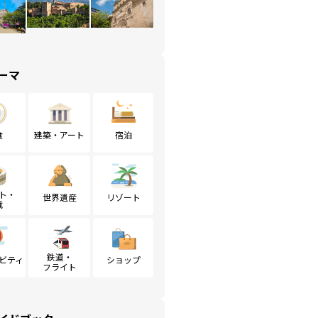
ーマ
食
建築・アート
宿泊
ト・
世界遺産
リゾート
戦
鉄道・
ビティ
ショップ
フライト