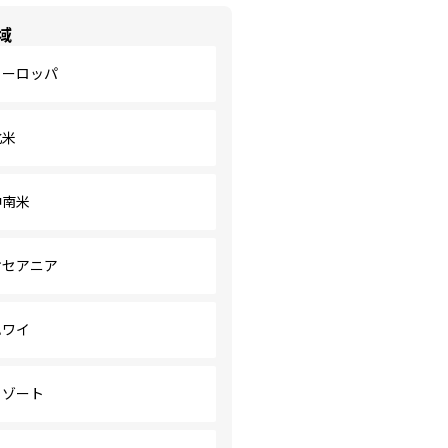
域
ヨーロッパ
北米
中南米
オセアニア
ハワイ
リゾート