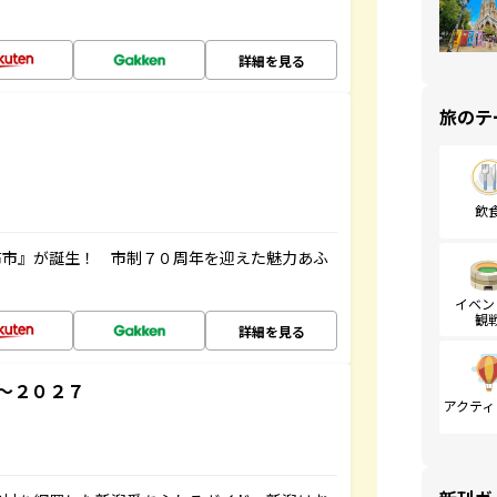
詳細を見る
旅のテ
飲
布市』が誕生！ 市制７０周年を迎えた魅力あふ
イベン
観
詳細を見る
～２０２７
アクティ