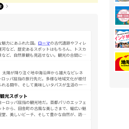
2
な魅力にあふれた国。
ローマ
の古代遺跡やフィレ
運河など、歴史あるスポットはもちろん、トスカ
景など、自然景観も見逃せない。観光の合間に
ア料理を堪能することもできる。朝目覚めてから
るイタリアで、忘れられない旅をしてみよう！
、太陽が降り注ぐ地中海沿岸から雄大なピレネ
を参照してほしい。
ーロッパ屈指の旅行先だ。多様な地域文化が根付
ふれる闘牛、そして美味しいタパスが生活の一部
雰囲気や、バルセロナのアートに溢れた街角か
観光スポット
市、穏やかなビーチリゾートまで多彩な表情を見
ヨーロッパ屈指の観光地だ。首都パリのエッフェ
はその個性で訪れる人を魅了する。 なお、
ットから、田舎町の古風な美しさまで、幅広い魅
してほしい。
聖堂、美しいビーチ、そして豊かな自然が、訪れ
食の国としても知られ、フランス料理はユネスコ
ンの発祥地であるランス、プロヴァンスの香り高