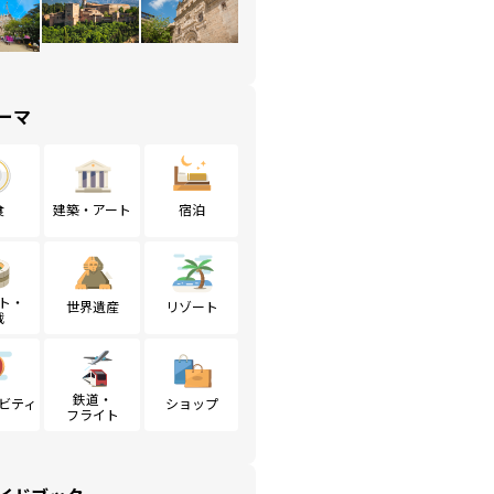
ーマ
食
建築・アート
宿泊
ト・
世界遺産
リゾート
戦
鉄道・
ビティ
ショップ
フライト