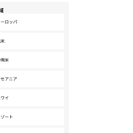
域
ヨーロッパ
北米
中南米
オセアニア
ハワイ
リゾート