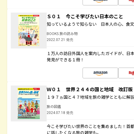
Ｓ０１ 今こそ学びたい日本のこと
知っているようで知らない 日本人の心、食
BOOKS 旅の読み物
2022.07.21 発売
１万人の訪日外国人を案内したガイドが、日
発見ができる１冊！
Ｗ０１ 世界２４４の国と地域 改訂版
１９７ヵ国と４７地域を旅の雑学とともに解
旅の図鑑
2024.07.18 発売
今こそ学びたい世界のことを集めました！首
に話したくなる旅の雑学も。