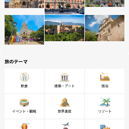
旅のテーマ
飲食
建築・アート
宿泊
イベント・観戦
世界遺産
リゾート