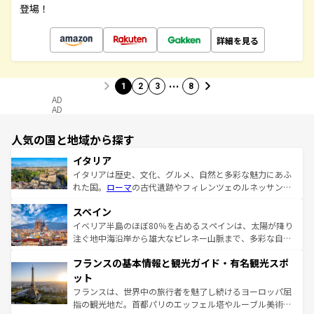
登場！
詳細を見る
…
1
2
3
8
AD
AD
人気の国と地域から探す
イタリア
イタリアは歴史、文化、グルメ、自然と多彩な魅力にあふ
れた国。
ローマ
の古代遺跡やフィレンツェのルネッサンス
美術、ヴェネツィアの運河など、歴史あるスポットはもち
スペイン
ろん、トスカーナの美しい田園風景やアマルフィ海岸の絶
景など、自然景観も見逃せない。観光の合間には、本場の
イベリア半島のほぼ80％を占めるスペインは、太陽が降り
ピザやパスタなど、絶品のイタリア料理を堪能することも
注ぐ地中海沿岸から雄大なピレネー山脈まで、多彩な自然
できる。朝目覚めてから夜眠るまで、すべての瞬間を楽し
と文化が詰まったヨーロッパ屈指の旅行先だ。多様な地域
フランスの基本情報と観光ガイド・有名観光スポ
ませてくれるイタリアで、忘れられない旅をしてみよう！
文化が根付くこの国では、情熱的なフラメンコ、熱気あふ
なお、新着のイタリア情報は
コンテンツ一覧
を参照してほ
れる闘牛、そして美味しいタパスが生活の一部となってい
ット
しい。
る。首都マドリードの洗練された雰囲気や、バルセロナの
フランスは、世界中の旅行者を魅了し続けるヨーロッパ屈
アートに溢れた街角から、地方では古代ローマ遺跡や中世
指の観光地だ。首都パリのエッフェル塔やルーブル美術館
の城塞都市、穏やかなビーチリゾートまで多彩な表情を見