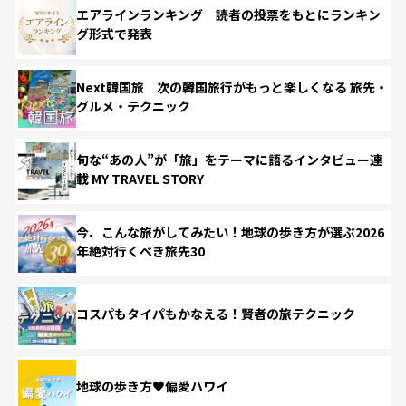
エアラインランキング 読者の投票をもとにランキン
グ形式で発表
Next韓国旅 次の韓国旅行がもっと楽しくなる 旅先・
グルメ・テクニック
旬な“あの人”が「旅」をテーマに語るインタビュー連
載 MY TRAVEL STORY
今、こんな旅がしてみたい！地球の歩き方が選ぶ2026
年絶対行くべき旅先30
コスパもタイパもかなえる！賢者の旅テクニック
地球の歩き方♥偏愛ハワイ