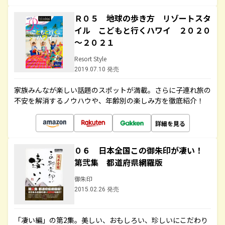
Ｒ０５ 地球の歩き方 リゾートスタ
イル こどもと行くハワイ ２０２０
～２０２１
Resort Style
2019.07.10 発売
家族みんなが楽しい話題のスポットが満載。さらに子連れ旅の
不安を解消するノウハウや、年齢別の楽しみ方を徹底紹介！
詳細を見る
０６ 日本全国この御朱印が凄い！
第弐集 都道府県網羅版
御朱印
2015.02.26 発売
「凄い編」の第2集。美しい、おもしろい、珍しいにこだわり