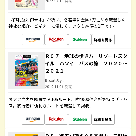
2026.07.13 発売
『御利益と御朱印』が凄い、を基準に全国7万社から厳選した
神社を紹介。ビギナーに優しく、ツウも納得の1冊です。
詳細を見る
Ｒ０７ 地球の歩き方 リゾートスタ
イル ハワイ バスの旅 ２０２０～
２０２１
Resort Style
2019.11.06 発売
オアフ島内を網羅する105ルート、約4000停留所を持つザ・バ
ス。旅行者に便利なルートを厳選して掲載。
詳細を見る
０８ 御朱印でめぐる高野山 三訂版