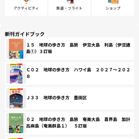
アクティビティ
鉄道・フライト
ショップ
新刊ガイドブック
１５ 地球の歩き方 島旅 伊豆大島 利島（伊豆諸
島①）３訂版
Ｃ０２ 地球の歩き方 ハワイ島 ２０２７～２０２
８
Ｊ３３ 地球の歩き方 墨田区
０２ 地球の歩き方 島旅 奄美大島 喜界島 加計
呂麻島（奄美群島１） ５訂版