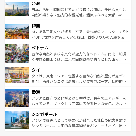
ならではの贅沢な旅のスタイルだ。 なお、新着のアメリカ
台湾
れるおもてなしの心で訪れる人々を迎えてくれるハワイの
リアリーフや大陸中央部にそびえるウルル（エアーズロッ
情報は
コンテンツ一覧
を参照してほしい。
人々、おいしいローカルフードやハワイアンミュージッ
ク）、タスマニアの美しい原生林やケアンズの熱帯雨林な
日本から約４時間ほどでたどり着く台湾は、多彩な文化と
ク、伝統的なフラダンスなど、すべてがハワイの魅力を彩
ど、見どころがたくさん。また、カフェやワイン、オージ
自然が織りなす魅力的な観光地。活気あふれる大都市の台
っている。訪れるたびに新しい発見と感動が待っているハ
ービーフなどの食文化も豊かで、美味しいものであふれて
北やノスタルジックな町並みが人気な九份（ジォウフェ
ワイを、存分に味わってほしい。 なお、新着のハワイ情報
韓国
いる。アクティビティも充実しており、サーフィンやダイ
ン）、静ひつな山岳地帯である台湾東部など、都市の喧騒
は
コンテンツ一覧
を参照してほしい。
ビング、ハイキングなど、アウトドア好きにはたまらな
と山間の静けさが共存しており、訪れる人に新しい発見と
歴史ある王朝文化が残る一方で、最先端のファッションやK
い。オーストラリアの多彩な魅力を存分に味わいつくそ
驚きをもたらしてくれる。また、奥深い台湾の食文化も魅
-POPで世界を席巻している韓国。首都ソウルの宮殿や伝統
う。 なお、新着のオーストラリア情報は
コンテンツ一覧
を
力で、夜市などの屋台グルメから高級料理、ヘルシーで美
家屋が並ぶエリアでは韓国の歴史と文化に浸ることがで
参照してほしい。
ベトナム
容にもいいと評判のスイーツなど、バラエティ豊かな料理
き、地方に足を延ばせば四季折々の自然美を楽しむことが
が味わえる。 なお、新着の台湾情報は
コンテンツ一覧
を参
できる。そして、キムチや焼肉、絶品のストリートフード
豊かな自然と多様な文化が魅力的なベトナム。南北に細長
照してほしい。
まで、さまざまな韓国料理が待っている。夜には、韓国な
く伸びる国土には、広大な田園風景や青々とした山々、世
らではのナイトライフも堪能できる。あたたかいホスピタ
界遺産に登録された壮大な自然景観が点在し、都市部では
タイ
リティに包まれながら、韓国の多彩な魅力を心ゆくまで味
急速な発展と共に伝統が息づく。ハノイの古い町並みやホ
わってみてほしい。 なお、新着の韓国情報は
コンテンツ一
ーチミン市のフランス統治時代の建物も、独特の雰囲気を
タイは、東南アジアに位置する豊かな自然と歴史が息づく
覧
を参照してほしい。
醸し出している。また、バラエティの豊かさとおいしさで
国だ。首都バンコクは高層ビルが立ち並ぶ一方、伝統的な
世界中の食通を魅了してやまないベトナム料理も魅力のひ
寺院や市場がいたるところに点在し、古きよき文化と現代
香港
とつ。フォーやバインミー、ベトナムコーヒーなどは、ぜ
の活気が交差している。北部ではチェンマイなどの山岳地
ひ現地で味わいたい。どの地域を訪れてもあたたかい人々
帯で自然と触れ合い、南部ではプーケットやクラビの美し
アジアと西洋の文化が交わる香港は、特有のエネルギーを
が旅行者を迎えてくれるので、きっと忘れられない旅にな
いビーチでリゾート気分を楽しむことができる。タイ料理
もっている。ヴィクトリア湾に広がる壮大な景色、近未来
るはずだ。 なお、新着のベトナム情報は
コンテンツ一覧
を
は世界的に有名で、屋台から高級レストランまで味覚を刺
的なアートスポット、そして歴史と現代が融合した町並
参照してほしい。
シンガポール
激する。気候は一年中温暖で、どの季節にも異なる楽しみ
み、どこを訪れても感動するはず。観光スポットが密集し
が待っている。親しみやすいタイの人々、仏教を中心とし
ており、効率よく見どころを回れるのも魅力。息をのむよ
アジアの交差点として多文化が融合した独自の魅力を放つ
た文化、そして多様な観光資源が、訪れる旅人を魅了し続
うな絶景から文化的な体験まで、香港を存分に楽しみ尽く
シンガポール。未来的な建築物が並ぶマリーナベイ、歴史
ける。 なお、新着のタイ情報は
コンテンツ一覧
を参照して
そう。 なお、新着の香港情報は
コンテンツ一覧
を参照して
と伝統を感じられるエスニックタウン、多数の緑豊かな公
ほしい。