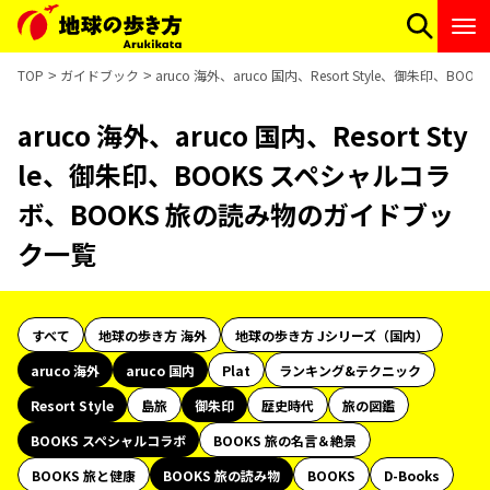
TOP
ガイドブック
aruco 海外、aruco 国内、Resort Style、御朱印
aruco 海外、aruco 国内、Resort Sty
le、御朱印、BOOKS スペシャルコラ
ボ、BOOKS 旅の読み物のガイドブッ
ク一覧
すべて
地球の歩き方 海外
地球の歩き方 Jシリーズ（国内）
aruco 海外
aruco 国内
Plat
ランキング&テクニック
Resort Style
島旅
御朱印
歴史時代
旅の図鑑
BOOKS スペシャルコラボ
BOOKS 旅の名言＆絶景
BOOKS 旅と健康
BOOKS 旅の読み物
BOOKS
D-Books