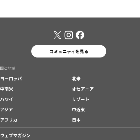
コミュニティを見る
国と地域
ヨーロッパ
北米
中南米
オセアニア
ハワイ
リゾート
アジア
中近東
アフリカ
日本
ウェブマガジン