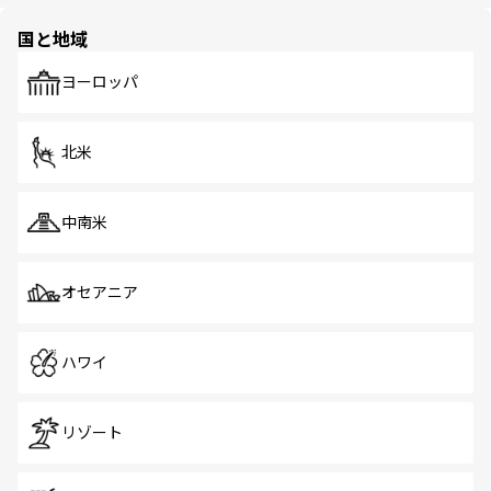
ほしい。
園や自然保護区など、自然が調和した近代的な景観と文化
の多様性あふれるカラフルな町は、どこを歩いても新しい
国と地域
発見がある。さらに、治安のよさや充実した公共交通機関
も、旅行者にとっては魅力的なポイント。グルメも豊富
で、ホーカーズは地元の風情を楽しめる外せないスポット
ヨーロッパ
だ。訪れる人を飽きさせないシンガポールで、多様な魅力
を体感しよう。 なお、新着のシンガポール情報は
コンテン
ツ一覧
を参照してほしい。
北米
中南米
オセアニア
ハワイ
リゾート