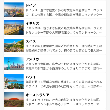
といった象徴的なスポットから、田舎町の古風な美しさま
せる。地方によって風土や気候が異なるスペインはその個
ドイツ
で、幅広い魅力が詰まっている。華麗な宮殿、歴史的な大
性で訪れる人を魅了する。 なお、新着のスペイン情報は
コ
聖堂、美しいビーチ、そして豊かな自然が、訪れる者を心
ドイツは、豊かな歴史と多彩な文化が交差するヨーロッパ
ンテンツ一覧
を参照してほしい。
から魅了する。また、フランスは美食の国としても知ら
の中心に位置する国。中世の街並みが残るロマンチック街
れ、フランス料理はユネスコ無形文化遺産にも登録されて
道から、未来を先取りするようなモダンな都市まで多様な
イギリス
いる。シャンパンの発祥地であるランス、プロヴァンスの
顔を持つこの国は、どこを歩いても飽きることがない。ベ
香り高いラベンダー畑など、多彩な楽しみ方が可能だ。さ
ルリンの文化的活気、バイエルン州のアルプスの絶景、そ
イギリスは、古きよき伝統と最先端が共存する国。ウェス
らに、パリ以外の地域にも魅力が溢れており、どの街角に
してライン川沿いのワイン畑といった風景は必見。ビール
トミンスター寺院や大英博物館のようなランドマーク、歴
も豊かな歴史と文化が息づいている。パリ以外の個性あふ
とソーセージを味わいながら地元の人と過ごす楽しい時間
史ある大学都市、美しい丘陵地帯や牧歌的な風景など、エ
れる地方に足を運ぶとそれぞれで全く異なる文化を体験で
スイス
は、お酒好きな人にはぜひ体験してほしい。 なお、新着の
リアごとに異なる魅力がある。また、優雅なアフタヌーン
きるだろう。 なお、新着のフランス情報は
コンテンツ一覧
ドイツ情報は
コンテンツ一覧
を参照してほしい。
ティー、ビール好きにはたまらない英国パブ、サッカー観
スイスの国土面積は九州ほどの広さだが、運行時刻が正確
を参照してほしい。
戦など、本場だからこそできる体験も豊富。イギリスを旅
な交通網が整備されており、初心者でも安心して個人旅行
して楽しみつくそう。 なお、新着のイギリス情報は
コンテ
を楽しめる。日本同様に時刻表どおりの旅が可能だ。中世
アメリカ
ンツ一覧
を参照してほしい。
の建物がそのまま残る町や、スイスならではのユニークな
博物館もあり、アルプス観光だけでなく町歩きも満喫する
アメリカ合衆国は、広大な土地と多様な文化が魅力の国。
ことができる。国民の所得が高いため物価も高いが、旅行
東海岸の都市部から西海岸のカリフォルニアまで、訪れる
者向けの交通パス提供のサービスもあり、うまく活用すれ
場所ごとに異なる風景と体験が待っている。ニューヨーク
ハワイ
ば市内交通費無料で観光を楽しむこともできる。 なお、新
のような巨大都市は、観光、ショッピング、エンターテイ
着のスイス情報は
コンテンツ一覧
を参照してほしい。
ンメントが詰まった刺激的なスポットだ。一方、アメリカ
年間を通じて温暖な気候に恵まれ、多くの島で構成される
西部には大自然が広がり、グランドキャニオンやイエロー
ハワイは、どの島も独自の魅力をもっている。大自然の神
ストーン国立公園といった絶景が堪能できる。さらに、南
秘を感じたいなら、火山が生み出した壮大な景観を誇るハ
オーストラリア
部のニューオーリンズでは、音楽と美食が融合した独特の
ワイ島は見逃せない。また、定番の観光地といえばオアフ
文化が魅力。旅行者はアメリカの各地域で異なる魅力を楽
島だが、静かな自然を求めるならマウイ島やカウアイ島が
オーストラリアは、壮大な自然と多様な文化が魅力の国。
しみながら、その多様性と豊かな歴史を感じることができ
おすすめ。エメラルドグリーンに輝く海をはじめ、豊かな
シドニーのシンボルであるシドニー・オペラハウス、オー
るだろう。車でのロードトリップや列車の旅も、アメリカ
文化や歴史が息づいている。「アロハスピリット」と呼ば
ストラリア東海岸北部に広がる大サンゴ礁地帯グレートバ