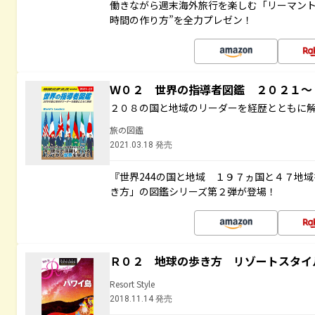
働きながら週末海外旅行を楽しむ「リーマント
時間の作り方”を全力プレゼン！
Ｗ０２ 世界の指導者図鑑 ２０２１
２０８の国と地域のリーダーを経歴とともに
旅の図鑑
2021.03.18 発売
『世界244の国と地域 １９７ヵ国と４７地
き方」の図鑑シリーズ第２弾が登場！
Ｒ０２ 地球の歩き方 リゾートスタイ
Resort Style
2018.11.14 発売