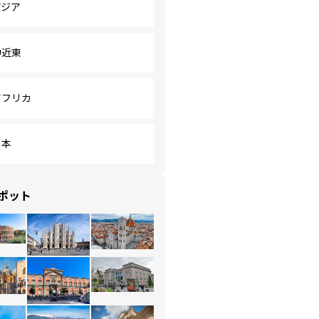
アジア
中近東
アフリカ
日本
ポット