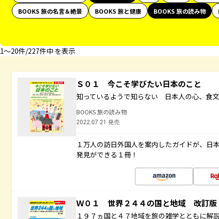
BOOKS 旅の名言＆絶景
BOOKS 旅と健康
BOOKS 旅の読み物
1〜20件/227件中 を表示
Ｓ０１ 今こそ学びたい日本のこと
知っているようで知らない 日本人の心、食
BOOKS 旅の読み物
2022.07.21 発売
１万人の訪日外国人を案内したガイドが、日
発見ができる１冊！
Ｗ０１ 世界２４４の国と地域 改訂版
１９７ヵ国と４７地域を旅の雑学とともに解