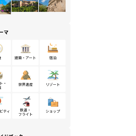
ーマ
食
建築・アート
宿泊
ト・
世界遺産
リゾート
戦
鉄道・
ビティ
ショップ
フライト