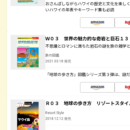
おさんぽしながらハワイの歴史と文化を楽し
いハワイの年表やキーワード集も必読
Ｗ０３ 世界の魅力的な奇岩と巨石１
不思議とロマンに満ちた岩石の謎を旅の雑学
旅の図鑑
2021.03.18 発売
「地球の歩き方」図鑑シリーズ第３弾は、謎
Ｒ０３ 地球の歩き方 リゾートスタイ
Resort Style
2018.12.12 発売