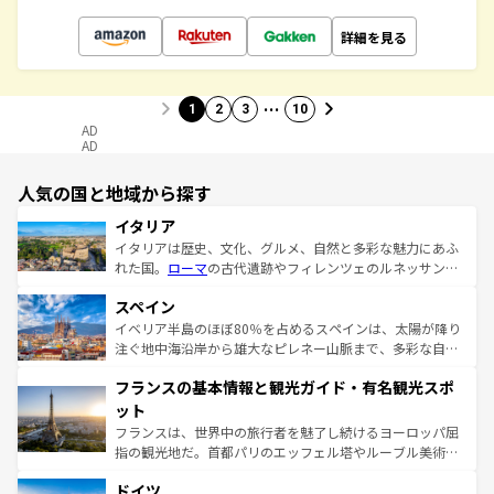
詳細を見る
…
1
2
3
10
AD
AD
人気の国と地域から探す
イタリア
イタリアは歴史、文化、グルメ、自然と多彩な魅力にあふ
れた国。
ローマ
の古代遺跡やフィレンツェのルネッサンス
美術、ヴェネツィアの運河など、歴史あるスポットはもち
スペイン
ろん、トスカーナの美しい田園風景やアマルフィ海岸の絶
景など、自然景観も見逃せない。観光の合間には、本場の
イベリア半島のほぼ80％を占めるスペインは、太陽が降り
ピザやパスタなど、絶品のイタリア料理を堪能することも
注ぐ地中海沿岸から雄大なピレネー山脈まで、多彩な自然
できる。朝目覚めてから夜眠るまで、すべての瞬間を楽し
と文化が詰まったヨーロッパ屈指の旅行先だ。多様な地域
フランスの基本情報と観光ガイド・有名観光スポ
ませてくれるイタリアで、忘れられない旅をしてみよう！
文化が根付くこの国では、情熱的なフラメンコ、熱気あふ
なお、新着のイタリア情報は
コンテンツ一覧
を参照してほ
れる闘牛、そして美味しいタパスが生活の一部となってい
ット
しい。
る。首都マドリードの洗練された雰囲気や、バルセロナの
フランスは、世界中の旅行者を魅了し続けるヨーロッパ屈
アートに溢れた街角から、地方では古代ローマ遺跡や中世
指の観光地だ。首都パリのエッフェル塔やルーブル美術館
の城塞都市、穏やかなビーチリゾートまで多彩な表情を見
といった象徴的なスポットから、田舎町の古風な美しさま
せる。地方によって風土や気候が異なるスペインはその個
ドイツ
で、幅広い魅力が詰まっている。華麗な宮殿、歴史的な大