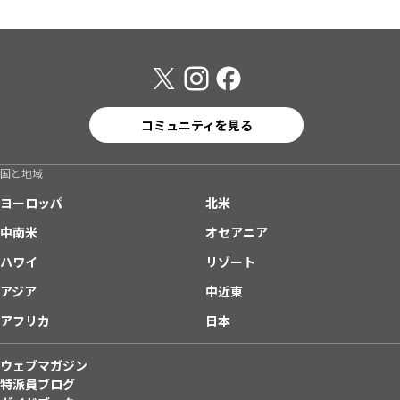
コミュニティを見る
国と地域
ヨーロッパ
北米
中南米
オセアニア
ハワイ
リゾート
アジア
中近東
アフリカ
日本
ウェブマガジン
特派員ブログ