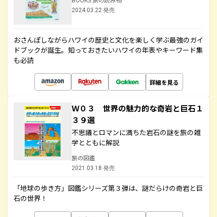
2024.03.22 発売
おさんぽしながらハワイの歴史と文化を楽しく学ぶ最強のガイ
ドブックが誕生。知っておきたいハワイの年表やキーワード集
も必読
詳細を見る
Ｗ０３ 世界の魅力的な奇岩と巨石１
３９選
不思議とロマンに満ちた岩石の謎を旅の雑
学とともに解説
旅の図鑑
2021.03.18 発売
「地球の歩き方」図鑑シリーズ第３弾は、謎だらけの奇岩と巨
石の世界！