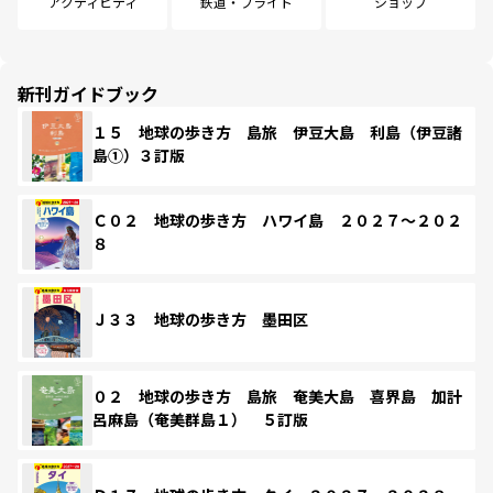
アクティビティ
鉄道・フライト
ショップ
新刊ガイドブック
１５ 地球の歩き方 島旅 伊豆大島 利島（伊豆諸
島①）３訂版
Ｃ０２ 地球の歩き方 ハワイ島 ２０２７～２０２
８
Ｊ３３ 地球の歩き方 墨田区
０２ 地球の歩き方 島旅 奄美大島 喜界島 加計
呂麻島（奄美群島１） ５訂版