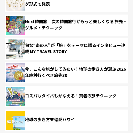
グ形式で発表
Next韓国旅 次の韓国旅行がもっと楽しくなる 旅先・
グルメ・テクニック
旬な“あの人”が「旅」をテーマに語るインタビュー連
載 MY TRAVEL STORY
今、こんな旅がしてみたい！地球の歩き方が選ぶ2026
年絶対行くべき旅先30
コスパもタイパもかなえる！賢者の旅テクニック
地球の歩き方♥偏愛ハワイ