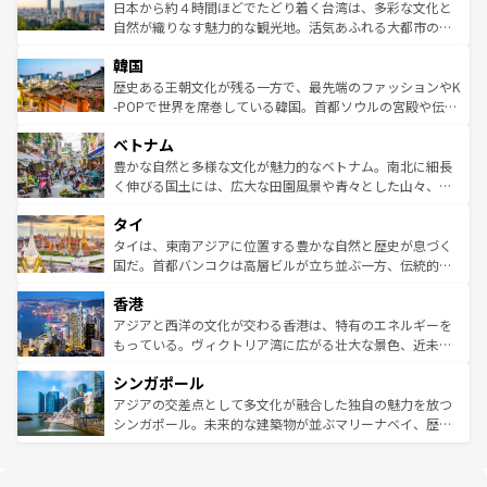
情報は
コンテンツ一覧
を参照してほしい。
人々、おいしいローカルフードやハワイアンミュージッ
ク）、タスマニアの美しい原生林やケアンズの熱帯雨林な
日本から約４時間ほどでたどり着く台湾は、多彩な文化と
ク、伝統的なフラダンスなど、すべてがハワイの魅力を彩
ど、見どころがたくさん。また、カフェやワイン、オージ
自然が織りなす魅力的な観光地。活気あふれる大都市の台
っている。訪れるたびに新しい発見と感動が待っているハ
ービーフなどの食文化も豊かで、美味しいものであふれて
北やノスタルジックな町並みが人気な九份（ジォウフェ
ワイを、存分に味わってほしい。 なお、新着のハワイ情報
韓国
いる。アクティビティも充実しており、サーフィンやダイ
ン）、静ひつな山岳地帯である台湾東部など、都市の喧騒
は
コンテンツ一覧
を参照してほしい。
ビング、ハイキングなど、アウトドア好きにはたまらな
と山間の静けさが共存しており、訪れる人に新しい発見と
歴史ある王朝文化が残る一方で、最先端のファッションやK
い。オーストラリアの多彩な魅力を存分に味わいつくそ
驚きをもたらしてくれる。また、奥深い台湾の食文化も魅
-POPで世界を席巻している韓国。首都ソウルの宮殿や伝統
う。 なお、新着のオーストラリア情報は
コンテンツ一覧
を
力で、夜市などの屋台グルメから高級料理、ヘルシーで美
家屋が並ぶエリアでは韓国の歴史と文化に浸ることがで
参照してほしい。
ベトナム
容にもいいと評判のスイーツなど、バラエティ豊かな料理
き、地方に足を延ばせば四季折々の自然美を楽しむことが
が味わえる。 なお、新着の台湾情報は
コンテンツ一覧
を参
できる。そして、キムチや焼肉、絶品のストリートフード
豊かな自然と多様な文化が魅力的なベトナム。南北に細長
照してほしい。
まで、さまざまな韓国料理が待っている。夜には、韓国な
く伸びる国土には、広大な田園風景や青々とした山々、世
らではのナイトライフも堪能できる。あたたかいホスピタ
界遺産に登録された壮大な自然景観が点在し、都市部では
タイ
リティに包まれながら、韓国の多彩な魅力を心ゆくまで味
急速な発展と共に伝統が息づく。ハノイの古い町並みやホ
わってみてほしい。 なお、新着の韓国情報は
コンテンツ一
ーチミン市のフランス統治時代の建物も、独特の雰囲気を
タイは、東南アジアに位置する豊かな自然と歴史が息づく
覧
を参照してほしい。
醸し出している。また、バラエティの豊かさとおいしさで
国だ。首都バンコクは高層ビルが立ち並ぶ一方、伝統的な
世界中の食通を魅了してやまないベトナム料理も魅力のひ
寺院や市場がいたるところに点在し、古きよき文化と現代
香港
とつ。フォーやバインミー、ベトナムコーヒーなどは、ぜ
の活気が交差している。北部ではチェンマイなどの山岳地
ひ現地で味わいたい。どの地域を訪れてもあたたかい人々
帯で自然と触れ合い、南部ではプーケットやクラビの美し
アジアと西洋の文化が交わる香港は、特有のエネルギーを
が旅行者を迎えてくれるので、きっと忘れられない旅にな
いビーチでリゾート気分を楽しむことができる。タイ料理
もっている。ヴィクトリア湾に広がる壮大な景色、近未来
るはずだ。 なお、新着のベトナム情報は
コンテンツ一覧
を
は世界的に有名で、屋台から高級レストランまで味覚を刺
的なアートスポット、そして歴史と現代が融合した町並
参照してほしい。
シンガポール
激する。気候は一年中温暖で、どの季節にも異なる楽しみ
み、どこを訪れても感動するはず。観光スポットが密集し
が待っている。親しみやすいタイの人々、仏教を中心とし
ており、効率よく見どころを回れるのも魅力。息をのむよ
アジアの交差点として多文化が融合した独自の魅力を放つ
た文化、そして多様な観光資源が、訪れる旅人を魅了し続
うな絶景から文化的な体験まで、香港を存分に楽しみ尽く
シンガポール。未来的な建築物が並ぶマリーナベイ、歴史
ける。 なお、新着のタイ情報は
コンテンツ一覧
を参照して
そう。 なお、新着の香港情報は
コンテンツ一覧
を参照して
と伝統を感じられるエスニックタウン、多数の緑豊かな公
ほしい。
ほしい。
園や自然保護区など、自然が調和した近代的な景観と文化
の多様性あふれるカラフルな町は、どこを歩いても新しい