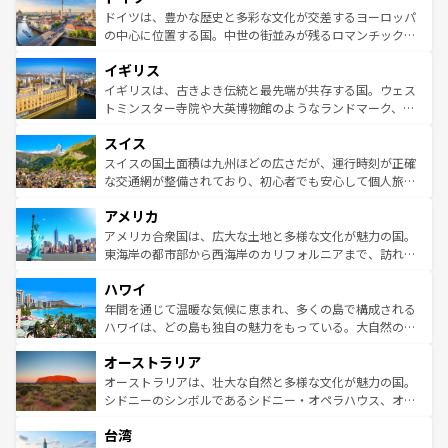
性で訪れる人を魅了する。 なお、新着のスペイン情報は
コ
聖堂、美しいビーチ、そして豊かな自然が、訪れる者を心
ドイツは、豊かな歴史と多彩な文化が交差するヨーロッパ
ンテンツ一覧
を参照してほしい。
から魅了する。また、フランスは美食の国としても知ら
の中心に位置する国。中世の街並みが残るロマンチック街
れ、フランス料理はユネスコ無形文化遺産にも登録されて
道から、未来を先取りするようなモダンな都市まで多様な
イギリス
いる。シャンパンの発祥地であるランス、プロヴァンスの
顔を持つこの国は、どこを歩いても飽きることがない。ベ
香り高いラベンダー畑など、多彩な楽しみ方が可能だ。さ
ルリンの文化的活気、バイエルン州のアルプスの絶景、そ
イギリスは、古きよき伝統と最先端が共存する国。ウェス
らに、パリ以外の地域にも魅力が溢れており、どの街角に
してライン川沿いのワイン畑といった風景は必見。ビール
トミンスター寺院や大英博物館のようなランドマーク、歴
も豊かな歴史と文化が息づいている。パリ以外の個性あふ
とソーセージを味わいながら地元の人と過ごす楽しい時間
史ある大学都市、美しい丘陵地帯や牧歌的な風景など、エ
れる地方に足を運ぶとそれぞれで全く異なる文化を体験で
スイス
は、お酒好きな人にはぜひ体験してほしい。 なお、新着の
リアごとに異なる魅力がある。また、優雅なアフタヌーン
きるだろう。 なお、新着のフランス情報は
コンテンツ一覧
ドイツ情報は
コンテンツ一覧
を参照してほしい。
ティー、ビール好きにはたまらない英国パブ、サッカー観
スイスの国土面積は九州ほどの広さだが、運行時刻が正確
を参照してほしい。
戦など、本場だからこそできる体験も豊富。イギリスを旅
な交通網が整備されており、初心者でも安心して個人旅行
して楽しみつくそう。 なお、新着のイギリス情報は
コンテ
を楽しめる。日本同様に時刻表どおりの旅が可能だ。中世
アメリカ
ンツ一覧
を参照してほしい。
の建物がそのまま残る町や、スイスならではのユニークな
博物館もあり、アルプス観光だけでなく町歩きも満喫する
アメリカ合衆国は、広大な土地と多様な文化が魅力の国。
ことができる。国民の所得が高いため物価も高いが、旅行
東海岸の都市部から西海岸のカリフォルニアまで、訪れる
者向けの交通パス提供のサービスもあり、うまく活用すれ
場所ごとに異なる風景と体験が待っている。ニューヨーク
ハワイ
ば市内交通費無料で観光を楽しむこともできる。 なお、新
のような巨大都市は、観光、ショッピング、エンターテイ
着のスイス情報は
コンテンツ一覧
を参照してほしい。
ンメントが詰まった刺激的なスポットだ。一方、アメリカ
年間を通じて温暖な気候に恵まれ、多くの島で構成される
西部には大自然が広がり、グランドキャニオンやイエロー
ハワイは、どの島も独自の魅力をもっている。大自然の神
ストーン国立公園といった絶景が堪能できる。さらに、南
秘を感じたいなら、火山が生み出した壮大な景観を誇るハ
オーストラリア
部のニューオーリンズでは、音楽と美食が融合した独特の
ワイ島は見逃せない。また、定番の観光地といえばオアフ
文化が魅力。旅行者はアメリカの各地域で異なる魅力を楽
島だが、静かな自然を求めるならマウイ島やカウアイ島が
オーストラリアは、壮大な自然と多様な文化が魅力の国。
しみながら、その多様性と豊かな歴史を感じることができ
おすすめ。エメラルドグリーンに輝く海をはじめ、豊かな
シドニーのシンボルであるシドニー・オペラハウス、オー
るだろう。車でのロードトリップや列車の旅も、アメリカ
文化や歴史が息づいている。「アロハスピリット」と呼ば
ストラリア東海岸北部に広がる大サンゴ礁地帯グレートバ
ならではの贅沢な旅のスタイルだ。 なお、新着のアメリカ
台湾
れるおもてなしの心で訪れる人々を迎えてくれるハワイの
リアリーフや大陸中央部にそびえるウルル（エアーズロッ