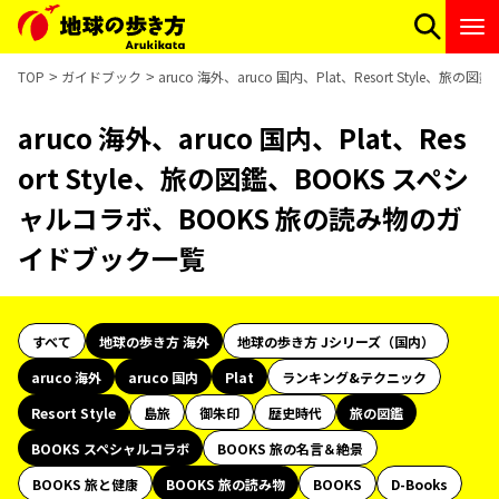
TOP
ガイドブック
aruco 海外、aruco 国内、Plat、Resort Styl
aruco 海外、aruco 国内、Plat、Res
ort Style、旅の図鑑、BOOKS スペシ
ャルコラボ、BOOKS 旅の読み物のガ
イドブック一覧
すべて
地球の歩き方 海外
地球の歩き方 Jシリーズ（国内）
aruco 海外
aruco 国内
Plat
ランキング&テクニック
Resort Style
島旅
御朱印
歴史時代
旅の図鑑
BOOKS スペシャルコラボ
BOOKS 旅の名言＆絶景
BOOKS 旅と健康
BOOKS 旅の読み物
BOOKS
D-Books