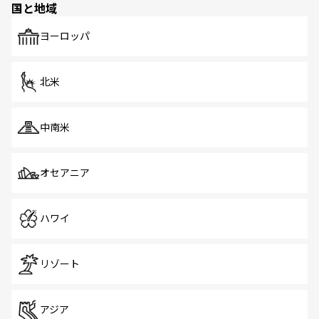
国と地域
発見がある。さらに、治安のよさや充実した公共交通機関
も、旅行者にとっては魅力的なポイント。グルメも豊富
で、ホーカーズは地元の風情を楽しめる外せないスポット
ヨーロッパ
だ。訪れる人を飽きさせないシンガポールで、多様な魅力
を体感しよう。 なお、新着のシンガポール情報は
コンテン
ツ一覧
を参照してほしい。
北米
中南米
オセアニア
ハワイ
リゾート
アジア