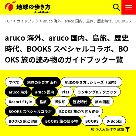
TOP
ガイドブック
aruco 海外、aruco 国内、島旅、歴史時代、BOOKS
aruco 海外、aruco 国内、島旅、歴史
時代、BOOKS スペシャルコラボ、BO
OKS 旅の読み物のガイドブック一覧
すべて
地球の歩き方 海外
地球の歩き方 Jシリーズ（国内）
aruco 海外
aruco 国内
Plat
ランキング&テクニック
Resort Style
島旅
御朱印
歴史時代
旅の図鑑
BOOKS スペシャルコラボ
BOOKS 旅の名言＆絶景
BOOKS 旅と健康
BOOKS 旅の読み物
BOOKS
D-Books
絞り込み条件を追加