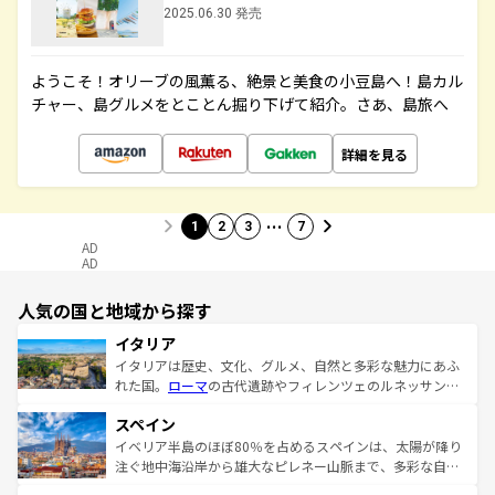
2025.06.30 発売
ようこそ！オリーブの風薫る、絶景と美食の小豆島へ！島カル
チャー、島グルメをとことん掘り下げて紹介。さあ、島旅へ
詳細を見る
…
1
2
3
7
AD
AD
人気の国と地域から探す
イタリア
イタリアは歴史、文化、グルメ、自然と多彩な魅力にあふ
れた国。
ローマ
の古代遺跡やフィレンツェのルネッサンス
美術、ヴェネツィアの運河など、歴史あるスポットはもち
スペイン
ろん、トスカーナの美しい田園風景やアマルフィ海岸の絶
景など、自然景観も見逃せない。観光の合間には、本場の
イベリア半島のほぼ80％を占めるスペインは、太陽が降り
ピザやパスタなど、絶品のイタリア料理を堪能することも
注ぐ地中海沿岸から雄大なピレネー山脈まで、多彩な自然
できる。朝目覚めてから夜眠るまで、すべての瞬間を楽し
と文化が詰まったヨーロッパ屈指の旅行先だ。多様な地域