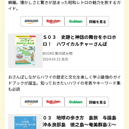
網羅。懐かしさと驚きが詰まった昭和レトロの魅力を旅するガ
イド。
詳細を見る
Ｓ０３ 史跡と神話の舞台をホロホ
ロ！ ハワイカルチャーさんぽ
BOOKS 旅の読み物
2024.03.22 発売
おさんぽしながらハワイの歴史と文化を楽しく学ぶ最強のガイ
ドブックが誕生。知っておきたいハワイの年表やキーワード集
も必読
詳細を見る
０３ 地球の歩き方 島旅 与論島
沖永良部島 徳之島～奄美群島②～