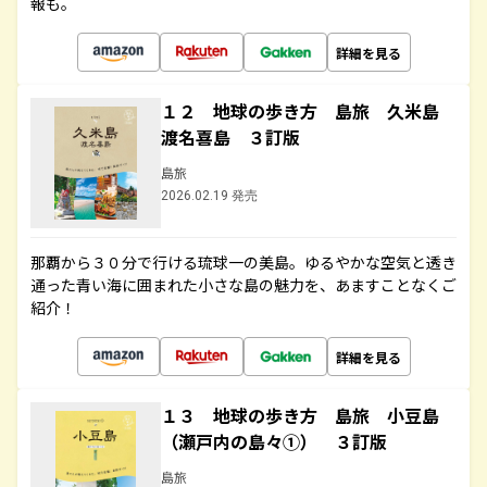
報も。
詳細を見る
１２ 地球の歩き方 島旅 久米島
渡名喜島 ３訂版
島旅
2026.02.19 発売
那覇から３０分で行ける琉球一の美島。ゆるやかな空気と透き
通った青い海に囲まれた小さな島の魅力を、あますことなくご
紹介！
詳細を見る
１３ 地球の歩き方 島旅 小豆島
（瀬戸内の島々①） ３訂版
島旅