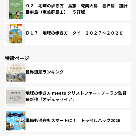
０２ 地球の歩き方 島旅 奄美大島 喜界島 加計
呂麻島（奄美群島１） ５訂版
Ｄ１７ 地球の歩き方 タイ ２０２７～２０２８
特設ページ
世界遺産ランキング
地球の歩き方 meets クリストファー・ノーラン監督
最新作『オデュッセイア』
準備も滞在もスマートに！ トラベルハック2026