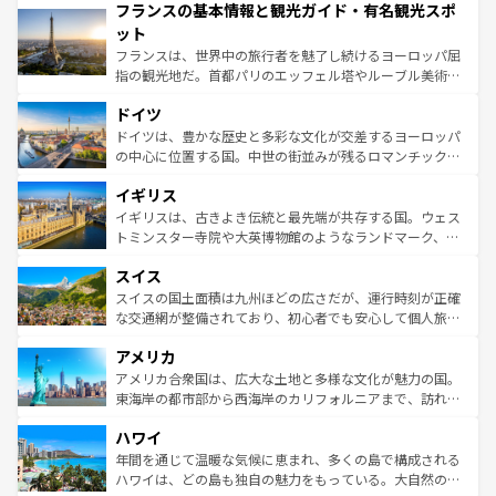
フランスの基本情報と観光ガイド・有名観光スポ
ませてくれるイタリアで、忘れられない旅をしてみよう！
文化が根付くこの国では、情熱的なフラメンコ、熱気あふ
なお、新着のイタリア情報は
コンテンツ一覧
を参照してほ
れる闘牛、そして美味しいタパスが生活の一部となってい
ット
しい。
る。首都マドリードの洗練された雰囲気や、バルセロナの
フランスは、世界中の旅行者を魅了し続けるヨーロッパ屈
アートに溢れた街角から、地方では古代ローマ遺跡や中世
指の観光地だ。首都パリのエッフェル塔やルーブル美術館
の城塞都市、穏やかなビーチリゾートまで多彩な表情を見
といった象徴的なスポットから、田舎町の古風な美しさま
せる。地方によって風土や気候が異なるスペインはその個
ドイツ
で、幅広い魅力が詰まっている。華麗な宮殿、歴史的な大
性で訪れる人を魅了する。 なお、新着のスペイン情報は
コ
聖堂、美しいビーチ、そして豊かな自然が、訪れる者を心
ドイツは、豊かな歴史と多彩な文化が交差するヨーロッパ
ンテンツ一覧
を参照してほしい。
から魅了する。また、フランスは美食の国としても知ら
の中心に位置する国。中世の街並みが残るロマンチック街
れ、フランス料理はユネスコ無形文化遺産にも登録されて
道から、未来を先取りするようなモダンな都市まで多様な
イギリス
いる。シャンパンの発祥地であるランス、プロヴァンスの
顔を持つこの国は、どこを歩いても飽きることがない。ベ
香り高いラベンダー畑など、多彩な楽しみ方が可能だ。さ
ルリンの文化的活気、バイエルン州のアルプスの絶景、そ
イギリスは、古きよき伝統と最先端が共存する国。ウェス
らに、パリ以外の地域にも魅力が溢れており、どの街角に
してライン川沿いのワイン畑といった風景は必見。ビール
トミンスター寺院や大英博物館のようなランドマーク、歴
も豊かな歴史と文化が息づいている。パリ以外の個性あふ
とソーセージを味わいながら地元の人と過ごす楽しい時間
史ある大学都市、美しい丘陵地帯や牧歌的な風景など、エ
れる地方に足を運ぶとそれぞれで全く異なる文化を体験で
スイス
は、お酒好きな人にはぜひ体験してほしい。 なお、新着の
リアごとに異なる魅力がある。また、優雅なアフタヌーン
きるだろう。 なお、新着のフランス情報は
コンテンツ一覧
ドイツ情報は
コンテンツ一覧
を参照してほしい。
ティー、ビール好きにはたまらない英国パブ、サッカー観
スイスの国土面積は九州ほどの広さだが、運行時刻が正確
を参照してほしい。
戦など、本場だからこそできる体験も豊富。イギリスを旅
な交通網が整備されており、初心者でも安心して個人旅行
して楽しみつくそう。 なお、新着のイギリス情報は
コンテ
を楽しめる。日本同様に時刻表どおりの旅が可能だ。中世
アメリカ
ンツ一覧
を参照してほしい。
の建物がそのまま残る町や、スイスならではのユニークな
博物館もあり、アルプス観光だけでなく町歩きも満喫する
アメリカ合衆国は、広大な土地と多様な文化が魅力の国。
ことができる。国民の所得が高いため物価も高いが、旅行
東海岸の都市部から西海岸のカリフォルニアまで、訪れる
者向けの交通パス提供のサービスもあり、うまく活用すれ
場所ごとに異なる風景と体験が待っている。ニューヨーク
ハワイ
ば市内交通費無料で観光を楽しむこともできる。 なお、新
のような巨大都市は、観光、ショッピング、エンターテイ
着のスイス情報は
コンテンツ一覧
を参照してほしい。
ンメントが詰まった刺激的なスポットだ。一方、アメリカ
年間を通じて温暖な気候に恵まれ、多くの島で構成される
西部には大自然が広がり、グランドキャニオンやイエロー
ハワイは、どの島も独自の魅力をもっている。大自然の神