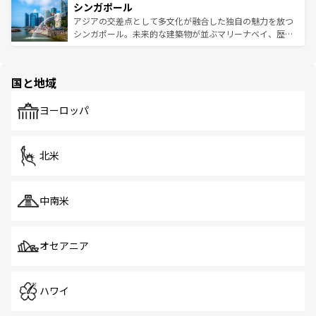
参照してほしい。
シンガポール
激する。気候は一年中温暖で、どの季節にも異なる楽しみ
み、どこを訪れても感動するはず。観光スポットが密集し
が待っている。親しみやすいタイの人々、仏教を中心とし
ており、効率よく見どころを回れるのも魅力。息をのむよ
アジアの交差点として多文化が融合した独自の魅力を放つ
た文化、そして多様な観光資源が、訪れる旅人を魅了し続
うな絶景から文化的な体験まで、香港を存分に楽しみ尽く
シンガポール。未来的な建築物が並ぶマリーナベイ、歴史
ける。 なお、新着のタイ情報は
コンテンツ一覧
を参照して
そう。 なお、新着の香港情報は
コンテンツ一覧
を参照して
と伝統を感じられるエスニックタウン、多数の緑豊かな公
ほしい。
ほしい。
園や自然保護区など、自然が調和した近代的な景観と文化
の多様性あふれるカラフルな町は、どこを歩いても新しい
国と地域
発見がある。さらに、治安のよさや充実した公共交通機関
も、旅行者にとっては魅力的なポイント。グルメも豊富
で、ホーカーズは地元の風情を楽しめる外せないスポット
ヨーロッパ
だ。訪れる人を飽きさせないシンガポールで、多様な魅力
を体感しよう。 なお、新着のシンガポール情報は
コンテン
ツ一覧
を参照してほしい。
北米
中南米
オセアニア
ハワイ