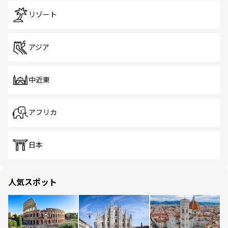
リゾート
アジア
中近東
アフリカ
日本
人気スポット