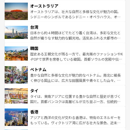
ストーン国立公園といった絶景が堪能できる。さらに、南
秘を感じたいなら、火山が生み出した壮大な景観を誇るハ
オーストラリア
部のニューオーリンズでは、音楽と美食が融合した独特の
ワイ島は見逃せない。また、定番の観光地といえばオアフ
文化が魅力。旅行者はアメリカの各地域で異なる魅力を楽
島だが、静かな自然を求めるならマウイ島やカウアイ島が
オーストラリアは、壮大な自然と多様な文化が魅力の国。
しみながら、その多様性と豊かな歴史を感じることができ
おすすめ。エメラルドグリーンに輝く海をはじめ、豊かな
シドニーのシンボルであるシドニー・オペラハウス、オー
るだろう。車でのロードトリップや列車の旅も、アメリカ
文化や歴史が息づいている。「アロハスピリット」と呼ば
ストラリア東海岸北部に広がる大サンゴ礁地帯グレートバ
ならではの贅沢な旅のスタイルだ。 なお、新着のアメリカ
台湾
れるおもてなしの心で訪れる人々を迎えてくれるハワイの
リアリーフや大陸中央部にそびえるウルル（エアーズロッ
情報は
コンテンツ一覧
を参照してほしい。
人々、おいしいローカルフードやハワイアンミュージッ
ク）、タスマニアの美しい原生林やケアンズの熱帯雨林な
日本から約４時間ほどでたどり着く台湾は、多彩な文化と
ク、伝統的なフラダンスなど、すべてがハワイの魅力を彩
ど、見どころがたくさん。また、カフェやワイン、オージ
自然が織りなす魅力的な観光地。活気あふれる大都市の台
っている。訪れるたびに新しい発見と感動が待っているハ
ービーフなどの食文化も豊かで、美味しいものであふれて
北やノスタルジックな町並みが人気な九份（ジォウフェ
ワイを、存分に味わってほしい。 なお、新着のハワイ情報
韓国
いる。アクティビティも充実しており、サーフィンやダイ
ン）、静ひつな山岳地帯である台湾東部など、都市の喧騒
は
コンテンツ一覧
を参照してほしい。
ビング、ハイキングなど、アウトドア好きにはたまらな
と山間の静けさが共存しており、訪れる人に新しい発見と
歴史ある王朝文化が残る一方で、最先端のファッションやK
い。オーストラリアの多彩な魅力を存分に味わいつくそ
驚きをもたらしてくれる。また、奥深い台湾の食文化も魅
-POPで世界を席巻している韓国。首都ソウルの宮殿や伝統
う。 なお、新着のオーストラリア情報は
コンテンツ一覧
を
力で、夜市などの屋台グルメから高級料理、ヘルシーで美
家屋が並ぶエリアでは韓国の歴史と文化に浸ることがで
参照してほしい。
ベトナム
容にもいいと評判のスイーツなど、バラエティ豊かな料理
き、地方に足を延ばせば四季折々の自然美を楽しむことが
が味わえる。 なお、新着の台湾情報は
コンテンツ一覧
を参
できる。そして、キムチや焼肉、絶品のストリートフード
豊かな自然と多様な文化が魅力的なベトナム。南北に細長
照してほしい。
まで、さまざまな韓国料理が待っている。夜には、韓国な
く伸びる国土には、広大な田園風景や青々とした山々、世
らではのナイトライフも堪能できる。あたたかいホスピタ
界遺産に登録された壮大な自然景観が点在し、都市部では
タイ
リティに包まれながら、韓国の多彩な魅力を心ゆくまで味
急速な発展と共に伝統が息づく。ハノイの古い町並みやホ
わってみてほしい。 なお、新着の韓国情報は
コンテンツ一
ーチミン市のフランス統治時代の建物も、独特の雰囲気を
タイは、東南アジアに位置する豊かな自然と歴史が息づく
覧
を参照してほしい。
醸し出している。また、バラエティの豊かさとおいしさで
国だ。首都バンコクは高層ビルが立ち並ぶ一方、伝統的な
世界中の食通を魅了してやまないベトナム料理も魅力のひ
寺院や市場がいたるところに点在し、古きよき文化と現代
香港
とつ。フォーやバインミー、ベトナムコーヒーなどは、ぜ
の活気が交差している。北部ではチェンマイなどの山岳地
ひ現地で味わいたい。どの地域を訪れてもあたたかい人々
帯で自然と触れ合い、南部ではプーケットやクラビの美し
アジアと西洋の文化が交わる香港は、特有のエネルギーを
が旅行者を迎えてくれるので、きっと忘れられない旅にな
いビーチでリゾート気分を楽しむことができる。タイ料理
もっている。ヴィクトリア湾に広がる壮大な景色、近未来
るはずだ。 なお、新着のベトナム情報は
コンテンツ一覧
を
は世界的に有名で、屋台から高級レストランまで味覚を刺
的なアートスポット、そして歴史と現代が融合した町並