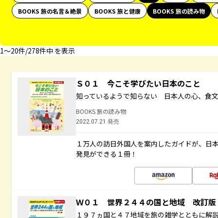
BOOKS 旅の名言＆絶景
BOOKS 旅と健康
BOOKS 旅の読み物
1〜20件/278件中 を表示
Ｓ０１ 今こそ学びたい日本のこと
知っているようで知らない 日本人の心、食
BOOKS 旅の読み物
2022.07.21 発売
１万人の訪日外国人を案内したガイドが、日
発見ができる１冊！
Ｗ０１ 世界２４４の国と地域 改訂版
１９７ヵ国と４７地域を旅の雑学とともに解