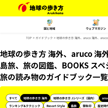
国と地域
ウェブマガジン
TOP
ガイドブック
地球の歩き方 海外、aruco 海外、ar
地球の歩き方 海外、aruco 海外、
島旅、旅の図鑑、BOOKS スペ
旅の読み物のガイドブック一覧
すべて
地球の歩き方 海外
地球の歩き方 Jシリーズ（国内）
aru
ランキング&テクニック
Resort Style
島旅
御朱印
歴史時