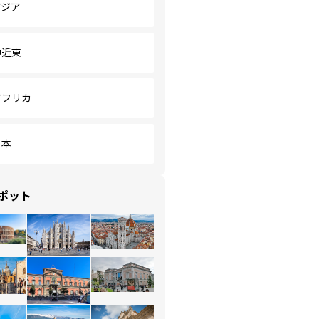
アジア
中近東
アフリカ
日本
ポット