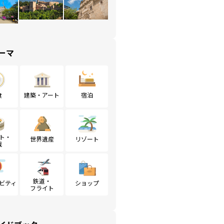
ーマ
食
建築・アート
宿泊
ト・
世界遺産
リゾート
戦
鉄道・
ビティ
ショップ
フライト