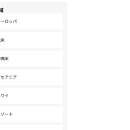
域
ヨーロッパ
北米
中南米
オセアニア
ハワイ
リゾート