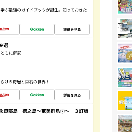
く学ぶ最強のガイドブックが誕生。知っておきた
詳細を見る
３９選
とともに解説
だらけの奇岩と巨石の世界！
詳細を見る
永良部島 徳之島～奄美群島②～ ３訂版