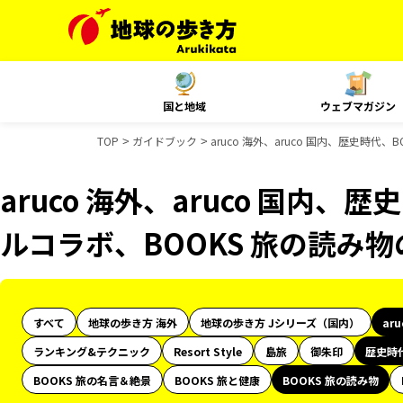
国と地域
ウェブマガジン
TOP
ガイドブック
aruco 海外、aruco 国内、歴史時代
aruco 海外、aruco 国内、
ルコラボ、BOOKS 旅の読み
すべて
地球の歩き方 海外
地球の歩き方 Jシリーズ（国内）
ar
ランキング&テクニック
Resort Style
島旅
御朱印
歴史時
BOOKS 旅の名言＆絶景
BOOKS 旅と健康
BOOKS 旅の読み物