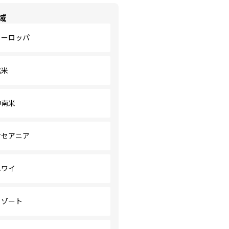
域
ヨーロッパ
北米
中南米
オセアニア
ハワイ
リゾート