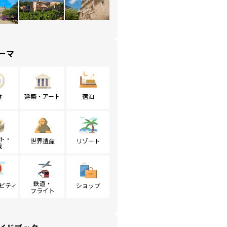
ーマ
食
建築・アート
宿泊
ト・
世界遺産
リゾート
戦
鉄道・
ビティ
ショップ
フライト