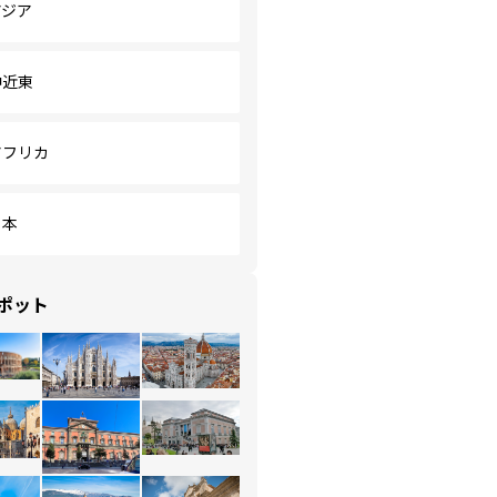
アジア
中近東
アフリカ
日本
ポット