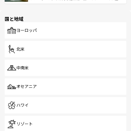
ける。 なお、新着のタイ情報は
コンテンツ一覧
を参照して
そう。 なお、新着の香港情報は
コンテンツ一覧
を参照して
と伝統を感じられるエスニックタウン、多数の緑豊かな公
ほしい。
ほしい。
園や自然保護区など、自然が調和した近代的な景観と文化
の多様性あふれるカラフルな町は、どこを歩いても新しい
国と地域
発見がある。さらに、治安のよさや充実した公共交通機関
も、旅行者にとっては魅力的なポイント。グルメも豊富
で、ホーカーズは地元の風情を楽しめる外せないスポット
ヨーロッパ
だ。訪れる人を飽きさせないシンガポールで、多様な魅力
を体感しよう。 なお、新着のシンガポール情報は
コンテン
ツ一覧
を参照してほしい。
北米
中南米
オセアニア
ハワイ
リゾート