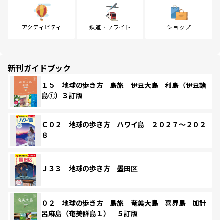
アクティビティ
鉄道・フライト
ショップ
新刊ガイドブック
１５ 地球の歩き方 島旅 伊豆大島 利島（伊豆諸
島①）３訂版
Ｃ０２ 地球の歩き方 ハワイ島 ２０２７～２０２
８
Ｊ３３ 地球の歩き方 墨田区
０２ 地球の歩き方 島旅 奄美大島 喜界島 加計
呂麻島（奄美群島１） ５訂版