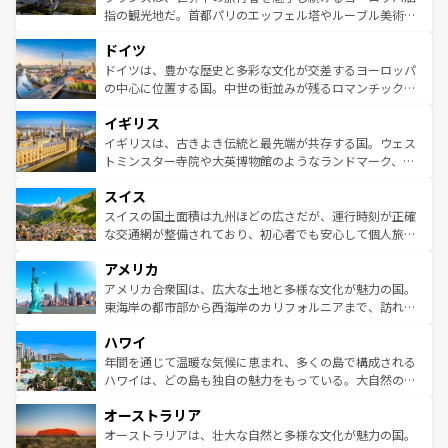
アートに溢れた街角から、地方では古代ローマ遺跡や中世
指の観光地だ。首都パリのエッフェル塔やルーブル美術館
の城塞都市、穏やかなビーチリゾートまで多彩な表情を見
といった象徴的なスポットから、田舎町の古風な美しさま
せる。地方によって風土や気候が異なるスペインはその個
ドイツ
で、幅広い魅力が詰まっている。華麗な宮殿、歴史的な大
性で訪れる人を魅了する。 なお、新着のスペイン情報は
コ
聖堂、美しいビーチ、そして豊かな自然が、訪れる者を心
ドイツは、豊かな歴史と多彩な文化が交差するヨーロッパ
ンテンツ一覧
を参照してほしい。
から魅了する。また、フランスは美食の国としても知ら
の中心に位置する国。中世の街並みが残るロマンチック街
れ、フランス料理はユネスコ無形文化遺産にも登録されて
道から、未来を先取りするようなモダンな都市まで多様な
イギリス
いる。シャンパンの発祥地であるランス、プロヴァンスの
顔を持つこの国は、どこを歩いても飽きることがない。ベ
香り高いラベンダー畑など、多彩な楽しみ方が可能だ。さ
ルリンの文化的活気、バイエルン州のアルプスの絶景、そ
イギリスは、古きよき伝統と最先端が共存する国。ウェス
らに、パリ以外の地域にも魅力が溢れており、どの街角に
してライン川沿いのワイン畑といった風景は必見。ビール
トミンスター寺院や大英博物館のようなランドマーク、歴
も豊かな歴史と文化が息づいている。パリ以外の個性あふ
とソーセージを味わいながら地元の人と過ごす楽しい時間
史ある大学都市、美しい丘陵地帯や牧歌的な風景など、エ
れる地方に足を運ぶとそれぞれで全く異なる文化を体験で
スイス
は、お酒好きな人にはぜひ体験してほしい。 なお、新着の
リアごとに異なる魅力がある。また、優雅なアフタヌーン
きるだろう。 なお、新着のフランス情報は
コンテンツ一覧
ドイツ情報は
コンテンツ一覧
を参照してほしい。
ティー、ビール好きにはたまらない英国パブ、サッカー観
スイスの国土面積は九州ほどの広さだが、運行時刻が正確
を参照してほしい。
戦など、本場だからこそできる体験も豊富。イギリスを旅
な交通網が整備されており、初心者でも安心して個人旅行
して楽しみつくそう。 なお、新着のイギリス情報は
コンテ
を楽しめる。日本同様に時刻表どおりの旅が可能だ。中世
アメリカ
ンツ一覧
を参照してほしい。
の建物がそのまま残る町や、スイスならではのユニークな
博物館もあり、アルプス観光だけでなく町歩きも満喫する
アメリカ合衆国は、広大な土地と多様な文化が魅力の国。
ことができる。国民の所得が高いため物価も高いが、旅行
東海岸の都市部から西海岸のカリフォルニアまで、訪れる
者向けの交通パス提供のサービスもあり、うまく活用すれ
場所ごとに異なる風景と体験が待っている。ニューヨーク
ハワイ
ば市内交通費無料で観光を楽しむこともできる。 なお、新
のような巨大都市は、観光、ショッピング、エンターテイ
着のスイス情報は
コンテンツ一覧
を参照してほしい。
ンメントが詰まった刺激的なスポットだ。一方、アメリカ
年間を通じて温暖な気候に恵まれ、多くの島で構成される
西部には大自然が広がり、グランドキャニオンやイエロー
ハワイは、どの島も独自の魅力をもっている。大自然の神
ストーン国立公園といった絶景が堪能できる。さらに、南
秘を感じたいなら、火山が生み出した壮大な景観を誇るハ
オーストラリア
部のニューオーリンズでは、音楽と美食が融合した独特の
ワイ島は見逃せない。また、定番の観光地といえばオアフ
文化が魅力。旅行者はアメリカの各地域で異なる魅力を楽
島だが、静かな自然を求めるならマウイ島やカウアイ島が
オーストラリアは、壮大な自然と多様な文化が魅力の国。