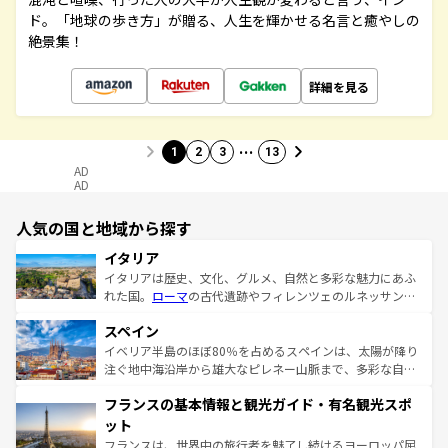
ド。「地球の歩き方」が贈る、人生を輝かせる名言と癒やしの
絶景集！
詳細を見る
…
1
2
3
13
AD
AD
人気の国と地域から探す
イタリア
イタリアは歴史、文化、グルメ、自然と多彩な魅力にあふ
れた国。
ローマ
の古代遺跡やフィレンツェのルネッサンス
美術、ヴェネツィアの運河など、歴史あるスポットはもち
スペイン
ろん、トスカーナの美しい田園風景やアマルフィ海岸の絶
景など、自然景観も見逃せない。観光の合間には、本場の
イベリア半島のほぼ80％を占めるスペインは、太陽が降り
ピザやパスタなど、絶品のイタリア料理を堪能することも
注ぐ地中海沿岸から雄大なピレネー山脈まで、多彩な自然
できる。朝目覚めてから夜眠るまで、すべての瞬間を楽し
と文化が詰まったヨーロッパ屈指の旅行先だ。多様な地域
フランスの基本情報と観光ガイド・有名観光スポ
ませてくれるイタリアで、忘れられない旅をしてみよう！
文化が根付くこの国では、情熱的なフラメンコ、熱気あふ
なお、新着のイタリア情報は
コンテンツ一覧
を参照してほ
れる闘牛、そして美味しいタパスが生活の一部となってい
ット
しい。
る。首都マドリードの洗練された雰囲気や、バルセロナの
フランスは、世界中の旅行者を魅了し続けるヨーロッパ屈