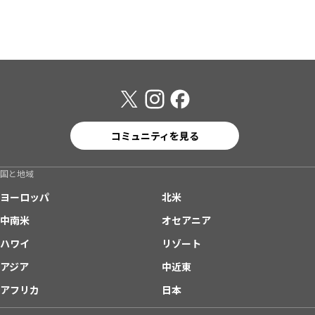
コミュニティを見る
国と地域
ヨーロッパ
北米
中南米
オセアニア
ハワイ
リゾート
アジア
中近東
アフリカ
日本