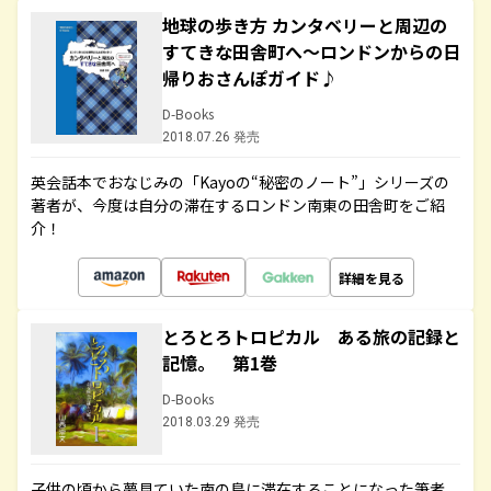
地球の歩き方 カンタベリーと周辺の
すてきな田舎町へ～ロンドンからの日
帰りおさんぽガイド♪
D-Books
2018.07.26 発売
英会話本でおなじみの「Kayoの“秘密のノート”」シリーズの
著者が、今度は自分の滞在するロンドン南東の田舎町をご紹
介！
詳細を見る
とろとろトロピカル ある旅の記録と
記憶。 第1巻
D-Books
2018.03.29 発売
子供の頃から夢見ていた南の島に滞在することになった筆者