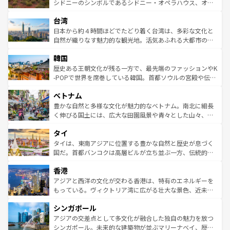
しみながら、その多様性と豊かな歴史を感じることができ
おすすめ。エメラルドグリーンに輝く海をはじめ、豊かな
シドニーのシンボルであるシドニー・オペラハウス、オー
るだろう。車でのロードトリップや列車の旅も、アメリカ
文化や歴史が息づいている。「アロハスピリット」と呼ば
ストラリア東海岸北部に広がる大サンゴ礁地帯グレートバ
ならではの贅沢な旅のスタイルだ。 なお、新着のアメリカ
台湾
れるおもてなしの心で訪れる人々を迎えてくれるハワイの
リアリーフや大陸中央部にそびえるウルル（エアーズロッ
情報は
コンテンツ一覧
を参照してほしい。
人々、おいしいローカルフードやハワイアンミュージッ
ク）、タスマニアの美しい原生林やケアンズの熱帯雨林な
日本から約４時間ほどでたどり着く台湾は、多彩な文化と
ク、伝統的なフラダンスなど、すべてがハワイの魅力を彩
ど、見どころがたくさん。また、カフェやワイン、オージ
自然が織りなす魅力的な観光地。活気あふれる大都市の台
っている。訪れるたびに新しい発見と感動が待っているハ
ービーフなどの食文化も豊かで、美味しいものであふれて
北やノスタルジックな町並みが人気な九份（ジォウフェ
ワイを、存分に味わってほしい。 なお、新着のハワイ情報
韓国
いる。アクティビティも充実しており、サーフィンやダイ
ン）、静ひつな山岳地帯である台湾東部など、都市の喧騒
は
コンテンツ一覧
を参照してほしい。
ビング、ハイキングなど、アウトドア好きにはたまらな
と山間の静けさが共存しており、訪れる人に新しい発見と
歴史ある王朝文化が残る一方で、最先端のファッションやK
い。オーストラリアの多彩な魅力を存分に味わいつくそ
驚きをもたらしてくれる。また、奥深い台湾の食文化も魅
-POPで世界を席巻している韓国。首都ソウルの宮殿や伝統
う。 なお、新着のオーストラリア情報は
コンテンツ一覧
を
力で、夜市などの屋台グルメから高級料理、ヘルシーで美
家屋が並ぶエリアでは韓国の歴史と文化に浸ることがで
参照してほしい。
ベトナム
容にもいいと評判のスイーツなど、バラエティ豊かな料理
き、地方に足を延ばせば四季折々の自然美を楽しむことが
が味わえる。 なお、新着の台湾情報は
コンテンツ一覧
を参
できる。そして、キムチや焼肉、絶品のストリートフード
豊かな自然と多様な文化が魅力的なベトナム。南北に細長
照してほしい。
まで、さまざまな韓国料理が待っている。夜には、韓国な
く伸びる国土には、広大な田園風景や青々とした山々、世
らではのナイトライフも堪能できる。あたたかいホスピタ
界遺産に登録された壮大な自然景観が点在し、都市部では
タイ
リティに包まれながら、韓国の多彩な魅力を心ゆくまで味
急速な発展と共に伝統が息づく。ハノイの古い町並みやホ
わってみてほしい。 なお、新着の韓国情報は
コンテンツ一
ーチミン市のフランス統治時代の建物も、独特の雰囲気を
タイは、東南アジアに位置する豊かな自然と歴史が息づく
覧
を参照してほしい。
醸し出している。また、バラエティの豊かさとおいしさで
国だ。首都バンコクは高層ビルが立ち並ぶ一方、伝統的な
世界中の食通を魅了してやまないベトナム料理も魅力のひ
寺院や市場がいたるところに点在し、古きよき文化と現代
香港
とつ。フォーやバインミー、ベトナムコーヒーなどは、ぜ
の活気が交差している。北部ではチェンマイなどの山岳地
ひ現地で味わいたい。どの地域を訪れてもあたたかい人々
帯で自然と触れ合い、南部ではプーケットやクラビの美し
アジアと西洋の文化が交わる香港は、特有のエネルギーを
が旅行者を迎えてくれるので、きっと忘れられない旅にな
いビーチでリゾート気分を楽しむことができる。タイ料理
もっている。ヴィクトリア湾に広がる壮大な景色、近未来
るはずだ。 なお、新着のベトナム情報は
コンテンツ一覧
を
は世界的に有名で、屋台から高級レストランまで味覚を刺
的なアートスポット、そして歴史と現代が融合した町並
参照してほしい。
シンガポール
激する。気候は一年中温暖で、どの季節にも異なる楽しみ
み、どこを訪れても感動するはず。観光スポットが密集し
が待っている。親しみやすいタイの人々、仏教を中心とし
ており、効率よく見どころを回れるのも魅力。息をのむよ
アジアの交差点として多文化が融合した独自の魅力を放つ
た文化、そして多様な観光資源が、訪れる旅人を魅了し続
うな絶景から文化的な体験まで、香港を存分に楽しみ尽く
シンガポール。未来的な建築物が並ぶマリーナベイ、歴史