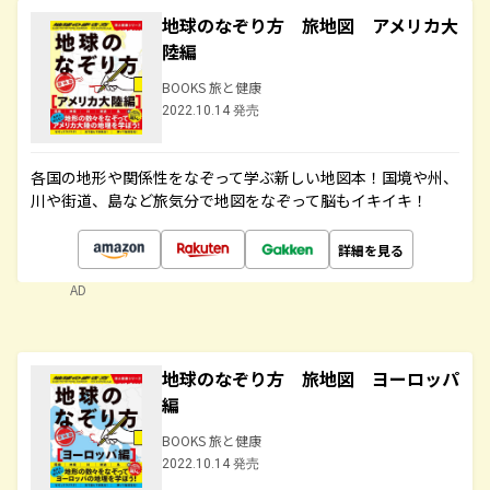
地球のなぞり方 旅地図 アメリカ大
陸編
BOOKS 旅と健康
2022.10.14 発売
各国の地形や関係性をなぞって学ぶ新しい地図本！国境や州、
川や街道、島など旅気分で地図をなぞって脳もイキイキ！
詳細を見る
AD
地球のなぞり方 旅地図 ヨーロッパ
編
BOOKS 旅と健康
2022.10.14 発売