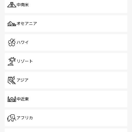
中南米
オセアニア
ハワイ
リゾート
アジア
中近東
アフリカ