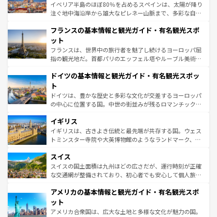
ピザやパスタなど、絶品のイタリア料理を堪能することも
イベリア半島のほぼ80％を占めるスペインは、太陽が降り
できる。朝目覚めてから夜眠るまで、すべての瞬間を楽し
注ぐ地中海沿岸から雄大なピレネー山脈まで、多彩な自然
ませてくれるイタリアで、忘れられない旅をしてみよう！
と文化が詰まったヨーロッパ屈指の旅行先だ。多様な地域
なお、新着のイタリア情報は
コンテンツ一覧
を参照してほ
フランスの基本情報と観光ガイド・有名観光スポ
文化が根付くこの国では、情熱的なフラメンコ、熱気あふ
しい。
れる闘牛、そして美味しいタパスが生活の一部となってい
ット
る。首都マドリードの洗練された雰囲気や、バルセロナの
フランスは、世界中の旅行者を魅了し続けるヨーロッパ屈
アートに溢れた街角から、地方では古代ローマ遺跡や中世
指の観光地だ。首都パリのエッフェル塔やルーブル美術館
の城塞都市、穏やかなビーチリゾートまで多彩な表情を見
といった象徴的なスポットから、田舎町の古風な美しさま
せる。地方によって風土や気候が異なるスペインはその個
ドイツの基本情報と観光ガイド・有名観光スポッ
で、幅広い魅力が詰まっている。華麗な宮殿、歴史的な大
性で訪れる人を魅了する。 なお、新着のスペイン情報は
コ
聖堂、美しいビーチ、そして豊かな自然が、訪れる者を心
ト
ンテンツ一覧
を参照してほしい。
から魅了する。また、フランスは美食の国としても知ら
ドイツは、豊かな歴史と多彩な文化が交差するヨーロッパ
れ、フランス料理はユネスコ無形文化遺産にも登録されて
の中心に位置する国。中世の街並みが残るロマンチック街
いる。シャンパンの発祥地であるランス、プロヴァンスの
道から、未来を先取りするようなモダンな都市まで多様な
香り高いラベンダー畑など、多彩な楽しみ方が可能だ。さ
イギリス
顔を持つこの国は、どこを歩いても飽きることがない。ベ
らに、パリ以外の地域にも魅力が溢れており、どの街角に
ルリンの文化的活気、バイエルン州のアルプスの絶景、そ
イギリスは、古きよき伝統と最先端が共存する国。ウェス
も豊かな歴史と文化が息づいている。パリ以外の個性あふ
してライン川沿いのワイン畑といった風景は必見。ビール
トミンスター寺院や大英博物館のようなランドマーク、歴
れる地方に足を運ぶとそれぞれで全く異なる文化を体験で
とソーセージを味わいながら地元の人と過ごす楽しい時間
史ある大学都市、美しい丘陵地帯や牧歌的な風景など、エ
きるだろう。 なお、新着のフランス情報は
コンテンツ一覧
スイス
は、お酒好きな人にはぜひ体験してほしい。 なお、新着の
リアごとに異なる魅力がある。また、優雅なアフタヌーン
を参照してほしい。
ドイツ情報は
コンテンツ一覧
を参照してほしい。
ティー、ビール好きにはたまらない英国パブ、サッカー観
スイスの国土面積は九州ほどの広さだが、運行時刻が正確
戦など、本場だからこそできる体験も豊富。イギリスを旅
な交通網が整備されており、初心者でも安心して個人旅行
して楽しみつくそう。 なお、新着のイギリス情報は
コンテ
を楽しめる。日本同様に時刻表どおりの旅が可能だ。中世
アメリカの基本情報と観光ガイド・有名観光スポ
ンツ一覧
を参照してほしい。
の建物がそのまま残る町や、スイスならではのユニークな
博物館もあり、アルプス観光だけでなく町歩きも満喫する
ット
ことができる。国民の所得が高いため物価も高いが、旅行
アメリカ合衆国は、広大な土地と多様な文化が魅力の国。