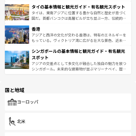
リティに包まれながら、韓国の多彩な魅力を心ゆくまで味
界遺産に登録された壮大な自然景観が点在し、都市部では
わってみてほしい。 なお、新着の韓国情報は
コンテンツ一
タイの基本情報と観光ガイド・有名観光スポット
急速な発展と共に伝統が息づく。ハノイの古い町並みやホ
覧
を参照してほしい。
ーチミン市のフランス統治時代の建物も、独特の雰囲気を
タイは、東南アジアに位置する豊かな自然と歴史が息づく
醸し出している。また、バラエティの豊かさとおいしさで
国だ。首都バンコクは高層ビルが立ち並ぶ一方、伝統的な
世界中の食通を魅了してやまないベトナム料理も魅力のひ
寺院や市場がいたるところに点在し、古きよき文化と現代
香港
とつ。フォーやバインミー、ベトナムコーヒーなどは、ぜ
の活気が交差している。北部ではチェンマイなどの山岳地
ひ現地で味わいたい。どの地域を訪れてもあたたかい人々
帯で自然と触れ合い、南部ではプーケットやクラビの美し
アジアと西洋の文化が交わる香港は、特有のエネルギーを
が旅行者を迎えてくれるので、きっと忘れられない旅にな
いビーチでリゾート気分を楽しむことができる。タイ料理
もっている。ヴィクトリア湾に広がる壮大な景色、近未来
るはずだ。 なお、新着のベトナム情報は
コンテンツ一覧
を
は世界的に有名で、屋台から高級レストランまで味覚を刺
的なアートスポット、そして歴史と現代が融合した町並
参照してほしい。
シンガポールの基本情報と観光ガイド・有名観光
激する。気候は一年中温暖で、どの季節にも異なる楽しみ
み、どこを訪れても感動するはず。観光スポットが密集し
が待っている。親しみやすいタイの人々、仏教を中心とし
ており、効率よく見どころを回れるのも魅力。息をのむよ
スポット
た文化、そして多様な観光資源が、訪れる旅人を魅了し続
うな絶景から文化的な体験まで、香港を存分に楽しみ尽く
アジアの交差点として多文化が融合した独自の魅力を放つ
ける。 なお、新着のタイ情報は
コンテンツ一覧
を参照して
そう。 なお、新着の香港情報は
コンテンツ一覧
を参照して
シンガポール。未来的な建築物が並ぶマリーナベイ、歴史
ほしい。
ほしい。
と伝統を感じられるエスニックタウン、多数の緑豊かな公
園や自然保護区など、自然が調和した近代的な景観と文化
の多様性あふれるカラフルな町は、どこを歩いても新しい
国と地域
発見がある。さらに、治安のよさや充実した公共交通機関
も、旅行者にとっては魅力的なポイント。グルメも豊富
で、ホーカーズは地元の風情を楽しめる外せないスポット
ヨーロッパ
だ。訪れる人を飽きさせないシンガポールで、多様な魅力
を体感しよう。 なお、新着のシンガポール情報は
コンテン
ツ一覧
を参照してほしい。
北米