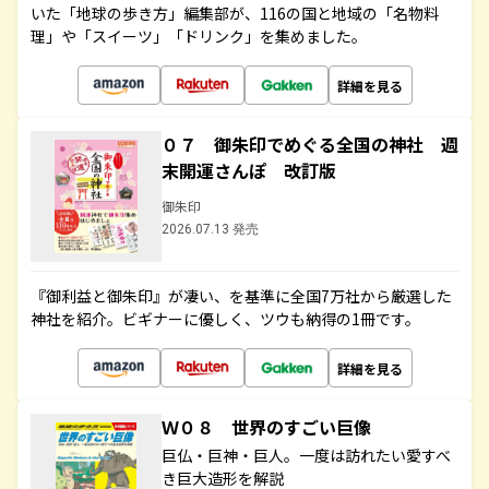
いた「地球の歩き方」編集部が、116の国と地域の「名物料
理」や「スイーツ」「ドリンク」を集めました。
詳細を見る
０７ 御朱印でめぐる全国の神社 週
末開運さんぽ 改訂版
御朱印
2026.07.13 発売
『御利益と御朱印』が凄い、を基準に全国7万社から厳選した
神社を紹介。ビギナーに優しく、ツウも納得の1冊です。
詳細を見る
Ｗ０８ 世界のすごい巨像
巨仏・巨神・巨人。一度は訪れたい愛すべ
き巨大造形を解説