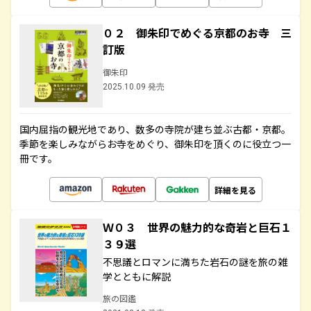
０２ 御朱印でめぐる京都のお寺 三
訂版
御朱印
2025.10.09 発売
国内屈指の観光地であり、数多の寺院が建ち並ぶ古都・京都。
季節を楽しみながらお寺をめぐり、御朱印を頂くのに役立つ一
冊です。
詳細を見る
Ｗ０３ 世界の魅力的な奇岩と巨石１
３９選
不思議とロマンに満ちた岩石の謎を旅の雑
学とともに解説
旅の図鑑