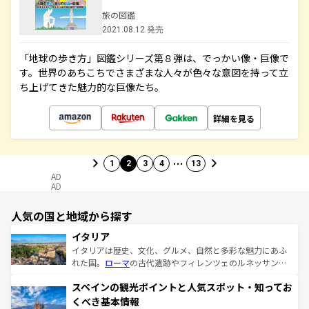
旅の図鑑
2021.08.12 発売
「地球の歩き方」図鑑シリーズ第８弾は、でっかい像・巨像で
す。世界のあちこちでさまざまな人々が色々な意図を持って立
ち上げてきた魅力的な巨像たち。
詳細を見る
…
1
2
3
4
13
AD
AD
人気の国と地域から探す
イタリア
イタリアは歴史、文化、グルメ、自然と多彩な魅力にあふ
れた国。
ローマ
の古代遺跡やフィレンツェのルネッサンス
美術、ヴェネツィアの運河など、歴史あるスポットはもち
スペインの観光ポイントと人気スポット・知ってお
ろん、トスカーナの美しい田園風景やアマルフィ海岸の絶
景など、自然景観も見逃せない。観光の合間には、本場の
くべき基本情報