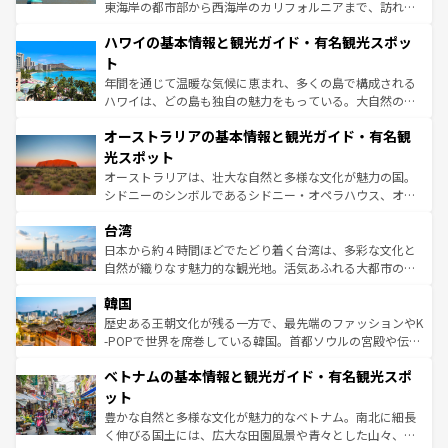
者向けの交通パス提供のサービスもあり、うまく活用すれ
東海岸の都市部から西海岸のカリフォルニアまで、訪れる
ば市内交通費無料で観光を楽しむこともできる。 なお、新
場所ごとに異なる風景と体験が待っている。ニューヨーク
着のスイス情報は
コンテンツ一覧
を参照してほしい。
ハワイの基本情報と観光ガイド・有名観光スポッ
のような巨大都市は、観光、ショッピング、エンターテイ
ンメントが詰まった刺激的なスポットだ。一方、アメリカ
ト
西部には大自然が広がり、グランドキャニオンやイエロー
年間を通じて温暖な気候に恵まれ、多くの島で構成される
ストーン国立公園といった絶景が堪能できる。さらに、南
ハワイは、どの島も独自の魅力をもっている。大自然の神
部のニューオーリンズでは、音楽と美食が融合した独特の
秘を感じたいなら、火山が生み出した壮大な景観を誇るハ
文化が魅力。旅行者はアメリカの各地域で異なる魅力を楽
オーストラリアの基本情報と観光ガイド・有名観
ワイ島は見逃せない。また、定番の観光地といえばオアフ
しみながら、その多様性と豊かな歴史を感じることができ
島だが、静かな自然を求めるならマウイ島やカウアイ島が
光スポット
るだろう。車でのロードトリップや列車の旅も、アメリカ
おすすめ。エメラルドグリーンに輝く海をはじめ、豊かな
オーストラリアは、壮大な自然と多様な文化が魅力の国。
ならではの贅沢な旅のスタイルだ。 なお、新着のアメリカ
文化や歴史が息づいている。「アロハスピリット」と呼ば
シドニーのシンボルであるシドニー・オペラハウス、オー
情報は
コンテンツ一覧
を参照してほしい。
れるおもてなしの心で訪れる人々を迎えてくれるハワイの
ストラリア東海岸北部に広がる大サンゴ礁地帯グレートバ
人々、おいしいローカルフードやハワイアンミュージッ
台湾
リアリーフや大陸中央部にそびえるウルル（エアーズロッ
ク、伝統的なフラダンスなど、すべてがハワイの魅力を彩
ク）、タスマニアの美しい原生林やケアンズの熱帯雨林な
日本から約４時間ほどでたどり着く台湾は、多彩な文化と
っている。訪れるたびに新しい発見と感動が待っているハ
ど、見どころがたくさん。また、カフェやワイン、オージ
自然が織りなす魅力的な観光地。活気あふれる大都市の台
ワイを、存分に味わってほしい。 なお、新着のハワイ情報
ービーフなどの食文化も豊かで、美味しいものであふれて
北やノスタルジックな町並みが人気な九份（ジォウフェ
は
コンテンツ一覧
を参照してほしい。
韓国
いる。アクティビティも充実しており、サーフィンやダイ
ン）、静ひつな山岳地帯である台湾東部など、都市の喧騒
ビング、ハイキングなど、アウトドア好きにはたまらな
と山間の静けさが共存しており、訪れる人に新しい発見と
歴史ある王朝文化が残る一方で、最先端のファッションやK
い。オーストラリアの多彩な魅力を存分に味わいつくそ
驚きをもたらしてくれる。また、奥深い台湾の食文化も魅
-POPで世界を席巻している韓国。首都ソウルの宮殿や伝統
う。 なお、新着のオーストラリア情報は
コンテンツ一覧
を
力で、夜市などの屋台グルメから高級料理、ヘルシーで美
家屋が並ぶエリアでは韓国の歴史と文化に浸ることがで
参照してほしい。
ベトナムの基本情報と観光ガイド・有名観光スポ
容にもいいと評判のスイーツなど、バラエティ豊かな料理
き、地方に足を延ばせば四季折々の自然美を楽しむことが
が味わえる。 なお、新着の台湾情報は
コンテンツ一覧
を参
できる。そして、キムチや焼肉、絶品のストリートフード
ット
照してほしい。
まで、さまざまな韓国料理が待っている。夜には、韓国な
豊かな自然と多様な文化が魅力的なベトナム。南北に細長
らではのナイトライフも堪能できる。あたたかいホスピタ
く伸びる国土には、広大な田園風景や青々とした山々、世