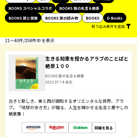
BOOKS スペシャルコラボ
BOOKS 旅の名言＆絶景
BOOKS 旅と健康
BOOKS 旅の読み物
BOOKS
D-Books
絞り込み条件を追加
21〜40件/258件中 を表示
生きる知恵を授かるアラブのことばと
絶景１００
BOOKS 旅の名言＆絶景
2022.07.14 発売
古きと新しき、東と西が調和するオリエンタルな世界、アラ
ブ。「地球の歩き方」が贈る、人生を輝かせる名言と癒やしの
絶景集！
詳細を見る