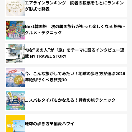
エアラインランキング 読者の投票をもとにランキン
グ形式で発表
Next韓国旅 次の韓国旅行がもっと楽しくなる 旅先・
グルメ・テクニック
旬な“あの人”が「旅」をテーマに語るインタビュー連
載 MY TRAVEL STORY
今、こんな旅がしてみたい！地球の歩き方が選ぶ2026
年絶対行くべき旅先30
コスパもタイパもかなえる！賢者の旅テクニック
地球の歩き方♥偏愛ハワイ