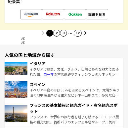
絶景集！
詳細を見る
…
1
2
3
12
AD
AD
人気の国と地域から探す
イタリア
イタリアは歴史、文化、グルメ、自然と多彩な魅力にあふ
れた国。
ローマ
の古代遺跡やフィレンツェのルネッサンス
美術、ヴェネツィアの運河など、歴史あるスポットはもち
スペイン
ろん、トスカーナの美しい田園風景やアマルフィ海岸の絶
景など、自然景観も見逃せない。観光の合間には、本場の
イベリア半島のほぼ80％を占めるスペインは、太陽が降り
ピザやパスタなど、絶品のイタリア料理を堪能することも
注ぐ地中海沿岸から雄大なピレネー山脈まで、多彩な自然
できる。朝目覚めてから夜眠るまで、すべての瞬間を楽し
と文化が詰まったヨーロッパ屈指の旅行先だ。多様な地域
フランスの基本情報と観光ガイド・有名観光スポ
ませてくれるイタリアで、忘れられない旅をしてみよう！
文化が根付くこの国では、情熱的なフラメンコ、熱気あふ
なお、新着のイタリア情報は
コンテンツ一覧
を参照してほ
れる闘牛、そして美味しいタパスが生活の一部となってい
ット
しい。
る。首都マドリードの洗練された雰囲気や、バルセロナの
フランスは、世界中の旅行者を魅了し続けるヨーロッパ屈
アートに溢れた街角から、地方では古代ローマ遺跡や中世
指の観光地だ。首都パリのエッフェル塔やルーブル美術館
の城塞都市、穏やかなビーチリゾートまで多彩な表情を見
といった象徴的なスポットから、田舎町の古風な美しさま