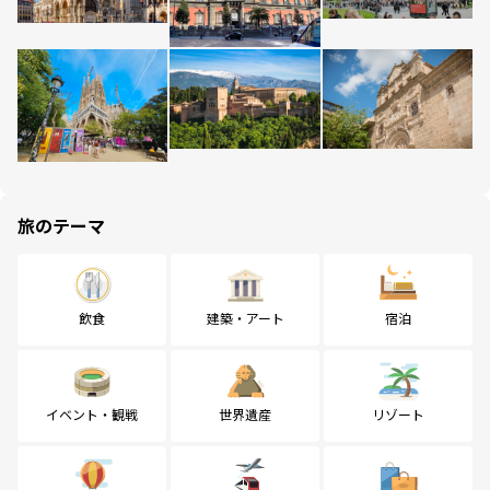
旅のテーマ
飲食
建築・アート
宿泊
イベント・観戦
世界遺産
リゾート