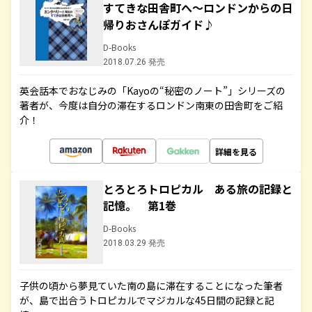
すてきな田舎町へ～ロンドンからの日
帰りおさんぽガイド♪
D-Books
2018.07.26 発売
英会話本でおなじみの「Kayoの“秘密のノート”」シリーズの
著者が、今度は自分の滞在するロンドン南東の田舎町をご紹
介！
詳細を見る
とろとろトロピカル ある旅の記録と
記憶。 第1巻
D-Books
2018.03.29 発売
子供の頃から夢見ていた南の島に滞在することになった筆者
が、島で出合うトロピカルでマジカルな45日間の記録と記