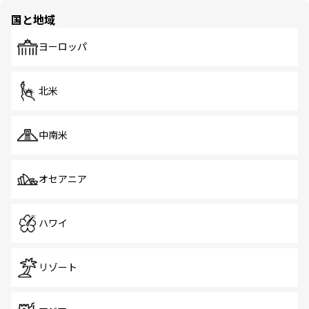
の多様性あふれるカラフルな町は、どこを歩いても新しい
国と地域
発見がある。さらに、治安のよさや充実した公共交通機関
も、旅行者にとっては魅力的なポイント。グルメも豊富
で、ホーカーズは地元の風情を楽しめる外せないスポット
ヨーロッパ
だ。訪れる人を飽きさせないシンガポールで、多様な魅力
を体感しよう。 なお、新着のシンガポール情報は
コンテン
ツ一覧
を参照してほしい。
北米
中南米
オセアニア
ハワイ
リゾート