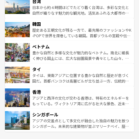
ならではの贅沢な旅のスタイルだ。 なお、新着のアメリカ
台湾
れるおもてなしの心で訪れる人々を迎えてくれるハワイの
リアリーフや大陸中央部にそびえるウルル（エアーズロッ
情報は
コンテンツ一覧
を参照してほしい。
人々、おいしいローカルフードやハワイアンミュージッ
ク）、タスマニアの美しい原生林やケアンズの熱帯雨林な
日本から約４時間ほどでたどり着く台湾は、多彩な文化と
ク、伝統的なフラダンスなど、すべてがハワイの魅力を彩
ど、見どころがたくさん。また、カフェやワイン、オージ
自然が織りなす魅力的な観光地。活気あふれる大都市の台
っている。訪れるたびに新しい発見と感動が待っているハ
ービーフなどの食文化も豊かで、美味しいものであふれて
北やノスタルジックな町並みが人気な九份（ジォウフェ
ワイを、存分に味わってほしい。 なお、新着のハワイ情報
韓国
いる。アクティビティも充実しており、サーフィンやダイ
ン）、静ひつな山岳地帯である台湾東部など、都市の喧騒
は
コンテンツ一覧
を参照してほしい。
ビング、ハイキングなど、アウトドア好きにはたまらな
と山間の静けさが共存しており、訪れる人に新しい発見と
歴史ある王朝文化が残る一方で、最先端のファッションやK
い。オーストラリアの多彩な魅力を存分に味わいつくそ
驚きをもたらしてくれる。また、奥深い台湾の食文化も魅
-POPで世界を席巻している韓国。首都ソウルの宮殿や伝統
う。 なお、新着のオーストラリア情報は
コンテンツ一覧
を
力で、夜市などの屋台グルメから高級料理、ヘルシーで美
家屋が並ぶエリアでは韓国の歴史と文化に浸ることがで
参照してほしい。
ベトナム
容にもいいと評判のスイーツなど、バラエティ豊かな料理
き、地方に足を延ばせば四季折々の自然美を楽しむことが
が味わえる。 なお、新着の台湾情報は
コンテンツ一覧
を参
できる。そして、キムチや焼肉、絶品のストリートフード
豊かな自然と多様な文化が魅力的なベトナム。南北に細長
照してほしい。
まで、さまざまな韓国料理が待っている。夜には、韓国な
く伸びる国土には、広大な田園風景や青々とした山々、世
らではのナイトライフも堪能できる。あたたかいホスピタ
界遺産に登録された壮大な自然景観が点在し、都市部では
タイ
リティに包まれながら、韓国の多彩な魅力を心ゆくまで味
急速な発展と共に伝統が息づく。ハノイの古い町並みやホ
わってみてほしい。 なお、新着の韓国情報は
コンテンツ一
ーチミン市のフランス統治時代の建物も、独特の雰囲気を
タイは、東南アジアに位置する豊かな自然と歴史が息づく
覧
を参照してほしい。
醸し出している。また、バラエティの豊かさとおいしさで
国だ。首都バンコクは高層ビルが立ち並ぶ一方、伝統的な
世界中の食通を魅了してやまないベトナム料理も魅力のひ
寺院や市場がいたるところに点在し、古きよき文化と現代
香港
とつ。フォーやバインミー、ベトナムコーヒーなどは、ぜ
の活気が交差している。北部ではチェンマイなどの山岳地
ひ現地で味わいたい。どの地域を訪れてもあたたかい人々
帯で自然と触れ合い、南部ではプーケットやクラビの美し
アジアと西洋の文化が交わる香港は、特有のエネルギーを
が旅行者を迎えてくれるので、きっと忘れられない旅にな
いビーチでリゾート気分を楽しむことができる。タイ料理
もっている。ヴィクトリア湾に広がる壮大な景色、近未来
るはずだ。 なお、新着のベトナム情報は
コンテンツ一覧
を
は世界的に有名で、屋台から高級レストランまで味覚を刺
的なアートスポット、そして歴史と現代が融合した町並
参照してほしい。
シンガポール
激する。気候は一年中温暖で、どの季節にも異なる楽しみ
み、どこを訪れても感動するはず。観光スポットが密集し
が待っている。親しみやすいタイの人々、仏教を中心とし
ており、効率よく見どころを回れるのも魅力。息をのむよ
アジアの交差点として多文化が融合した独自の魅力を放つ
た文化、そして多様な観光資源が、訪れる旅人を魅了し続
うな絶景から文化的な体験まで、香港を存分に楽しみ尽く
シンガポール。未来的な建築物が並ぶマリーナベイ、歴史
ける。 なお、新着のタイ情報は
コンテンツ一覧
を参照して
そう。 なお、新着の香港情報は
コンテンツ一覧
を参照して
と伝統を感じられるエスニックタウン、多数の緑豊かな公
ほしい。
ほしい。
園や自然保護区など、自然が調和した近代的な景観と文化