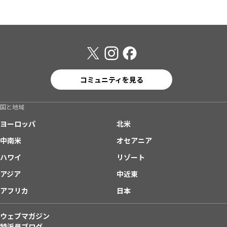
コミュニティを見る
国と地域
ヨーロッパ
北米
中南米
オセアニア
ハワイ
リゾート
アジア
中近東
アフリカ
日本
ウェブマガジン
特派員ブログ