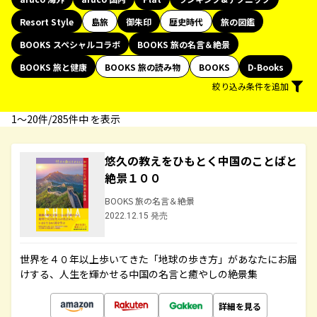
Resort Style
島旅
御朱印
歴史時代
旅の図鑑
BOOKS スペシャルコラボ
BOOKS 旅の名言＆絶景
BOOKS 旅と健康
BOOKS 旅の読み物
BOOKS
D-Books
絞り込み条件を追加
1〜20件/285件中 を表示
悠久の教えをひもとく中国のことばと
絶景１００
BOOKS 旅の名言＆絶景
2022.12.15 発売
世界を４０年以上歩いてきた「地球の歩き方」があなたにお届
けする、人生を輝かせる中国の名言と癒やしの絶景集
詳細を見る