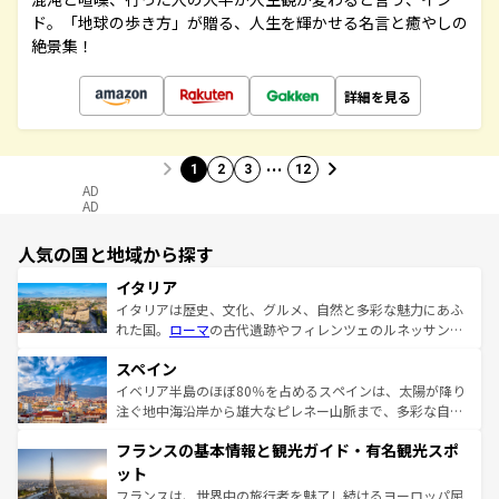
ド。「地球の歩き方」が贈る、人生を輝かせる名言と癒やしの
絶景集！
詳細を見る
…
1
2
3
12
AD
AD
人気の国と地域から探す
イタリア
イタリアは歴史、文化、グルメ、自然と多彩な魅力にあふ
れた国。
ローマ
の古代遺跡やフィレンツェのルネッサンス
美術、ヴェネツィアの運河など、歴史あるスポットはもち
スペイン
ろん、トスカーナの美しい田園風景やアマルフィ海岸の絶
景など、自然景観も見逃せない。観光の合間には、本場の
イベリア半島のほぼ80％を占めるスペインは、太陽が降り
ピザやパスタなど、絶品のイタリア料理を堪能することも
注ぐ地中海沿岸から雄大なピレネー山脈まで、多彩な自然
できる。朝目覚めてから夜眠るまで、すべての瞬間を楽し
と文化が詰まったヨーロッパ屈指の旅行先だ。多様な地域
フランスの基本情報と観光ガイド・有名観光スポ
ませてくれるイタリアで、忘れられない旅をしてみよう！
文化が根付くこの国では、情熱的なフラメンコ、熱気あふ
なお、新着のイタリア情報は
コンテンツ一覧
を参照してほ
れる闘牛、そして美味しいタパスが生活の一部となってい
ット
しい。
る。首都マドリードの洗練された雰囲気や、バルセロナの
フランスは、世界中の旅行者を魅了し続けるヨーロッパ屈