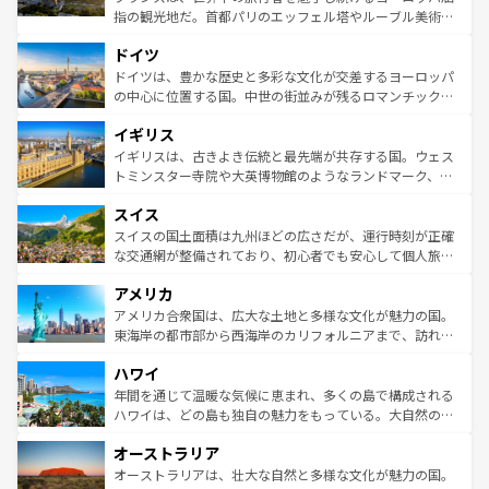
アートに溢れた街角から、地方では古代ローマ遺跡や中世
指の観光地だ。首都パリのエッフェル塔やルーブル美術館
の城塞都市、穏やかなビーチリゾートまで多彩な表情を見
といった象徴的なスポットから、田舎町の古風な美しさま
せる。地方によって風土や気候が異なるスペインはその個
ドイツ
で、幅広い魅力が詰まっている。華麗な宮殿、歴史的な大
性で訪れる人を魅了する。 なお、新着のスペイン情報は
コ
聖堂、美しいビーチ、そして豊かな自然が、訪れる者を心
ドイツは、豊かな歴史と多彩な文化が交差するヨーロッパ
ンテンツ一覧
を参照してほしい。
から魅了する。また、フランスは美食の国としても知ら
の中心に位置する国。中世の街並みが残るロマンチック街
れ、フランス料理はユネスコ無形文化遺産にも登録されて
道から、未来を先取りするようなモダンな都市まで多様な
イギリス
いる。シャンパンの発祥地であるランス、プロヴァンスの
顔を持つこの国は、どこを歩いても飽きることがない。ベ
香り高いラベンダー畑など、多彩な楽しみ方が可能だ。さ
ルリンの文化的活気、バイエルン州のアルプスの絶景、そ
イギリスは、古きよき伝統と最先端が共存する国。ウェス
らに、パリ以外の地域にも魅力が溢れており、どの街角に
してライン川沿いのワイン畑といった風景は必見。ビール
トミンスター寺院や大英博物館のようなランドマーク、歴
も豊かな歴史と文化が息づいている。パリ以外の個性あふ
とソーセージを味わいながら地元の人と過ごす楽しい時間
史ある大学都市、美しい丘陵地帯や牧歌的な風景など、エ
れる地方に足を運ぶとそれぞれで全く異なる文化を体験で
スイス
は、お酒好きな人にはぜひ体験してほしい。 なお、新着の
リアごとに異なる魅力がある。また、優雅なアフタヌーン
きるだろう。 なお、新着のフランス情報は
コンテンツ一覧
ドイツ情報は
コンテンツ一覧
を参照してほしい。
ティー、ビール好きにはたまらない英国パブ、サッカー観
スイスの国土面積は九州ほどの広さだが、運行時刻が正確
を参照してほしい。
戦など、本場だからこそできる体験も豊富。イギリスを旅
な交通網が整備されており、初心者でも安心して個人旅行
して楽しみつくそう。 なお、新着のイギリス情報は
コンテ
を楽しめる。日本同様に時刻表どおりの旅が可能だ。中世
アメリカ
ンツ一覧
を参照してほしい。
の建物がそのまま残る町や、スイスならではのユニークな
博物館もあり、アルプス観光だけでなく町歩きも満喫する
アメリカ合衆国は、広大な土地と多様な文化が魅力の国。
ことができる。国民の所得が高いため物価も高いが、旅行
東海岸の都市部から西海岸のカリフォルニアまで、訪れる
者向けの交通パス提供のサービスもあり、うまく活用すれ
場所ごとに異なる風景と体験が待っている。ニューヨーク
ハワイ
ば市内交通費無料で観光を楽しむこともできる。 なお、新
のような巨大都市は、観光、ショッピング、エンターテイ
着のスイス情報は
コンテンツ一覧
を参照してほしい。
ンメントが詰まった刺激的なスポットだ。一方、アメリカ
年間を通じて温暖な気候に恵まれ、多くの島で構成される
西部には大自然が広がり、グランドキャニオンやイエロー
ハワイは、どの島も独自の魅力をもっている。大自然の神
ストーン国立公園といった絶景が堪能できる。さらに、南
秘を感じたいなら、火山が生み出した壮大な景観を誇るハ
オーストラリア
部のニューオーリンズでは、音楽と美食が融合した独特の
ワイ島は見逃せない。また、定番の観光地といえばオアフ
文化が魅力。旅行者はアメリカの各地域で異なる魅力を楽
島だが、静かな自然を求めるならマウイ島やカウアイ島が
オーストラリアは、壮大な自然と多様な文化が魅力の国。