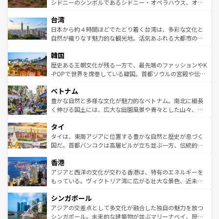
しみながら、その多様性と豊かな歴史を感じることができ
おすすめ。エメラルドグリーンに輝く海をはじめ、豊かな
シドニーのシンボルであるシドニー・オペラハウス、オー
るだろう。車でのロードトリップや列車の旅も、アメリカ
文化や歴史が息づいている。「アロハスピリット」と呼ば
ストラリア東海岸北部に広がる大サンゴ礁地帯グレートバ
ならではの贅沢な旅のスタイルだ。 なお、新着のアメリカ
台湾
れるおもてなしの心で訪れる人々を迎えてくれるハワイの
リアリーフや大陸中央部にそびえるウルル（エアーズロッ
情報は
コンテンツ一覧
を参照してほしい。
人々、おいしいローカルフードやハワイアンミュージッ
ク）、タスマニアの美しい原生林やケアンズの熱帯雨林な
日本から約４時間ほどでたどり着く台湾は、多彩な文化と
ク、伝統的なフラダンスなど、すべてがハワイの魅力を彩
ど、見どころがたくさん。また、カフェやワイン、オージ
自然が織りなす魅力的な観光地。活気あふれる大都市の台
っている。訪れるたびに新しい発見と感動が待っているハ
ービーフなどの食文化も豊かで、美味しいものであふれて
北やノスタルジックな町並みが人気な九份（ジォウフェ
ワイを、存分に味わってほしい。 なお、新着のハワイ情報
韓国
いる。アクティビティも充実しており、サーフィンやダイ
ン）、静ひつな山岳地帯である台湾東部など、都市の喧騒
は
コンテンツ一覧
を参照してほしい。
ビング、ハイキングなど、アウトドア好きにはたまらな
と山間の静けさが共存しており、訪れる人に新しい発見と
歴史ある王朝文化が残る一方で、最先端のファッションやK
い。オーストラリアの多彩な魅力を存分に味わいつくそ
驚きをもたらしてくれる。また、奥深い台湾の食文化も魅
-POPで世界を席巻している韓国。首都ソウルの宮殿や伝統
う。 なお、新着のオーストラリア情報は
コンテンツ一覧
を
力で、夜市などの屋台グルメから高級料理、ヘルシーで美
家屋が並ぶエリアでは韓国の歴史と文化に浸ることがで
参照してほしい。
ベトナム
容にもいいと評判のスイーツなど、バラエティ豊かな料理
き、地方に足を延ばせば四季折々の自然美を楽しむことが
が味わえる。 なお、新着の台湾情報は
コンテンツ一覧
を参
できる。そして、キムチや焼肉、絶品のストリートフード
豊かな自然と多様な文化が魅力的なベトナム。南北に細長
照してほしい。
まで、さまざまな韓国料理が待っている。夜には、韓国な
く伸びる国土には、広大な田園風景や青々とした山々、世
らではのナイトライフも堪能できる。あたたかいホスピタ
界遺産に登録された壮大な自然景観が点在し、都市部では
タイ
リティに包まれながら、韓国の多彩な魅力を心ゆくまで味
急速な発展と共に伝統が息づく。ハノイの古い町並みやホ
わってみてほしい。 なお、新着の韓国情報は
コンテンツ一
ーチミン市のフランス統治時代の建物も、独特の雰囲気を
タイは、東南アジアに位置する豊かな自然と歴史が息づく
覧
を参照してほしい。
醸し出している。また、バラエティの豊かさとおいしさで
国だ。首都バンコクは高層ビルが立ち並ぶ一方、伝統的な
世界中の食通を魅了してやまないベトナム料理も魅力のひ
寺院や市場がいたるところに点在し、古きよき文化と現代
香港
とつ。フォーやバインミー、ベトナムコーヒーなどは、ぜ
の活気が交差している。北部ではチェンマイなどの山岳地
ひ現地で味わいたい。どの地域を訪れてもあたたかい人々
帯で自然と触れ合い、南部ではプーケットやクラビの美し
アジアと西洋の文化が交わる香港は、特有のエネルギーを
が旅行者を迎えてくれるので、きっと忘れられない旅にな
いビーチでリゾート気分を楽しむことができる。タイ料理
もっている。ヴィクトリア湾に広がる壮大な景色、近未来
るはずだ。 なお、新着のベトナム情報は
コンテンツ一覧
を
は世界的に有名で、屋台から高級レストランまで味覚を刺
的なアートスポット、そして歴史と現代が融合した町並
参照してほしい。
シンガポール
激する。気候は一年中温暖で、どの季節にも異なる楽しみ
み、どこを訪れても感動するはず。観光スポットが密集し
が待っている。親しみやすいタイの人々、仏教を中心とし
ており、効率よく見どころを回れるのも魅力。息をのむよ
アジアの交差点として多文化が融合した独自の魅力を放つ
た文化、そして多様な観光資源が、訪れる旅人を魅了し続
うな絶景から文化的な体験まで、香港を存分に楽しみ尽く
シンガポール。未来的な建築物が並ぶマリーナベイ、歴史