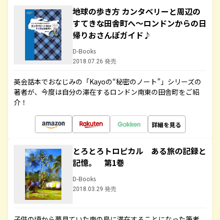
地球の歩き方 カンタベリーと周辺の
すてきな田舎町へ～ロンドンからの日
帰りおさんぽガイド♪
D-Books
2018.07.26 発売
英会話本でおなじみの「Kayoの“秘密のノート”」シリーズの
著者が、今度は自分の滞在するロンドン南東の田舎町をご紹
介！
詳細を見る
とろとろトロピカル ある旅の記録と
記憶。 第1巻
D-Books
2018.03.29 発売
子供の頃から夢見ていた南の島に滞在することになった筆者