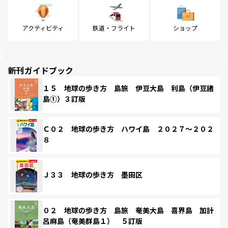
アクティビティ
鉄道・フライト
ショップ
新刊ガイドブック
１５ 地球の歩き方 島旅 伊豆大島 利島（伊豆諸
島①）３訂版
Ｃ０２ 地球の歩き方 ハワイ島 ２０２７～２０２
８
Ｊ３３ 地球の歩き方 墨田区
０２ 地球の歩き方 島旅 奄美大島 喜界島 加計
呂麻島（奄美群島１） ５訂版