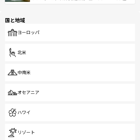
ける。 なお、新着のタイ情報は
コンテンツ一覧
を参照して
そう。 なお、新着の香港情報は
コンテンツ一覧
を参照して
と伝統を感じられるエスニックタウン、多数の緑豊かな公
ほしい。
ほしい。
園や自然保護区など、自然が調和した近代的な景観と文化
の多様性あふれるカラフルな町は、どこを歩いても新しい
国と地域
発見がある。さらに、治安のよさや充実した公共交通機関
も、旅行者にとっては魅力的なポイント。グルメも豊富
で、ホーカーズは地元の風情を楽しめる外せないスポット
ヨーロッパ
だ。訪れる人を飽きさせないシンガポールで、多様な魅力
を体感しよう。 なお、新着のシンガポール情報は
コンテン
ツ一覧
を参照してほしい。
北米
中南米
オセアニア
ハワイ
リゾート