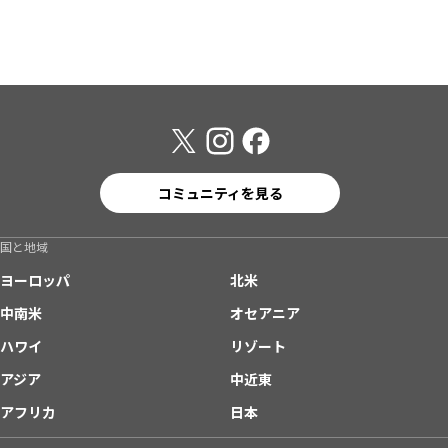
コミュニティを見る
国と地域
ヨーロッパ
北米
中南米
オセアニア
ハワイ
リゾート
アジア
中近東
アフリカ
日本