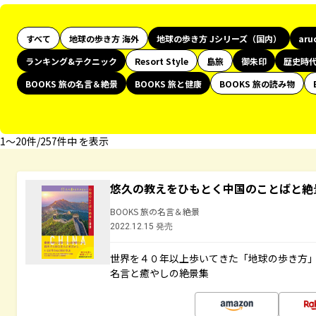
すべて
地球の歩き方 海外
地球の歩き方 Jシリーズ（国内）
aru
ランキング&テクニック
Resort Style
島旅
御朱印
歴史時
BOOKS 旅の名言＆絶景
BOOKS 旅と健康
BOOKS 旅の読み物
1〜20件/257件中 を表示
悠久の教えをひもとく中国のことばと絶
BOOKS 旅の名言＆絶景
2022.12.15 発売
世界を４０年以上歩いてきた「地球の歩き方
名言と癒やしの絶景集