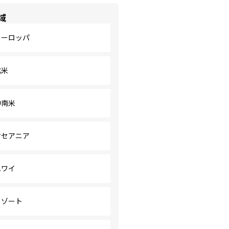
域
ヨーロッパ
北米
中南米
オセアニア
ハワイ
リゾート