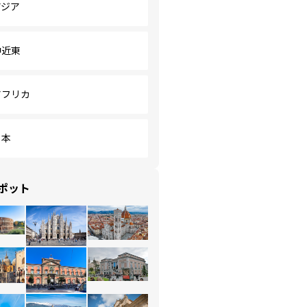
アジア
中近東
アフリカ
日本
ポット