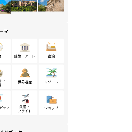
ーマ
食
建築・アート
宿泊
ト・
世界遺産
リゾート
戦
鉄道・
ビティ
ショップ
フライト