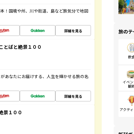
図本！国境や州、川や街道、島など旅気分で地図
旅のテ
詳細を見る
ことばと絶景１００
飲
」があなたにお届けする、人生を輝かせる旅の名
イベン
観
詳細を見る
アクティ
絶景１００