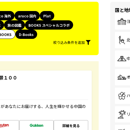
国と地
co 海外
aruco 国内
Plat
代
旅の図鑑
BOOKS スペシャルコラボ
BOOKS
D-Books
絞り込み条件を追加
景１００
」があなたにお届けする、人生を輝かせる中国の
詳細を見る