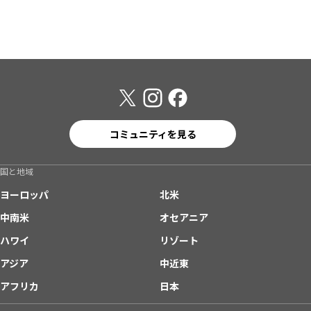
コミュニティを見る
国と地域
ヨーロッパ
北米
中南米
オセアニア
ハワイ
リゾート
アジア
中近東
アフリカ
日本