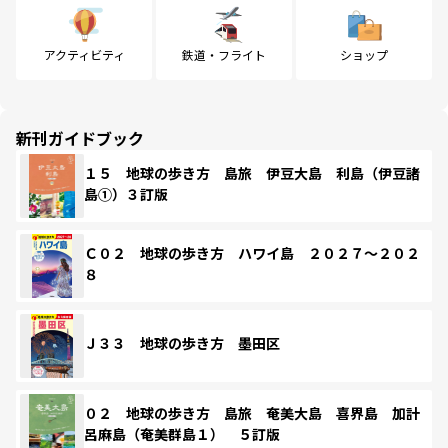
アクティビティ
鉄道・フライト
ショップ
新刊ガイドブック
１５ 地球の歩き方 島旅 伊豆大島 利島（伊豆諸
島①）３訂版
Ｃ０２ 地球の歩き方 ハワイ島 ２０２７～２０２
８
Ｊ３３ 地球の歩き方 墨田区
０２ 地球の歩き方 島旅 奄美大島 喜界島 加計
呂麻島（奄美群島１） ５訂版