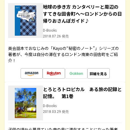
地球の歩き方 カンタベリーと周辺の
すてきな田舎町へ～ロンドンからの日
帰りおさんぽガイド♪
D-Books
2018.07.26 発売
英会話本でおなじみの「Kayoの“秘密のノート”」シリーズの
著者が、今度は自分の滞在するロンドン南東の田舎町をご紹
介！
詳細を見る
とろとろトロピカル ある旅の記録と
記憶。 第1巻
D-Books
2018.03.29 発売
子供の頃から夢見ていた南の島に滞在することになった筆者