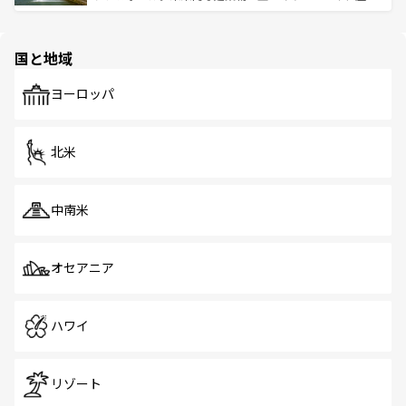
ける。 なお、新着のタイ情報は
コンテンツ一覧
を参照して
そう。 なお、新着の香港情報は
コンテンツ一覧
を参照して
と伝統を感じられるエスニックタウン、多数の緑豊かな公
ほしい。
ほしい。
園や自然保護区など、自然が調和した近代的な景観と文化
の多様性あふれるカラフルな町は、どこを歩いても新しい
国と地域
発見がある。さらに、治安のよさや充実した公共交通機関
も、旅行者にとっては魅力的なポイント。グルメも豊富
で、ホーカーズは地元の風情を楽しめる外せないスポット
ヨーロッパ
だ。訪れる人を飽きさせないシンガポールで、多様な魅力
を体感しよう。 なお、新着のシンガポール情報は
コンテン
ツ一覧
を参照してほしい。
北米
中南米
オセアニア
ハワイ
リゾート