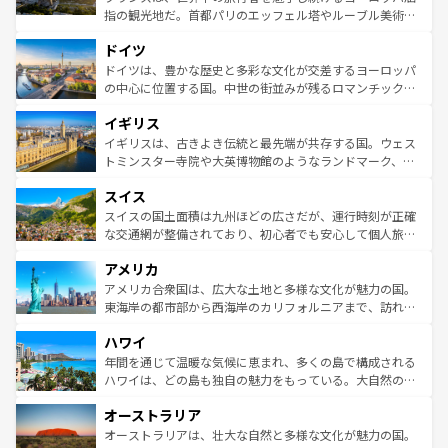
アートに溢れた街角から、地方では古代ローマ遺跡や中世
指の観光地だ。首都パリのエッフェル塔やルーブル美術館
の城塞都市、穏やかなビーチリゾートまで多彩な表情を見
といった象徴的なスポットから、田舎町の古風な美しさま
せる。地方によって風土や気候が異なるスペインはその個
ドイツ
で、幅広い魅力が詰まっている。華麗な宮殿、歴史的な大
性で訪れる人を魅了する。 なお、新着のスペイン情報は
コ
聖堂、美しいビーチ、そして豊かな自然が、訪れる者を心
ドイツは、豊かな歴史と多彩な文化が交差するヨーロッパ
ンテンツ一覧
を参照してほしい。
から魅了する。また、フランスは美食の国としても知ら
の中心に位置する国。中世の街並みが残るロマンチック街
れ、フランス料理はユネスコ無形文化遺産にも登録されて
道から、未来を先取りするようなモダンな都市まで多様な
イギリス
いる。シャンパンの発祥地であるランス、プロヴァンスの
顔を持つこの国は、どこを歩いても飽きることがない。ベ
香り高いラベンダー畑など、多彩な楽しみ方が可能だ。さ
ルリンの文化的活気、バイエルン州のアルプスの絶景、そ
イギリスは、古きよき伝統と最先端が共存する国。ウェス
らに、パリ以外の地域にも魅力が溢れており、どの街角に
してライン川沿いのワイン畑といった風景は必見。ビール
トミンスター寺院や大英博物館のようなランドマーク、歴
も豊かな歴史と文化が息づいている。パリ以外の個性あふ
とソーセージを味わいながら地元の人と過ごす楽しい時間
史ある大学都市、美しい丘陵地帯や牧歌的な風景など、エ
れる地方に足を運ぶとそれぞれで全く異なる文化を体験で
スイス
は、お酒好きな人にはぜひ体験してほしい。 なお、新着の
リアごとに異なる魅力がある。また、優雅なアフタヌーン
きるだろう。 なお、新着のフランス情報は
コンテンツ一覧
ドイツ情報は
コンテンツ一覧
を参照してほしい。
ティー、ビール好きにはたまらない英国パブ、サッカー観
スイスの国土面積は九州ほどの広さだが、運行時刻が正確
を参照してほしい。
戦など、本場だからこそできる体験も豊富。イギリスを旅
な交通網が整備されており、初心者でも安心して個人旅行
して楽しみつくそう。 なお、新着のイギリス情報は
コンテ
を楽しめる。日本同様に時刻表どおりの旅が可能だ。中世
アメリカ
ンツ一覧
を参照してほしい。
の建物がそのまま残る町や、スイスならではのユニークな
博物館もあり、アルプス観光だけでなく町歩きも満喫する
アメリカ合衆国は、広大な土地と多様な文化が魅力の国。
ことができる。国民の所得が高いため物価も高いが、旅行
東海岸の都市部から西海岸のカリフォルニアまで、訪れる
者向けの交通パス提供のサービスもあり、うまく活用すれ
場所ごとに異なる風景と体験が待っている。ニューヨーク
ハワイ
ば市内交通費無料で観光を楽しむこともできる。 なお、新
のような巨大都市は、観光、ショッピング、エンターテイ
着のスイス情報は
コンテンツ一覧
を参照してほしい。
ンメントが詰まった刺激的なスポットだ。一方、アメリカ
年間を通じて温暖な気候に恵まれ、多くの島で構成される
西部には大自然が広がり、グランドキャニオンやイエロー
ハワイは、どの島も独自の魅力をもっている。大自然の神
ストーン国立公園といった絶景が堪能できる。さらに、南
秘を感じたいなら、火山が生み出した壮大な景観を誇るハ
オーストラリア
部のニューオーリンズでは、音楽と美食が融合した独特の
ワイ島は見逃せない。また、定番の観光地といえばオアフ
文化が魅力。旅行者はアメリカの各地域で異なる魅力を楽
島だが、静かな自然を求めるならマウイ島やカウアイ島が
オーストラリアは、壮大な自然と多様な文化が魅力の国。