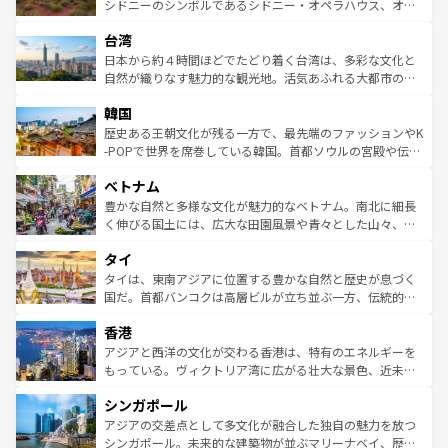
しみながら、その多様性と豊かな歴史を感じることができ
おすすめ。エメラルドグリーンに輝く海をはじめ、豊かな
シドニーのシンボルであるシドニー・オペラハウス、オー
るだろう。車でのロードトリップや列車の旅も、アメリカ
文化や歴史が息づいている。「アロハスピリット」と呼ば
ストラリア東海岸北部に広がる大サンゴ礁地帯グレートバ
ならではの贅沢な旅のスタイルだ。 なお、新着のアメリカ
台湾
れるおもてなしの心で訪れる人々を迎えてくれるハワイの
リアリーフや大陸中央部にそびえるウルル（エアーズロッ
情報は
コンテンツ一覧
を参照してほしい。
人々、おいしいローカルフードやハワイアンミュージッ
ク）、タスマニアの美しい原生林やケアンズの熱帯雨林な
日本から約４時間ほどでたどり着く台湾は、多彩な文化と
ク、伝統的なフラダンスなど、すべてがハワイの魅力を彩
ど、見どころがたくさん。また、カフェやワイン、オージ
自然が織りなす魅力的な観光地。活気あふれる大都市の台
っている。訪れるたびに新しい発見と感動が待っているハ
ービーフなどの食文化も豊かで、美味しいものであふれて
北やノスタルジックな町並みが人気な九份（ジォウフェ
ワイを、存分に味わってほしい。 なお、新着のハワイ情報
韓国
いる。アクティビティも充実しており、サーフィンやダイ
ン）、静ひつな山岳地帯である台湾東部など、都市の喧騒
は
コンテンツ一覧
を参照してほしい。
ビング、ハイキングなど、アウトドア好きにはたまらな
と山間の静けさが共存しており、訪れる人に新しい発見と
歴史ある王朝文化が残る一方で、最先端のファッションやK
い。オーストラリアの多彩な魅力を存分に味わいつくそ
驚きをもたらしてくれる。また、奥深い台湾の食文化も魅
-POPで世界を席巻している韓国。首都ソウルの宮殿や伝統
う。 なお、新着のオーストラリア情報は
コンテンツ一覧
を
力で、夜市などの屋台グルメから高級料理、ヘルシーで美
家屋が並ぶエリアでは韓国の歴史と文化に浸ることがで
参照してほしい。
ベトナム
容にもいいと評判のスイーツなど、バラエティ豊かな料理
き、地方に足を延ばせば四季折々の自然美を楽しむことが
が味わえる。 なお、新着の台湾情報は
コンテンツ一覧
を参
できる。そして、キムチや焼肉、絶品のストリートフード
豊かな自然と多様な文化が魅力的なベトナム。南北に細長
照してほしい。
まで、さまざまな韓国料理が待っている。夜には、韓国な
く伸びる国土には、広大な田園風景や青々とした山々、世
らではのナイトライフも堪能できる。あたたかいホスピタ
界遺産に登録された壮大な自然景観が点在し、都市部では
タイ
リティに包まれながら、韓国の多彩な魅力を心ゆくまで味
急速な発展と共に伝統が息づく。ハノイの古い町並みやホ
わってみてほしい。 なお、新着の韓国情報は
コンテンツ一
ーチミン市のフランス統治時代の建物も、独特の雰囲気を
タイは、東南アジアに位置する豊かな自然と歴史が息づく
覧
を参照してほしい。
醸し出している。また、バラエティの豊かさとおいしさで
国だ。首都バンコクは高層ビルが立ち並ぶ一方、伝統的な
世界中の食通を魅了してやまないベトナム料理も魅力のひ
寺院や市場がいたるところに点在し、古きよき文化と現代
香港
とつ。フォーやバインミー、ベトナムコーヒーなどは、ぜ
の活気が交差している。北部ではチェンマイなどの山岳地
ひ現地で味わいたい。どの地域を訪れてもあたたかい人々
帯で自然と触れ合い、南部ではプーケットやクラビの美し
アジアと西洋の文化が交わる香港は、特有のエネルギーを
が旅行者を迎えてくれるので、きっと忘れられない旅にな
いビーチでリゾート気分を楽しむことができる。タイ料理
もっている。ヴィクトリア湾に広がる壮大な景色、近未来
るはずだ。 なお、新着のベトナム情報は
コンテンツ一覧
を
は世界的に有名で、屋台から高級レストランまで味覚を刺
的なアートスポット、そして歴史と現代が融合した町並
参照してほしい。
シンガポール
激する。気候は一年中温暖で、どの季節にも異なる楽しみ
み、どこを訪れても感動するはず。観光スポットが密集し
が待っている。親しみやすいタイの人々、仏教を中心とし
ており、効率よく見どころを回れるのも魅力。息をのむよ
アジアの交差点として多文化が融合した独自の魅力を放つ
た文化、そして多様な観光資源が、訪れる旅人を魅了し続
うな絶景から文化的な体験まで、香港を存分に楽しみ尽く
シンガポール。未来的な建築物が並ぶマリーナベイ、歴史