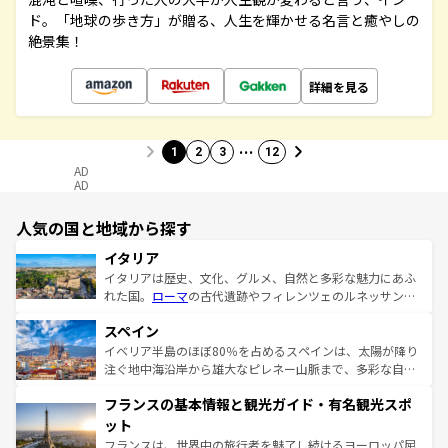
ド。「地球の歩き方」が贈る、人生を輝かせる名言と癒やしの
絶景集！
詳細を見る
…
1
2
3
12
AD
AD
人気の国と地域から探す
イタリア
イタリアは歴史、文化、グルメ、自然と多彩な魅力にあふ
れた国。
ローマ
の古代遺跡やフィレンツェのルネッサンス
美術、ヴェネツィアの運河など、歴史あるスポットはもち
スペイン
ろん、トスカーナの美しい田園風景やアマルフィ海岸の絶
景など、自然景観も見逃せない。観光の合間には、本場の
イベリア半島のほぼ80％を占めるスペインは、太陽が降り
ピザやパスタなど、絶品のイタリア料理を堪能することも
注ぐ地中海沿岸から雄大なピレネー山脈まで、多彩な自然
できる。朝目覚めてから夜眠るまで、すべての瞬間を楽し
と文化が詰まったヨーロッパ屈指の旅行先だ。多様な地域
フランスの基本情報と観光ガイド・有名観光スポ
ませてくれるイタリアで、忘れられない旅をしてみよう！
文化が根付くこの国では、情熱的なフラメンコ、熱気あふ
なお、新着のイタリア情報は
コンテンツ一覧
を参照してほ
れる闘牛、そして美味しいタパスが生活の一部となってい
ット
しい。
る。首都マドリードの洗練された雰囲気や、バルセロナの
フランスは、世界中の旅行者を魅了し続けるヨーロッパ屈