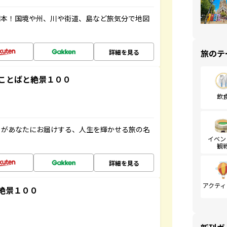
図本！国境や州、川や街道、島など旅気分で地図
旅のテ
詳細を見る
ことばと絶景１００
飲
」があなたにお届けする、人生を輝かせる旅の名
イベン
観
詳細を見る
アクティ
絶景１００