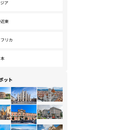
アジア
中近東
アフリカ
日本
ポット