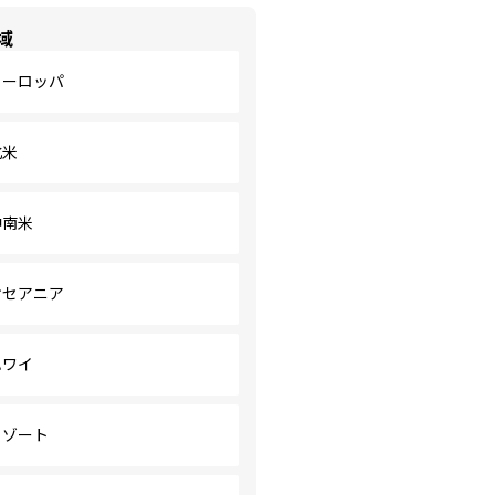
域
ヨーロッパ
北米
中南米
オセアニア
ハワイ
リゾート