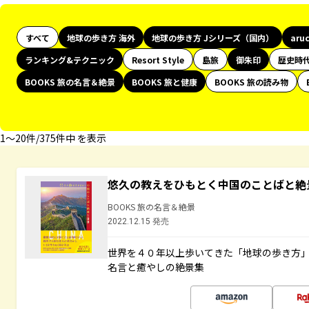
すべて
地球の歩き方 海外
地球の歩き方 Jシリーズ（国内）
aru
ランキング&テクニック
Resort Style
島旅
御朱印
歴史時
BOOKS 旅の名言＆絶景
BOOKS 旅と健康
BOOKS 旅の読み物
1〜20件/375件中 を表示
悠久の教えをひもとく中国のことばと絶
BOOKS 旅の名言＆絶景
2022.12.15 発売
世界を４０年以上歩いてきた「地球の歩き方
名言と癒やしの絶景集