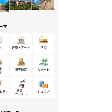
ーマ
食
建築・アート
宿泊
ト・
世界遺産
リゾート
戦
鉄道・
ビティ
ショップ
フライト