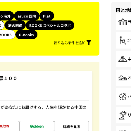
国と地
co 海外
aruco 国内
Plat
代
旅の図鑑
BOOKS スペシャルコラボ
BOOKS
D-Books
絞り込み条件を追加
景１００
」があなたにお届けする、人生を輝かせる中国の
詳細を見る